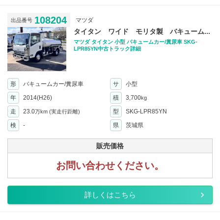
108204
マツダ
出品番号
タイタン ワイド モリタ製 バキューム...
マツダ タイタン 小型 バキュームカー/糞尿車 SKG-
LPR85YN中古トラック詳細
形
バキュームカー/糞尿車
サ
小型
年
2014(H26)
積
3,700
kg
走
23.0
型
SKG-LPR85YN
万km
(実走行距離)
検
-
県
茨城県
販売価格
お問い合わせください。
詳しくはこちら