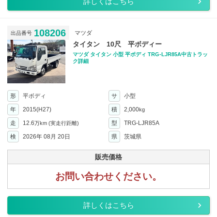
詳しくはこちら
108206
マツダ
出品番号
タイタン 10尺 平ボディー
マツダ タイタン 小型 平ボディ TRG-LJR85A中古トラッ
ク詳細
形
平ボディ
サ
小型
年
2015(H27)
積
2,000
kg
走
12.6
型
TRG-LJR85A
万km
(実走行距離)
検
2026年 08月 20日
県
茨城県
販売価格
お問い合わせください。
詳しくはこちら