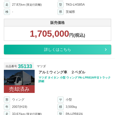
走
27.8
型
TKG-LHS85A
万km
(実走行距離)
検
-
県
茨城県
販売価格
1,705,000
円(税込)
詳しくはこちら
35133
マツダ
出品番号
アルミウィング車 ２ペダル
マツダ タイタン 小型 ウィング PA-LPR81N中古トラック
詳細
売却済み
形
ウィング
サ
小型
年
2007(H19)
積
3,500
kg
走
33.6
型
PA-LPR81N
万km
(実走行距離)