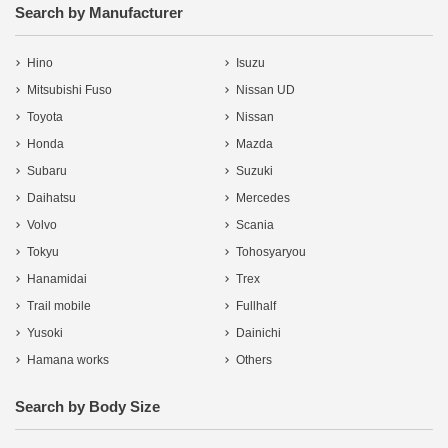
Search by Manufacturer
Hino
Isuzu
Mitsubishi Fuso
Nissan UD
Toyota
Nissan
Honda
Mazda
Subaru
Suzuki
Daihatsu
Mercedes
Volvo
Scania
Tokyu
Tohosyaryou
Hanamidai
Trex
Trail mobile
Fullhalf
Yusoki
Dainichi
Hamana works
Others
Search by Body Size