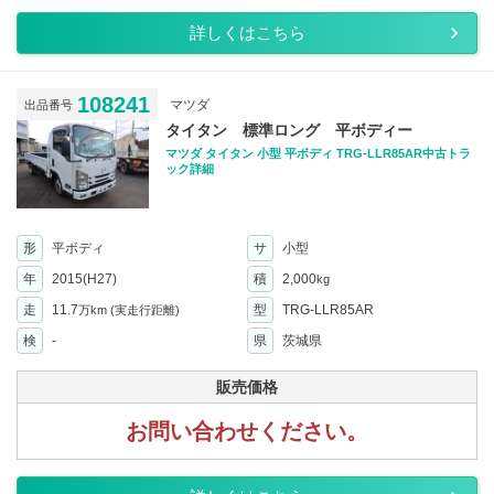
詳しくはこちら
108241
マツダ
出品番号
タイタン 標準ロング 平ボディー
マツダ タイタン 小型 平ボディ TRG-LLR85AR中古トラ
ック詳細
形
平ボディ
サ
小型
年
2015(H27)
積
2,000
kg
走
11.7
型
TRG-LLR85AR
万km
(実走行距離)
検
-
県
茨城県
販売価格
お問い合わせください。