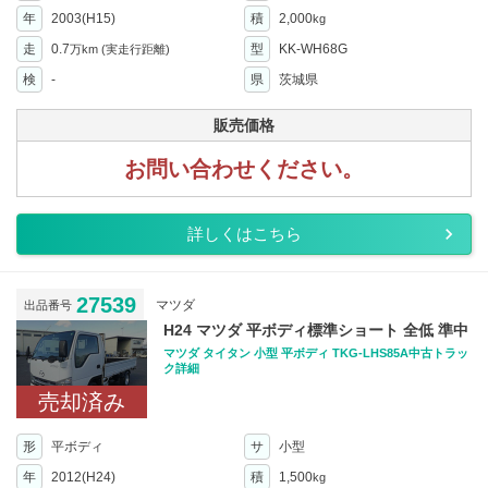
年
2003(H15)
積
2,000
kg
走
0.7
型
KK-WH68G
万km
(実走行距離)
検
-
県
茨城県
販売価格
お問い合わせください。
詳しくはこちら
27539
マツダ
出品番号
H24 マツダ 平ボディ標準ショート 全低 準中
マツダ タイタン 小型 平ボディ TKG-LHS85A中古トラッ
ク詳細
売却済み
形
平ボディ
サ
小型
年
2012(H24)
積
1,500
kg