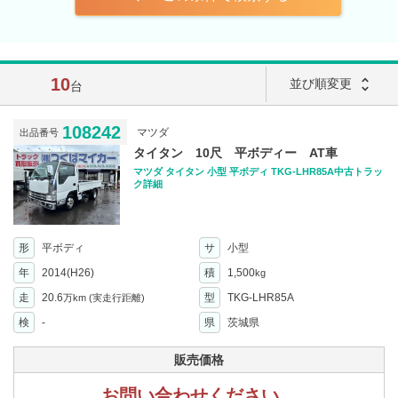
10
unfold_more
並び順変更
台
108242
マツダ
出品番号
タイタン 10尺 平ボディー AT車
マツダ タイタン 小型 平ボディ TKG-LHR85A中古トラッ
ク詳細
形
平ボディ
サ
小型
年
2014(H26)
積
1,500
kg
走
20.6
型
TKG-LHR85A
万km
(実走行距離)
検
-
県
茨城県
販売価格
お問い合わせください。