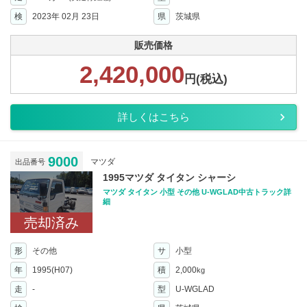
検
2023年 02月 23日
県
茨城県
販売価格
2,420,000
円(税込)
詳しくはこちら
9000
マツダ
出品番号
1995マツダ タイタン シャーシ
マツダ タイタン 小型 その他 U-WGLAD中古トラック詳
細
売却済み
形
その他
サ
小型
年
1995(H07)
積
2,000
kg
走
-
型
U-WGLAD