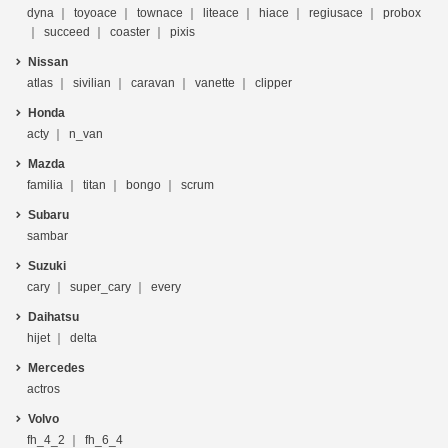
dyna
toyoace
townace
liteace
hiace
regiusace
probox
succeed
coaster
pixis
Nissan
atlas
sivilian
caravan
vanette
clipper
Honda
acty
n_van
Mazda
familia
titan
bongo
scrum
Subaru
sambar
Suzuki
cary
super_cary
every
Daihatsu
hijet
delta
Mercedes
actros
Volvo
fh_4_2
fh_6_4