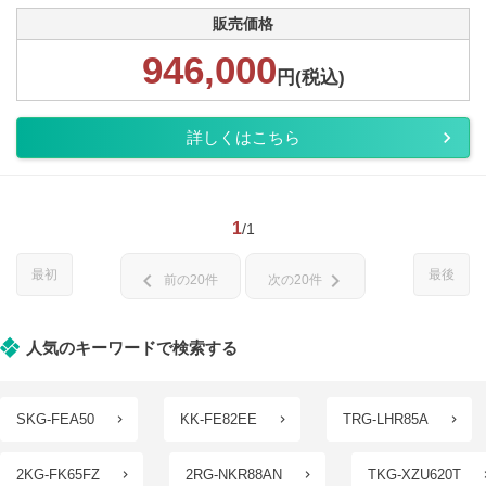
販売価格
946,000
円(税込)
詳しくはこちら
1
/1
最初
最後
chevron_left
chevron_right
前の20件
次の20件
人気のキーワードで検索する
SKG-FEA50
KK-FE82EE
TRG-LHR85A
2KG-FK65FZ
2RG-NKR88AN
TKG-XZU620T