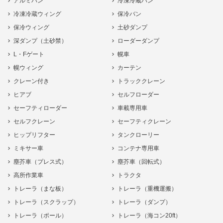
アルミバン
冷凍冷蔵バン
冷凍冷蔵ウィング
保冷バン
保冷ウィング
土砂ダンプ
深ダンプ（土砂禁）
ローダーダンプ
L・Fゲート
幌車
幌ウィング
カーテン
クレーン付き
トラッククレーン
ヒアブ
セルフローダー
セーフティローダー
車載専用車
セルフクレーン
セーフティクレーン
ヒップリフター
タンクローリー
ミキサー車
コンテナ専用車
塵芥車（プレス式）
塵芥車（回転式）
高所作業車
トラクタ
トレーラ（まな板）
トレーラ（重機運搬）
トレーラ（スクラップ）
トレーラ（ダンプ）
トレーラ（ポール）
トレーラ（海コン20ft）