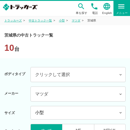
phone
language
menu
車を探す
電話
English
メニュー
トラッカーズ
中古トラック一覧
小型
マツダ
茨城県
茨城県の中古トラック一覧
10
台
ボディタイプ
クリックして選択
メーカー
マツダ
サイズ