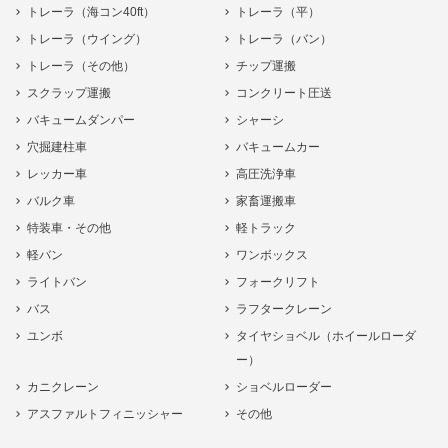
トレーラ（海コン40ft）
トレーラ（平）
トレーラ（ウイング）
トレーラ（バン）
トレーラ（その他）
チップ運搬
スクラップ運搬
コンクリート圧送
バキュームダンパー
シャーシ
穴掘建柱車
バキュームカー
レッカー車
高圧洗浄車
バルク車
家畜運搬車
特装車・その他
軽トラック
軽バン
ワンボックス
ライトバン
フォークリフト
バス
ラフタークレーン
ユンボ
タイヤショベル（ホイールローダ
ー）
カニクレーン
ショベルローダー
アスファルトフィニッシャー
その他