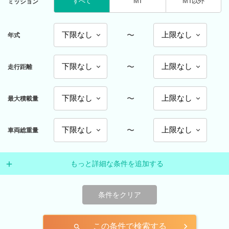
すべて
MT
MT以外
ミッション
〜
年式
〜
走行距離
〜
最大積載量
〜
車両総重量
もっと詳細な条件を追加する
条件をクリア
この条件で検索する
search