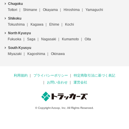
Chugoku
Tottori
Shimane
Okayama
Hiroshima
Yamaguchi
Shikoku
Tokushima
Kagawa
Ehime
Kochi
North Kyusyu
Fukuoka
Saga
Nagasaki
Kumamoto
Oita
South Kyusyu
Miyazaki
Kagoshima
Okinawa
利用規約
プライバシーポリシー
特定商取引法に基づく表記
お問い合わせ
運営会社
© Copyright Azoop, Inc. All Rights Reserved.