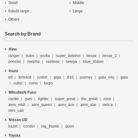
Small
Middle
6studs large
Large
Others
Search by Brand
Hino
ranger
dutro
profia
super_dolphin
liesse
liesse_2
poncho
melpha
rainbow
selega
blue_ribbon
Isuzu
elf
forward
juston
giga
810
journey
gala_mio
gala
cubic
como
fargo
Mitsubishi Fuso
canter
guts
fighter
super_great
the_great
rosa
aero_midi
aero_queen
aero_ace
aero_star
delica
mini_cab
Nissan UD
kazet
condor
big_thumb
quon
Toyota