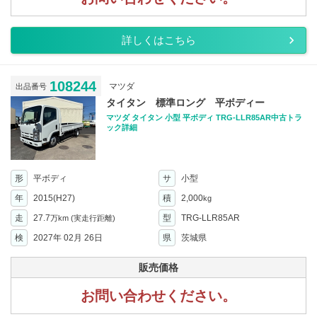
詳しくはこちら
108244
マツダ
出品番号
タイタン 標準ロング 平ボディー
マツダ タイタン 小型 平ボディ TRG-LLR85AR中古トラ
ック詳細
形
平ボディ
サ
小型
年
2015(H27)
積
2,000
kg
走
27.7
型
TRG-LLR85AR
万km
(実走行距離)
検
2027年 02月 26日
県
茨城県
販売価格
お問い合わせください。