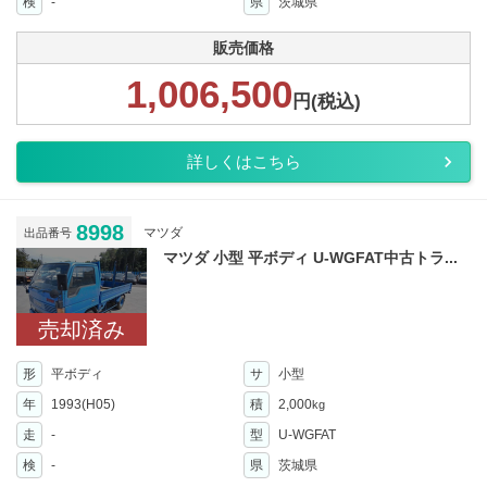
検
-
県
茨城県
販売価格
1,006,500
円(税込)
詳しくはこちら
8998
マツダ
出品番号
マツダ 小型 平ボディ U-WGFAT中古トラ...
売却済み
形
平ボディ
サ
小型
年
1993(H05)
積
2,000
kg
走
-
型
U-WGFAT
検
-
県
茨城県