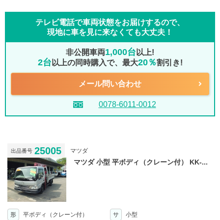
テレビ電話で車両状態をお届けするので、
現地に車を見に来なくても大丈夫！
1,000台
非公開車両
以上!
2台
20％
以上の同時購入で、最大
割引き!
メール問い合わせ
0078-6011-0012
25005
マツダ
出品番号
マツダ 小型 平ボディ（クレーン付） KK-...
形
平ボディ（クレーン付）
サ
小型