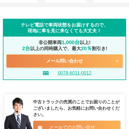
テレビ電話で車両状態をお届けするので、
現地に車を見に来なくても大丈夫！
1,000台
非公開車両
以上!
2台
20％
以上の同時購入で、最大
割引き!
メール問い合わせ
0078-6011-0012
中古トラックの売買のことでお困りのことが
ございましたら、
お気軽にお問い合わせくだ
さい。
メールでのお問い合せ
mail