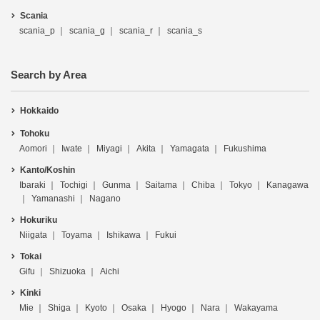
Scania
scania_p
scania_g
scania_r
scania_s
Search by Area
Hokkaido
Tohoku
Aomori
Iwate
Miyagi
Akita
Yamagata
Fukushima
Kanto/Koshin
Ibaraki
Tochigi
Gunma
Saitama
Chiba
Tokyo
Kanagawa
Yamanashi
Nagano
Hokuriku
Niigata
Toyama
Ishikawa
Fukui
Tokai
Gifu
Shizuoka
Aichi
Kinki
Mie
Shiga
Kyoto
Osaka
Hyogo
Nara
Wakayama