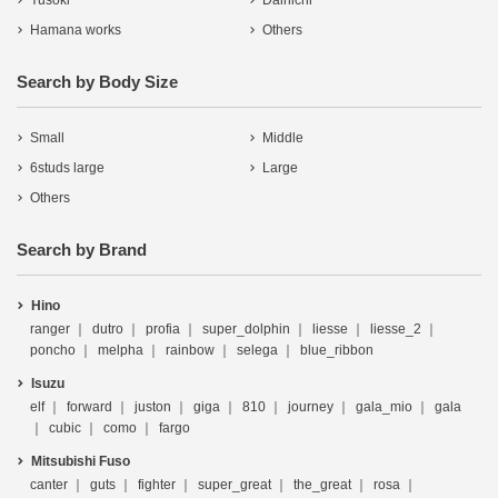
Yusoki
Dainichi
Hamana works
Others
Search by Body Size
Small
Middle
6studs large
Large
Others
Search by Brand
Hino
ranger
dutro
profia
super_dolphin
liesse
liesse_2
poncho
melpha
rainbow
selega
blue_ribbon
Isuzu
elf
forward
juston
giga
810
journey
gala_mio
gala
cubic
como
fargo
Mitsubishi Fuso
canter
guts
fighter
super_great
the_great
rosa