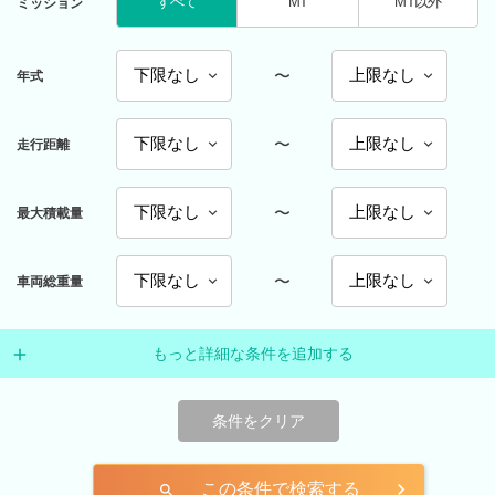
すべて
MT
MT以外
ミッション
〜
年式
〜
走行距離
〜
最大積載量
〜
車両総重量
もっと詳細な条件を追加する
条件をクリア
この条件で検索する
search