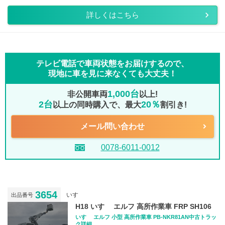
詳しくはこちら
テレビ電話で車両状態をお届けするので、
現地に車を見に来なくても大丈夫！
1,000台
非公開車両
以上!
2台
20％
以上の同時購入で、最大
割引き!
メール問い合わせ
0078-6011-0012
3654
いすゞ
出品番号
H18 いすゞ エルフ 高所作業車 FRP SH106
いすゞ エルフ 小型 高所作業車 PB-NKR81AN中古トラッ
ク詳細