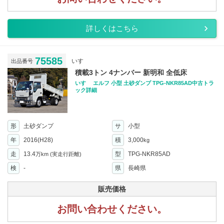
詳しくはこちら
75585
いすゞ
出品番号
積載3トン 4ナンバー 新明和 全低床
いすゞ エルフ 小型 土砂ダンプ TPG-NKR85AD中古トラ
ック詳細
形
土砂ダンプ
サ
小型
年
2016(H28)
積
3,000
kg
走
13.4
型
TPG-NKR85AD
万km
(実走行距離)
検
-
県
長崎県
販売価格
お問い合わせください。