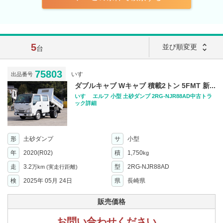
5
unfold_more
並び順変更
台
75803
いすゞ
出品番号
ダブルキャブ Wキャブ 積載2トン 5FMT 新...
いすゞ エルフ 小型 土砂ダンプ 2RG-NJR88AD中古トラ
ック詳細
形
土砂ダンプ
サ
小型
年
2020(R02)
積
1,750
kg
走
3.2
型
2RG-NJR88AD
万km
(実走行距離)
検
2025年 05月 24日
県
長崎県
販売価格
お問い合わせください。