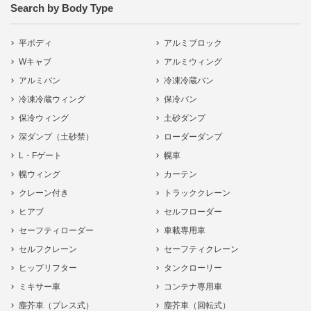
Search by Body Type
平ボディ
アルミブロック
Wキャブ
アルミウィング
アルミバン
冷凍冷蔵バン
冷凍冷蔵ウィング
保冷バン
保冷ウィング
土砂ダンプ
深ダンプ（土砂禁）
ローダーダンプ
L・Fゲート
幌車
幌ウィング
カーテン
クレーン付き
トラッククレーン
ヒアブ
セルフローダー
セーフティローダー
車載専用車
セルフクレーン
セーフティクレーン
ヒップリフター
タンクローリー
ミキサー車
コンテナ専用車
塵芥車（プレス式）
塵芥車（回転式）