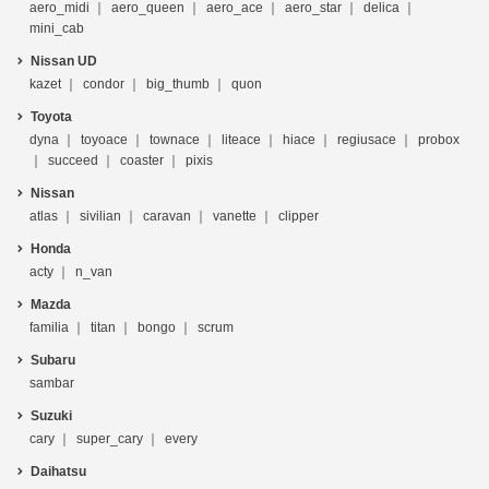
aero_midi
aero_queen
aero_ace
aero_star
delica
mini_cab
Nissan UD
kazet
condor
big_thumb
quon
Toyota
dyna
toyoace
townace
liteace
hiace
regiusace
probox
succeed
coaster
pixis
Nissan
atlas
sivilian
caravan
vanette
clipper
Honda
acty
n_van
Mazda
familia
titan
bongo
scrum
Subaru
sambar
Suzuki
cary
super_cary
every
Daihatsu