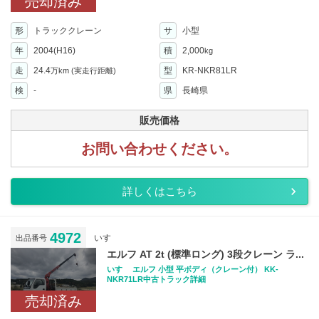
売却済み
形
トラッククレーン
サ
小型
年
2004(H16)
積
2,000
kg
走
24.4
型
KR-NKR81LR
万km
(実走行距離)
検
-
県
長崎県
販売価格
お問い合わせください。
詳しくはこちら
4972
いすゞ
出品番号
エルフ AT 2t (標準ロング) 3段クレーン ラ...
いすゞ エルフ 小型 平ボディ（クレーン付） KK-
NKR71LR中古トラック詳細
売却済み