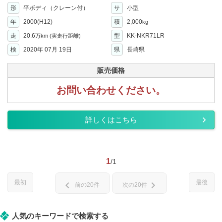
形
平ボディ（クレーン付）
サ
小型
年
2000(H12)
積
2,000
kg
走
20.6
型
KK-NKR71LR
万km
(実走行距離)
検
2020年 07月 19日
県
長崎県
販売価格
お問い合わせください。
詳しくはこちら
1
/1
最初
最後
chevron_left
chevron_right
前の20件
次の20件
人気のキーワードで検索する