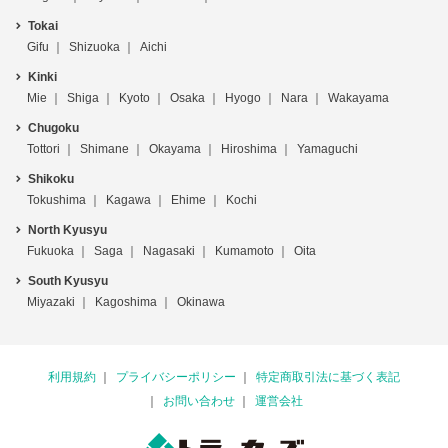
Tokai
Gifu
Shizuoka
Aichi
Kinki
Mie
Shiga
Kyoto
Osaka
Hyogo
Nara
Wakayama
Chugoku
Tottori
Shimane
Okayama
Hiroshima
Yamaguchi
Shikoku
Tokushima
Kagawa
Ehime
Kochi
North Kyusyu
Fukuoka
Saga
Nagasaki
Kumamoto
Oita
South Kyusyu
Miyazaki
Kagoshima
Okinawa
利用規約
プライバシーポリシー
特定商取引法に基づく表記
お問い合わせ
運営会社