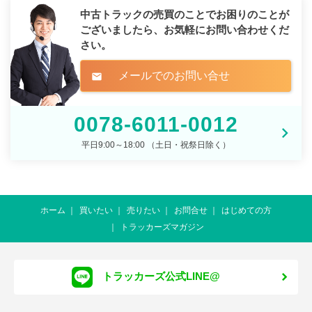
中古トラックの売買のことでお困りのことが
ございましたら、
お気軽にお問い合わせくだ
さい。
メールでのお問い合せ
mail
0078-6011-0012
平日9:00～18:00 （土日・祝祭日除く）
ホーム
買いたい
売りたい
お問合せ
はじめての方
トラッカーズマガジン
トラッカーズ公式LINE@