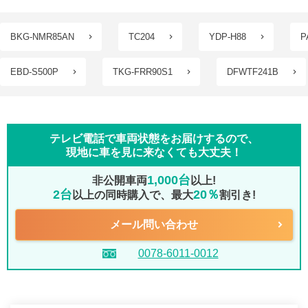
BKG-NMR85AN
TC204
YDP-H88
P
EBD-S500P
TKG-FRR90S1
DFWTF241B
テレビ電話で車両状態をお届けするので、
現地に車を見に来なくても大丈夫！
1,000台
非公開車両
以上!
2台
20％
以上の同時購入で、最大
割引き!
メール問い合わせ
0078-6011-0012