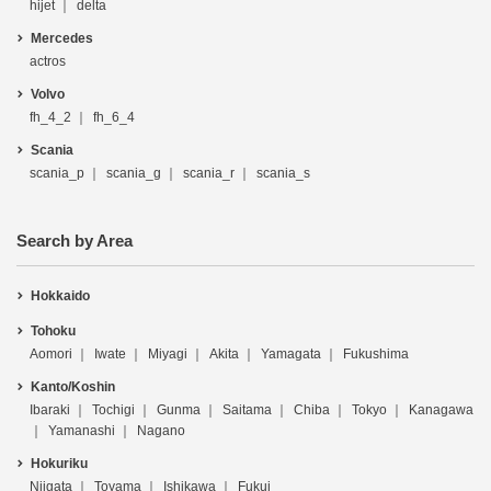
hijet
delta
Mercedes
actros
Volvo
fh_4_2
fh_6_4
Scania
scania_p
scania_g
scania_r
scania_s
Search by Area
Hokkaido
Tohoku
Aomori
Iwate
Miyagi
Akita
Yamagata
Fukushima
Kanto/Koshin
Ibaraki
Tochigi
Gunma
Saitama
Chiba
Tokyo
Kanagawa
Yamanashi
Nagano
Hokuriku
Niigata
Toyama
Ishikawa
Fukui