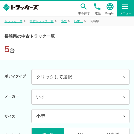
phone
language
menu
車を探す
電話
English
メニュー
トラッカーズ
中古トラック一覧
小型
いすゞ
長崎県
長崎県の中古トラック一覧
5
台
ボディタイプ
クリックして選択
メーカー
いすゞ
サイズ