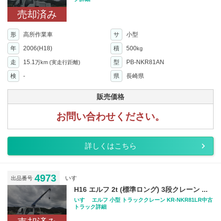
売却済み
形
高所作業車
サ
小型
年
2006(H18)
積
500
kg
走
15.1
型
PB-NKR81AN
万km
(実走行距離)
検
-
県
長崎県
販売価格
お問い合わせください。
詳しくはこちら
4973
いすゞ
出品番号
H16 エルフ 2t (標準ロング) 3段クレーン ...
いすゞ エルフ 小型 トラッククレーン KR-NKR81LR中古
トラック詳細