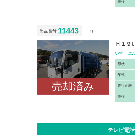
車
検
11443
出品番号
いすゞ
Ｈ１９
いすゞ エル
形
状
年
式
売却済み
走
行距離
車
検
テレビ電話