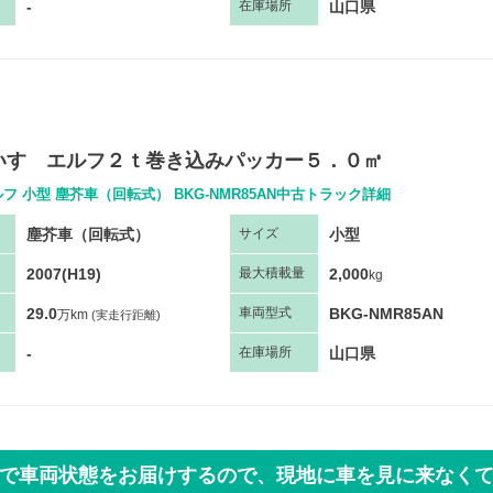
-
山口県
在庫場所
いすゞエルフ２ｔ巻き込みパッカー５．０㎥
フ 小型 塵芥車（回転式） BKG-NMR85AN中古トラック詳細
塵芥車（回転式）
小型
サ
イズ
2007(H19)
2,000
最大
積
載量
kg
29.0
BKG-NMR85AN
車両
型
式
万km
(実走行距離)
-
山口県
在庫場所
で車両状態をお届けするので、
現地に車を見に来なく