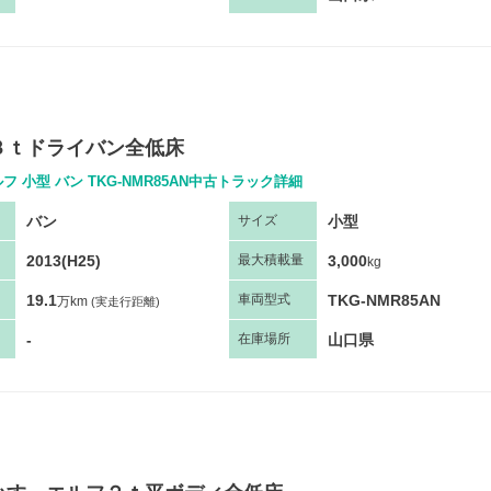
３ｔドライバン全低床
フ 小型 バン TKG-NMR85AN中古トラック詳細
バン
小型
サ
イズ
2013(H25)
3,000
最大
積
載量
kg
19.1
TKG-NMR85AN
車両
型
式
万km
(実走行距離)
-
山口県
在庫場所