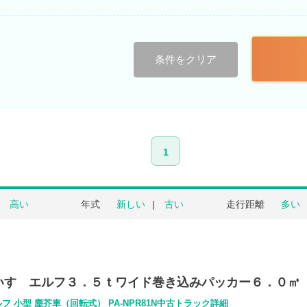
条件をクリア
1
高い
年式
新しい
古い
走行距離
多い
いすゞエルフ３．５ｔワイド巻き込みパッカー６．０㎥
フ 小型 塵芥車（回転式） PA-NPR81N中古トラック詳細