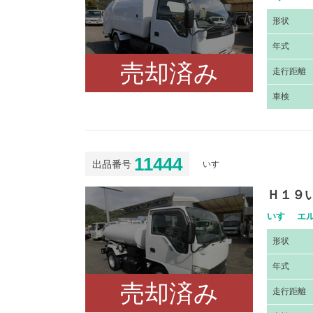
形
状
年
式
売却済み
走
行距離
車
検
11444
出品番号
いすゞ
Ｈ１９
いすゞ エル
形
状
年
式
売却済み
走
行距離