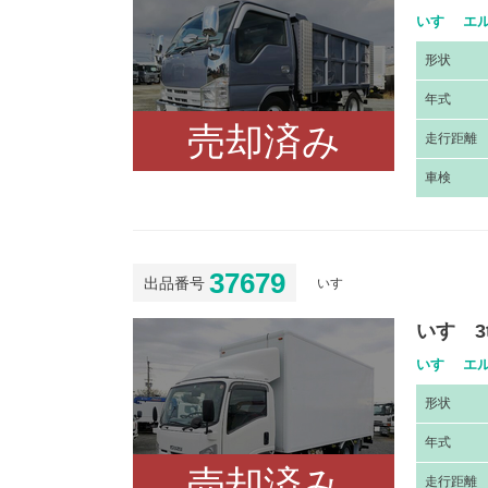
いすゞ エル
形
状
年
式
売却済み
走
行距離
車
検
37679
出品番号
いすゞ
いすゞ3
いすゞ エル
形
状
年
式
売却済み
走
行距離