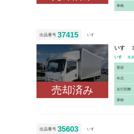
車
検
37415
出品番号
いすゞ
いすゞ 
いすゞ エル
形
状
年
式
売却済み
走
行距離
車
検
35603
出品番号
いすゞ