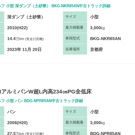
フ 小型 深ダンプ（土砂禁） BKG-NKR85AN中古トラック詳細
深ダンプ（土砂禁）
小型
サ
イズ
2010(H22)
3,000
最大
積
載量
kg
14.4
BKG-NKR85AN
車両
型
式
万km
(実走行距離)
2023年 11月 20日
京都府
在庫場所
tアルミバンW超L内高234㎝PG全低床
フ 小型 バン BDG-NPR85AN中古トラック詳細
バン
小型
サ
イズ
2008(H20)
3,000
最大
積
載量
kg
27.5
BDG-NPR85AN
車両
型
式
万km
(実走行距離)