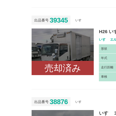
39345
出品番号
いすゞ
H26 
いすゞ エル
形
状
年
式
売却済み
走
行距離
車
検
38876
出品番号
いすゞ
いすゞ 