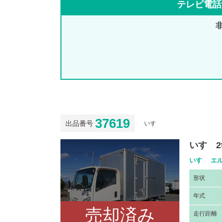
テレビ電話
37619
出品番号
いすゞ
いすゞ2
いすゞ エル
形
状
年
式
売却済み
走
行距離