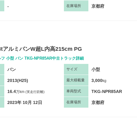
-
京都府
在庫場所
3tアルミバンW超L内高215cm PG
フ 小型 バン TKG-NPR85AR中古トラック詳細
バン
小型
サ
イズ
2013(H25)
3,000
最大
積
載量
kg
16.4
TKG-NPR85AR
車両
型
式
万km
(実走行距離)
2023年 10月 12日
京都府
在庫場所