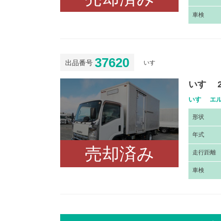
車
検
37620
出品番号
いすゞ
いすゞ 
いすゞ エル
形
状
年
式
売却済み
走
行距離
車
検