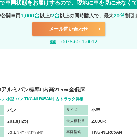
で車両状態をお届けするので、
現地に車を見に来なく
1,000台
2台
20％
非公開車両
以上!
以上の同時購入で、最大
割引
メール問い合わせ
0078-6011-0012
tアルミバン標準L内高215㎝全低床
フ 小型 バン TKG-NLR85AN中古トラック詳細
バン
小型
サ
イズ
2013(H25)
2,000
最大
積
載量
kg
35.1
TKG-NLR85AN
車両
型
式
万km
(実走行距離)