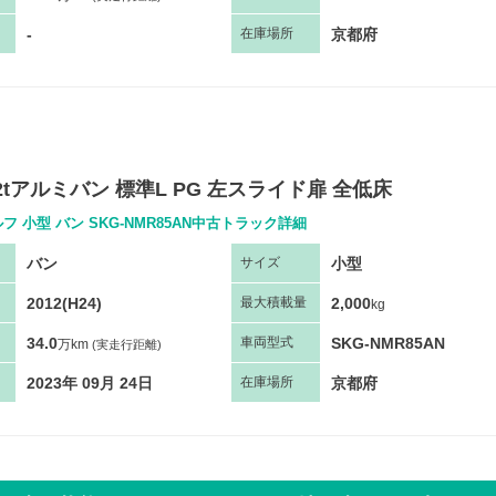
-
京都府
在庫場所
2tアルミバン 標準L PG 左スライド扉 全低床
フ 小型 バン SKG-NMR85AN中古トラック詳細
バン
小型
サ
イズ
2012(H24)
2,000
最大
積
載量
kg
34.0
SKG-NMR85AN
車両
型
式
万km
(実走行距離)
2023年 09月 24日
京都府
在庫場所