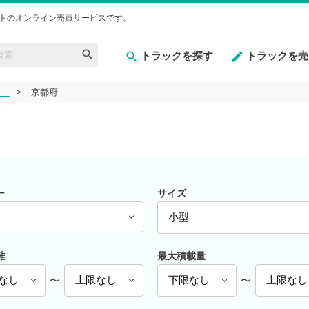
トのオンライン売買サービスです。
トラックを探す
トラックを売
すゞ
京都府
ー
サイズ
ゞ
離
最大積載量
〜
〜