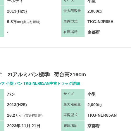
平ボディ
小型
サ
イズ
2013(H25)
2,000
最大
積
載量
kg
9.8
TKG-NJR85A
車両
型
式
万km
(実走行距離)
-
京都府
在庫場所
いすゞ2tアルミバン標準L 荷台高216cm
フ 小型 バン TKG-NLR85AN中古トラック詳細
バン
小型
サ
イズ
2013(H25)
2,000
最大
積
載量
kg
26.2
TKG-NLR85AN
車両
型
式
万km
(実走行距離)
2023年 11月 21日
京都府
在庫場所