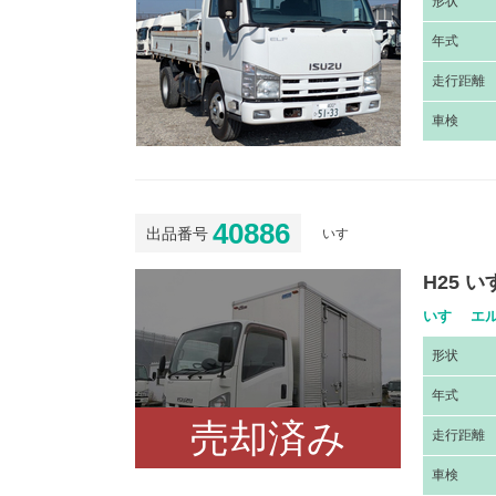
形
状
年
式
走
行距離
車
検
40886
出品番号
いすゞ
H25 
いすゞ エル
形
状
年
式
売却済み
走
行距離
車
検