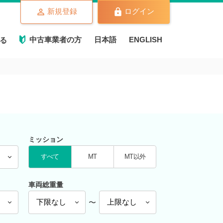
新規登録
ログイン
中古車業者の方
日本語
ENGLISH
る
ミッション
すべて
MT
MT以外
車両総重量
〜