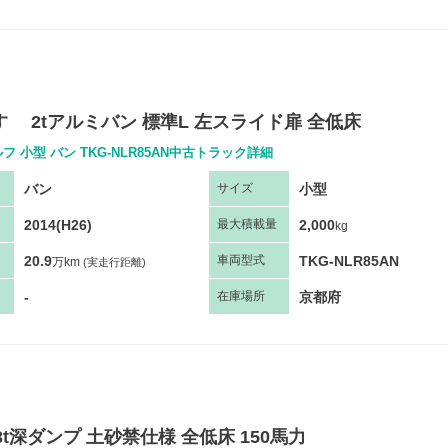
いすゞ 2tアルミバン 標準L 左スライド扉 全低床
フ 小型 バン TKG-NLR85AN中古トラック詳細
バン
小型
サ
イズ
2014(H26)
2,000
最大
積
載量
kg
20.9
TKG-NLR85AN
車両
型
式
万km
(実走行距離)
-
京都府
在庫場所
3t深ダンプ 土砂禁仕様 全低床 150馬力