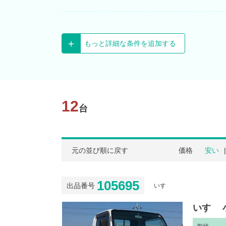
もっと詳細な条件を追加する
12
台
元の並び順に戻す
価格
安い
105695
出品番号
いすゞ
いすゞ 