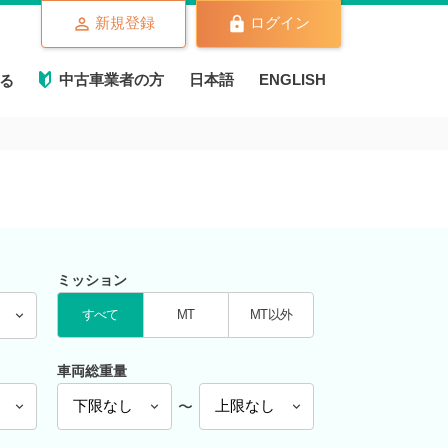
新規登録
ログイン
中古車業者の方
日本語
ENGLISH
る
ミッション
すべて
MT
MT以外
車両総重量
〜