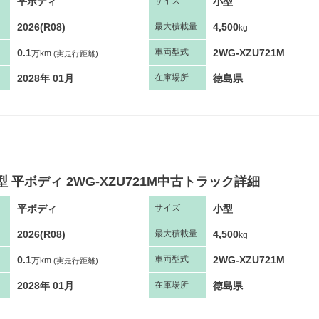
平ボディ
小型
サ
イズ
2026(R08)
4,500
最大
積
載量
kg
0.1
2WG-XZU721M
車両
型
式
万km
(実走行距離)
2028年 01月
徳島県
在庫場所
型 平ボディ 2WG-XZU721M中古トラック詳細
平ボディ
小型
サ
イズ
2026(R08)
4,500
最大
積
載量
kg
0.1
2WG-XZU721M
車両
型
式
万km
(実走行距離)
2028年 01月
徳島県
在庫場所