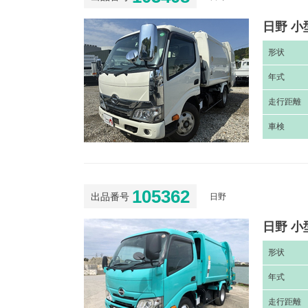
日野 小
形
状
年
式
走
行距離
車
検
105362
出品番号
日野
日野 小
形
状
年
式
走
行距離