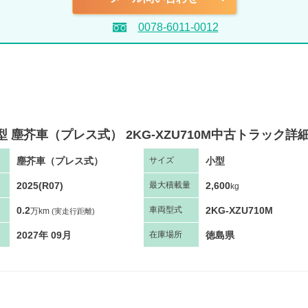
0078-6011-0012
型 塵芥車（プレス式） 2KG-XZU710M中古トラック詳
塵芥車（プレス式）
小型
サ
イズ
2025(R07)
2,600
最大
積
載量
kg
0.2
2KG-XZU710M
車両
型
式
万km
(実走行距離)
2027年 09月
徳島県
在庫場所