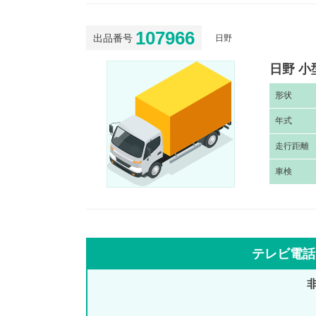
107966
出品番号
日野
日野 小
形
状
年
式
走
行距離
車
検
テレビ電話