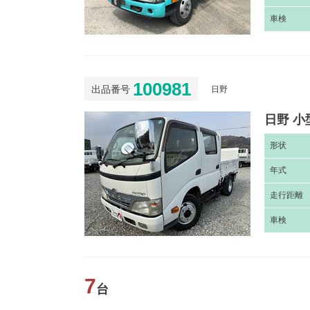
車
検
100981
出品番号
日野
日野 小
形
状
年
式
走
行距離
車
検
7
台