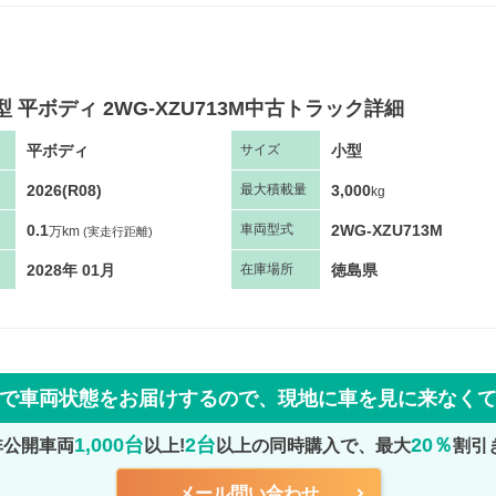
型 平ボディ 2WG-XZU713M中古トラック詳細
平ボディ
小型
サ
イズ
2026(R08)
3,000
最大
積
載量
kg
0.1
2WG-XZU713M
車両
型
式
万km
(実走行距離)
2028年 01月
徳島県
在庫場所
で車両状態をお届けするので、
現地に車を見に来なく
1,000台
2台
20％
非公開車両
以上!
以上の同時購入で、最大
割引
メール問い合わせ