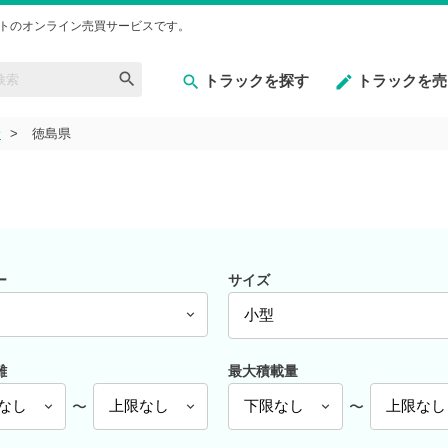
トのオンライン売買サービスです。
トラックを探す
トラックを売
野
徳島県
ー
サイズ
離
最大積載量
〜
〜