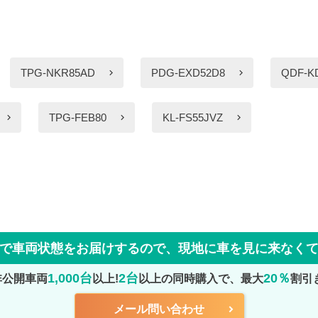
TPG-NKR85AD
PDG-EXD52D8
QDF-K
TPG-FEB80
KL-FS55JVZ
で車両状態をお届けするので、
現地に車を見に来なく
1,000台
2台
20％
非公開車両
以上!
以上の同時購入で、最大
割引
メール問い合わせ