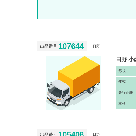
107644
出品番号
日野
日野 小
形
状
年
式
走
行距離
車
検
105408
出品番号
日野