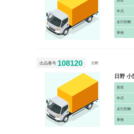
形
状
年
式
走
行距離
車
検
108120
出品番号
日野
日野 小
形
状
年
式
走
行距離
車
検