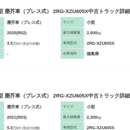
型 塵芥車（プレス式） 2RG-XZU605X中古トラック詳細
塵芥車（プレス式）
小型
サ
イズ
2020(R02)
2,000
最大
積
載量
kg
3.5
2RG-XZU605X
車両
型
式
万km
(実走行距離)
-
徳島県
在庫場所
型 塵芥車（プレス式） 2RG-XZU605X中古トラック詳細
塵芥車（プレス式）
小型
サ
イズ
2021(R03)
2,300
最大
積
載量
kg
5.0
2RG-XZU605X
車両
型
式
万km
(実走行距離)