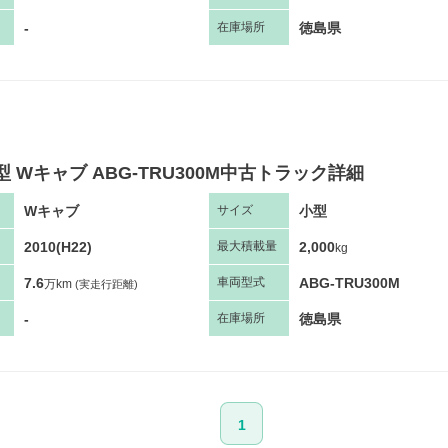
-
徳島県
在庫場所
型 Wキャブ ABG-TRU300M中古トラック詳細
Wキャブ
小型
サ
イズ
2010(H22)
2,000
最大
積
載量
kg
7.6
ABG-TRU300M
車両
型
式
万km
(実走行距離)
-
徳島県
在庫場所
1