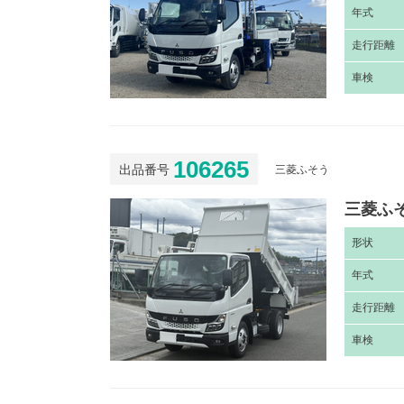
年
式
走
行距離
車
検
106265
出品番号
三菱ふそう
三菱ふそ
形
状
年
式
走
行距離
車
検