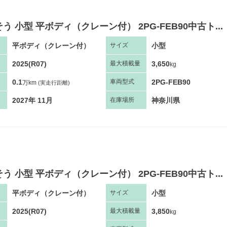
う 小型 平ボディ（クレーン付） 2PG-FEB90中古ト...
平ボディ（クレーン付）
小型
サ
イズ
2025(R07)
3,650
最大
積
載量
kg
0.1
2PG-FEB90
車両
型
式
万km
(実走行距離)
2027年 11月
神奈川県
在庫場所
う 小型 平ボディ（クレーン付） 2PG-FEB90中古ト...
平ボディ（クレーン付）
小型
サ
イズ
2025(R07)
3,850
最大
積
載量
kg