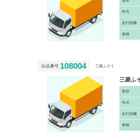
形
状
年
式
走
行距離
車
検
108004
出品番号
三菱ふそう
三菱ふそ
形
状
年
式
走
行距離
車
検