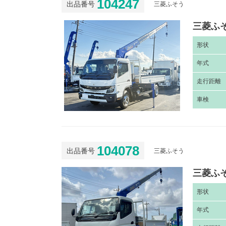
104247
出品番号
三菱ふそう
三菱ふそ
形
状
年
式
走
行距離
車
検
104078
出品番号
三菱ふそう
三菱ふそ
形
状
年
式