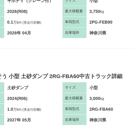
平ボディ（クレーン付）
小型
サ
イズ
2026(R08)
3,750
最大
積
載量
kg
0.1
2PG-FEB90
車両
型
式
万km
(実走行距離)
2028年 04月
神奈川県
在庫場所
う 小型 土砂ダンプ 2RG-FBA60中古トラック詳細
土砂ダンプ
小型
サ
イズ
2024(R06)
3,000
最大
積
載量
kg
1.0
2RG-FBA60
車両
型
式
万km
(実走行距離)
2027年 05月
神奈川県
在庫場所