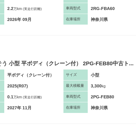
2.2
2RG-FBA60
車両
型
式
万km
(実走行距離)
2026年 09月
神奈川県
在庫場所
う 小型 平ボディ（クレーン付） 2PG-FEB80中古ト...
平ボディ（クレーン付）
小型
サ
イズ
2025(R07)
3,300
最大
積
載量
kg
0.1
2PG-FEB80
車両
型
式
万km
(実走行距離)
2027年 11月
神奈川県
在庫場所