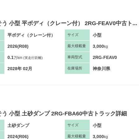
う 小型 平ボディ（クレーン付） 2RG-FEAV0中古ト...
平ボディ（クレーン付）
小型
サ
イズ
2026(R08)
3,000
最大
積
載量
kg
0.1
2RG-FEAV0
車両
型
式
万km
(実走行距離)
2028年 02月
神奈川県
在庫場所
う 小型 土砂ダンプ 2RG-FBA60中古トラック詳細
土砂ダンプ
小型
サ
イズ
2024(R06)
3,000
最大
積
載量
kg