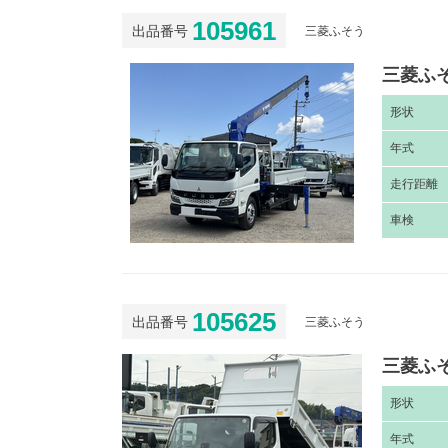
105961
出品番号
三菱ふそう
三菱ふそ
形
状
年
式
走
行距離
車
検
105625
出品番号
三菱ふそう
三菱ふそ
形
状
年
式