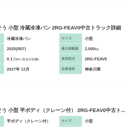
う 小型 冷蔵冷凍バン 2RG-FEAV0中古トラック詳細
冷蔵冷凍バン
小型
サ
イズ
2025(R07)
2,000
最大
積
載量
kg
0.1
2RG-FEAV0
車両
型
式
万km
(実走行距離)
2027年 12月
神奈川県
在庫場所
う 小型 平ボディ（クレーン付） 2RG-FEAV0中古ト...
平ボディ（クレーン付）
小型
サ
イズ