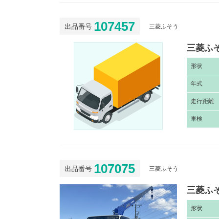
107457
出品番号
三菱ふそう
三菱ふそ
形
状
年
式
走
行距離
車
検
107075
出品番号
三菱ふそう
三菱ふそ
形
状