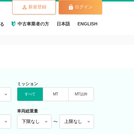
新規登録
ログイン
中古車業者の方
日本語
ENGLISH
る
ミッション
すべて
MT
MT以外
車両総重量
〜