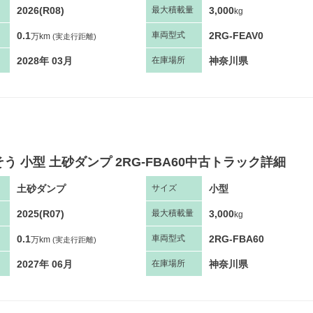
2026(R08)
3,000
最大
積
載量
kg
0.1
2RG-FEAV0
車両
型
式
万km
(実走行距離)
2028年 03月
神奈川県
在庫場所
う 小型 土砂ダンプ 2RG-FBA60中古トラック詳細
土砂ダンプ
小型
サ
イズ
2025(R07)
3,000
最大
積
載量
kg
0.1
2RG-FBA60
車両
型
式
万km
(実走行距離)
2027年 06月
神奈川県
在庫場所