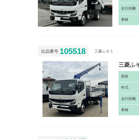
走
行距離
車
検
105518
出品番号
三菱ふそう
三菱ふそ
形
状
年
式
走
行距離
車
検