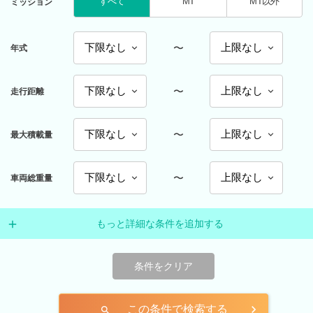
すべて
MT
MT以外
ミッション
〜
年式
〜
走行距離
〜
最大積載量
〜
車両総重量
もっと詳細な条件を追加する
条件をクリア
この条件で検索する
search