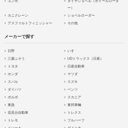
ユンボ
タイヤショベル（ホイールローダ
ー）
カニクレーン
ショベルローダー
アスファルトフィニッシャー
その他
メーカーで探す
日野
いすゞ
三菱ふそう
UDトラックス（日産）
トヨタ
日産自動車
ホンダ
マツダ
スバル
スズキ
ダイハツ
ベンツ
ボルボ
スカニア
東急
東邦車輛
花見台自動車
トレクス
トレモ
フルハーフ