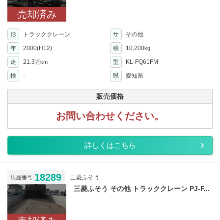
売却済み
形
トラッククレーン
サ
その他
年
2000(H12)
積
10,200
kg
走
21.3
型
KL-FQ61FM
万km
検
-
県
愛知県
販売価格
お問い合わせください。
詳しくはこちら
18289
三菱ふそう
出品番号
三菱ふそう その他 トラッククレーン PJ-F...