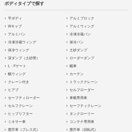
ボディタイプで探す
平ボディ
アルミブロック
Wキャブ
アルミウィング
アルミバン
冷凍冷蔵バン
冷凍冷蔵ウィング
保冷バン
保冷ウィング
土砂ダンプ
深ダンプ（土砂禁）
ローダーダンプ
L・Fゲート
幌車
幌ウィング
カーテン
クレーン付き
トラッククレーン
ヒアブ
セルフローダー
セーフティローダー
車載専用車
セルフクレーン
セーフティクレーン
ヒップリフター
タンクローリー
ミキサー車
コンテナ専用車
塵芥車（プレス式）
塵芥車（回転式）