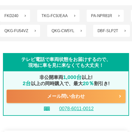
FKD240
TKG-FC9JEAA
PA-NPR81R
QKG-FU54VZ
QKG-CW5YL
DBF-SLP2T
テレビ電話で車両状態をお届けするので、
現地に車を見に来なくても大丈夫！
1,000台
非公開車両
以上!
2台
20％
以上の同時購入で、最大
割引き!
メール問い合わせ
0078-6011-0012