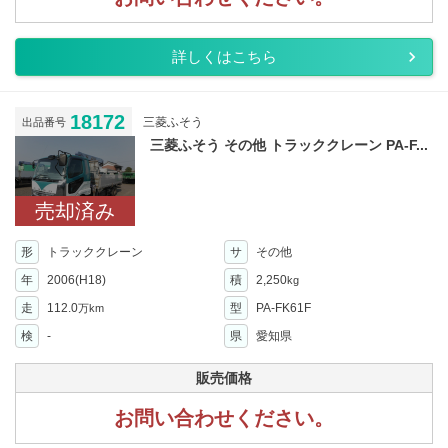
詳しくはこちら
18172
三菱ふそう
出品番号
三菱ふそう その他 トラッククレーン PA-F...
売却済み
形
トラッククレーン
サ
その他
年
2006(H18)
積
2,250
kg
走
112.0
型
PA-FK61F
万km
検
-
県
愛知県
販売価格
お問い合わせください。