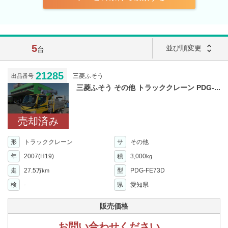
5
unfold_more
並び順変更
台
21285
三菱ふそう
出品番号
三菱ふそう その他 トラッククレーン PDG-...
売却済み
形
トラッククレーン
サ
その他
年
2007(H19)
積
3,000
kg
走
27.5
型
PDG-FE73D
万km
検
-
県
愛知県
販売価格
お問い合わせください。