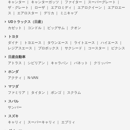
キャンター
キャンターガッツ
ファイター
スーパーグレート
ザ・グレート
ローザ
エアロミディ
エアロクイーン
エアロエー
ス
エアロスター
デリカ
ミニキャブ
UDトラックス（日産）
カゼット
コンドル
ビッグサム
クオン
トヨタ
ダイナ
トヨエース
タウンエース
ライトエース
ハイエース
レジアスエース
プロボックス
サクシード
コースター
ピクシス
日産自動車
アトラス
シビリアン
キャラバン
バネット
クリッパー
ホンダ
アクティ
N-VAN
マツダ
ファミリア
タイタン
ボンゴ
スクラム
スバル
サンバー
スズキ
キャリィ
スーパーキャリィ
エブリィ