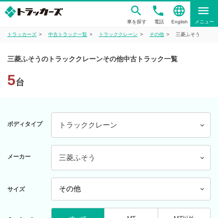
phone
language
menu
車を探す
電話
English
メニュー
トラッカーズ
中古トラック一覧
トラッククレーン
その他
三菱ふそう
三菱ふそうのトラッククレーンその他中古トラック一覧
5
台
ボディタイプ
トラッククレーン
メーカー
三菱ふそう
サイズ