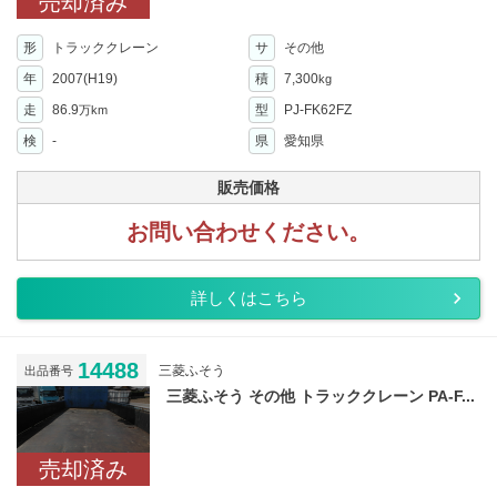
売却済み
形
トラッククレーン
サ
その他
年
2007(H19)
積
7,300
kg
走
86.9
型
PJ-FK62FZ
万km
検
-
県
愛知県
販売価格
お問い合わせください。
詳しくはこちら
14488
三菱ふそう
出品番号
三菱ふそう その他 トラッククレーン PA-F...
売却済み