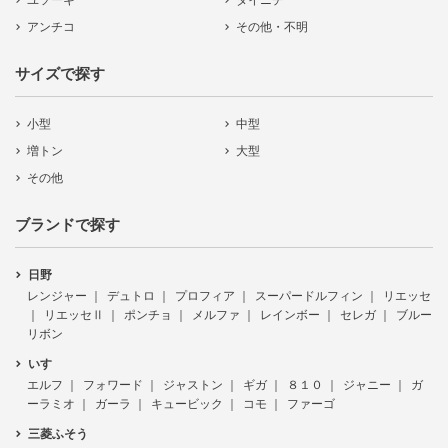
ユソーキ
ダイニチ
アンチコ
その他・不明
サイズで探す
小型
中型
増トン
大型
その他
ブランドで探す
日野
レンジャー
デュトロ
プロフィア
スーパードルフィン
リエッセ
リエッセⅡ
ポンチョ
メルファ
レインボー
セレガ
ブルー
リボン
いすゞ
エルフ
フォワード
ジャストン
ギガ
８１０
ジャニー
ガ
ーラミオ
ガーラ
キュービック
コモ
ファーゴ
三菱ふそう