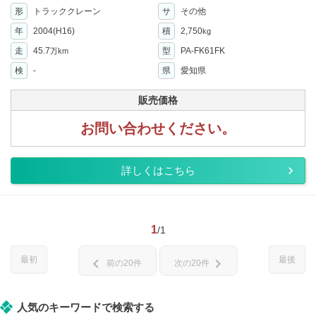
形
トラッククレーン
サ
その他
年
2004(H16)
積
2,750
kg
走
45.7
型
PA-FK61FK
万km
検
-
県
愛知県
販売価格
お問い合わせください。
詳しくはこちら
1
/1
最初
最後
chevron_left
chevron_right
前の20件
次の20件
人気のキーワードで検索する