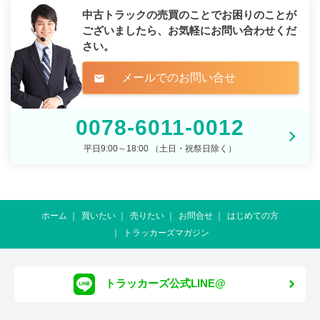
中古トラックの売買のことでお困りのことが
ございましたら、
お気軽にお問い合わせくだ
さい。
メールでのお問い合せ
mail
0078-6011-0012
平日9:00～18:00 （土日・祝祭日除く）
ホーム
買いたい
売りたい
お問合せ
はじめての方
トラッカーズマガジン
トラッカーズ公式LINE@