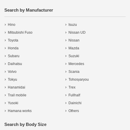
Search by Manufacturer
Hino
Isuzu
Mitsubishi Fuso
Nissan UD
Toyota
Nissan
Honda
Mazda
Subaru
Suzuki
Daihatsu
Mercedes
Volvo
Scania
Tokyu
Tohosyaryou
Hanamidai
Trex
Trail mobile
Fullhalf
Yusoki
Dainichi
Hamana works
Others
Search by Body Size