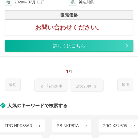
検
2020年 07月 11日
県
神奈川県
販売価格
お問い合わせください。
詳しくはこちら
1
/1
最初
最後
chevron_left
chevron_right
前の20件
次の20件
人気のキーワードで検索する
TPG-NPR85AR
PB-NKR81A
2RG-XZU605