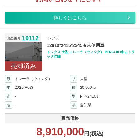
詳しくはこちら
10112
トレクス
出品番号
12610*2415*2345★未使用車
トレクス 大型 トレーラ（ウィング） PFN24103中古トラ
ック詳細
売却済み
形
トレーラ（ウィング）
サ
大型
年
2021(R03)
積
20,900
kg
走
-
型
PFN24103
検
-
県
愛知県
販売価格
8,910,000
円(税込)