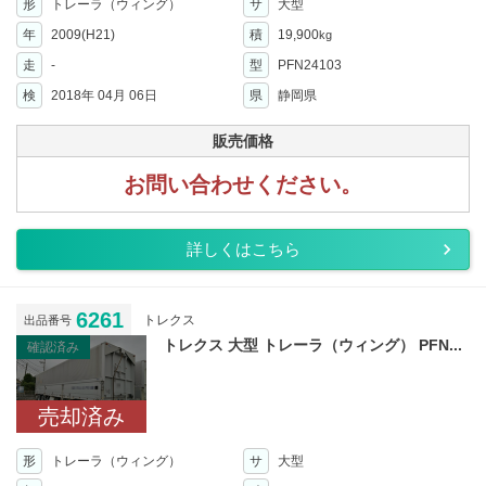
形
トレーラ（ウィング）
サ
大型
年
2009(H21)
積
19,900
kg
走
-
型
PFN24103
検
2018年 04月 06日
県
静岡県
販売価格
お問い合わせください。
詳しくはこちら
6261
トレクス
出品番号
トレクス 大型 トレーラ（ウィング） PFN...
確認済み
売却済み
形
トレーラ（ウィング）
サ
大型