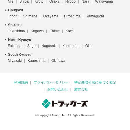
Mie
Shiga
Kyoto
Osaka
Hyogo
Nara
Wakayama
Chugoku
Tottori
Shimane
Okayama
Hiroshima
Yamaguchi
Shikoku
Tokushima
Kagawa
Ehime
Kochi
North Kyusyu
Fukuoka
Saga
Nagasaki
Kumamoto
Oita
South Kyusyu
Miyazaki
Kagoshima
Okinawa
利用規約
プライバシーポリシー
特定商取引法に基づく表記
お問い合わせ
運営会社
© Copyright Azoop, Inc. All Rights Reserved.