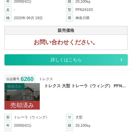
年
2009(H21)
積
20,100
kg
走
-
型
PFN24103
検
2020年 06月 19日
県
神奈川県
販売価格
お問い合わせください。
詳しくはこちら
6260
トレクス
出品番号
トレクス 大型 トレーラ（ウィング） PFN...
確認済み
売却済み
形
トレーラ（ウィング）
サ
大型
年
2009(H21)
積
20,100
kg