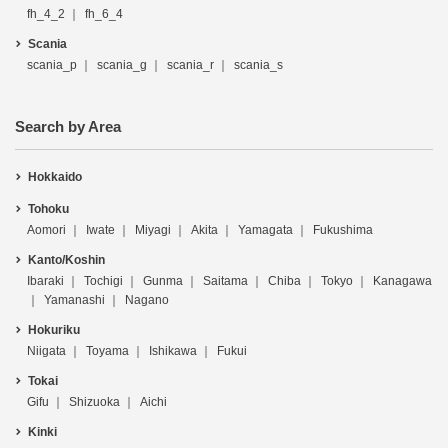
fh_4_2
fh_6_4
Scania
scania_p
scania_g
scania_r
scania_s
Search by Area
Hokkaido
Tohoku
Aomori
Iwate
Miyagi
Akita
Yamagata
Fukushima
Kanto/Koshin
Ibaraki
Tochigi
Gunma
Saitama
Chiba
Tokyo
Kanagawa
Yamanashi
Nagano
Hokuriku
Niigata
Toyama
Ishikawa
Fukui
Tokai
Gifu
Shizuoka
Aichi
Kinki