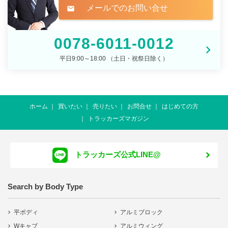
メールでのお問い合せ
mail
0078-6011-0012
平日9:00～18:00 （土日・祝祭日除く）
ホーム
買いたい
売りたい
お問合せ
はじめての方
トラッカーズマガジン
トラッカーズ公式LINE@
Search by Body Type
平ボディ
アルミブロック
Wキャブ
アルミウィング