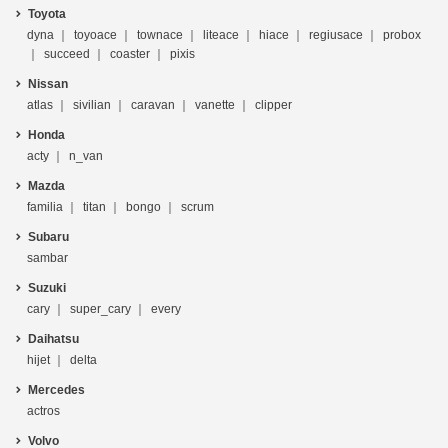
Toyota
dyna
toyoace
townace
liteace
hiace
regiusace
probox
succeed
coaster
pixis
Nissan
atlas
sivilian
caravan
vanette
clipper
Honda
acty
n_van
Mazda
familia
titan
bongo
scrum
Subaru
sambar
Suzuki
cary
super_cary
every
Daihatsu
hijet
delta
Mercedes
actros
Volvo