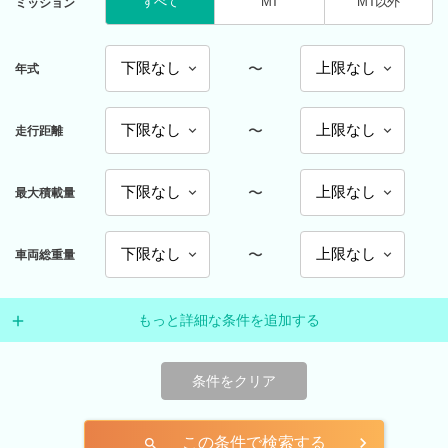
すべて
MT
MT以外
ミッション
〜
年式
〜
走行距離
〜
最大積載量
〜
車両総重量
もっと詳細な条件を追加する
条件をクリア
この条件で検索する
search