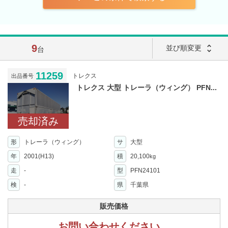
9
unfold_more
並び順変更
台
11259
トレクス
出品番号
トレクス 大型 トレーラ（ウィング） PFN...
売却済み
形
トレーラ（ウィング）
サ
大型
年
2001(H13)
積
20,100
kg
走
-
型
PFN24101
検
-
県
千葉県
販売価格
お問い合わせください。