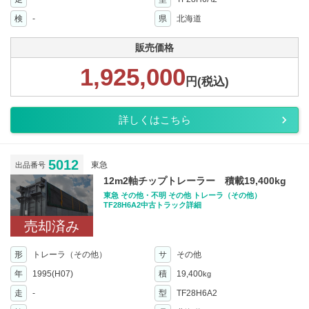
検
-
県
北海道
販売価格
1,925,000
円(税込)
詳しくはこちら
5012
東急
出品番号
12m2軸チップトレーラー 積載19,400kg
東急 その他・不明 その他 トレーラ（その他）
TF28H6A2中古トラック詳細
売却済み
形
トレーラ（その他）
サ
その他
年
1995(H07)
積
19,400
kg
走
-
型
TF28H6A2