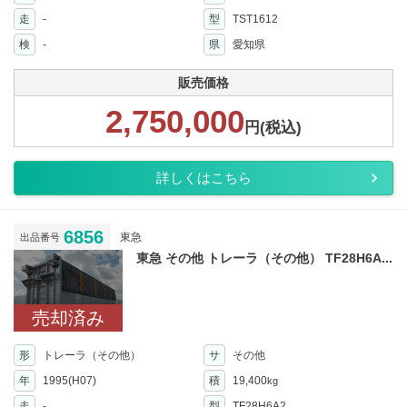
走
-
型
TST1612
検
-
県
愛知県
販売価格
2,750,000
円(税込)
詳しくはこちら
6856
東急
出品番号
東急 その他 トレーラ（その他） TF28H6A...
売却済み
形
トレーラ（その他）
サ
その他
年
1995(H07)
積
19,400
kg
走
-
型
TF28H6A2