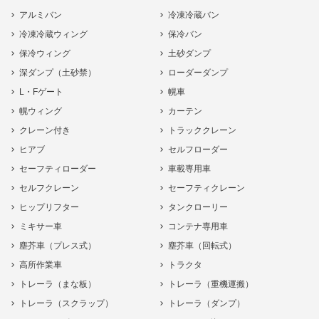
アルミバン
冷凍冷蔵バン
冷凍冷蔵ウィング
保冷バン
保冷ウィング
土砂ダンプ
深ダンプ（土砂禁）
ローダーダンプ
L・Fゲート
幌車
幌ウィング
カーテン
クレーン付き
トラッククレーン
ヒアブ
セルフローダー
セーフティローダー
車載専用車
セルフクレーン
セーフティクレーン
ヒップリフター
タンクローリー
ミキサー車
コンテナ専用車
塵芥車（プレス式）
塵芥車（回転式）
高所作業車
トラクタ
トレーラ（まな板）
トレーラ（重機運搬）
トレーラ（スクラップ）
トレーラ（ダンプ）