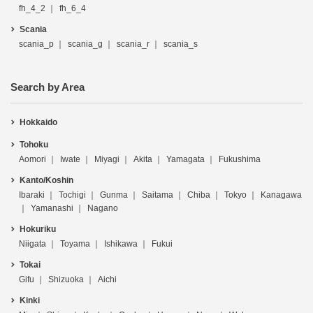
fh_4_2
fh_6_4
Scania
scania_p
scania_g
scania_r
scania_s
Search by Area
Hokkaido
Tohoku
Aomori
Iwate
Miyagi
Akita
Yamagata
Fukushima
Kanto/Koshin
Ibaraki
Tochigi
Gunma
Saitama
Chiba
Tokyo
Kanagawa
Yamanashi
Nagano
Hokuriku
Niigata
Toyama
Ishikawa
Fukui
Tokai
Gifu
Shizuoka
Aichi
Kinki