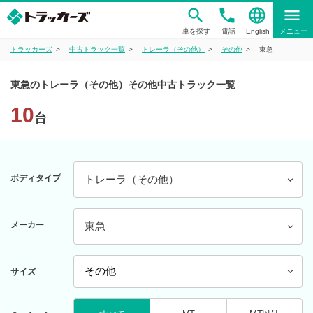
phone
language
menu
車を探す
電話
English
メニュー
トラッカーズ
中古トラック一覧
トレーラ（その他）
その他
東急
東急のトレーラ（その他）その他中古トラック一覧
10
台
ボディタイプ
トレーラ（その他）
メーカー
東急
サイズ