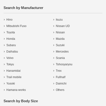
Search by Manufacturer
Hino
Isuzu
Mitsubishi Fuso
Nissan UD
Toyota
Nissan
Honda
Mazda
Subaru
Suzuki
Daihatsu
Mercedes
Volvo
Scania
Tokyu
Tohosyaryou
Hanamidai
Trex
Trail mobile
Fullhalf
Yusoki
Dainichi
Hamana works
Others
Search by Body Size