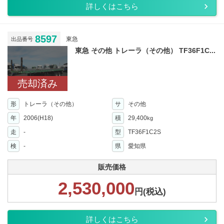
詳しくはこちら
8597
東急
出品番号
東急 その他 トレーラ（その他） TF36F1C...
売却済み
形
トレーラ（その他）
サ
その他
年
2006(H18)
積
29,400
kg
走
-
型
TF36F1C2S
検
-
県
愛知県
販売価格
2,530,000
円(税込)
詳しくはこちら