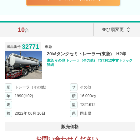
10
unfold_more
並び順変更
台
32771
東急
出品番号
20㎘タンクセミトレーラー(東急) H2年
東急 その他 トレーラ（その他） TST1612中古トラック
詳細
形
トレーラ（その他）
サ
その他
年
1990(H02)
積
16,000
kg
走
-
型
TST1612
検
2022年 06月 10日
県
岡山県
販売価格
お問い合わせください。