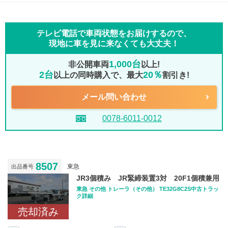
テレビ電話で車両状態をお届けするので、
現地に車を見に来なくても大丈夫！
1,000台
非公開車両
以上!
2台
20％
以上の同時購入で、最大
割引き!
メール問い合わせ
0078-6011-0012
8507
東急
出品番号
JR3個積み JR緊締装置3対 20F1個積兼用
東急 その他 トレーラ（その他） TE32G8C2S中古トラッ
ク詳細
売却済み