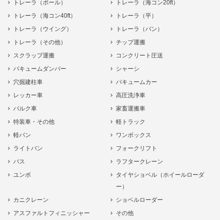
トレーラ（ポール）
トレーラ（海コン20ft）
トレーラ（海コン40ft）
トレーラ（平）
トレーラ（ウイング）
トレーラ（バン）
トレーラ（その他）
チップ運搬
スクラップ運搬
コンクリート圧送
バキュームダンパー
シャーシ
穴掘建柱車
バキュームカー
レッカー車
高圧洗浄車
バルク車
家畜運搬車
特装車・その他
軽トラック
軽バン
ワンボックス
ライトバン
フォークリフト
バス
ラフタークレーン
ユンボ
タイヤショベル（ホイールローダ
ー）
カニクレーン
ショベルローダー
アスファルトフィニッシャー
その他