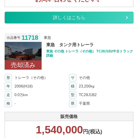
詳しくはこちら
11718
東急
出品番号
東急 タンク用トレーラ
東急 その他 トレーラ（その他） TC28J1B2中古トラック
詳細
売却済み
形
トレーラ（その他）
サ
その他
年
2006(H18)
積
23,200
kg
走
0.0
型
TC28J1B2
万km
検
-
県
千葉県
販売価格
1,540,000
円(税込)