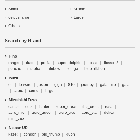
Small
Middle
6studs large
Large
Others
Search by Brand
Hino
ranger
dutro
profia
super_dolphin
liesse
liesse_2
poncho
melpha
rainbow
selega
blue_ribbon
Isuzu
elf
forward
juston
giga
810
journey
gala_mio
gala
cubic
como
fargo
Mitsubishi Fuso
canter
guts
fighter
super_great
the_great
rosa
aero_midi
aero_queen
aero_ace
aero_star
delica
mini_cab
Nissan UD
kazet
condor
big_thumb
quon