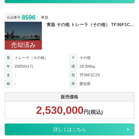
8596
東急
出品番号
東急 その他 トレーラ（その他） TF36F1C...
売却済み
形
トレーラ（その他）
サ
その他
年
2005(H17)
積
29,300
kg
走
-
型
TF36F1C2S
検
-
県
愛知県
販売価格
2,530,000
円(税込)
詳しくはこちら