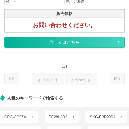
検
-
県
北海道
販売価格
お問い合わせください。
詳しくはこちら
1
/1
最初
最後
chevron_left
chevron_right
前の20件
次の20件
人気のキーワードで検索する
QPG-CG5ZA
TC28H8B2
SKG-FRR90S1