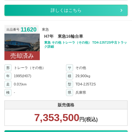
詳しくはこちら
11620
東急
出品番号
H7年 東急16輪台車
東急 その他 トレーラ（その他） TD4-2J5T2S中古トラッ
ク詳細
売却済み
形
トレーラ（その他）
サ
その他
年
1995(H07)
積
29,900
kg
走
0.0
型
TD4-2J5T2S
万km
検
-
県
兵庫県
販売価格
7,353,500
円(税込)