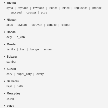
Toyota
dyna
toyoace
townace
liteace
hiace
regiusace
probox
succeed
coaster
pixis
Nissan
atlas
sivilian
caravan
vanette
clipper
Honda
acty
n_van
Mazda
familia
titan
bongo
scrum
Subaru
sambar
Suzuki
cary
super_cary
every
Daihatsu
hijet
delta
Mercedes
actros
Volvo