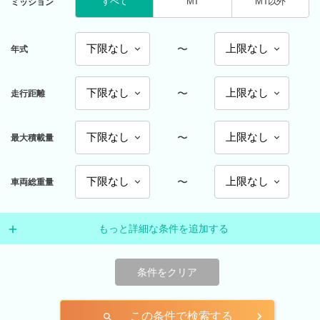
すべて
MT
MT以外
ミッション
〜
年式
〜
走行距離
〜
最大積載量
〜
車両総重量
もっと詳細な条件を追加する
条件をクリア
この条件で検索する
search