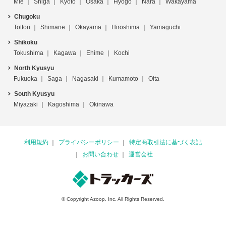
Mie
Shiga
Kyoto
Osaka
Hyogo
Nara
Wakayama
Chugoku
Tottori
Shimane
Okayama
Hiroshima
Yamaguchi
Shikoku
Tokushima
Kagawa
Ehime
Kochi
North Kyusyu
Fukuoka
Saga
Nagasaki
Kumamoto
Oita
South Kyusyu
Miyazaki
Kagoshima
Okinawa
利用規約
プライバシーポリシー
特定商取引法に基づく表記
お問い合わせ
運営会社
© Copyright Azoop, Inc. All Rights Reserved.