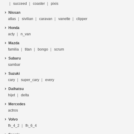
succeed
coaster
pixis
Nissan
atlas
sivilian
caravan
vanette
clipper
Honda
acty
n_van
Mazda
familia
titan
bongo
scrum
Subaru
sambar
Suzuki
cary
super_cary
every
Daihatsu
hijet
delta
Mercedes
actros
Volvo
fh_4_2
fh_6_4