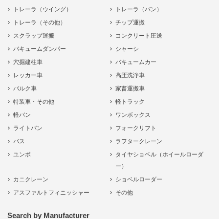
トレーラ（ウイング）
トレーラ（バン）
トレーラ（その他）
チップ運搬
スクラップ運搬
コンクリート圧送
バキュームダンパー
シャーシ
穴掘建柱車
バキュームカー
レッカー車
高圧洗浄車
バルク車
家畜運搬車
特装車・その他
軽トラック
軽バン
ワンボックス
ライトバン
フォークリフト
バス
ラフタークレーン
ユンボ
タイヤショベル（ホイールローダ
ー）
カニクレーン
ショベルローダー
アスファルトフィニッシャー
その他
Search by Manufacturer