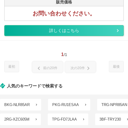
販売価格
お問い合わせください。
詳しくはこちら
1
/1
最初
最後
chevron_left
chevron_right
前の20件
次の20件
人気のキーワードで検索する
BKG-NLR85AR
PKG-RU1ESAA
TRG-NPR85AN
2RG-XZC605M
TPG-FD7JLAA
3BF-TRY230