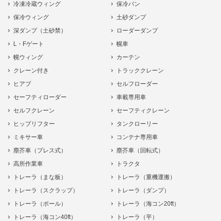
冷凍冷蔵ウィング
保冷バン
保冷ウィング
土砂ダンプ
深ダンプ（土砂禁）
ローダーダンプ
L・Fゲート
幌車
幌ウィング
カーテン
クレーン付き
トラッククレーン
ヒアブ
セルフローダー
セーフティローダー
車載専用車
セルフクレーン
セーフティクレーン
ヒップリフター
タンクローリー
ミキサー車
コンテナ専用車
塵芥車（プレス式）
塵芥車（回転式）
高所作業車
トラクタ
トレーラ（まな板）
トレーラ（重機運搬）
トレーラ（スクラップ）
トレーラ（ダンプ）
トレーラ（ポール）
トレーラ（海コン20ft）
トレーラ（海コン40ft）
トレーラ（平）