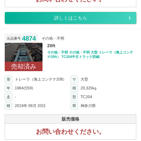
詳しくはこちら
4874
その他・不明
出品番号
20ft
その他・不明 その他・不明 大型 トレーラ（海上コンテ
ナ20ft） TC204中古トラック詳細
売却済み
形
トレーラ（海上コンテナ20ft）
サ
大型
年
1984(S59)
積
20,320
kg
走
-
型
TC204
検
2019年 08月 20日
県
神奈川県
販売価格
お問い合わせください。