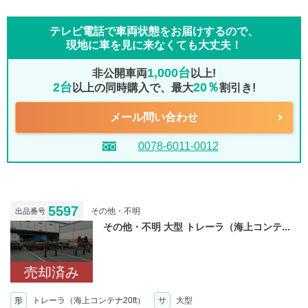
テレビ電話で車両状態をお届けするので、
現地に車を見に来なくても大丈夫！
1,000台
非公開車両
以上!
2台
20％
以上の同時購入で、最大
割引き!
メール問い合わせ
0078-6011-0012
5597
その他・不明
出品番号
その他・不明 大型 トレーラ（海上コンテ...
売却済み
形
トレーラ（海上コンテナ20ft）
サ
大型