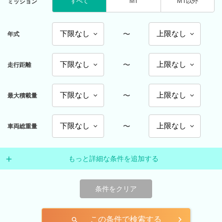
すべて
MT
MT以外
ミッション
〜
年式
〜
走行距離
〜
最大積載量
〜
車両総重量
もっと詳細な条件を追加する
条件をクリア
この条件で検索する
search