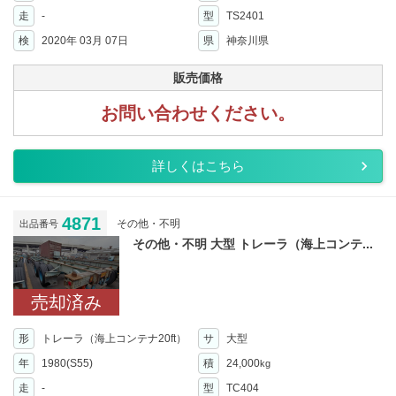
走
-
型
TS2401
検
2020年 03月 07日
県
神奈川県
販売価格
お問い合わせください。
詳しくはこちら
4871
その他・不明
出品番号
その他・不明 大型 トレーラ（海上コンテ...
売却済み
形
トレーラ（海上コンテナ20ft）
サ
大型
年
1980(S55)
積
24,000
kg
走
-
型
TC404