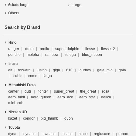
6studs large
Large
Others
Search by Brand
Hino
ranger
dutro
profia
super_dolphin
liesse
liesse_2
poncho
melpha
rainbow
selega
blue_ribbon
Isuzu
elf
forward
juston
giga
810
journey
gala_mio
gala
cubic
como
fargo
Mitsubishi Fuso
canter
guts
fighter
super_great
the_great
rosa
aero_midi
aero_queen
aero_ace
aero_star
delica
mini_cab
Nissan UD
kazet
condor
big_thumb
quon
Toyota
dyna
toyoace
townace
liteace
hiace
regiusace
probox