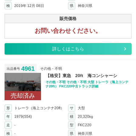
検
2019年 12月 08日
県
神奈川県
販売価格
お問い合わせください。
詳しくはこちら
4961
その他・不明
出品番号
【格安】東急 20ft 海コンシャーシ
その他・不明 その他・不明 大型 トレーラ（海上コンテ
ナ20ft） FKC220中古トラック詳細
売却済み
形
トレーラ（海上コンテナ20ft）
サ
大型
年
1979(S54)
積
20,320
kg
走
-
型
FKC220
検
-
県
神奈川県