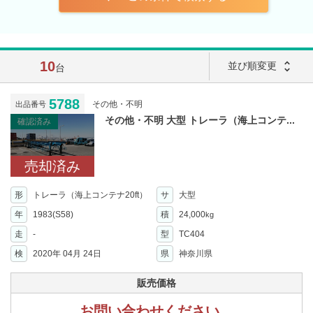
10
unfold_more
並び順変更
台
5788
その他・不明
出品番号
その他・不明 大型 トレーラ（海上コンテ...
確認済み
売却済み
形
トレーラ（海上コンテナ20ft）
サ
大型
年
1983(S58)
積
24,000
kg
走
-
型
TC404
検
2020年 04月 24日
県
神奈川県
販売価格
お問い合わせください。