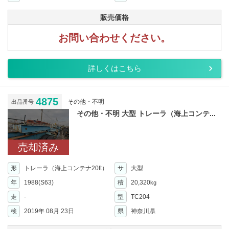
販売価格
お問い合わせください。
詳しくはこちら
4875
その他・不明
出品番号
その他・不明 大型 トレーラ（海上コンテ...
売却済み
形
トレーラ（海上コンテナ20ft）
サ
大型
年
1988(S63)
積
20,320
kg
走
-
型
TC204
検
2019年 08月 23日
県
神奈川県