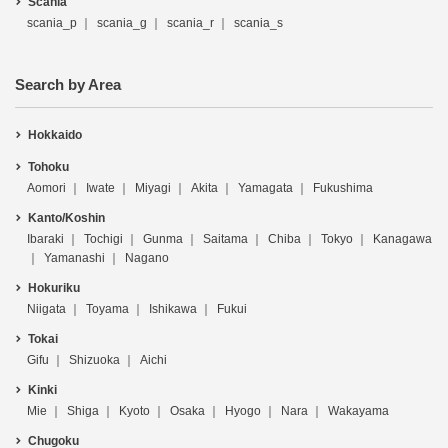
Scania
scania_p
scania_g
scania_r
scania_s
Search by Area
Hokkaido
Tohoku
Aomori
Iwate
Miyagi
Akita
Yamagata
Fukushima
Kanto/Koshin
Ibaraki
Tochigi
Gunma
Saitama
Chiba
Tokyo
Kanagawa
Yamanashi
Nagano
Hokuriku
Niigata
Toyama
Ishikawa
Fukui
Tokai
Gifu
Shizuoka
Aichi
Kinki
Mie
Shiga
Kyoto
Osaka
Hyogo
Nara
Wakayama
Chugoku