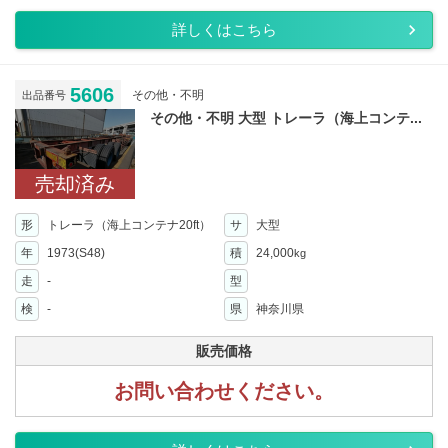
詳しくはこちら
5606
その他・不明
出品番号
その他・不明 大型 トレーラ（海上コンテ...
売却済み
形
トレーラ（海上コンテナ20ft）
サ
大型
年
1973(S48)
積
24,000
kg
走
-
型
検
-
県
神奈川県
販売価格
お問い合わせください。