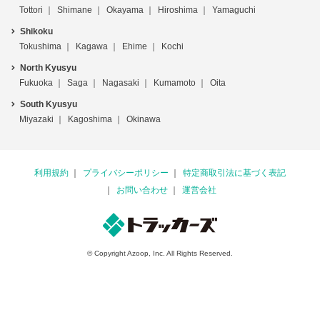
Tottori
Shimane
Okayama
Hiroshima
Yamaguchi
Shikoku
Tokushima
Kagawa
Ehime
Kochi
North Kyusyu
Fukuoka
Saga
Nagasaki
Kumamoto
Oita
South Kyusyu
Miyazaki
Kagoshima
Okinawa
利用規約
プライバシーポリシー
特定商取引法に基づく表記
お問い合わせ
運営会社
© Copyright Azoop, Inc. All Rights Reserved.