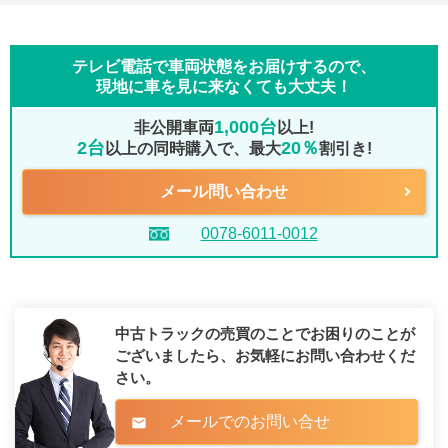
テレビ電話で車両状態をお届けするので、
現地に車を見に来なくても大丈夫！
1,000台
非公開車両
以上!
2台
20％
以上の同時購入で、最大
割引き!
メール問い合わせ
0078-6011-0012
中古トラックの売買のことでお困りのことが
ございましたら、
お気軽にお問い合わせくだ
さい。
メールでのお問い合せ
mail