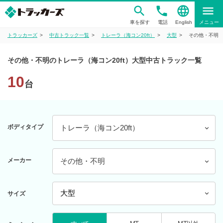
phone
language
menu
車を探す
電話
English
メニュー
トラッカーズ
中古トラック一覧
トレーラ（海コン20ft）
大型
その他・不明
その他・不明のトレーラ（海コン20ft）大型中古トラック一覧
10
台
ボディタイプ
トレーラ（海コン20ft）
メーカー
その他・不明
サイズ