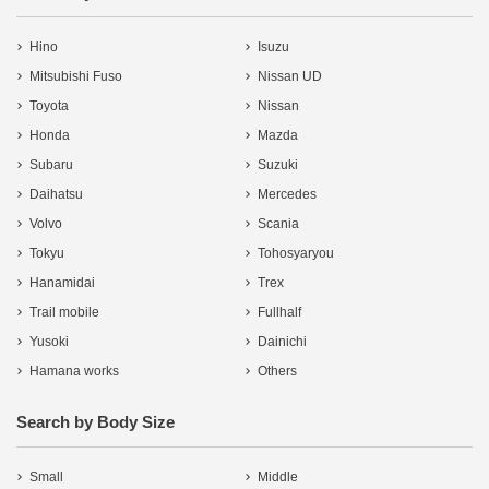
Hino
Isuzu
Mitsubishi Fuso
Nissan UD
Toyota
Nissan
Honda
Mazda
Subaru
Suzuki
Daihatsu
Mercedes
Volvo
Scania
Tokyu
Tohosyaryou
Hanamidai
Trex
Trail mobile
Fullhalf
Yusoki
Dainichi
Hamana works
Others
Search by Body Size
Small
Middle