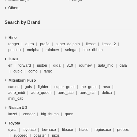
Others
Search by Brand
Hino
ranger
dutro
profia
super_dolphin
liesse
liesse_2
poncho
melpha
rainbow
selega
blue_ribbon
Isuzu
elf
forward
juston
giga
810
journey
gala_mio
gala
cubic
como
fargo
Mitsubishi Fuso
canter
guts
fighter
super_great
the_great
rosa
aero_midi
aero_queen
aero_ace
aero_star
delica
mini_cab
Nissan UD
kazet
condor
big_thumb
quon
Toyota
dyna
toyoace
townace
liteace
hiace
regiusace
probox
succeed
coaster
pixis