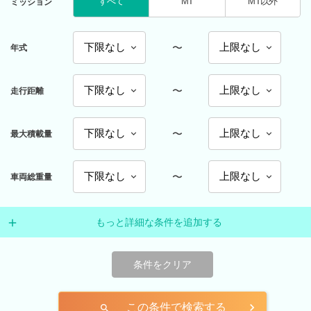
すべて
MT
MT以外
ミッション
〜
年式
〜
走行距離
〜
最大積載量
〜
車両総重量
もっと詳細な条件を追加する
条件をクリア
この条件で検索する
search