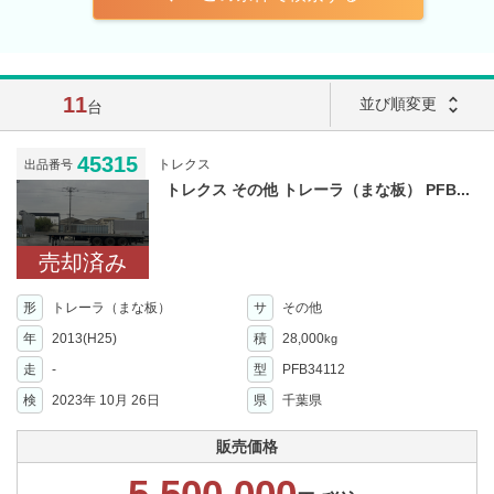
11
unfold_more
並び順変更
台
45315
トレクス
出品番号
トレクス その他 トレーラ（まな板） PFB...
売却済み
形
トレーラ（まな板）
サ
その他
年
2013(H25)
積
28,000
kg
走
-
型
PFB34112
検
2023年 10月 26日
県
千葉県
販売価格
5,500,000