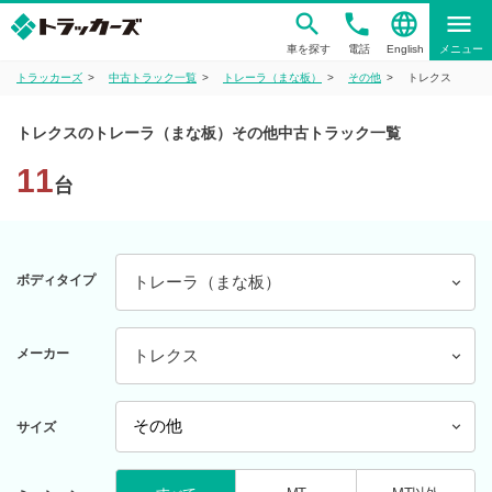
phone
language
menu
車を探す
電話
English
メニュー
トラッカーズ
中古トラック一覧
トレーラ（まな板）
その他
トレクス
トレクスのトレーラ（まな板）その他中古トラック一覧
11
台
ボディタイプ
トレーラ（まな板）
メーカー
トレクス
サイズ