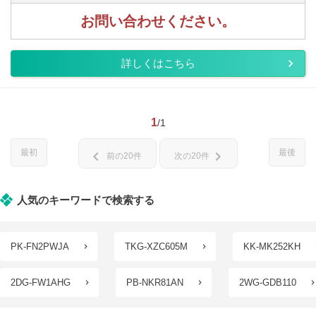
お問い合わせください。
詳しくはこちら
1
/1
最初
最後
chevron_left
chevron_right
前の20件
次の20件
人気のキーワードで検索する
PK-FN2PWJA
TKG-XZC605M
KK-MK252KH
2DG-FW1AHG
PB-NKR81AN
2WG-GDB110