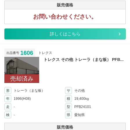
販売価格
お問い合わせください。
詳しくはこちら
1606
トレクス
出品番号
トレクス その他 トレーラ（まな板） PFB...
売却済み
形
トレーラ（まな板）
サ
その他
年
1996(H08)
積
19,400
kg
走
-
型
PFB24101
検
-
県
愛知県
販売価格