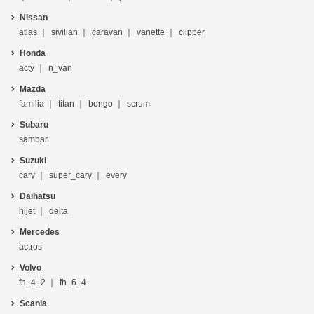
Nissan
atlas
sivilian
caravan
vanette
clipper
Honda
acty
n_van
Mazda
familia
titan
bongo
scrum
Subaru
sambar
Suzuki
cary
super_cary
every
Daihatsu
hijet
delta
Mercedes
actros
Volvo
fh_4_2
fh_6_4
Scania