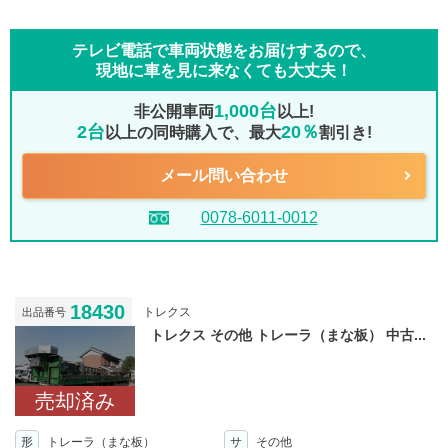
テレビ電話で車両状態をお届けするので、
現地に車を見に来なくても大丈夫！
1,000台
非公開車両
以上!
2台
20％
以上の同時購入で、最大
割引き!
メール問い合わせ
0078-6011-0012
18430
トレクス
出品番号
トレクス その他 トレーラ（まな板） 中古...
売却済み
形
トレーラ（まな板）
サ
その他