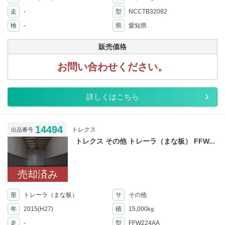
走
-
型
NCCTB32082
検
-
県
愛知県
販売価格
お問い合わせください。
詳しくはこちら
14494
トレクス
出品番号
トレクス その他 トレーラ（まな板） FFW...
売却済み
形
トレーラ（まな板）
サ
その他
年
2015(H27)
積
15,000
kg
走
-
型
FFW224AA