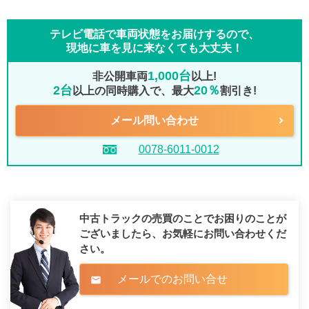
テレビ電話で車両状態をお届けするので、
現地に車を見に来なくても大丈夫！
1,000台
非公開車両
以上!
2台
20％
以上の同時購入で、最大
割引き!
メール問い合わせ
0078-6011-0012
中古トラックの売買のことでお困りのことが
ございましたら、
お気軽にお問い合わせくだ
さい。
メールでのお問い合せ
mail