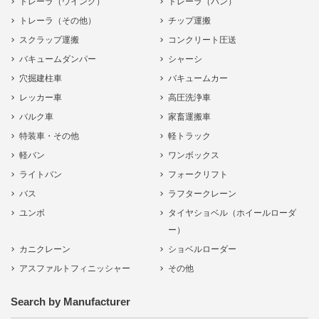
トレーラ（ウイング）
トレーラ（バン）
トレーラ（その他）
チップ運搬
スクラップ運搬
コンクリート圧送
バキュームダンパー
シャーシ
穴掘建柱車
バキュームカー
レッカー車
高圧洗浄車
バルク車
家畜運搬車
特装車・その他
軽トラック
軽バン
ワンボックス
ライトバン
フォークリフト
バス
ラフタークレーン
ユンボ
タイヤショベル（ホイールローダ
ー）
カニクレーン
ショベルローダー
アスファルトフィニッシャー
その他
Search by Manufacturer