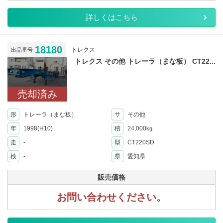
詳しくはこちら
18180
トレクス
出品番号
トレクス その他 トレーラ（まな板） CT22...
売却済み
形
トレーラ（まな板）
サ
その他
年
1998(H10)
積
24,000
kg
走
-
型
CT220SD
検
-
県
愛知県
販売価格
お問い合わせください。