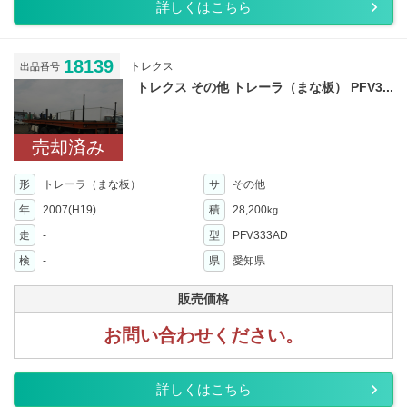
詳しくはこちら
18139
トレクス
出品番号
トレクス その他 トレーラ（まな板） PFV3...
売却済み
形
トレーラ（まな板）
サ
その他
年
2007(H19)
積
28,200
kg
走
-
型
PFV333AD
検
-
県
愛知県
販売価格
お問い合わせください。
詳しくはこちら