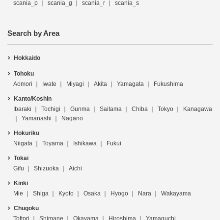
scania_p
scania_g
scania_r
scania_s
Search by Area
Hokkaido
Tohoku
Aomori
Iwate
Miyagi
Akita
Yamagata
Fukushima
Kanto/Koshin
Ibaraki
Tochigi
Gunma
Saitama
Chiba
Tokyo
Kanagawa
Yamanashi
Nagano
Hokuriku
Niigata
Toyama
Ishikawa
Fukui
Tokai
Gifu
Shizuoka
Aichi
Kinki
Mie
Shiga
Kyoto
Osaka
Hyogo
Nara
Wakayama
Chugoku
Tottori
Shimane
Okayama
Hiroshima
Yamaguchi