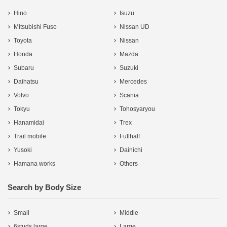
Hino
Isuzu
Mitsubishi Fuso
Nissan UD
Toyota
Nissan
Honda
Mazda
Subaru
Suzuki
Daihatsu
Mercedes
Volvo
Scania
Tokyu
Tohosyaryou
Hanamidai
Trex
Trail mobile
Fullhalf
Yusoki
Dainichi
Hamana works
Others
Search by Body Size
Small
Middle
6studs large
Large