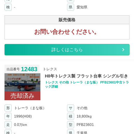
検
-
県
愛知県
販売価格
お問い合わせください。
詳しくはこちら
12483
トレクス
出品番号
H8年トレクス製 フラット台車 シングル引き
トレクス その他 トレーラ（まな板） PFB23601中古トラ
ック詳細
売却済み
形
トレーラ（まな板）
サ
その他
年
1996(H08)
積
18,800
kg
走
0.0
型
PFB23601
万km
検
-
県
千葉県