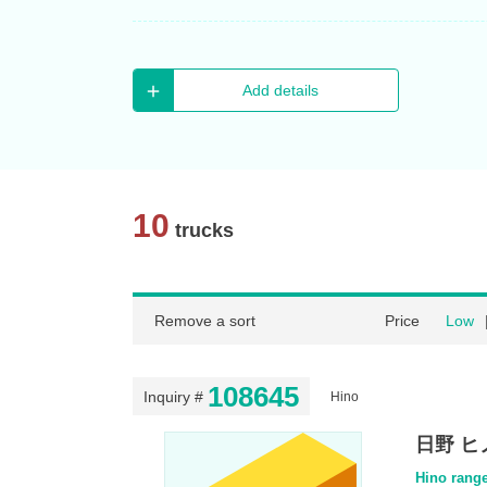
Add details
10
trucks
Remove a sort
Price
Low
108645
Inquiry #
Hino
日野 ヒ
Hino range