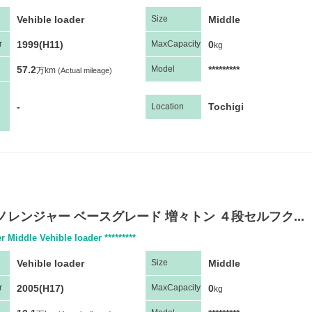
Vehible loader
Middle
Size
1999(H11)
0
r
Max
Capacity
kg
57.2
*********
Model
万km
(Actual mileage)
-
Tochigi
Location
ノレンジャー ベースグレード 増々トン ４段セルフク...
r Middle Vehible loader *********
Vehible loader
Middle
Size
2005(H17)
0
r
Max
Capacity
kg