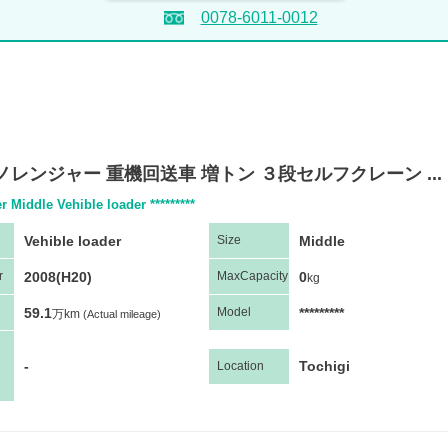
0078-6011-0012
ノレンジャー 重機回送車 増トン ３段セルフクレーン ...
r Middle Vehible loader *********
Vehible loader
Middle
Size
2008(H20)
0
r
Max
Capacity
kg
59.1
*********
Model
万km
(Actual mileage)
-
Tochigi
Location