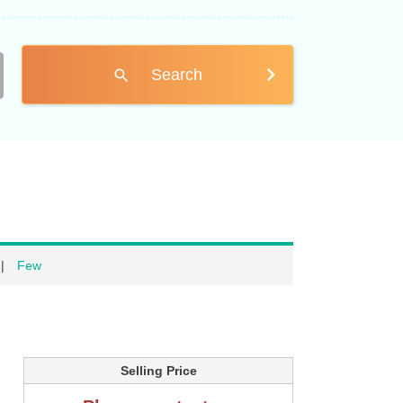
Search
search
Few
Selling Price