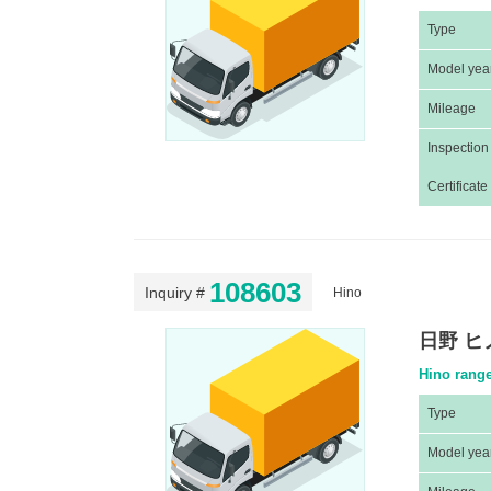
Type
Model yea
Mileage
Inspection
Certificate
108603
Inquiry #
Hino
日野 ヒ
Hino range
Type
Model yea