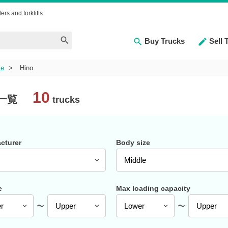
ers and forklifts.
Buy Trucks
Sell 
le
Hino
10
一覧
trucks
cturer
Body size
e
Max loading capacity
〜
〜