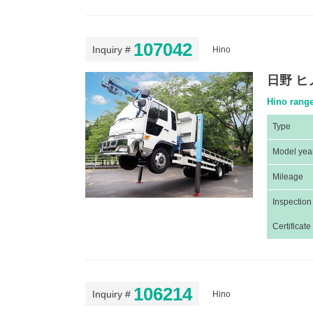
107042
Inquiry #
Hino
日野 ヒ
Hino range
Type
Model yea
Mileage
Inspection
Certificate
106214
Inquiry #
Hino