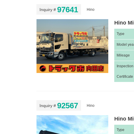
97641
Inquiry #
Hino
Hino M
Type
Model yea
Mileage
Inspection
Certificate
92567
Inquiry #
Hino
Hino Mi
Type