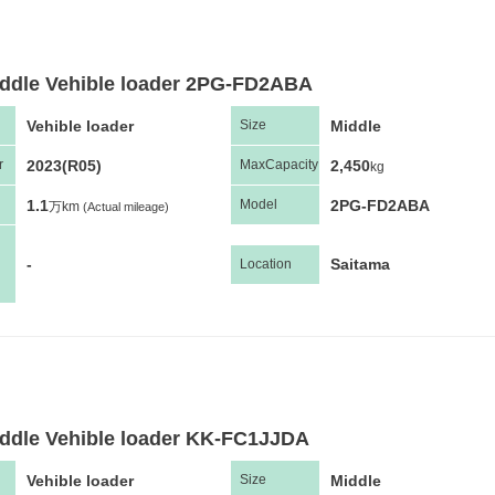
iddle Vehible loader 2PG-FD2ABA
Vehible loader
Middle
Size
2023(R05)
2,450
r
Max
Capacity
kg
1.1
2PG-FD2ABA
Model
万km
(Actual mileage)
-
Saitama
Location
ddle Vehible loader KK-FC1JJDA
Vehible loader
Middle
Size