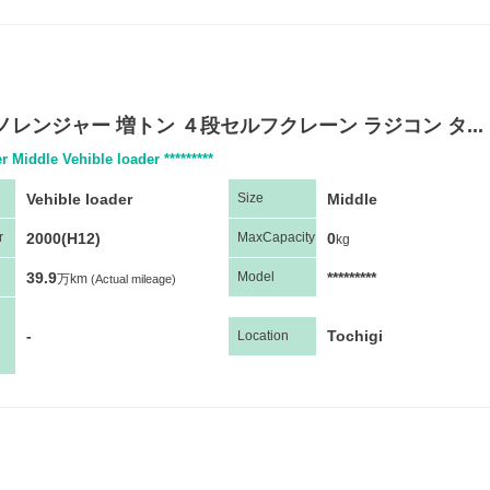
ノレンジャー 増トン ４段セルフクレーン ラジコン タ...
r Middle Vehible loader *********
Vehible loader
Middle
Size
2000(H12)
0
r
Max
Capacity
kg
39.9
*********
Model
万km
(Actual mileage)
-
Tochigi
Location