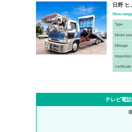
日野 ヒ
Hino range
Type
Model yea
Mileage
Inspection
Certificate
テレビ電話