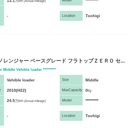
13.1
*********
Model
万km
(Actual mileage)
-
Tochigi
Location
ノレンジャー ベースグレード フラトップＺＥＲＯ セ...
r Middle Vehible loader *********
Vehible loader
Middle
Size
2010(H22)
0
r
Max
Capacity
kg
24.5
*********
Model
万km
(Actual mileage)
-
Tochigi
Location