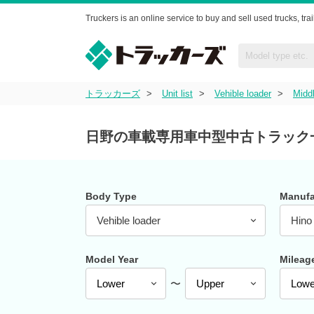
Truckers is an online service to buy and sell used trucks, trail
トラッカーズ
Unit list
Vehible loader
Midd
日野の車載専用車中型中古トラック
Body Type
Manufa
Vehible loader
Hino
Model Year
Mileag
〜