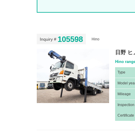
105598
Inquiry #
Hino
日野 ヒ
Hino range
Type
Model yea
Mileage
Inspection
Certificate