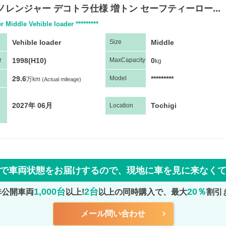
ノレンジャー デコトラ仕様 増トン セーフティーロー...
r Middle Vehible loader *********
Vehible loader
Middle
Size
1998(H10)
0
r
Max
Capacity
kg
29.6
*********
Model
万km
(Actual mileage)
2027年 06月
Tochigi
Location
で車両状態をお届けするので、
現地に車を見に来なく
1,000台
2台
20％
非公開車両
以上!
以上の同時購入で、最大
割引
メール問い合わせ