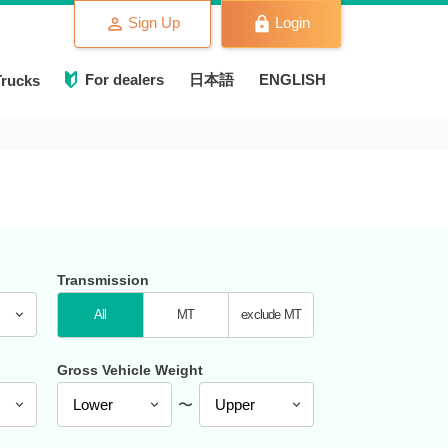
Sign Up
Login
For dealers
日本語
ENGLISH
Trucks
Transmission
All
MT
exclude MT
Gross Vehicle Weight
〜