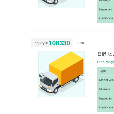
Mileage
Inspection
Certificate
108330
Inquiry #
Hino
日野 ヒ
Hino range
Type
Model yea
Mileage
Inspection
Certificate