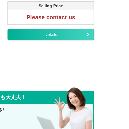
Selling Price
Please contact us
Details
ても大丈夫！
き!