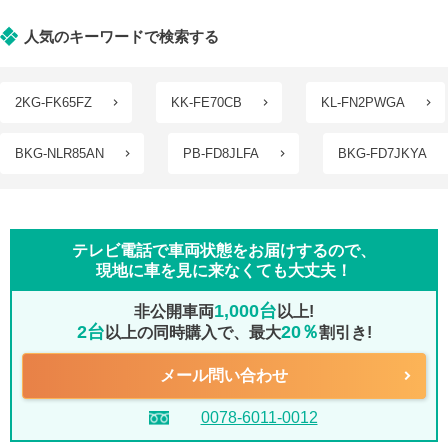
人気のキーワードで検索する
2KG-FK65FZ
KK-FE70CB
KL-FN2PWGA
BKG-NLR85AN
PB-FD8JLFA
BKG-FD7JKYA
テレビ電話で車両状態をお届けするので、
現地に車を見に来なくても大丈夫！
1,000台
非公開車両
以上!
2台
20％
以上の同時購入で、最大
割引き!
メール問い合わせ
0078-6011-0012