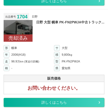
詳しくはこちら
1704
日野
出品番号
日野 大型 幌車 PK-FN2PWJA中古トラック...
売却済み
形
幌車
サ
大型
年
2006(H18)
積
9,800
kg
走
96.9
型
PK-FN2PWJA
万km
(実走行距離)
検
-
県
愛知県
販売価格
お問い合わせください。
詳しくはこちら