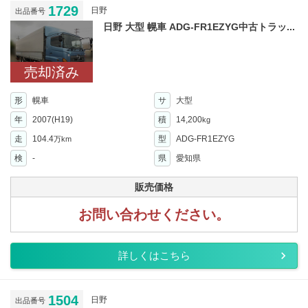
1729
日野
出品番号
日野 大型 幌車 ADG-FR1EZYG中古トラッ...
売却済み
形
幌車
サ
大型
年
2007(H19)
積
14,200
kg
走
104.4
型
ADG-FR1EZYG
万km
検
-
県
愛知県
販売価格
お問い合わせください。
詳しくはこちら
1504
日野
出品番号