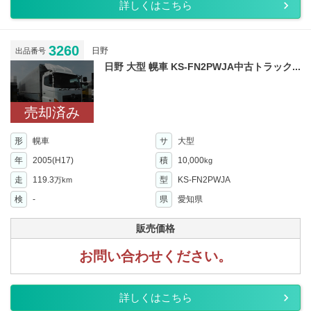
詳しくはこちら
3260
日野
出品番号
日野 大型 幌車 KS-FN2PWJA中古トラック...
売却済み
形
幌車
サ
大型
年
2005(H17)
積
10,000
kg
走
119.3
型
KS-FN2PWJA
万km
検
-
県
愛知県
販売価格
お問い合わせください。
詳しくはこちら