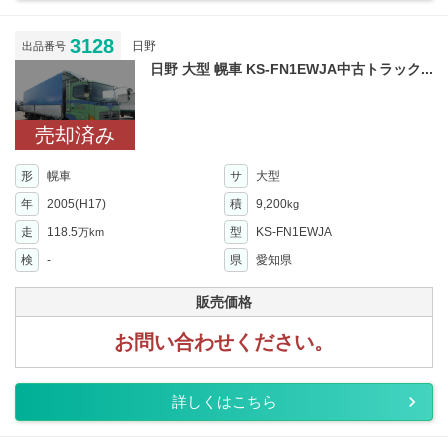
3128
日野
出品番号
日野 大型 幌車 KS-FN1EWJA中古トラック...
売却済み
形
幌車
サ
大型
年
2005(H17)
積
9,200
kg
走
118.5
型
KS-FN1EWJA
万km
検
-
県
愛知県
販売価格
お問い合わせください。
詳しくはこちら