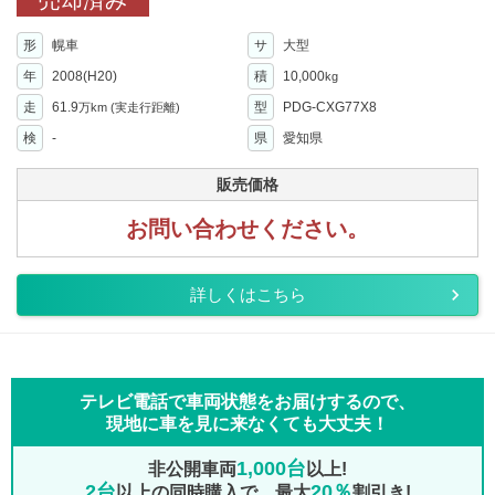
売却済み
形
幌車
サ
大型
年
2008(H20)
積
10,000
kg
走
61.9
型
PDG-CXG77X8
万km
(実走行距離)
検
-
県
愛知県
販売価格
お問い合わせください。
詳しくはこちら
テレビ電話で車両状態をお届けするので、
現地に車を見に来なくても大丈夫！
1,000台
非公開車両
以上!
2台
20％
以上の同時購入で、最大
割引き!