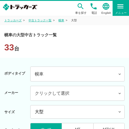
phone
language
menu
車を探す
電話
English
メニュー
トラッカーズ
中古トラック一覧
幌車
大型
幌車の大型中古トラック一覧
33
台
ボディタイプ
幌車
メーカー
クリックして選択
サイズ