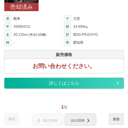
売却済み
形
幌車
サ
大型
年
2009(H21)
積
14,400
kg
走
20.1
型
BDG-FR1EXYG
万km
(実走行距離)
検
-
県
愛知県
販売価格
お問い合わせください。
詳しくはこちら
1
/2
最初
最後
chevron_left
chevron_right
前の20件
次の20件