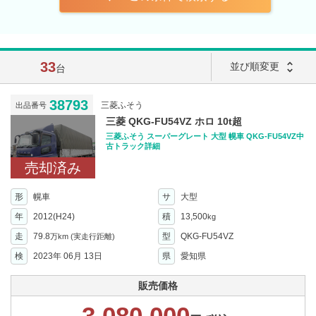
33
unfold_more
並び順変更
台
38793
三菱ふそう
出品番号
三菱 QKG-FU54VZ ホロ 10t超
三菱ふそう スーパーグレート 大型 幌車 QKG-FU54VZ中
古トラック詳細
売却済み
形
幌車
サ
大型
年
2012(H24)
積
13,500
kg
走
79.8
型
QKG-FU54VZ
万km
(実走行距離)
検
2023年 06月 13日
県
愛知県
販売価格
3,080,000