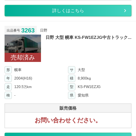
詳しくはこちら
3263
日野
出品番号
日野 大型 幌車 KS-FW1EZJG中古トラック...
売却済み
形
幌車
サ
大型
年
2004(H16)
積
8,900
kg
走
120.5
型
KS-FW1EZJG
万km
検
-
県
愛知県
販売価格
お問い合わせください。