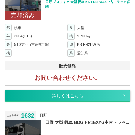
日野 プロフィア 大型 幌車 KS-FN2PWJA中古トラック詳
細
売却済み
形
幌車
サ
大型
年
2004(H16)
積
9,700
kg
走
54.8
型
KS-FN2PWJA
万km
(実走行距離)
検
-
県
愛知県
販売価格
お問い合わせください。
詳しくはこちら
1632
日野
出品番号
日野 大型 幌車 BDG-FR1EXYG中古トラッ...