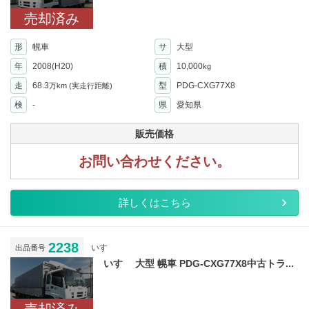
売却済み
形
幌車
サ
大型
年
2008(H20)
積
10,000
kg
走
68.3
型
PDG-CXG77X8
万km
(実走行距離)
検
-
県
愛知県
販売価格
お問い合わせください。
詳しくはこちら
2238
いすゞ
出品番号
いすゞ 大型 幌車 PDG-CXG77X8中古トラ...