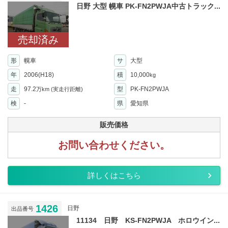
日野 大型 幌車 PK-FN2PWJA中古トラック...
売却済み
形
幌車
サ
大型
年
2006(H18)
積
10,000
kg
走
97.2
型
PK-FN2PWJA
万km
(実走行距離)
検
-
県
愛知県
販売価格
お問い合わせください。
詳しくはこちら
1426
日野
出品番号
11134 日野 KS-FN2PWJA ホロウイン...