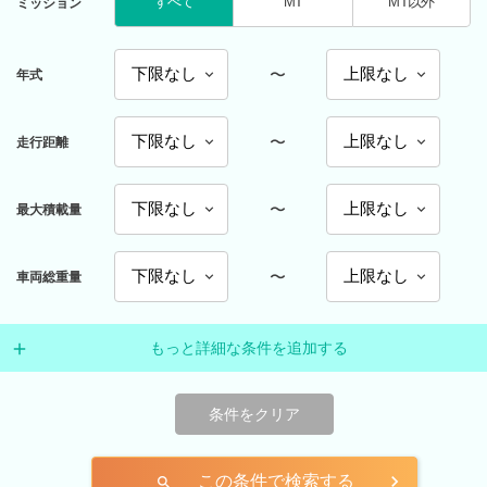
すべて
MT
MT以外
ミッション
〜
年式
〜
走行距離
〜
最大積載量
〜
車両総重量
もっと詳細な条件を追加する
条件をクリア
この条件で検索する
search