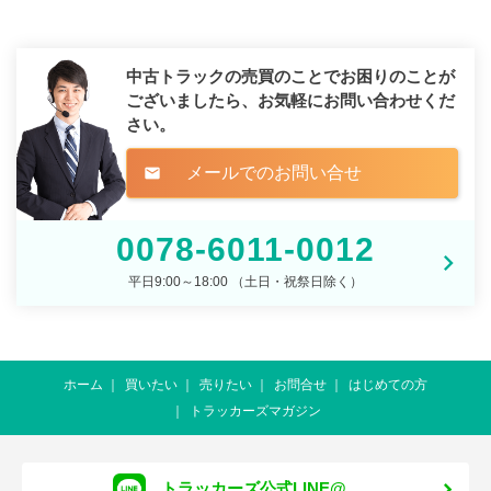
中古トラックの売買のことでお困りのことが
ございましたら、
お気軽にお問い合わせくだ
さい。
メールでのお問い合せ
mail
0078-6011-0012
平日9:00～18:00 （土日・祝祭日除く）
ホーム
買いたい
売りたい
お問合せ
はじめての方
トラッカーズマガジン
トラッカーズ公式LINE@