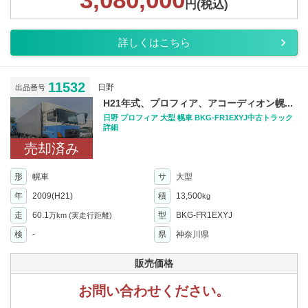
円(税込)
詳しくはこちら
11532
日野
出品番号
H21年式、プロフィア、アコーディオン幌...
日野 プロフィア 大型 幌車 BKG-FR1EXYJ中古トラック
詳細
売却済み
形
幌車
サ
大型
年
2009(H21)
積
13,500
kg
走
60.1
型
BKG-FR1EXYJ
万km
(実走行距離)
検
-
県
神奈川県
販売価格
お問い合わせください。