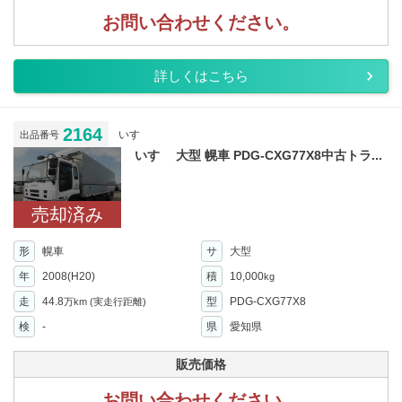
お問い合わせください。
詳しくはこちら
2164
いすゞ
出品番号
いすゞ 大型 幌車 PDG-CXG77X8中古トラ...
売却済み
形
幌車
サ
大型
年
2008(H20)
積
10,000
kg
走
44.8
型
PDG-CXG77X8
万km
(実走行距離)
検
-
県
愛知県
販売価格
お問い合わせください。