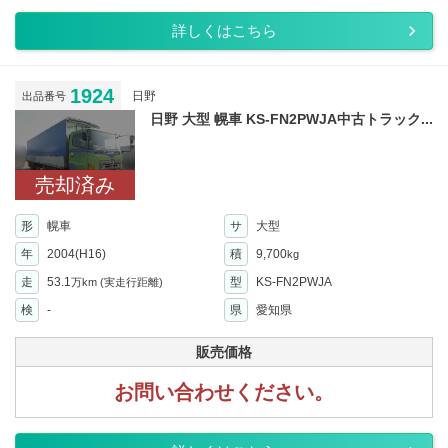
詳しくはこちら
1924
日野
出品番号
日野 大型 幌車 KS-FN2PWJA中古トラック...
売却済み
形
幌車
サ
大型
年
2004(H16)
積
9,700
kg
走
53.1
型
KS-FN2PWJA
万km
(実走行距離)
検
-
県
愛知県
販売価格
お問い合わせください。