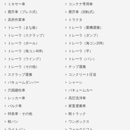
ミキサー車
コンテナ専用車
塵芥車（プレス式）
塵芥車（回転式）
高所作業車
トラクタ
トレーラ（まな板）
トレーラ（重機運搬）
トレーラ（スクラップ）
トレーラ（ダンプ）
トレーラ（ポール）
トレーラ（海コン20ft）
トレーラ（海コン40ft）
トレーラ（平）
トレーラ（ウイング）
トレーラ（バン）
トレーラ（その他）
チップ運搬
スクラップ運搬
コンクリート圧送
バキュームダンパー
シャーシ
穴掘建柱車
バキュームカー
レッカー車
高圧洗浄車
バルク車
家畜運搬車
特装車・その他
軽トラック
軽バン
ワンボックス
ライトバン
フォークリフト