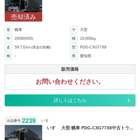
売却済み
形
幌車
サ
大型
年
2008(H20)
積
10,000
kg
走
59.7
型
PDG-CXG77X8
万km
(実走行距離)
検
-
県
愛知県
販売価格
お問い合わせください。
詳しくはこちら
2239
いすゞ
出品番号
いすゞ 大型 幌車 PDG-CXG77X8中古トラ...