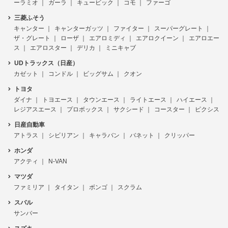
ーラミオ
ガーラ
キュービック
コモ
ファーゴ
三菱ふそう
キャンター
キャンターガッツ
ファイター
スーパーグレート
ザ・グレート
ローザ
エアロミディ
エアロクイーン
エアロエー
ス
エアロスター
デリカ
ミニキャブ
UDトラックス（日産）
カゼット
コンドル
ビッグサム
クオン
トヨタ
ダイナ
トヨエース
タウンエース
ライトエース
ハイエース
レジアスエース
プロボックス
サクシード
コースター
ピクシス
日産自動車
アトラス
シビリアン
キャラバン
バネット
クリッパー
ホンダ
アクティ
N-VAN
マツダ
ファミリア
タイタン
ボンゴ
スクラム
スバル
サンバー