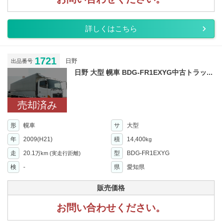
詳しくはこちら
1721
日野
出品番号
日野 大型 幌車 BDG-FR1EXYG中古トラッ...
売却済み
形
幌車
サ
大型
年
2009(H21)
積
14,400
kg
走
20.1
型
BDG-FR1EXYG
万km
(実走行距離)
検
-
県
愛知県
販売価格
お問い合わせください。