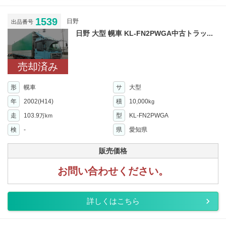
1539
日野
出品番号
日野 大型 幌車 KL-FN2PWGA中古トラッ...
売却済み
形
幌車
サ
大型
年
2002(H14)
積
10,000
kg
走
103.9
型
KL-FN2PWGA
万km
検
-
県
愛知県
販売価格
お問い合わせください。
詳しくはこちら