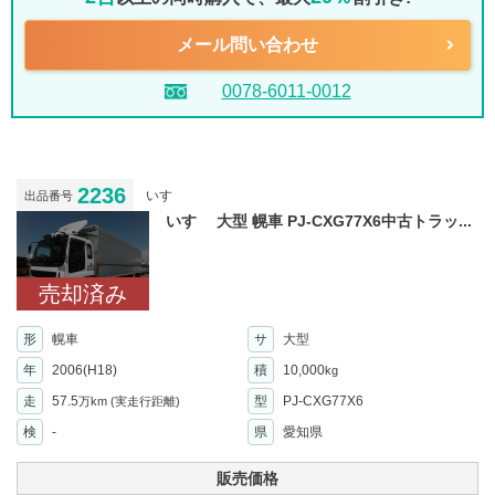
メール問い合わせ
0078-6011-0012
2236
いすゞ
出品番号
いすゞ 大型 幌車 PJ-CXG77X6中古トラッ...
売却済み
形
幌車
サ
大型
年
2006(H18)
積
10,000
kg
走
57.5
型
PJ-CXG77X6
万km
(実走行距離)
検
-
県
愛知県
販売価格