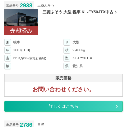
2938
三菱ふそう
出品番号
三菱ふそう 大型 幌車 KL-FY50JTX中古ト...
売却済み
形
幌車
サ
大型
年
2001(H13)
積
9,400
kg
走
66.3
型
KL-FY50JTX
万km
(実走行距離)
検
-
県
愛知県
販売価格
お問い合わせください。
詳しくはこちら
2786
日野
出品番号