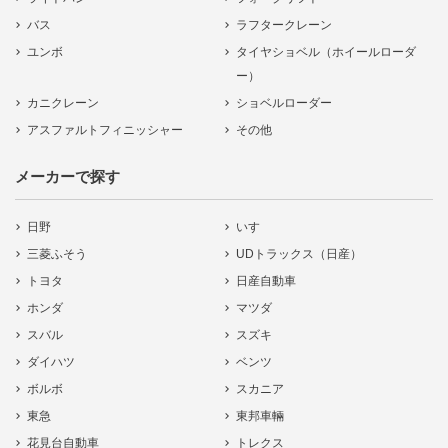
バス
ラフタークレーン
ユンボ
タイヤショベル（ホイールローダ
ー）
カニクレーン
ショベルローダー
アスファルトフィニッシャー
その他
メーカーで探す
日野
いすゞ
三菱ふそう
UDトラックス（日産）
トヨタ
日産自動車
ホンダ
マツダ
スバル
スズキ
ダイハツ
ベンツ
ボルボ
スカニア
東急
東邦車輛
花見台自動車
トレクス