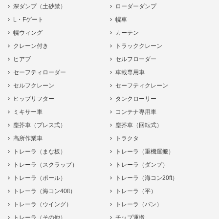
深ダンプ（土砂禁）
ローダーダンプ
L・Fゲート
幌車
幌ウィング
カーテン
クレーン付き
トラッククレーン
ヒアブ
セルフローダー
セーフティローダー
車載専用車
セルフクレーン
セーフティクレーン
ヒップリフター
タンクローリー
ミキサー車
コンテナ専用車
塵芥車（プレス式）
塵芥車（回転式）
高所作業車
トラクタ
トレーラ（まな板）
トレーラ（重機運搬）
トレーラ（スクラップ）
トレーラ（ダンプ）
トレーラ（ポール）
トレーラ（海コン20ft）
トレーラ（海コン40ft）
トレーラ（平）
トレーラ（ウイング）
トレーラ（バン）
トレーラ（その他）
チップ運搬