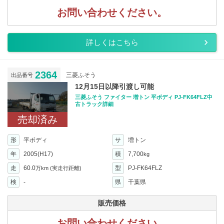
お問い合わせください。
詳しくはこちら
2364
三菱ふそう
出品番号
12月15日以降引渡し可能
三菱ふそう ファイター 増トン 平ボディ PJ-FK64FLZ中
古トラック詳細
売却済み
形
平ボディ
サ
増トン
年
2005(H17)
積
7,700
kg
走
60.0
型
PJ-FK64FLZ
万km
(実走行距離)
検
-
県
千葉県
販売価格
お問い合わせください。