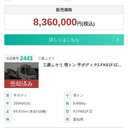
販売価格
8,360,000
円(税込)
詳しくはこちら
2443
三菱ふそう
出品番号
三菱ふそう 増トン 平ボディ PJ-FK61FJZ...
売却済み
形
平ボディ
サ
増トン
年
2004(H16)
積
8,400
kg
走
69.9
型
PJ-FK61FJZ
万km
(実走行距離)
検
-
県
愛知県