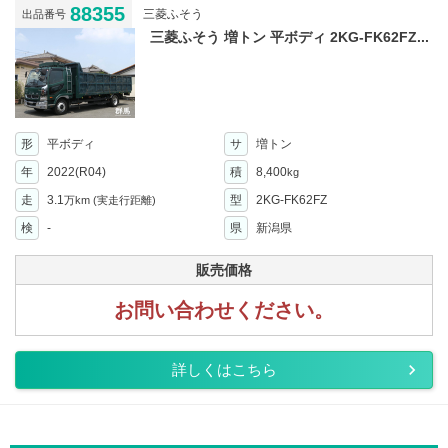
88355
三菱ふそう
出品番号
三菱ふそう 増トン 平ボディ 2KG-FK62FZ...
形
平ボディ
サ
増トン
年
2022(R04)
積
8,400
kg
走
3.1
型
2KG-FK62FZ
万km
(実走行距離)
検
-
県
新潟県
販売価格
お問い合わせください。
詳しくはこちら