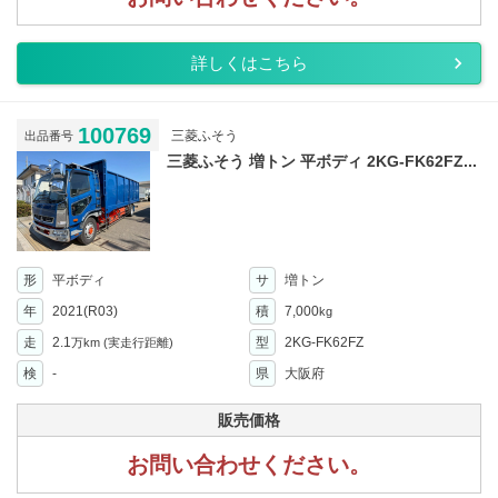
詳しくはこちら
100769
三菱ふそう
出品番号
三菱ふそう 増トン 平ボディ 2KG-FK62FZ...
形
平ボディ
サ
増トン
年
2021(R03)
積
7,000
kg
走
2.1
型
2KG-FK62FZ
万km
(実走行距離)
検
-
県
大阪府
販売価格
お問い合わせください。