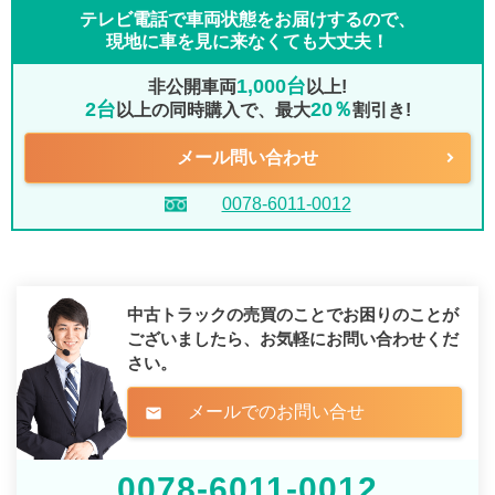
テレビ電話で車両状態をお届けするので、
現地に車を見に来なくても大丈夫！
1,000台
非公開車両
以上!
2台
20％
以上の同時購入で、最大
割引き!
メール問い合わせ
0078-6011-0012
中古トラックの売買のことでお困りのことが
ございましたら、
お気軽にお問い合わせくだ
さい。
メールでのお問い合せ
mail
0078-6011-0012