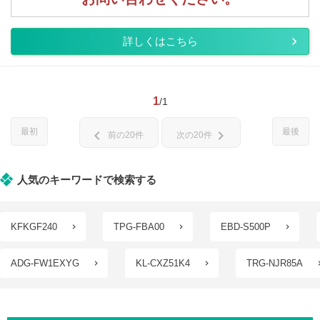
詳しくはこちら
1
/1
最初
最後
chevron_left
chevron_right
前の20件
次の20件
人気のキーワードで検索する
KFKGF240
TPG-FBA00
EBD-S500P
ADG-FW1EXYG
KL-CXZ51K4
TRG-NJR85A