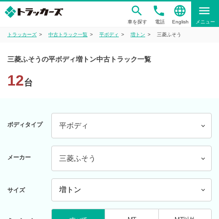
phone
language
menu
車を探す
電話
English
メニュー
トラッカーズ
中古トラック一覧
平ボディ
増トン
三菱ふそう
三菱ふそうの平ボディ増トン中古トラック一覧
12
台
ボディタイプ
平ボディ
メーカー
三菱ふそう
サイズ