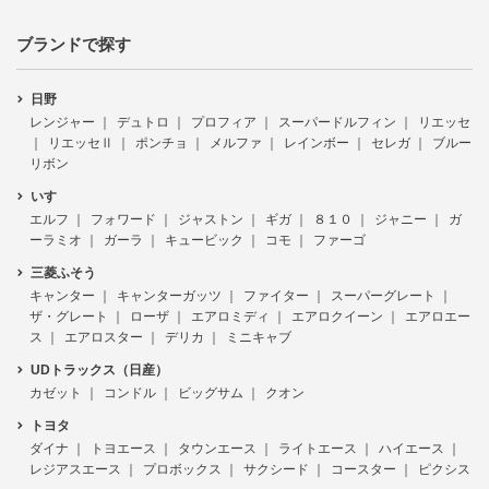
ブランドで探す
日野
レンジャー
デュトロ
プロフィア
スーパードルフィン
リエッセ
リエッセⅡ
ポンチョ
メルファ
レインボー
セレガ
ブルー
リボン
いすゞ
エルフ
フォワード
ジャストン
ギガ
８１０
ジャニー
ガ
ーラミオ
ガーラ
キュービック
コモ
ファーゴ
三菱ふそう
キャンター
キャンターガッツ
ファイター
スーパーグレート
ザ・グレート
ローザ
エアロミディ
エアロクイーン
エアロエー
ス
エアロスター
デリカ
ミニキャブ
UDトラックス（日産）
カゼット
コンドル
ビッグサム
クオン
トヨタ
ダイナ
トヨエース
タウンエース
ライトエース
ハイエース
レジアスエース
プロボックス
サクシード
コースター
ピクシス