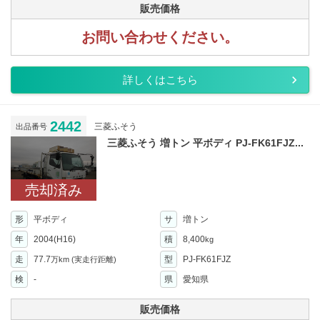
販売価格
お問い合わせください。
詳しくはこちら
2442
三菱ふそう
出品番号
三菱ふそう 増トン 平ボディ PJ-FK61FJZ...
売却済み
形
平ボディ
サ
増トン
年
2004(H16)
積
8,400
kg
走
77.7
型
PJ-FK61FJZ
万km
(実走行距離)
検
-
県
愛知県
販売価格