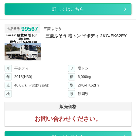
詳しくはこちら
99567
三菱ふそう
出品番号
三菱ふそう 増トン 平ボディ 2KG-FK62FY...
形
平ボディ
サ
増トン
年
2018(H30)
積
6,000
kg
走
40.0
型
2KG-FK62FY
万km
(実走行距離)
検
-
県
静岡県
販売価格
お問い合わせください。