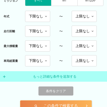
すべて
MT
MT以外
ミッション
〜
年式
〜
走行距離
〜
最大積載量
〜
車両総重量
もっと詳細な条件を追加する
条件をクリア
この条件で検索する
search