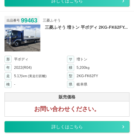
詳しくはこちら
99463
三菱ふそう
出品番号
三菱ふそう 増トン 平ボディ 2KG-FK62FY...
形
平ボディ
サ
増トン
年
2022(R04)
積
5,200
kg
走
5.1
型
2KG-FK62FY
万km
(実走行距離)
検
-
県
岐阜県
販売価格
お問い合わせください。
詳しくはこちら