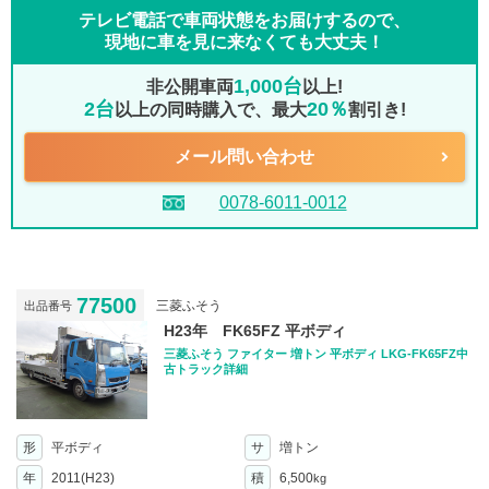
テレビ電話で車両状態をお届けするので、
現地に車を見に来なくても大丈夫！
1,000台
非公開車両
以上!
2台
20％
以上の同時購入で、最大
割引き!
メール問い合わせ
0078-6011-0012
77500
三菱ふそう
出品番号
H23年 FK65FZ 平ボディ
三菱ふそう ファイター 増トン 平ボディ LKG-FK65FZ中
古トラック詳細
形
平ボディ
サ
増トン
年
2011(H23)
積
6,500
kg