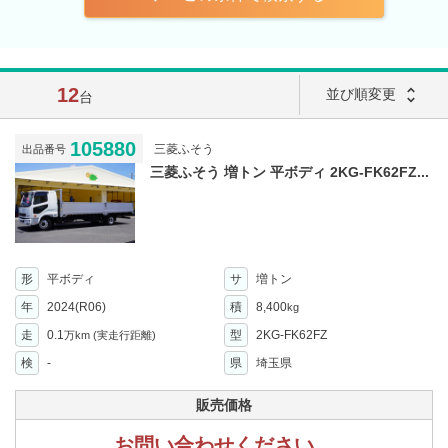
12
unfold_more
並び順変更
台
105880
三菱ふそう
出品番号
三菱ふそう 増トン 平ボディ 2KG-FK62FZ...
形
平ボディ
サ
増トン
年
2024(R06)
積
8,400
kg
走
0.1
型
2KG-FK62FZ
万km
(実走行距離)
検
-
県
埼玉県
販売価格
お問い合わせください。