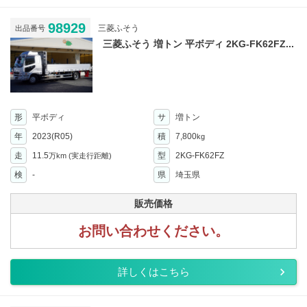
98929
三菱ふそう
出品番号
三菱ふそう 増トン 平ボディ 2KG-FK62FZ...
形
平ボディ
サ
増トン
年
2023(R05)
積
7,800
kg
走
11.5
型
2KG-FK62FZ
万km
(実走行距離)
検
-
県
埼玉県
販売価格
お問い合わせください。
詳しくはこちら