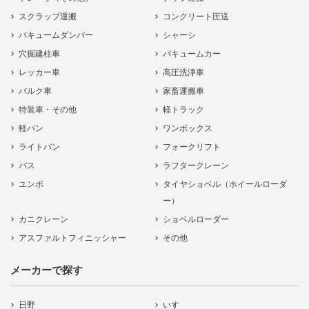
スクラップ運搬
コンクリート圧送
バキュームダンパー
シャーシ
穴掘建柱車
バキュームカー
レッカー車
高圧洗浄車
バルク車
家畜運搬車
特装車・その他
軽トラック
軽バン
ワンボックス
ライトバン
フォークリフト
バス
ラフタークレーン
ユンボ
タイヤショベル（ホイールローダ
ー）
カニクレーン
ショベルローダー
アスファルトフィニッシャー
その他
メーカーで探す
日野
いすゞ