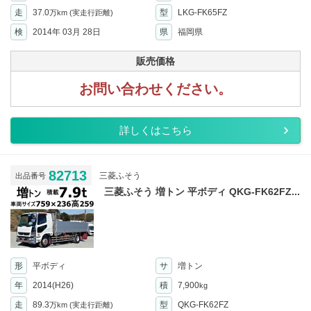
走
37.0
型
LKG-FK65FZ
万km
(実走行距離)
検
2014年 03月 28日
県
福岡県
販売価格
お問い合わせください。
詳しくはこちら
82713
三菱ふそう
出品番号
三菱ふそう 増トン 平ボディ QKG-FK62FZ...
形
平ボディ
サ
増トン
年
2014(H26)
積
7,900
kg
走
89.3
型
QKG-FK62FZ
万km
(実走行距離)