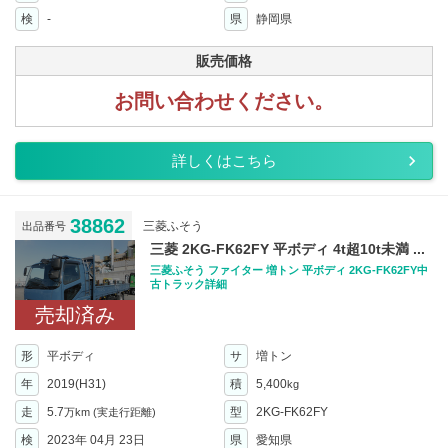
検
-
県
静岡県
販売価格
お問い合わせください。
詳しくはこちら
38862
三菱ふそう
出品番号
三菱 2KG-FK62FY 平ボディ 4t超10t未満 ...
三菱ふそう ファイター 増トン 平ボディ 2KG-FK62FY中
古トラック詳細
売却済み
形
平ボディ
サ
増トン
年
2019(H31)
積
5,400
kg
走
5.7
型
2KG-FK62FY
万km
(実走行距離)
検
2023年 04月 23日
県
愛知県