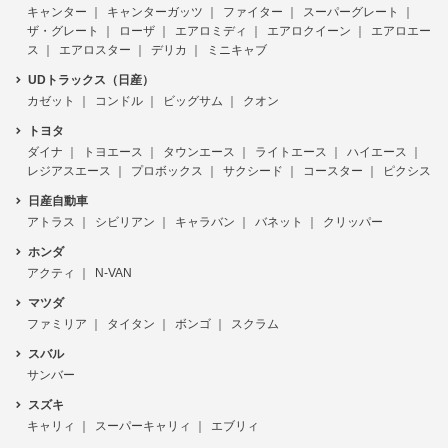
キャンター
キャンターガッツ
ファイター
スーパーグレート
ザ・グレート
ローザ
エアロミディ
エアロクイーン
エアロエー
ス
エアロスター
デリカ
ミニキャブ
UDトラックス（日産）
カゼット
コンドル
ビッグサム
クオン
トヨタ
ダイナ
トヨエース
タウンエース
ライトエース
ハイエース
レジアスエース
プロボックス
サクシード
コースター
ピクシス
日産自動車
アトラス
シビリアン
キャラバン
バネット
クリッパー
ホンダ
アクティ
N-VAN
マツダ
ファミリア
タイタン
ボンゴ
スクラム
スバル
サンバー
スズキ
キャリィ
スーパーキャリィ
エブリィ