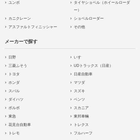
ユンボ
タイヤショベル（ホイールローダ
ー）
カニクレーン
ショベルローダー
アスファルトフィニッシャー
その他
メーカーで探す
日野
いすゞ
三菱ふそう
UDトラックス（日産）
トヨタ
日産自動車
ホンダ
マツダ
スバル
スズキ
ダイハツ
ベンツ
ボルボ
スカニア
東急
東邦車輛
花見台自動車
トレクス
トレモ
フルハーフ