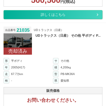
円(税込)
詳しくはこちら
21035
UDトラックス（日産）
出品番号
UDトラックス（日産） その他 平ボディ P...
売却済み
形
平ボディ
サ
その他
年
2005(H17)
積
4,200
kg
走
67.7
型
PB-MK36A
万km
検
-
県
愛知県
販売価格
お問い合わせください。