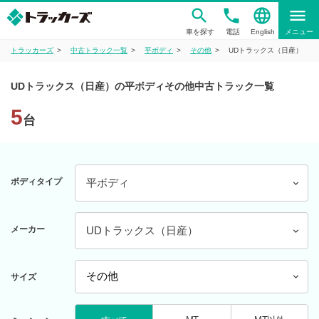
phone
language
menu
車を探す
電話
English
メニュー
トラッカーズ
中古トラック一覧
平ボディ
その他
UDトラックス（日産）
UDトラックス（日産）の平ボディその他中古トラック一覧
5
台
ボディタイプ
平ボディ
メーカー
UDトラックス（日産）
サイズ