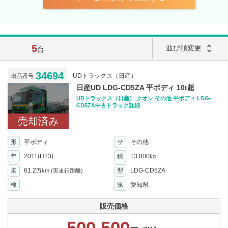
5
unfold_more
並び順変更
台
34694
UDトラックス（日産）
出品番号
日産UD LDG-CD5ZA 平ボディ 10t超
UDトラックス（日産） クオン その他 平ボディ LDG-
CD5ZA中古トラック詳細
売却済み
形
平ボディ
サ
その他
年
2011(H23)
積
13,800
kg
走
61.2
型
LDG-CD5ZA
万km
(実走行距離)
検
-
県
愛知県
販売価格
500,500