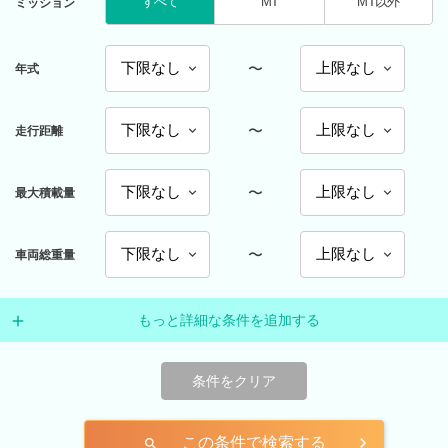
すべて
MT
MT以外
ミッション
〜
年式
〜
走行距離
〜
最大積載量
〜
車両総重量
もっと詳細な条件を追加する
条件をクリア
この条件で検索する
search