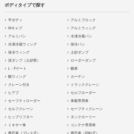
ボディタイプで探す
平ボディ
アルミブロック
Wキャブ
アルミウィング
アルミバン
冷凍冷蔵バン
冷凍冷蔵ウィング
保冷バン
保冷ウィング
土砂ダンプ
深ダンプ（土砂禁）
ローダーダンプ
L・Fゲート
幌車
幌ウィング
カーテン
クレーン付き
トラッククレーン
ヒアブ
セルフローダー
セーフティローダー
車載専用車
セルフクレーン
セーフティクレーン
ヒップリフター
タンクローリー
ミキサー車
コンテナ専用車
塵芥車（プレス式）
塵芥車（回転式）