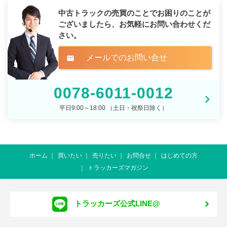
中古トラックの売買のことでお困りのことが
ございましたら、
お気軽にお問い合わせくだ
さい。
メールでのお問い合せ
mail
0078-6011-0012
平日9:00～18:00 （土日・祝祭日除く）
ホーム
買いたい
売りたい
お問合せ
はじめての方
トラッカーズマガジン
トラッカーズ公式LINE@