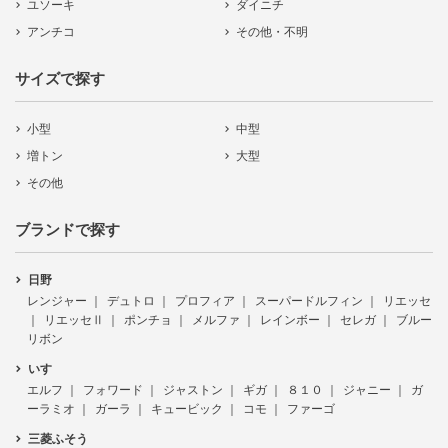
ユソーキ
ダイニチ
アンチコ
その他・不明
サイズで探す
小型
中型
増トン
大型
その他
ブランドで探す
日野
レンジャー
デュトロ
プロフィア
スーパードルフィン
リエッセ
リエッセⅡ
ポンチョ
メルファ
レインボー
セレガ
ブルー
リボン
いすゞ
エルフ
フォワード
ジャストン
ギガ
８１０
ジャニー
ガ
ーラミオ
ガーラ
キュービック
コモ
ファーゴ
三菱ふそう