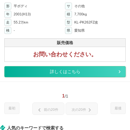
形
平ボディ
サ
その他
年
2001(H13)
積
7,700
kg
走
55.2
型
KL-PK262FZ改
万km
検
-
県
愛知県
販売価格
お問い合わせください。
詳しくはこちら
1
/1
最初
最後
chevron_left
chevron_right
前の20件
次の20件
人気のキーワードで検索する