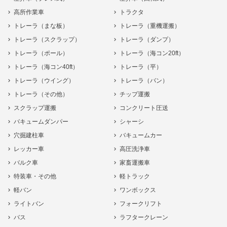
高所作業車
トラクタ
トレーラ（まな板）
トレーラ（重機運搬）
トレーラ（スクラップ）
トレーラ（ダンプ）
トレーラ（ポール）
トレーラ（海コン20ft）
トレーラ（海コン40ft）
トレーラ（平）
トレーラ（ウイング）
トレーラ（バン）
トレーラ（その他）
チップ運搬
スクラップ運搬
コンクリート圧送
バキュームダンパー
シャーシ
穴掘建柱車
バキュームカー
レッカー車
高圧洗浄車
バルク車
家畜運搬車
特装車・その他
軽トラック
軽バン
ワンボックス
ライトバン
フォークリフト
バス
ラフタークレーン