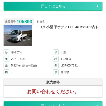
詳しくはこちら
105893
トヨタ
出品番号
トヨタ 小型 平ボディ LDF-KDY281中古ト...
形
平ボディ
サ
小型
年
2021(R03)
積
1,350
kg
走
5.8
型
LDF-KDY281
万km
(実走行距離)
検
-
県
群馬県
販売価格
お問い合わせください。
詳しくはこちら