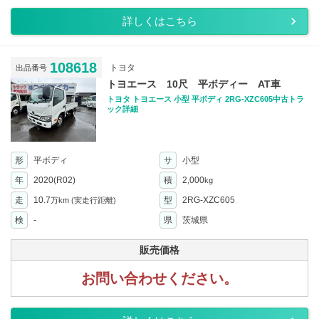
詳しくはこちら
108618
トヨタ
出品番号
トヨエース 10尺 平ボディー AT車
トヨタ トヨエース 小型 平ボディ 2RG-XZC605中古トラ
ック詳細
形
平ボディ
サ
小型
年
2020(R02)
積
2,000
kg
走
10.7
型
2RG-XZC605
万km
(実走行距離)
検
-
県
茨城県
販売価格
お問い合わせください。