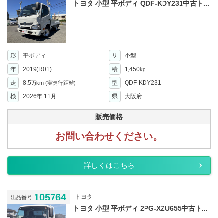
トヨタ 小型 平ボディ QDF-KDY231中古ト...
形
平ボディ
サ
小型
年
2019(R01)
積
1,450
kg
走
8.5
型
QDF-KDY231
万km
(実走行距離)
検
2026年 11月
県
大阪府
販売価格
お問い合わせください。
詳しくはこちら
105764
トヨタ
出品番号
トヨタ 小型 平ボディ 2PG-XZU655中古ト...