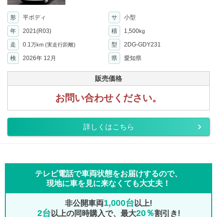
形
平ボディ
サ
小型
年
2021(R03)
積
1,500
kg
走
0.1
型
2DG-GDY231
万km
(実走行距離)
検
2026年 12月
県
愛知県
販売価格
お問い合わせください。
詳しくはこちら
テレビ電話で車両状態をお届けするので、
現地に車を見に来なくても大丈夫！
1,000台
非公開車両
以上!
2台
20％
以上の同時購入で、最大
割引き!