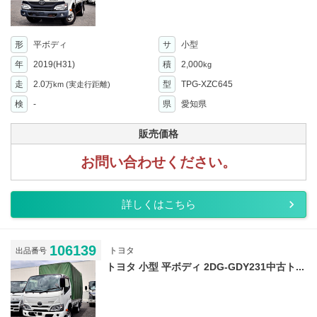
形
平ボディ
サ
小型
年
2019(H31)
積
2,000
kg
走
2.0
型
TPG-XZC645
万km
(実走行距離)
検
-
県
愛知県
販売価格
お問い合わせください。
詳しくはこちら
106139
トヨタ
出品番号
トヨタ 小型 平ボディ 2DG-GDY231中古ト...