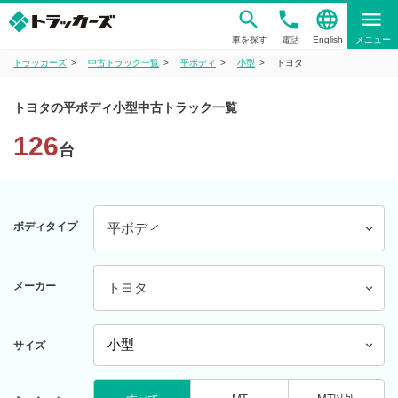
phone
language
menu
車を探す
電話
English
メニュー
トラッカーズ
中古トラック一覧
平ボディ
小型
トヨタ
トヨタの平ボディ小型中古トラック一覧
126
台
ボディタイプ
平ボディ
メーカー
トヨタ
サイズ