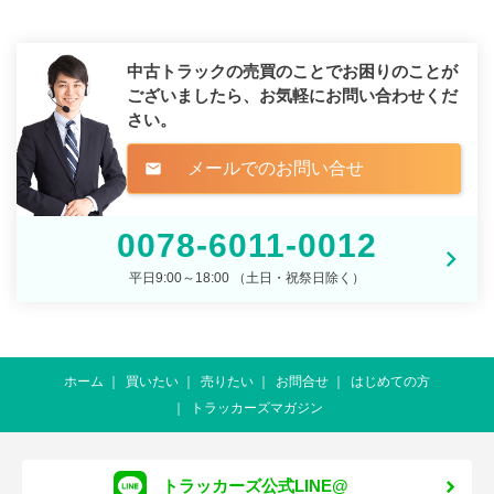
中古トラックの売買のことでお困りのことが
ございましたら、
お気軽にお問い合わせくだ
さい。
メールでのお問い合せ
mail
0078-6011-0012
平日9:00～18:00 （土日・祝祭日除く）
ホーム
買いたい
売りたい
お問合せ
はじめての方
トラッカーズマガジン
トラッカーズ公式LINE@