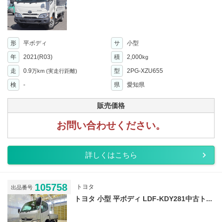
形
平ボディ
サ
小型
年
2021(R03)
積
2,000
kg
走
0.9
型
2PG-XZU655
万km
(実走行距離)
検
-
県
愛知県
販売価格
お問い合わせください。
詳しくはこちら
105758
トヨタ
出品番号
トヨタ 小型 平ボディ LDF-KDY281中古ト...