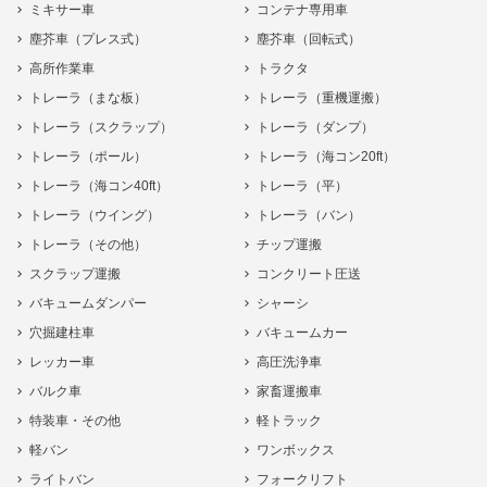
ミキサー車
コンテナ専用車
塵芥車（プレス式）
塵芥車（回転式）
高所作業車
トラクタ
トレーラ（まな板）
トレーラ（重機運搬）
トレーラ（スクラップ）
トレーラ（ダンプ）
トレーラ（ポール）
トレーラ（海コン20ft）
トレーラ（海コン40ft）
トレーラ（平）
トレーラ（ウイング）
トレーラ（バン）
トレーラ（その他）
チップ運搬
スクラップ運搬
コンクリート圧送
バキュームダンパー
シャーシ
穴掘建柱車
バキュームカー
レッカー車
高圧洗浄車
バルク車
家畜運搬車
特装車・その他
軽トラック
軽バン
ワンボックス
ライトバン
フォークリフト