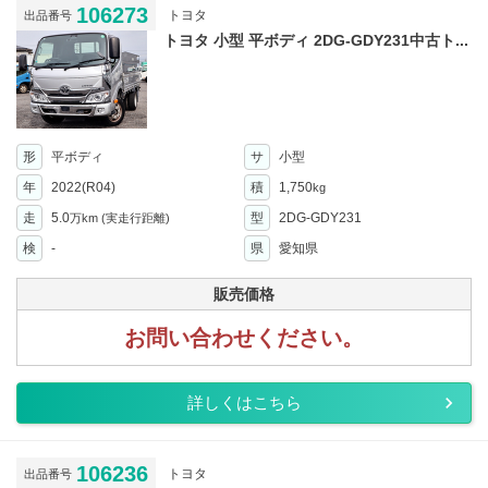
106273
トヨタ
出品番号
トヨタ 小型 平ボディ 2DG-GDY231中古ト...
形
平ボディ
サ
小型
年
2022(R04)
積
1,750
kg
走
5.0
型
2DG-GDY231
万km
(実走行距離)
検
-
県
愛知県
販売価格
お問い合わせください。
詳しくはこちら
106236
トヨタ
出品番号