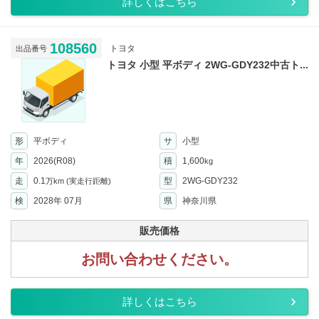
詳しくはこちら
108560
トヨタ
出品番号
トヨタ 小型 平ボディ 2WG-GDY232中古ト...
形
平ボディ
サ
小型
年
2026(R08)
積
1,600
kg
走
0.1
型
2WG-GDY232
万km
(実走行距離)
検
2028年 07月
県
神奈川県
販売価格
お問い合わせください。
詳しくはこちら