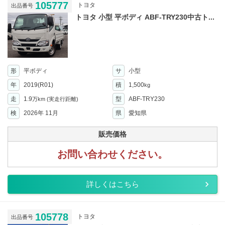
105777
トヨタ
出品番号
トヨタ 小型 平ボディ ABF-TRY230中古ト...
形
平ボディ
サ
小型
年
2019(R01)
積
1,500
kg
走
1.9
型
ABF-TRY230
万km
(実走行距離)
検
2026年 11月
県
愛知県
販売価格
お問い合わせください。
詳しくはこちら
105778
トヨタ
出品番号