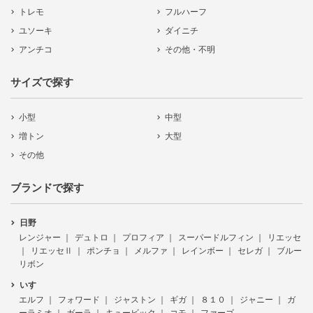
トレモ
フルハーフ
ユソーキ
ダイニチ
アンチコ
その他・不明
サイズで探す
小型
中型
増トン
大型
その他
ブランドで探す
日野
レンジャー
デュトロ
プロフィア
スーパードルフィン
リエッセ
リエッセⅡ
ポンチョ
メルファ
レインボー
セレガ
ブルー
リボン
いすゞ
エルフ
フォワード
ジャストン
ギガ
８１０
ジャニー
ガ
ーラミオ
ガーラ
キュービック
コモ
ファーゴ