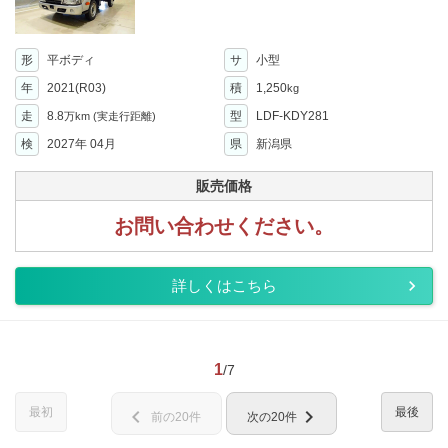
形
平ボディ
サ
小型
年
2021(R03)
積
1,250
kg
走
8.8
型
LDF-KDY281
万km
(実走行距離)
検
2027年 04月
県
新潟県
販売価格
お問い合わせください。
詳しくはこちら
1
/7
最初
最後
chevron_left
chevron_right
前の20件
次の20件