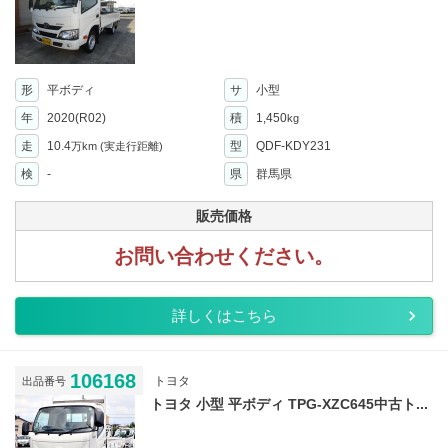
形
平ボディ
サ
小型
年
2020(R02)
積
1,450
kg
走
10.4
型
QDF-KDY231
万km
(実走行距離)
検
-
県
群馬県
販売価格
お問い合わせください。
詳しくはこちら
106168
トヨタ
出品番号
トヨタ 小型 平ボディ TPG-XZC645中古ト...