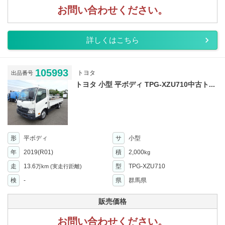
お問い合わせください。
詳しくはこちら
105993
トヨタ
出品番号
トヨタ 小型 平ボディ TPG-XZU710中古ト...
形
平ボディ
サ
小型
年
2019(R01)
積
2,000
kg
走
13.6
型
TPG-XZU710
万km
(実走行距離)
検
-
県
群馬県
販売価格
お問い合わせください。