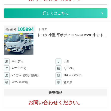
詳しくはこちら
105994
トヨタ
出品番号
トヨタ 小型 平ボディ 2PG-GDY281中古ト...
形
平ボディ
サ
小型
年
2025(R07)
積
1,400
kg
走
2.1
型
2PG-GDY281
万km
(実走行距離)
検
2027年 03月
県
愛知県
販売価格
お問い合わせください。