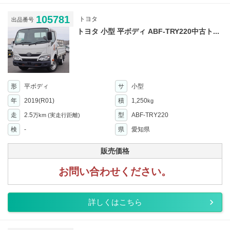
105781
トヨタ
出品番号
トヨタ 小型 平ボディ ABF-TRY220中古ト...
形
平ボディ
サ
小型
年
2019(R01)
積
1,250
kg
走
2.5
型
ABF-TRY220
万km
(実走行距離)
検
-
県
愛知県
販売価格
お問い合わせください。
詳しくはこちら