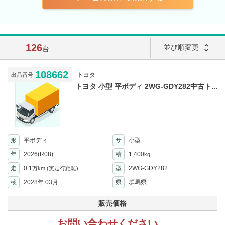
126
unfold_more
並び順変更
台
108662
トヨタ
出品番号
トヨタ 小型 平ボディ 2WG-GDY282中古ト...
形
平ボディ
サ
小型
年
2026(R08)
積
1,400
kg
走
0.1
型
2WG-GDY282
万km
(実走行距離)
検
2028年 03月
県
群馬県
販売価格
お問い合わせください。