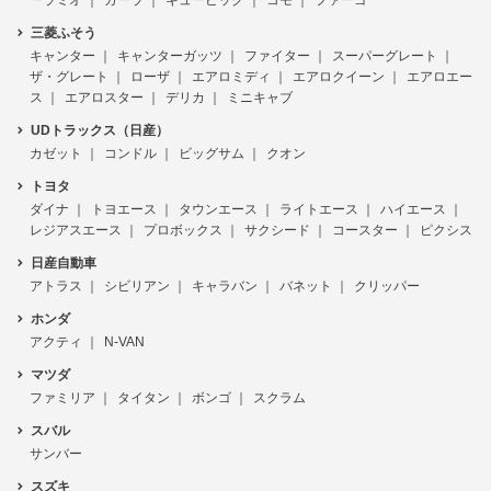
三菱ふそう
キャンター
キャンターガッツ
ファイター
スーパーグレート
ザ・グレート
ローザ
エアロミディ
エアロクイーン
エアロエー
ス
エアロスター
デリカ
ミニキャブ
UDトラックス（日産）
カゼット
コンドル
ビッグサム
クオン
トヨタ
ダイナ
トヨエース
タウンエース
ライトエース
ハイエース
レジアスエース
プロボックス
サクシード
コースター
ピクシス
日産自動車
アトラス
シビリアン
キャラバン
バネット
クリッパー
ホンダ
アクティ
N-VAN
マツダ
ファミリア
タイタン
ボンゴ
スクラム
スバル
サンバー
スズキ