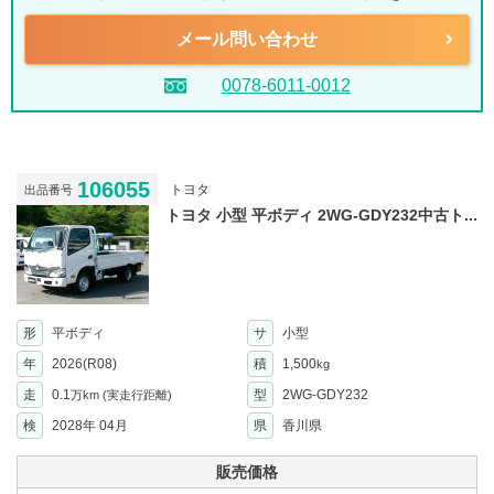
メール問い合わせ
0078-6011-0012
106055
トヨタ
出品番号
トヨタ 小型 平ボディ 2WG-GDY232中古ト...
形
平ボディ
サ
小型
年
2026(R08)
積
1,500
kg
走
0.1
型
2WG-GDY232
万km
(実走行距離)
検
2028年 04月
県
香川県
販売価格