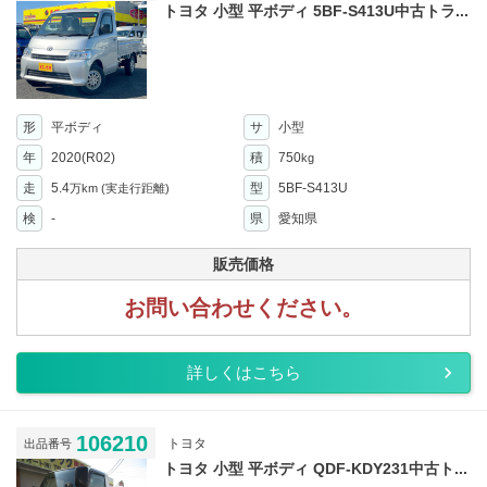
トヨタ 小型 平ボディ 5BF-S413U中古トラ...
形
平ボディ
サ
小型
年
2020(R02)
積
750
kg
走
5.4
型
5BF-S413U
万km
(実走行距離)
検
-
県
愛知県
販売価格
お問い合わせください。
詳しくはこちら
106210
トヨタ
出品番号
トヨタ 小型 平ボディ QDF-KDY231中古ト...