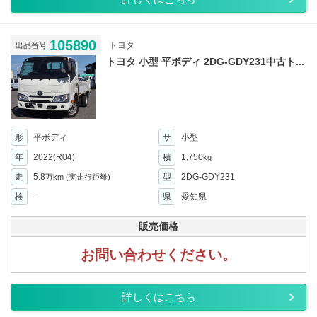
105890
トヨタ
出品番号
トヨタ 小型 平ボディ 2DG-GDY231中古ト...
形
平ボディ
サ
小型
年
2022(R04)
積
1,750
kg
走
5.8
型
2DG-GDY231
万km
(実走行距離)
検
-
県
愛知県
販売価格
お問い合わせください。
詳しくはこちら