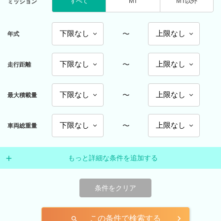
すべて
MT
MT以外
ミッション
〜
年式
〜
走行距離
〜
最大積載量
〜
車両総重量
もっと詳細な条件を追加する
条件をクリア
この条件で検索する
search