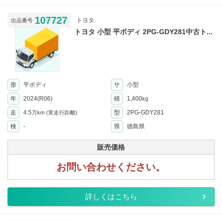
107727
トヨタ
出品番号
トヨタ 小型 平ボディ 2PG-GDY281中古ト...
形
平ボディ
サ
小型
年
2024(R06)
積
1,400
kg
走
4.5
型
2PG-GDY281
万km
(実走行距離)
検
-
県
徳島県
販売価格
お問い合わせください。
詳しくはこちら