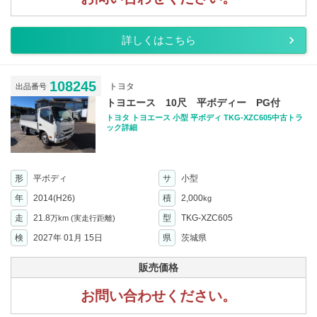
詳しくはこちら
108245
トヨタ
出品番号
トヨエース 10尺 平ボディー PG付
トヨタ トヨエース 小型 平ボディ TKG-XZC605中古トラ
ック詳細
形
平ボディ
サ
小型
年
2014(H26)
積
2,000
kg
走
21.8
型
TKG-XZC605
万km
(実走行距離)
検
2027年 01月 15日
県
茨城県
販売価格
お問い合わせください。