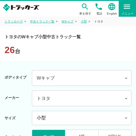
phone
language
menu
車を探す
電話
English
メニュー
トラッカーズ
中古トラック一覧
Wキャブ
小型
トヨタ
トヨタのWキャブ小型中古トラック一覧
26
台
ボディタイプ
Wキャブ
メーカー
トヨタ
サイズ