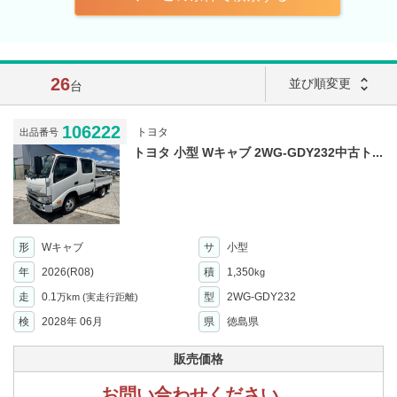
26
unfold_more
並び順変更
台
106222
トヨタ
出品番号
トヨタ 小型 Wキャブ 2WG-GDY232中古ト...
形
Wキャブ
サ
小型
年
2026(R08)
積
1,350
kg
走
0.1
型
2WG-GDY232
万km
(実走行距離)
検
2028年 06月
県
徳島県
販売価格
お問い合わせください。