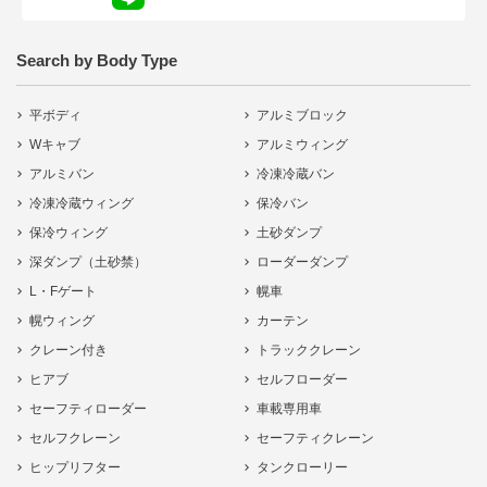
Search by Body Type
平ボディ
アルミブロック
Wキャブ
アルミウィング
アルミバン
冷凍冷蔵バン
冷凍冷蔵ウィング
保冷バン
保冷ウィング
土砂ダンプ
深ダンプ（土砂禁）
ローダーダンプ
L・Fゲート
幌車
幌ウィング
カーテン
クレーン付き
トラッククレーン
ヒアブ
セルフローダー
セーフティローダー
車載専用車
セルフクレーン
セーフティクレーン
ヒップリフター
タンクローリー