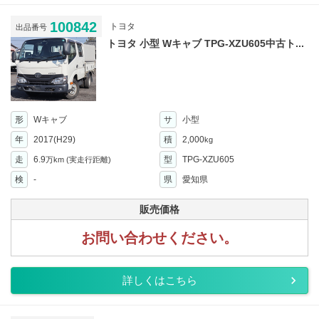
100842
トヨタ
出品番号
トヨタ 小型 Wキャブ TPG-XZU605中古ト...
形
Wキャブ
サ
小型
年
2017(H29)
積
2,000
kg
走
6.9
型
TPG-XZU605
万km
(実走行距離)
検
-
県
愛知県
販売価格
お問い合わせください。
詳しくはこちら