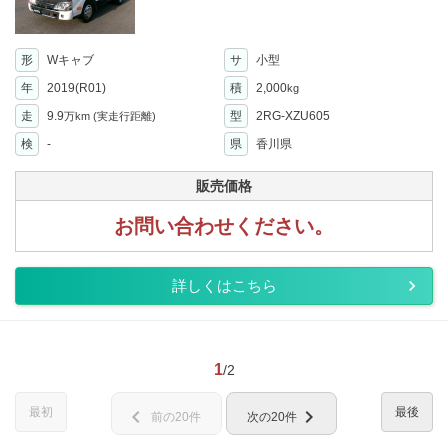
形
Wキャブ
サ
小型
年
2019(R01)
積
2,000
kg
走
9.9
型
2RG-XZU605
万km
(実走行距離)
検
-
県
香川県
販売価格
お問い合わせください。
詳しくはこちら
1
/2
最初
最後
chevron_left
chevron_right
前の20件
次の20件