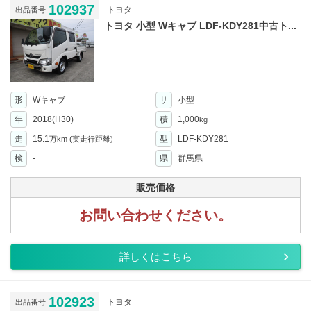
102937
トヨタ
出品番号
トヨタ 小型 Wキャブ LDF-KDY281中古ト...
形
Wキャブ
サ
小型
年
2018(H30)
積
1,000
kg
走
15.1
型
LDF-KDY281
万km
(実走行距離)
検
-
県
群馬県
販売価格
お問い合わせください。
詳しくはこちら
102923
トヨタ
出品番号