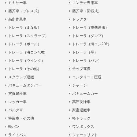
ミキサー車
コンテナ専用車
塵芥車（プレス式）
塵芥車（回転式）
高所作業車
トラクタ
トレーラ（まな板）
トレーラ（重機運搬）
トレーラ（スクラップ）
トレーラ（ダンプ）
トレーラ（ポール）
トレーラ（海コン20ft）
トレーラ（海コン40ft）
トレーラ（平）
トレーラ（ウイング）
トレーラ（バン）
トレーラ（その他）
チップ運搬
スクラップ運搬
コンクリート圧送
バキュームダンパー
シャーシ
穴掘建柱車
バキュームカー
レッカー車
高圧洗浄車
バルク車
家畜運搬車
特装車・その他
軽トラック
軽バン
ワンボックス
ライトバン
フォークリフト