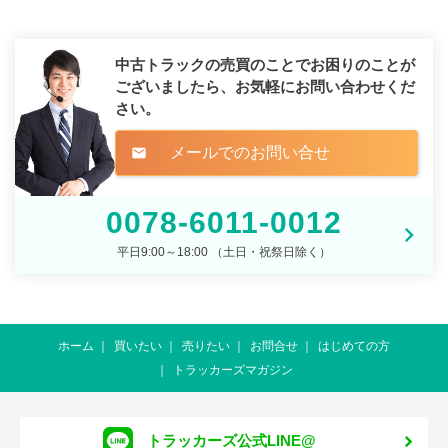
中古トラックの売買のことでお困りのことが
ございましたら、
お気軽にお問い合わせくだ
さい。
メールでのお問い合せ
mail
0078-6011-0012
平日9:00～18:00 （土日・祝祭日除く）
ホーム
買いたい
売りたい
お問合せ
はじめての方
トラッカーズマガジン
トラッカーズ公式LINE@