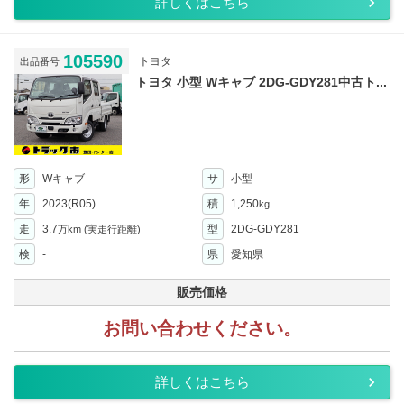
詳しくはこちら
105590
トヨタ
出品番号
トヨタ 小型 Wキャブ 2DG-GDY281中古ト...
形
Wキャブ
サ
小型
年
2023(R05)
積
1,250
kg
走
3.7
型
2DG-GDY281
万km
(実走行距離)
検
-
県
愛知県
販売価格
お問い合わせください。
詳しくはこちら