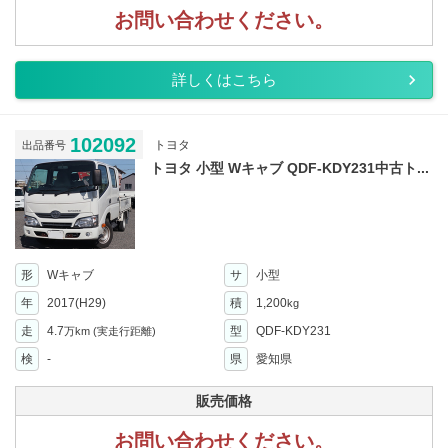
お問い合わせください。
詳しくはこちら
102092
トヨタ
出品番号
トヨタ 小型 Wキャブ QDF-KDY231中古ト...
形
Wキャブ
サ
小型
年
2017(H29)
積
1,200
kg
走
4.7
型
QDF-KDY231
万km
(実走行距離)
検
-
県
愛知県
販売価格
お問い合わせください。