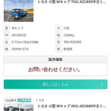
トヨタ 小型 Wキャブ TKG-XZU655中古ト...
形
Wキャブ
サ
小型
年
2013(H25)
積
2,000
kg
走
9.7
型
TKG-XZU655
万km
(実走行距離)
検
2026年 07月
県
群馬県
販売価格
お問い合わせください。
詳しくはこちら
98222
トヨタ
出品番号
トヨタ 小型 Wキャブ 2KG-XZU685中古ト...