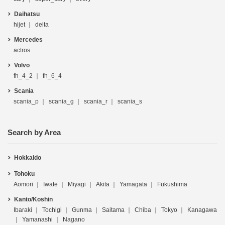
Daihatsu
hijet
delta
Mercedes
actros
Volvo
fh_4_2
fh_6_4
Scania
scania_p
scania_g
scania_r
scania_s
Search by Area
Hokkaido
Tohoku
Aomori
Iwate
Miyagi
Akita
Yamagata
Fukushima
Kanto/Koshin
Ibaraki
Tochigi
Gunma
Saitama
Chiba
Tokyo
Kanagawa
Yamanashi
Nagano