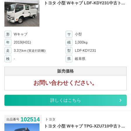
トヨタ 小型 Wキャブ LDF-KDY231中古ト...
形
Wキャブ
サ
小型
年
2019(H31)
積
1,000
kg
走
3.3
型
LDF-KDY231
万km
(実走行距離)
検
-
県
岐阜県
販売価格
お問い合わせください。
詳しくはこちら
102514
トヨタ
出品番号
トヨタ 小型 Wキャブ TPG-XZU710中古ト...