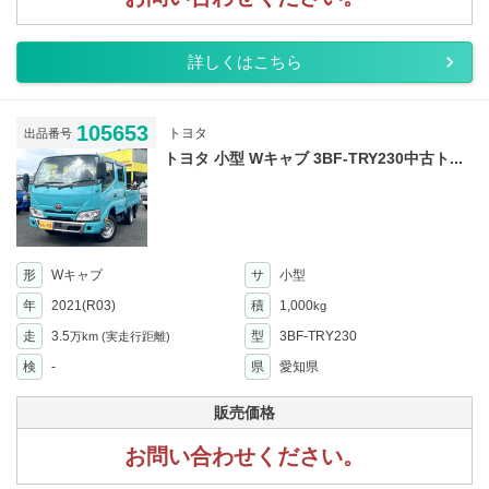
詳しくはこちら
105653
トヨタ
出品番号
トヨタ 小型 Wキャブ 3BF-TRY230中古ト...
形
Wキャブ
サ
小型
年
2021(R03)
積
1,000
kg
走
3.5
型
3BF-TRY230
万km
(実走行距離)
検
-
県
愛知県
販売価格
お問い合わせください。