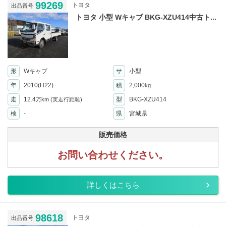
99269
トヨタ
出品番号
トヨタ 小型 Wキャブ BKG-XZU414中古ト...
形
Wキャブ
サ
小型
年
2010(H22)
積
2,000
kg
走
12.4
型
BKG-XZU414
万km
(実走行距離)
検
-
県
宮城県
販売価格
お問い合わせください。
詳しくはこちら
98618
トヨタ
出品番号