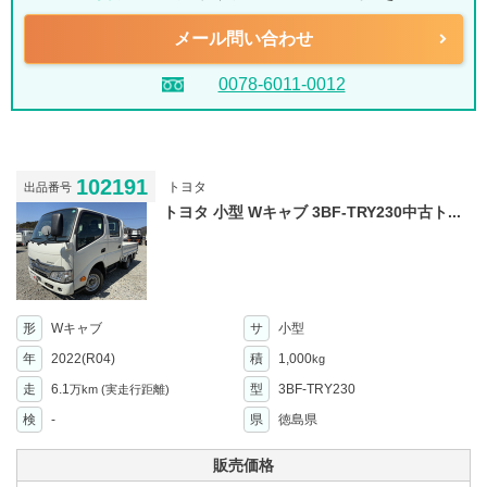
メール問い合わせ
0078-6011-0012
102191
トヨタ
出品番号
トヨタ 小型 Wキャブ 3BF-TRY230中古ト...
形
Wキャブ
サ
小型
年
2022(R04)
積
1,000
kg
走
6.1
型
3BF-TRY230
万km
(実走行距離)
検
-
県
徳島県
販売価格