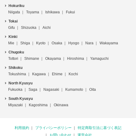
Hokuriku
Niigata
Toyama
Ishikawa
Fukui
Tokai
Gifu
Shizuoka
Aichi
Kinki
Mie
Shiga
Kyoto
Osaka
Hyogo
Nara
Wakayama
Chugoku
Tottori
Shimane
Okayama
Hiroshima
Yamaguchi
Shikoku
Tokushima
Kagawa
Ehime
Kochi
North Kyusyu
Fukuoka
Saga
Nagasaki
Kumamoto
Oita
South Kyusyu
Miyazaki
Kagoshima
Okinawa
利用規約
プライバシーポリシー
特定商取引法に基づく表記
お問い合わせ
運営会社