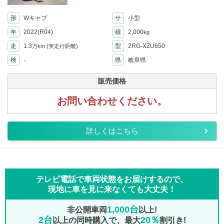
形
Wキャブ
サ
小型
年
2022(R04)
積
2,000
kg
走
1.3
型
2RG-XZU650
万km
(実走行距離)
検
-
県
岐阜県
販売価格
お問い合わせください。
詳しくはこちら
テレビ電話で車両状態をお届けするので、
現地に車を見に来なくても大丈夫！
1,000台
非公開車両
以上!
2台
20％
以上の同時購入で、最大
割引き!