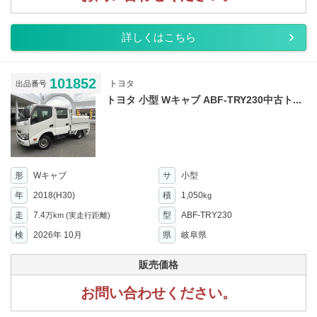
詳しくはこちら
101852
トヨタ
出品番号
トヨタ 小型 Wキャブ ABF-TRY230中古ト...
形
Wキャブ
サ
小型
年
2018(H30)
積
1,050
kg
走
7.4
型
ABF-TRY230
万km
(実走行距離)
検
2026年 10月
県
岐阜県
販売価格
お問い合わせください。