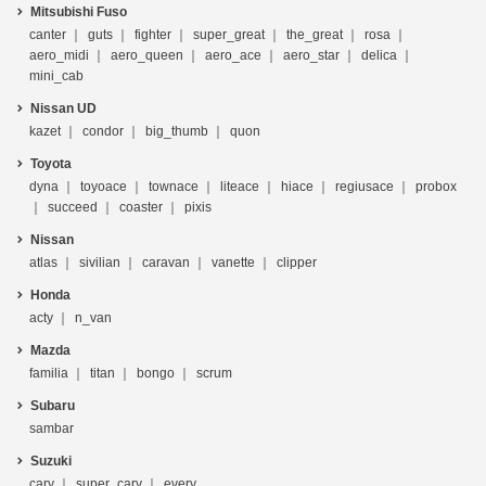
Mitsubishi Fuso
canter
guts
fighter
super_great
the_great
rosa
aero_midi
aero_queen
aero_ace
aero_star
delica
mini_cab
Nissan UD
kazet
condor
big_thumb
quon
Toyota
dyna
toyoace
townace
liteace
hiace
regiusace
probox
succeed
coaster
pixis
Nissan
atlas
sivilian
caravan
vanette
clipper
Honda
acty
n_van
Mazda
familia
titan
bongo
scrum
Subaru
sambar
Suzuki
cary
super_cary
every