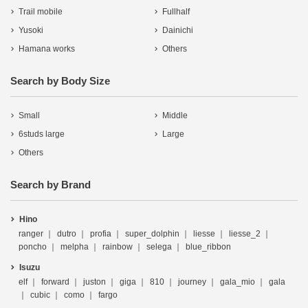
Trail mobile
Fullhalf
Yusoki
Dainichi
Hamana works
Others
Search by Body Size
Small
Middle
6studs large
Large
Others
Search by Brand
Hino
ranger
dutro
profia
super_dolphin
liesse
liesse_2
poncho
melpha
rainbow
selega
blue_ribbon
Isuzu
elf
forward
juston
giga
810
journey
gala_mio
gala
cubic
como
fargo