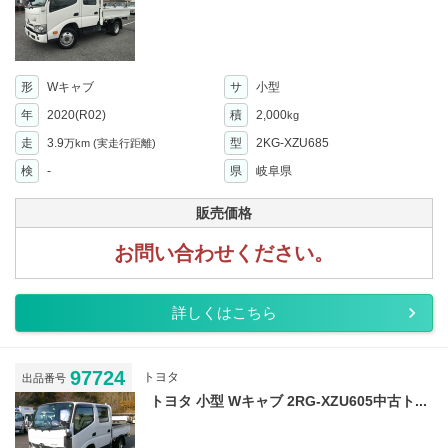
形
Wキャブ
サ
小型
年
2020(R02)
積
2,000
kg
走
3.9
型
2KG-XZU685
万km
(実走行距離)
検
-
県
岐阜県
販売価格
お問い合わせください。
詳しくはこちら
97724
トヨタ
出品番号
トヨタ 小型 Wキャブ 2RG-XZU605中古ト...