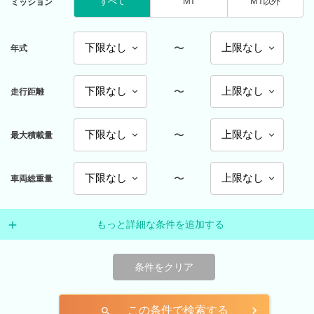
すべて
MT
MT以外
ミッション
〜
年式
〜
走行距離
〜
最大積載量
〜
車両総重量
もっと詳細な条件を追加する
条件をクリア
この条件で検索する
search