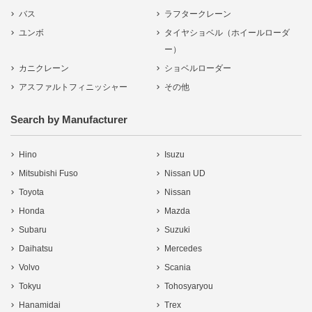
バス
ラフタークレーン
ユンボ
タイヤショベル（ホイールローダ
ー）
カニクレーン
ショベルローダー
アスファルトフィニッシャー
その他
Search by Manufacturer
Hino
Isuzu
Mitsubishi Fuso
Nissan UD
Toyota
Nissan
Honda
Mazda
Subaru
Suzuki
Daihatsu
Mercedes
Volvo
Scania
Tokyu
Tohosyaryou
Hanamidai
Trex