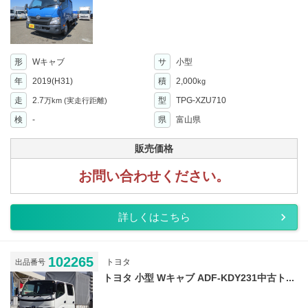
形
Wキャブ
サ
小型
年
2019(H31)
積
2,000
kg
走
2.7
型
TPG-XZU710
万km
(実走行距離)
検
-
県
富山県
販売価格
お問い合わせください。
詳しくはこちら
102265
トヨタ
出品番号
トヨタ 小型 Wキャブ ADF-KDY231中古ト...