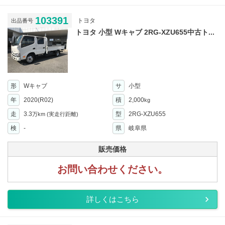
103391
トヨタ
出品番号
トヨタ 小型 Wキャブ 2RG-XZU655中古ト...
形
Wキャブ
サ
小型
年
2020(R02)
積
2,000
kg
走
3.3
型
2RG-XZU655
万km
(実走行距離)
検
-
県
岐阜県
販売価格
お問い合わせください。
詳しくはこちら