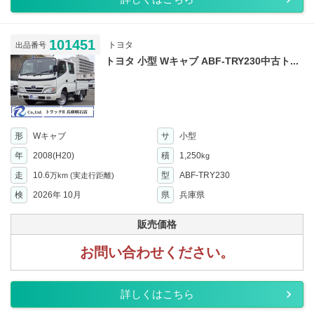
101451
トヨタ
出品番号
トヨタ 小型 Wキャブ ABF-TRY230中古ト...
形
Wキャブ
サ
小型
年
2008(H20)
積
1,250
kg
走
10.6
型
ABF-TRY230
万km
(実走行距離)
検
2026年 10月
県
兵庫県
販売価格
お問い合わせください。
詳しくはこちら