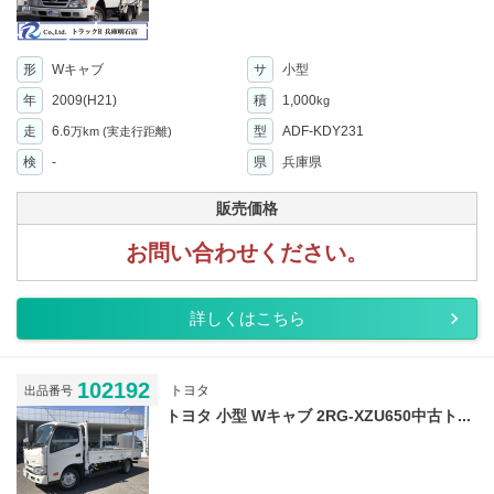
形
Wキャブ
サ
小型
年
2009(H21)
積
1,000
kg
走
6.6
型
ADF-KDY231
万km
(実走行距離)
検
-
県
兵庫県
販売価格
お問い合わせください。
詳しくはこちら
102192
トヨタ
出品番号
トヨタ 小型 Wキャブ 2RG-XZU650中古ト...