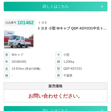
詳しくはこちら
101462
トヨタ
出品番号
トヨタ 小型 Wキャブ QDF-KDY231中古ト...
形
Wキャブ
サ
小型
年
2018(H30)
積
1,200
kg
走
14.9
型
QDF-KDY231
万km
(実走行距離)
検
-
県
千葉県
販売価格
お問い合わせください。
詳しくはこちら