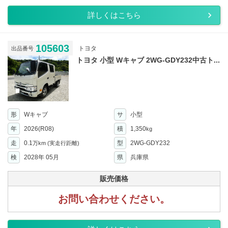
詳しくはこちら
105603
トヨタ
出品番号
トヨタ 小型 Wキャブ 2WG-GDY232中古ト...
形
Wキャブ
サ
小型
年
2026(R08)
積
1,350
kg
走
0.1
型
2WG-GDY232
万km
(実走行距離)
検
2028年 05月
県
兵庫県
販売価格
お問い合わせください。