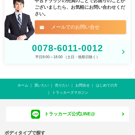
中古トラックの売買のことでお困りのことが
ございましたら、
お気軽にお問い合わせくだ
さい。
メールでのお問い合せ
mail
0078-6011-0012
平日9:00～18:00 （土日・祝祭日除く）
ホーム
買いたい
売りたい
お問合せ
はじめての方
トラッカーズマガジン
トラッカーズ公式LINE@
ボディタイプで探す