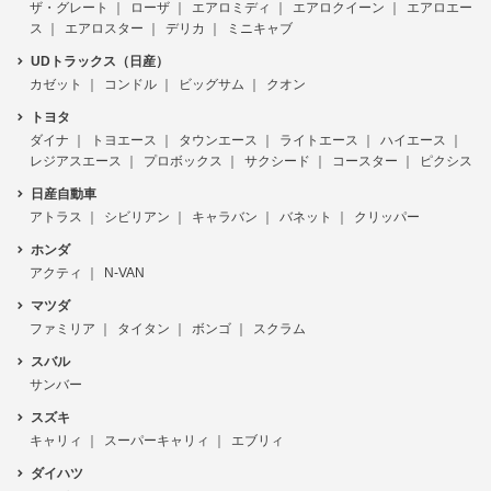
ザ・グレート
ローザ
エアロミディ
エアロクイーン
エアロエー
ス
エアロスター
デリカ
ミニキャブ
UDトラックス（日産）
カゼット
コンドル
ビッグサム
クオン
トヨタ
ダイナ
トヨエース
タウンエース
ライトエース
ハイエース
レジアスエース
プロボックス
サクシード
コースター
ピクシス
日産自動車
アトラス
シビリアン
キャラバン
バネット
クリッパー
ホンダ
アクティ
N-VAN
マツダ
ファミリア
タイタン
ボンゴ
スクラム
スバル
サンバー
スズキ
キャリィ
スーパーキャリィ
エブリィ
ダイハツ