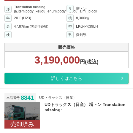
Translation missing:
サ
増トン
形
ja.item.body_keijou_enum.body_keijou_almi_block
年
2011(H23)
積
8,300
kg
走
47.8
型
LKG-PK39LH
万km
(実走行距離)
検
-
県
愛知県
販売価格
3,190,000
円(税込)
詳しくはこちら
8841
UDトラックス（日産）
出品番号
UDトラックス（日産） 増トン Translation
missing:...
売却済み