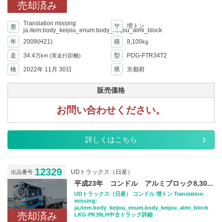
売却済み
Translation missing:
サ
増トン
形
ja.item.body_keijou_enum.body_keijou_almi_block
年
2009(H21)
積
8,100
kg
走
34.4
型
PDG-FTR34T2
万km
(実走行距離)
検
2022年 11月 30日
県
京都府
販売価格
お問い合わせください。
詳しくはこちら
12329
UDトラックス（日産）
出品番号
平成23年 コンドル アルミブロック8,30...
UDトラックス（日産） コンドル 増トン Translation
missing:
ja.item.body_keijou_enum.body_keijou_almi_block
売却済み
LKG-PK39LH中古トラック詳細