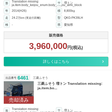
Translation missing:
サ
増トン
形
ja.item.body_keijou_enum.body_keijou_almi_block
年
2014(H26)
積
8,800
kg
走
24.2
型
QKG-PK39LH
万km
(実走行距離)
検
-
県
愛知県
販売価格
3,960,000
円(税込)
詳しくはこちら
6461
三菱ふそう
出品番号
三菱ふそう 増トン Translation missing:
ja.item.bo...
売却済み
Translation missing:
サ
増トン
形