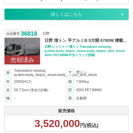
詳しくはこちら
36818
日野
出品番号
日野 増トン 平アルミB 5方開 6700W 積載...
日野 レンジャー 増トン Translation missing:
ja.item.body_keijou_enum.body_keijou_almi_block
ADG-FE7JMWA中古トラック詳細
売却済み
Translation missing:
サ
増トン
形
ja.item.body_keijou_enum.body_keijou_almi_block
年
2005(H17)
積
7,800
kg
走
56.7
型
ADG-FE7JMWA
万km
(実走行距離)
検
-
県
京都府
販売価格
3,520,000
円(税込)