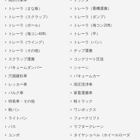
高所作業車
トラクタ
トレーラ（まな板）
トレーラ（重機運搬）
トレーラ（スクラップ）
トレーラ（ダンプ）
トレーラ（ポール）
トレーラ（海コン20ft）
トレーラ（海コン40ft）
トレーラ（平）
トレーラ（ウイング）
トレーラ（バン）
トレーラ（その他）
チップ運搬
スクラップ運搬
コンクリート圧送
バキュームダンパー
シャーシ
穴掘建柱車
バキュームカー
レッカー車
高圧洗浄車
バルク車
家畜運搬車
特装車・その他
軽トラック
軽バン
ワンボックス
ライトバン
フォークリフト
バス
ラフタークレーン
ユンボ
タイヤショベル（ホイールローダ