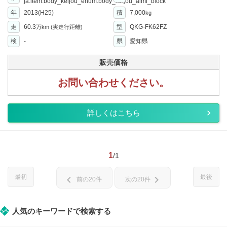
ja.item.body_keijou_enum.body_keijou_almi_block
年
2013(H25)
積
7,000
kg
走
60.3
型
QKG-FK62FZ
万km
(実走行距離)
検
-
県
愛知県
販売価格
お問い合わせください。
詳しくはこちら
1
/1
最初
最後
chevron_left
chevron_right
前の20件
次の20件
人気のキーワードで検索する