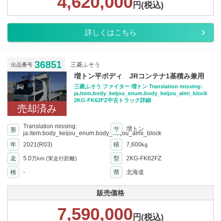
4,620,000
円(税込)
詳しくはこちら
36851
三菱ふそう
出品番号
増トン平ボディ JRコンテナ1基積み兼用
三菱ふそう ファイター 増トン Translation missing:
ja.item.body_keijou_enum.body_keijou_almi_block
2KG-FK62FZ中古トラック詳細
売却済み
Translation missing:
サ
増トン
形
ja.item.body_keijou_enum.body_keijou_almi_block
年
2021(R03)
積
7,600
kg
走
5.0
型
2KG-FK62FZ
万km
(実走行距離)
検
-
県
北海道
販売価格
7,590,000
円(税込)