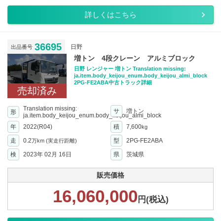
詳しくはこちら
36695
日野
出品番号
増トン 4段クレーン アルミブロック
日野 レンジャー 増トン Translation missing:
ja.item.body_keijou_enum.body_keijou_almi_block
2PG-FE2ABA中古トラック詳細
売却済み
Translation missing:
サ
増トン
形
ja.item.body_keijou_enum.body_keijou_almi_block
年
2022(R04)
積
7,600
kg
走
0.2
型
2PG-FE2ABA
万km
(実走行距離)
検
2023年 02月 16日
県
茨城県
販売価格
16,060,000
円(税込)