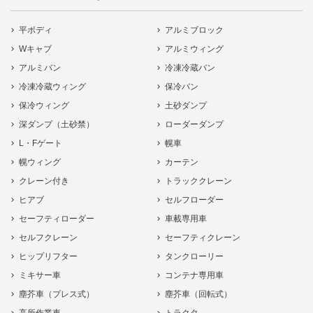
平ボディ
アルミブロック
Wキャブ
アルミウィング
アルミバン
冷凍冷蔵バン
冷凍冷蔵ウィング
保冷バン
保冷ウィング
土砂ダンプ
深ダンプ（土砂禁）
ローダーダンプ
L・Fゲート
幌車
幌ウィング
カーテン
クレーン付き
トラッククレーン
ヒアブ
セルフローダー
セーフティローダー
車載専用車
セルフクレーン
セーフティクレーン
ヒップリフター
タンクローリー
ミキサー車
コンテナ専用車
塵芥車（プレス式）
塵芥車（回転式）