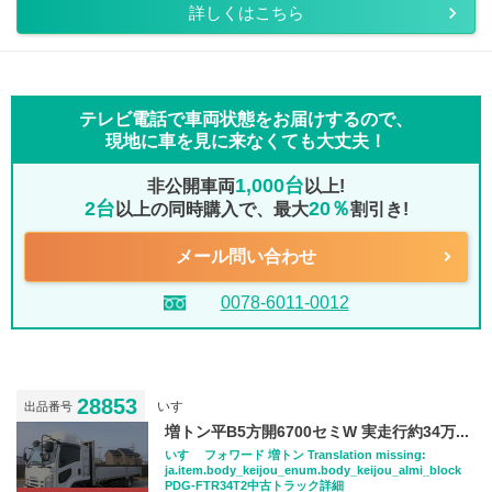
詳しくはこちら
テレビ電話で車両状態をお届けするので、
現地に車を見に来なくても大丈夫！
1,000台
非公開車両
以上!
2台
20％
以上の同時購入で、最大
割引き!
メール問い合わせ
0078-6011-0012
28853
いすゞ
出品番号
増トン平B5方開6700セミW 実走行約34万...
いすゞ フォワード 増トン Translation missing:
ja.item.body_keijou_enum.body_keijou_almi_block
PDG-FTR34T2中古トラック詳細