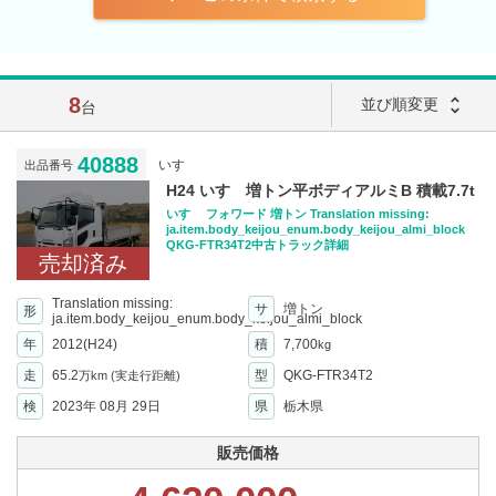
8
unfold_more
並び順変更
台
40888
いすゞ
出品番号
H24 いすゞ増トン平ボディアルミB 積載7.7t
いすゞ フォワード 増トン Translation missing:
ja.item.body_keijou_enum.body_keijou_almi_block
QKG-FTR34T2中古トラック詳細
売却済み
Translation missing:
サ
増トン
形
ja.item.body_keijou_enum.body_keijou_almi_block
年
2012(H24)
積
7,700
kg
走
65.2
型
QKG-FTR34T2
万km
(実走行距離)
検
2023年 08月 29日
県
栃木県
販売価格