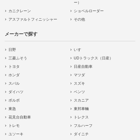
ー）
カニクレーン
ショベルローダー
アスファルトフィニッシャー
その他
メーカーで探す
日野
いすゞ
三菱ふそう
UDトラックス（日産）
トヨタ
日産自動車
ホンダ
マツダ
スバル
スズキ
ダイハツ
ベンツ
ボルボ
スカニア
東急
東邦車輛
花見台自動車
トレクス
トレモ
フルハーフ
ユソーキ
ダイニチ