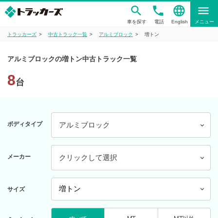
phone
language
menu
車を探す
電話
English
メニュー
トラッカーズ
中古トラック一覧
アルミブロック
増トン
アルミブロックの増トン中古トラック一覧
8
台
ボディタイプ
アルミブロック
メーカー
クリックして選択
サイズ