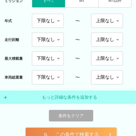
すべて
MT
MT以外
ミッション
〜
年式
〜
走行距離
〜
最大積載量
〜
車両総重量
もっと詳細な条件を追加する
条件をクリア
この条件で検索する
search