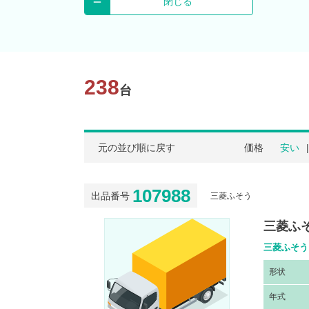
閉じる
238
台
元の並び順に戻す
価格
安い
107988
出品番号
三菱ふそう
三菱ふそ
三菱ふそう 
形
状
年
式