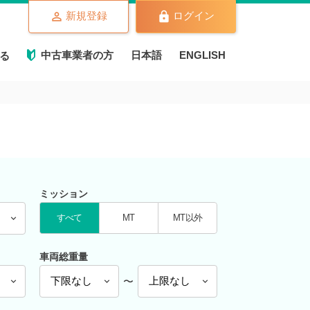
新規登録
ログイン
中古車業者の方
日本語
ENGLISH
る
ミッション
すべて
MT
MT以外
車両総重量
〜