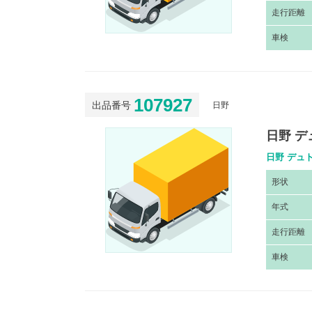
走
行距離
車
検
107927
出品番号
日野
日野 デ
日野 デュト
形
状
年
式
走
行距離
車
検