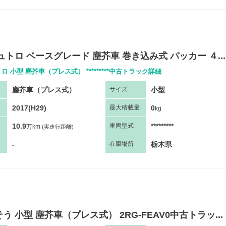
ュトロ ベースグレード 塵芥車 巻き込み式 パッカー ４...
ロ 小型 塵芥車（プレス式） *********中古トラック詳細
塵芥車（プレス式）
小型
サ
イズ
2017(H29)
0
最大
積
載量
kg
10.9
*********
車両
型
式
万km
(実走行距離)
-
栃木県
在庫場所
う 小型 塵芥車（プレス式） 2RG-FEAV0中古トラッ...