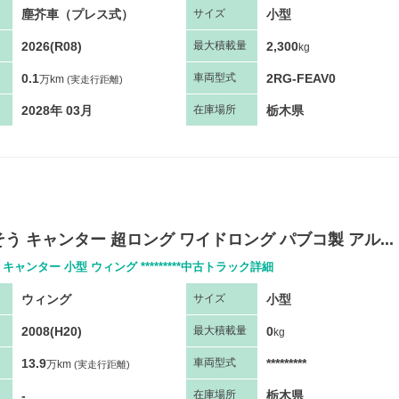
塵芥車（プレス式）
小型
サ
イズ
2026(R08)
2,300
最大
積
載量
kg
0.1
2RG-FEAV0
車両
型
式
万km
(実走行距離)
2028年 03月
栃木県
在庫場所
う キャンター 超ロング ワイドロング パブコ製 アル...
キャンター 小型 ウィング *********中古トラック詳細
ウィング
小型
サ
イズ
2008(H20)
0
最大
積
載量
kg
13.9
*********
車両
型
式
万km
(実走行距離)
-
栃木県
在庫場所