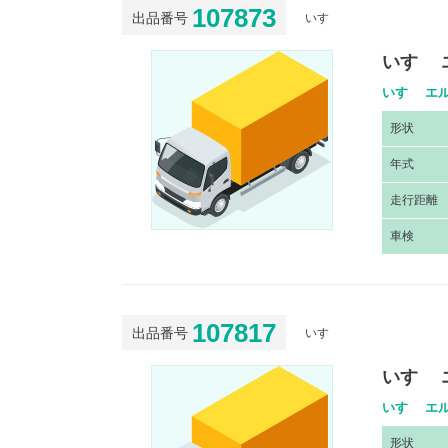
107873
出品番号
いすゞ
いすゞ 
いすゞ エル
形
状
年
式
走
行距離
車
検
107817
出品番号
いすゞ
いすゞ 
いすゞ エル
形
状