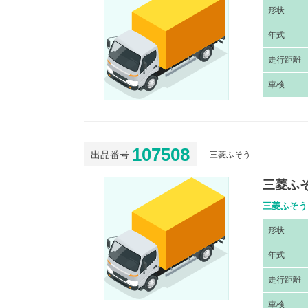
形
状
年
式
走
行距離
車
検
107508
出品番号
三菱ふそう
三菱ふそ
三菱ふそう 
形
状
年
式
走
行距離
車
検