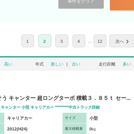
条件をクリア
chevron_right
1
2
3
4
12
次へ
高い
年式
新しい
古い
走行距離
多い
う キャンター 超ロングターボ 積載３．８５ｔ セー...
キャンター 小型 キャリアカー *********中古トラック詳細
キャリアカー
小型
サ
イズ
2012(H24)
0
最大
積
載量
kg