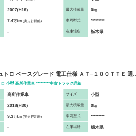
2007(H19)
0
最大
積
載量
kg
7.4
*********
車両
型
式
万km
(実走行距離)
-
栃木県
在庫場所
ュトロ ベースグレード 電工仕様 ＡＴ−１００ＴＴＥ 通..
ロ 小型 高所作業車 *********中古トラック詳細
高所作業車
小型
サ
イズ
2018(H30)
0
最大
積
載量
kg
9.3
*********
車両
型
式
万km
(実走行距離)
-
栃木県
在庫場所