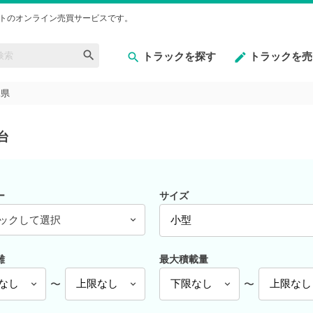
トのオンライン売買サービスです。
トラックを探す
トラックを売
木県
台
ー
サイズ
ックして選択
離
最大積載量
〜
〜