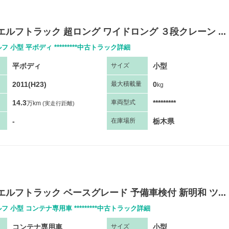
エルフトラック 超ロング ワイドロング ３段クレーン ...
フ 小型 平ボディ *********中古トラック詳細
平ボディ
小型
サ
イズ
2011(H23)
0
最大
積
載量
kg
14.3
*********
車両
型
式
万km
(実走行距離)
-
栃木県
在庫場所
エルフトラック ベースグレード 予備車検付 新明和 ツ...
フ 小型 コンテナ専用車 *********中古トラック詳細
コンテナ専用車
小型
サ
イズ