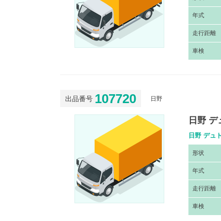
年
式
走
行距離
車
検
107720
出品番号
日野
日野 デ
日野 デュト
形
状
年
式
走
行距離
車
検