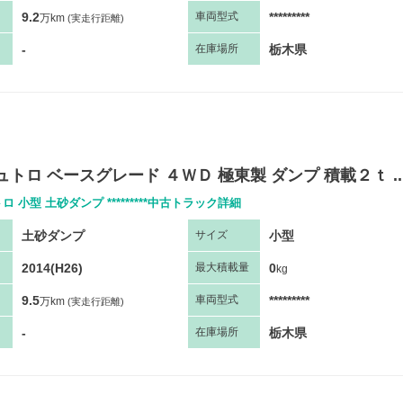
9.2
*********
車両
型
式
万km
(実走行距離)
-
栃木県
在庫場所
ュトロ ベースグレード ４ＷＤ 極東製 ダンプ 積載２ｔ ..
ロ 小型 土砂ダンプ *********中古トラック詳細
土砂ダンプ
小型
サ
イズ
2014(H26)
0
最大
積
載量
kg
9.5
*********
車両
型
式
万km
(実走行距離)
-
栃木県
在庫場所