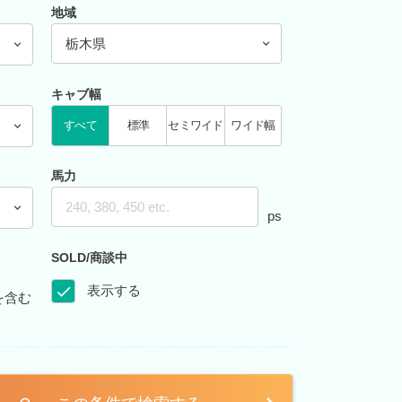
地域
栃木県
キャブ幅
すべて
標準
セミワイド
ワイド幅
馬力
ps
SOLD/商談中
表示する
を含む