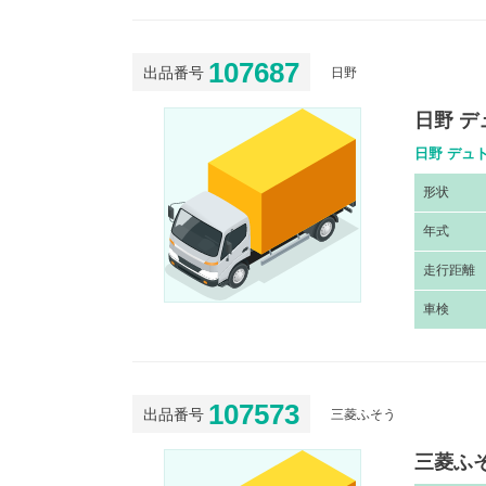
107687
出品番号
日野
日野 デ
日野 デュト
形
状
年
式
走
行距離
車
検
107573
出品番号
三菱ふそう
三菱ふそ