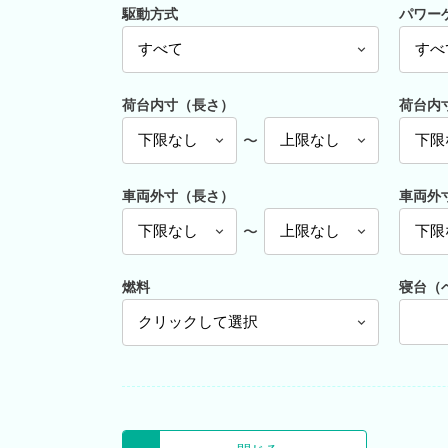
駆動方式
パワー
荷台内寸（長さ）
荷台内
〜
車両外寸（長さ）
車両外
〜
燃料
寝台（