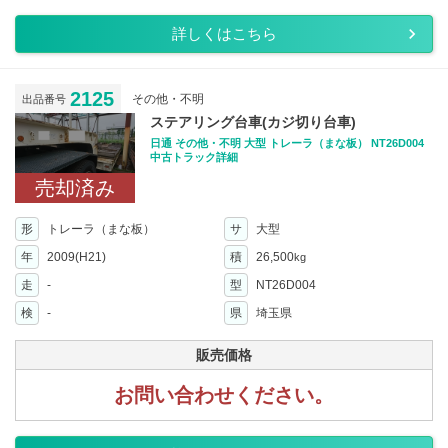
詳しくはこちら
2125
その他・不明
出品番号
ステアリング台車(カジ切り台車)
日通 その他・不明 大型 トレーラ（まな板） NT26D004
中古トラック詳細
売却済み
形
トレーラ（まな板）
サ
大型
年
2009(H21)
積
26,500
kg
走
-
型
NT26D004
検
-
県
埼玉県
販売価格
お問い合わせください。