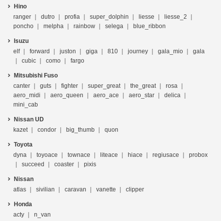
Hino
ranger
dutro
profia
super_dolphin
liesse
liesse_2
poncho
melpha
rainbow
selega
blue_ribbon
Isuzu
elf
forward
juston
giga
810
journey
gala_mio
gala
cubic
como
fargo
Mitsubishi Fuso
canter
guts
fighter
super_great
the_great
rosa
aero_midi
aero_queen
aero_ace
aero_star
delica
mini_cab
Nissan UD
kazet
condor
big_thumb
quon
Toyota
dyna
toyoace
townace
liteace
hiace
regiusace
probox
succeed
coaster
pixis
Nissan
atlas
sivilian
caravan
vanette
clipper
Honda
acty
n_van