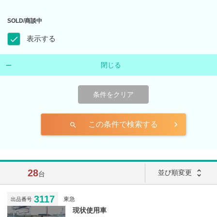
SOLD/商談中
表示する
閉じる
条件をクリア
この条件で検索する
search
28
unfold_more
並び順変更
台
3117
東急
出品番号
現状使用車