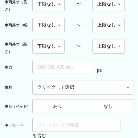
車両外寸（長
〜
さ）
〜
車両外寸（幅）
車両外寸（高
〜
さ）
馬力
ps
燃料
あり
なし
寝台（ベッド）
キーワード
を含む