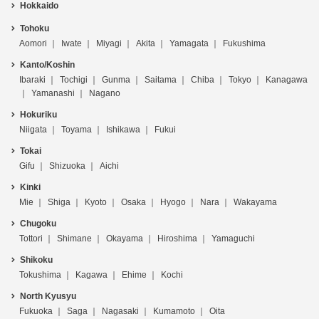
Hokkaido
Tohoku
Aomori
Iwate
Miyagi
Akita
Yamagata
Fukushima
Kanto/Koshin
Ibaraki
Tochigi
Gunma
Saitama
Chiba
Tokyo
Kanagawa
Yamanashi
Nagano
Hokuriku
Niigata
Toyama
Ishikawa
Fukui
Tokai
Gifu
Shizuoka
Aichi
Kinki
Mie
Shiga
Kyoto
Osaka
Hyogo
Nara
Wakayama
Chugoku
Tottori
Shimane
Okayama
Hiroshima
Yamaguchi
Shikoku
Tokushima
Kagawa
Ehime
Kochi
North Kyusyu
Fukuoka
Saga
Nagasaki
Kumamoto
Oita