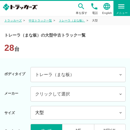
phone
language
menu
車を探す
電話
English
メニュー
トラッカーズ
中古トラック一覧
トレーラ（まな板）
大型
トレーラ（まな板）の大型中古トラック一覧
28
台
ボディタイプ
トレーラ（まな板）
メーカー
クリックして選択
サイズ