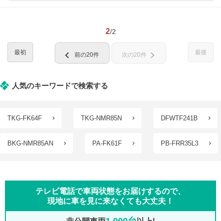
2
/2
最初
最後
chevron_left
chevron_right
前の20件
次の20件
人気のキーワードで検索する
TKG-FK64F
TKG-NMR85N
DFWTF241B
BKG-NMR85AN
PA-FK61F
PB-FRR35L3
テレビ電話で車両状態をお届けするので、
現地に車を見に来なくても大丈夫！