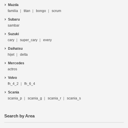
Mazda
familia
titan
bongo
scrum
Subaru
sambar
Suzuki
cary
super_cary
every
Daihatsu
hijet
delta
Mercedes
actros
Volvo
fh_4_2
fh_6_4
Scania
scania_p
scania_g
scania_r
scania_s
Search by Area