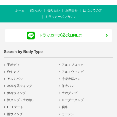
ホーム
買いたい
売りたい
お問合せ
はじめての方
トラッカーズマガジン
トラッカーズ公式LINE@
Search by Body Type
平ボディ
アルミブロック
Wキャブ
アルミウィング
アルミバン
冷凍冷蔵バン
冷凍冷蔵ウィング
保冷バン
保冷ウィング
土砂ダンプ
深ダンプ（土砂禁）
ローダーダンプ
L・Fゲート
幌車
幌ウィング
カーテン