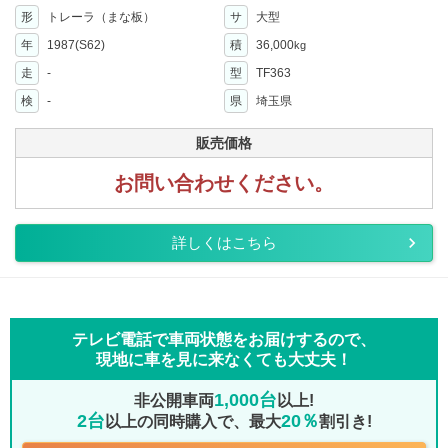
形
トレーラ（まな板）
サ
大型
年
1987(S62)
積
36,000
kg
走
-
型
TF363
検
-
県
埼玉県
販売価格
お問い合わせください。
詳しくはこちら
テレビ電話で車両状態をお届けするので、
現地に車を見に来なくても大丈夫！
1,000台
非公開車両
以上!
2台
20％
以上の同時購入で、最大
割引き!