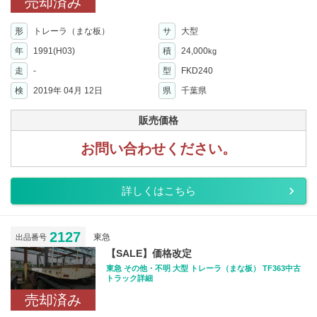
売却済み
形
トレーラ（まな板）
サ
大型
年
1991(H03)
積
24,000
kg
走
-
型
FKD240
検
2019年 04月 12日
県
千葉県
販売価格
お問い合わせください。
詳しくはこちら
2127
東急
出品番号
【SALE】価格改定
東急 その他・不明 大型 トレーラ（まな板） TF363中古
トラック詳細
売却済み