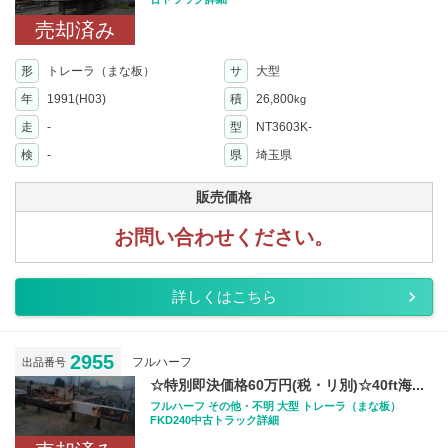
売却済み
形
トレーラ（まな板）
サ
大型
年
1991(H03)
積
26,800
kg
走
-
型
NT3603K-
検
-
県
埼玉県
販売価格
お問い合わせください。
詳しくはこちら
2955
フルハーフ
出品番号
☆特別即決価格60万円(税・リ別)☆40ft海...
フルハーフ その他・不明 大型 トレーラ（まな板）
FKD240中古トラック詳細