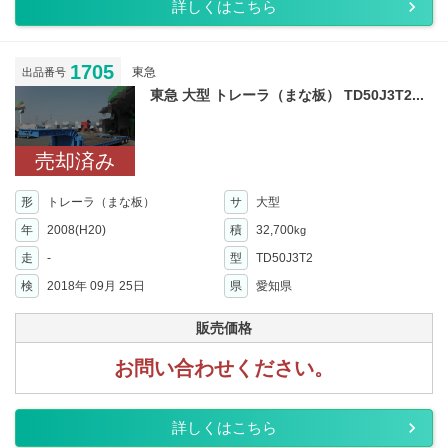
詳しくはこちら
1705
東急
出品番号
東急 大型 トレーラ（まな板） TD50J3T2...
売却済み
形
トレーラ（まな板）
サ
大型
年
2008(H20)
積
32,700
kg
走
-
型
TD50J3T2
検
2018年 09月 25日
県
愛知県
販売価格
お問い合わせください。
詳しくはこちら