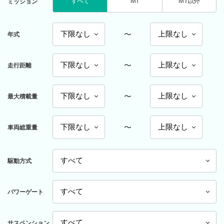
すべて
MT
MT以外
ミッション
〜
年式
〜
走行距離
〜
最大積載量
〜
車両総重量
駆動方式
パワーゲート
サスペンション