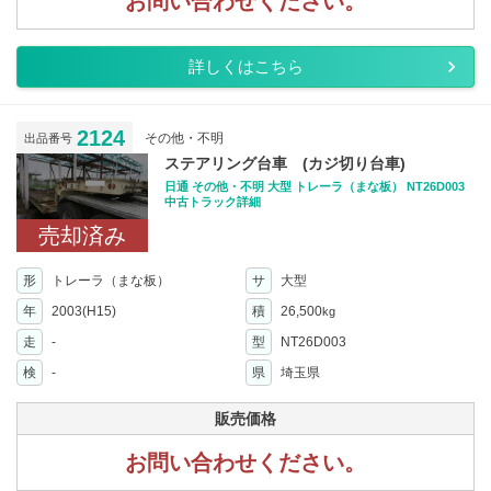
お問い合わせください。
詳しくはこちら
2124
その他・不明
出品番号
ステアリング台車 (カジ切り台車)
日通 その他・不明 大型 トレーラ（まな板） NT26D003
中古トラック詳細
売却済み
形
トレーラ（まな板）
サ
大型
年
2003(H15)
積
26,500
kg
走
-
型
NT26D003
検
-
県
埼玉県
販売価格
お問い合わせください。