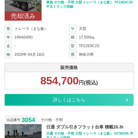
東急 その他・不明 大型 トレーラ（まな板） TF22E0C2S
中古トラック詳細
売却済み
形
トレーラ（まな板）
サ
大型
年
1994(H06)
積
17,500
kg
走
-
型
TF22E0C2S
検
2020年 04月 18日
県
神奈川県
販売価格
854,700
円(税込)
詳しくはこちら
3054
その他・不明
出品番号
日通 ダブル引きフラット台車 積載26.8t
日通 その他・不明 大型 トレーラ（まな板） NT3603K-中
古トラック詳細