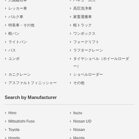
穴掘建柱車
バキュームカー
レッカー車
高圧洗浄車
バルク車
家畜運搬車
特装車・その他
軽トラック
軽バン
ワンボックス
ライトバン
フォークリフト
バス
ラフタークレーン
ユンボ
タイヤショベル（ホイールローダ
ー）
カニクレーン
ショベルローダー
アスファルトフィニッシャー
その他
Search by Manufacturer
Hino
Isuzu
Mitsubishi Fuso
Nissan UD
Toyota
Nissan
Honda
Mazda