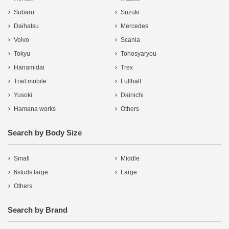
Subaru
Suzuki
Daihatsu
Mercedes
Volvo
Scania
Tokyu
Tohosyaryou
Hanamidai
Trex
Trail mobile
Fullhalf
Yusoki
Dainichi
Hamana works
Others
Search by Body Size
Small
Middle
6studs large
Large
Others
Search by Brand