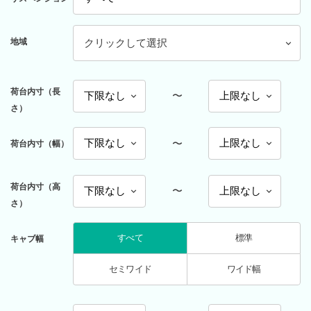
地域
クリックして選択
荷台内寸（長
〜
さ）
〜
荷台内寸（幅）
荷台内寸（高
〜
さ）
すべて
標準
キャブ幅
セミワイド
ワイド幅