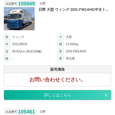
105669
日野
出品番号
日野 大型 ウィング 2DG-FW1AHG中古ト...
形
ウィング
サ
大型
年
2021(R03)
積
13,400
kg
走
50.8
型
2DG-FW1AHG
万km
(実走行距離)
検
-
県
埼玉県
販売価格
お問い合わせください。
詳しくはこちら
105461
日野
出品番号