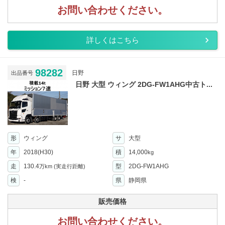
お問い合わせください。
詳しくはこちら
98282
日野
出品番号
日野 大型 ウィング 2DG-FW1AHG中古ト...
形
ウィング
サ
大型
年
2018(H30)
積
14,000
kg
走
130.4
型
2DG-FW1AHG
万km
(実走行距離)
検
-
県
静岡県
販売価格
お問い合わせください。