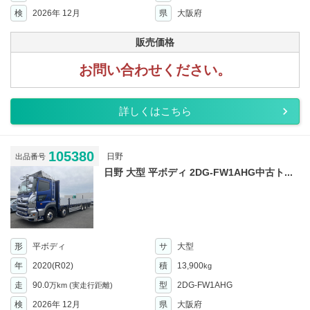
検
2026年 12月
県
大阪府
販売価格
お問い合わせください。
詳しくはこちら
105380
日野
出品番号
日野 大型 平ボディ 2DG-FW1AHG中古ト...
形
平ボディ
サ
大型
年
2020(R02)
積
13,900
kg
走
90.0
型
2DG-FW1AHG
万km
(実走行距離)
検
2026年 12月
県
大阪府