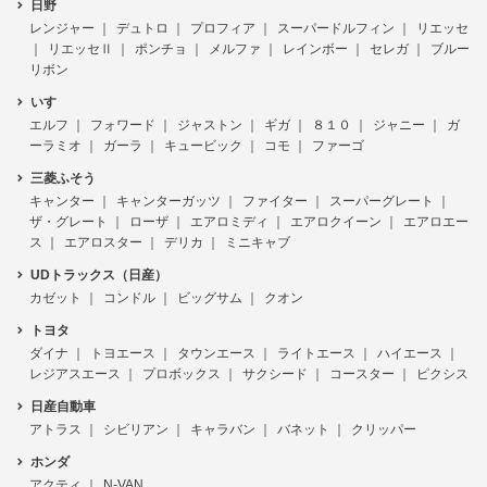
日野
レンジャー
デュトロ
プロフィア
スーパードルフィン
リエッセ
リエッセⅡ
ポンチョ
メルファ
レインボー
セレガ
ブルー
リボン
いすゞ
エルフ
フォワード
ジャストン
ギガ
８１０
ジャニー
ガ
ーラミオ
ガーラ
キュービック
コモ
ファーゴ
三菱ふそう
キャンター
キャンターガッツ
ファイター
スーパーグレート
ザ・グレート
ローザ
エアロミディ
エアロクイーン
エアロエー
ス
エアロスター
デリカ
ミニキャブ
UDトラックス（日産）
カゼット
コンドル
ビッグサム
クオン
トヨタ
ダイナ
トヨエース
タウンエース
ライトエース
ハイエース
レジアスエース
プロボックス
サクシード
コースター
ピクシス
日産自動車
アトラス
シビリアン
キャラバン
バネット
クリッパー
ホンダ
アクティ
N-VAN