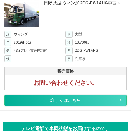
日野 大型 ウィング 2DG-FW1AHG中古ト...
形
ウィング
サ
大型
年
2019(R01)
積
13,700
kg
走
43.8
型
2DG-FW1AHG
万km
(実走行距離)
検
-
県
兵庫県
販売価格
お問い合わせください。
詳しくはこちら
テレビ電話で車両状態をお届けするので、