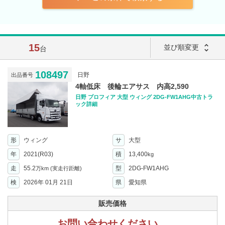
15
unfold_more
並び順変更
台
108497
日野
出品番号
4軸低床 後輪エアサス 内高2,590
日野 プロフィア 大型 ウィング 2DG-FW1AHG中古トラ
ック詳細
形
ウィング
サ
大型
年
2021(R03)
積
13,400
kg
走
55.2
型
2DG-FW1AHG
万km
(実走行距離)
検
2026年 01月 21日
県
愛知県
販売価格
お問い合わせください。