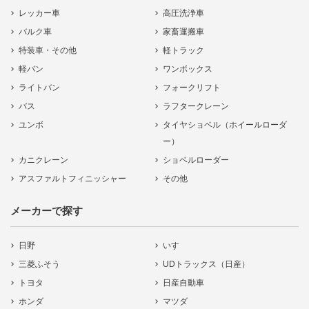
レッカー車
高圧洗浄車
バルク車
家畜運搬車
特装車・その他
軽トラック
軽バン
ワンボックス
ライトバン
フォークリフト
バス
ラフタークレーン
ユンボ
タイヤショベル（ホイールローダ
ー）
カニクレーン
ショベルローダー
アスファルトフィニッシャー
その他
メーカーで探す
日野
いすゞ
三菱ふそう
UDトラックス（日産）
トヨタ
日産自動車
ホンダ
マツダ