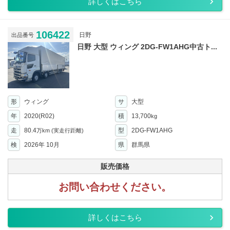
詳しくはこちら
106422
日野
出品番号
日野 大型 ウィング 2DG-FW1AHG中古ト...
形
ウィング
サ
大型
年
2020(R02)
積
13,700
kg
走
80.4
型
2DG-FW1AHG
万km
(実走行距離)
検
2026年 10月
県
群馬県
販売価格
お問い合わせください。
詳しくはこちら