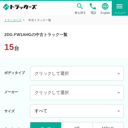
phone
language
menu
車を探す
電話
English
メニュー
トラッカーズ
中古トラック一覧
2DG-FW1AHGの中古トラック一覧
15
台
ボディタイプ
クリックして選択
メーカー
クリックして選択
サイズ