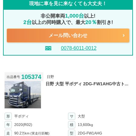
現地に車を見に来なくても大丈夫！
1,000台
非公開車両
以上!
2台
20％
以上の同時購入で、最大
割引き!
メール問い合わせ
0078-6011-0012
105374
日野
出品番号
日野 大型 平ボディ 2DG-FW1AHG中古ト...
形
平ボディ
サ
大型
年
2020(R02)
積
13,600
kg
走
90.2
型
2DG-FW1AHG
万km
(実走行距離)