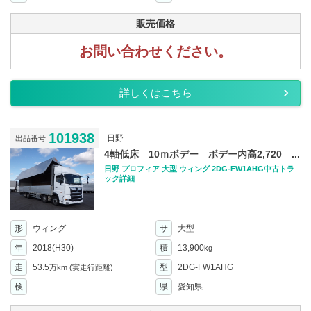
販売価格
お問い合わせください。
詳しくはこちら
101938
日野
出品番号
4軸低床 10ｍボデー ボデー内高2,720 ...
日野 プロフィア 大型 ウィング 2DG-FW1AHG中古トラ
ック詳細
形
ウィング
サ
大型
年
2018(H30)
積
13,900
kg
走
53.5
型
2DG-FW1AHG
万km
(実走行距離)
検
-
県
愛知県