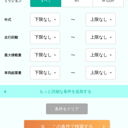
すべて
MT
MT以外
ミッション
〜
年式
〜
走行距離
〜
最大積載量
〜
車両総重量
もっと詳細な条件を追加する
条件をクリア
この条件で検索する
search