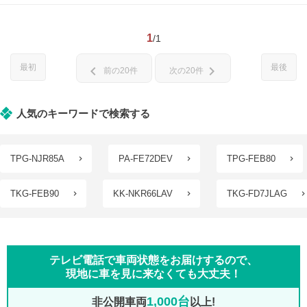
1
/1
最初
最後
chevron_left
chevron_right
前の20件
次の20件
人気のキーワードで検索する
TPG-NJR85A
PA-FE72DEV
TPG-FEB80
TKG-FEB90
KK-NKR66LAV
TKG-FD7JLAG
テレビ電話で車両状態をお届けするので、
現地に車を見に来なくても大丈夫！
1,000台
非公開車両
以上!