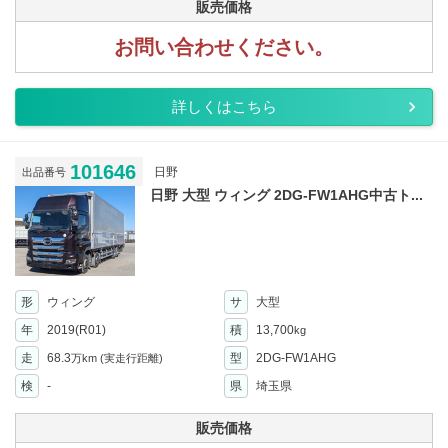
販売価格
お問い合わせください。
詳しくはこちら
101646
日野
出品番号
日野 大型 ウィング 2DG-FW1AHG中古ト...
形
ウィング
サ
大型
年
2019(R01)
積
13,700
kg
走
68.3
型
2DG-FW1AHG
万km
(実走行距離)
検
-
県
埼玉県
販売価格