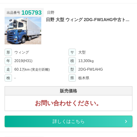
105793
日野
出品番号
日野 大型 ウィング 2DG-FW1AHG中古ト...
形
ウィング
サ
大型
年
2019(H31)
積
13,300
kg
走
60.1
型
2DG-FW1AHG
万km
(実走行距離)
検
-
県
栃木県
販売価格
お問い合わせください。
詳しくはこちら