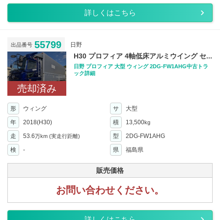
詳しくはこちら
55799
日野
出品番号
H30 プロフィア 4軸低床アルミウイング セ...
日野 プロフィア 大型 ウィング 2DG-FW1AHG中古トラ
ック詳細
売却済み
形
ウィング
サ
大型
年
2018(H30)
積
13,500
kg
走
53.6
型
2DG-FW1AHG
万km
(実走行距離)
検
-
県
福島県
販売価格
お問い合わせください。
詳しくはこちら