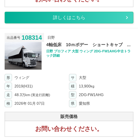
詳しくはこちら
108314
日野
出品番号
4軸低床 10ｍボデー ショートキャブ ...
日野 プロフィア 大型 ウィング 2DG-FW1AHG中古トラ
ック詳細
形
ウィング
サ
大型
年
2019(H31)
積
13,900
kg
走
48.3
型
2DG-FW1AHG
万km
(実走行距離)
検
2026年 01月 07日
県
愛知県
販売価格
お問い合わせください。