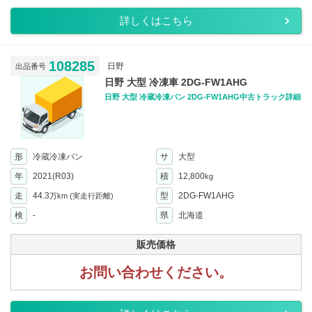
詳しくはこちら
108285
日野
出品番号
日野 大型 冷凍車 2DG-FW1AHG
日野 大型 冷蔵冷凍バン 2DG-FW1AHG中古トラック詳細
形
冷蔵冷凍バン
サ
大型
年
2021(R03)
積
12,800
kg
走
44.3
型
2DG-FW1AHG
万km
(実走行距離)
検
-
県
北海道
販売価格
お問い合わせください。