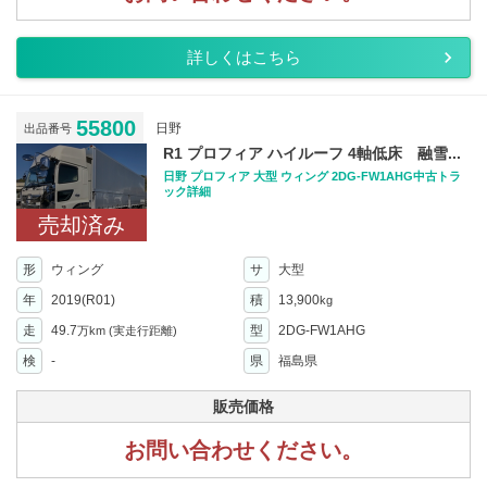
詳しくはこちら
55800
日野
出品番号
R1 プロフィア ハイルーフ 4軸低床 融雪...
日野 プロフィア 大型 ウィング 2DG-FW1AHG中古トラ
ック詳細
売却済み
形
ウィング
サ
大型
年
2019(R01)
積
13,900
kg
走
49.7
型
2DG-FW1AHG
万km
(実走行距離)
検
-
県
福島県
販売価格
お問い合わせください。