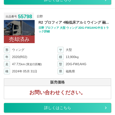
55798
日野
出品番号
R2 プロフィア 4軸低床アルミウイング 融...
日野 プロフィア 大型 ウィング 2DG-FW1AHG中古トラ
ック詳細
売却済み
形
ウィング
サ
大型
年
2020(R02)
積
13,900
kg
走
47.7
型
2DG-FW1AHG
万km
(実走行距離)
検
2024年 05月 31日
県
福島県
販売価格
お問い合わせください。
詳しくはこちら