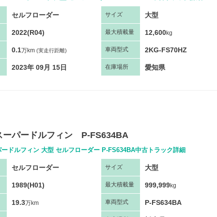
セルフローダー
大型
サ
イズ
2022(R04)
12,600
最大
積
載量
kg
0.1
2KG-FS70HZ
車両
型
式
万km
(実走行距離)
2023年 09月 15日
愛知県
在庫場所
ーパードルフィン P-FS634BA
ードルフィン 大型 セルフローダー P-FS634BA中古トラック詳細
セルフローダー
大型
サ
イズ
1989(H01)
999,999
最大
積
載量
kg
19.3
P-FS634BA
車両
型
式
万km