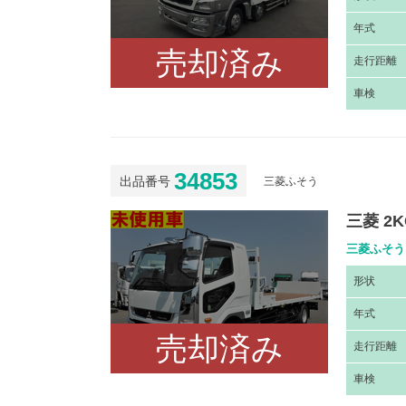
年
式
売却済み
走
行距離
車
検
34853
出品番号
三菱ふそう
三菱 2K
三菱ふそう 
形
状
年
式
売却済み
走
行距離
車
検