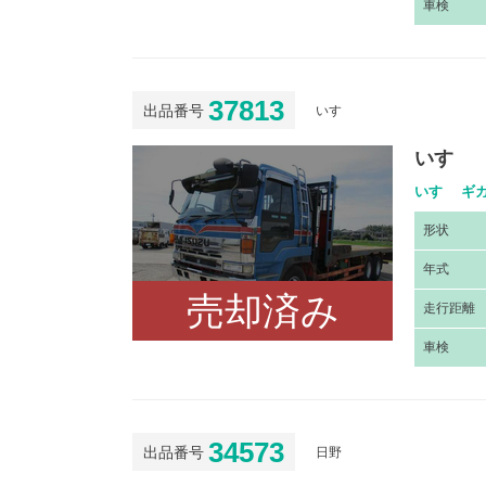
車
検
37813
出品番号
いすゞ
いすゞ 
いすゞ ギガ
形
状
年
式
売却済み
走
行距離
車
検
34573
出品番号
日野