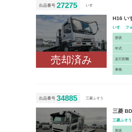
27275
出品番号
いすゞ
H16 
いすゞ フォ
形
状
年
式
売却済み
走
行距離
車
検
34885
出品番号
三菱ふそう
三菱 BD
三菱ふそう 
形
状