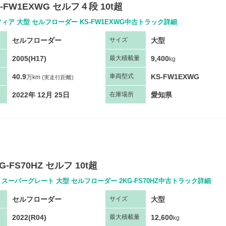
-FW1EXWG セルフ４段 10t超
ィア 大型 セルフローダー KS-FW1EXWG中古トラック詳細
セルフローダー
大型
サ
イズ
2005(H17)
9,400
最大
積
載量
kg
40.9
KS-FW1EXWG
車両
型
式
万km
(実走行距離)
2022年 12月 25日
愛知県
在庫場所
G-FS70HZ セルフ 10t超
スーパーグレート 大型 セルフローダー 2KG-FS70HZ中古トラック詳細
セルフローダー
大型
サ
イズ
2022(R04)
12,600
最大
積
載量
kg