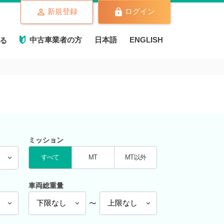
新規登録
ログイン
中古車業者の方
日本語
ENGLISH
る
ミッション
すべて
MT
MT以外
車両総重量
〜