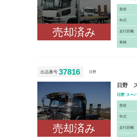
形
状
年
式
売却済み
走
行距離
車
検
37816
出品番号
日野
日野 ス
日野 スーパ
形
状
年
式
売却済み
走
行距離