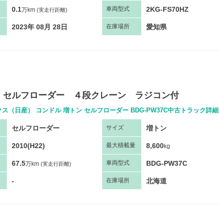
0.1
2KG-FS70HZ
車両
型
式
万km
(実走行距離)
2023年 08月 28日
愛知県
在庫場所
 セルフローダー ４段クレーン ラジコン付
クス（日産） コンドル 増トン セルフローダー BDG-PW37C中古トラック詳細
セルフローダー
増トン
サ
イズ
2010(H22)
8,600
最大
積
載量
kg
67.5
BDG-PW37C
車両
型
式
万km
(実走行距離)
-
北海道
在庫場所