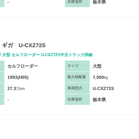
-
栃木県
在庫場所
ギガ U-CXZ72S
 大型 セルフローダー U-CXZ72S中古トラック詳細
セルフローダー
大型
サ
イズ
1993(H05)
7,500
最大
積
載量
kg
27.3
U-CXZ72S
車両
型
式
万km
-
栃木県
在庫場所