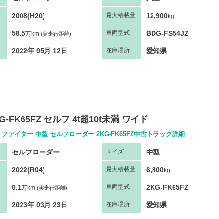
2008(H20)
12,900
最大
積
載量
kg
58.5
BDG-FS54JZ
車両
型
式
万km
(実走行距離)
2022年 05月 12日
愛知県
在庫場所
G-FK65FZ セルフ 4t超10t未満 ワイド
ファイター 中型 セルフローダー 2KG-FK65FZ中古トラック詳細
セルフローダー
中型
サ
イズ
2022(R04)
6,800
最大
積
載量
kg
0.1
2KG-FK65FZ
車両
型
式
万km
(実走行距離)
2023年 03月 23日
愛知県
在庫場所