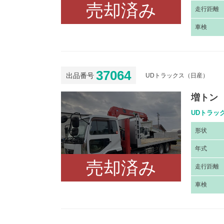
売却済み
走
行距離
車
検
37064
出品番号
UDトラックス（日産）
増トン
UDトラッ
形
状
年
式
売却済み
走
行距離
車
検