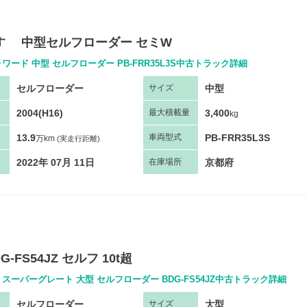
いすゞ 中型セルフローダー セミW
ワード 中型 セルフローダー PB-FRR35L3S中古トラック詳細
セルフローダー
中型
サ
イズ
2004(H16)
3,400
最大
積
載量
kg
13.9
PB-FRR35L3S
車両
型
式
万km
(実走行距離)
2022年 07月 11日
京都府
在庫場所
G-FS54JZ セルフ 10t超
スーパーグレート 大型 セルフローダー BDG-FS54JZ中古トラック詳細
セルフローダー
大型
サ
イズ