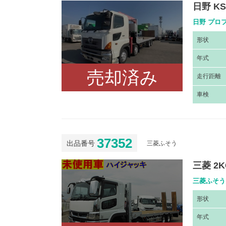
日野 KS
日野 プロフ
形
状
年
式
売却済み
走
行距離
車
検
37352
出品番号
三菱ふそう
三菱 2K
三菱ふそう 
形
状
年
式