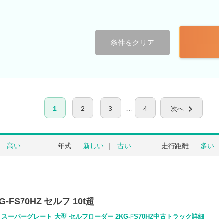
条件をクリア
chevron_right
1
2
3
4
次へ
高い
年式
新しい
古い
走行距離
多い
G-FS70HZ セルフ 10t超
スーパーグレート 大型 セルフローダー 2KG-FS70HZ中古トラック詳細