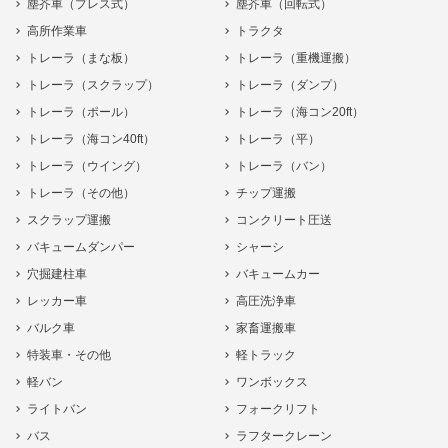
塵芥車（プレス式）
塵芥車（回転式）
高所作業車
トラクタ
トレーラ（まな板）
トレーラ（重機運搬）
トレーラ（スクラップ）
トレーラ（ダンプ）
トレーラ（ポール）
トレーラ（海コン20ft）
トレーラ（海コン40ft）
トレーラ（平）
トレーラ（ウイング）
トレーラ（バン）
トレーラ（その他）
チップ運搬
スクラップ運搬
コンクリート圧送
バキュームダンパー
シャーシ
穴掘建柱車
バキュームカー
レッカー車
高圧洗浄車
バルク車
家畜運搬車
特装車・その他
軽トラック
軽バン
ワンボックス
ライトバン
フォークリフト
バス
ラフタークレーン