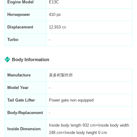
Engine Model
E13C
Horsepower
410 ps
Displacement
12,910 cc
Turbo
-
Body Information
Manufacture
喜多村製作所
Model Year
-
Tail Gate Lifter
Power gate non equipped
Body-Replacement
-
Inside body length
932
cm×Inside body width
Inside Dimension
248
cm×Inside body height
0
cm