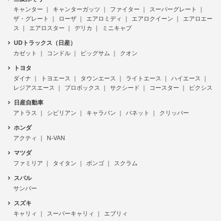
キャンター
キャンターガッツ
ファイター
スーパーグレート
ザ・グレート
ローザ
エアロミディ
エアロクイーン
エアロエー
ス
エアロスター
デリカ
ミニキャブ
UDトラックス（日産）
カゼット
コンドル
ビッグサム
クオン
トヨタ
ダイナ
トヨエース
タウンエース
ライトエース
ハイエース
レジアスエース
プロボックス
サクシード
コースター
ピクシス
日産自動車
アトラス
シビリアン
キャラバン
バネット
クリッパー
ホンダ
アクティ
N-VAN
マツダ
ファミリア
タイタン
ボンゴ
スクラム
スバル
サンバー
スズキ
キャリィ
スーパーキャリィ
エブリィ