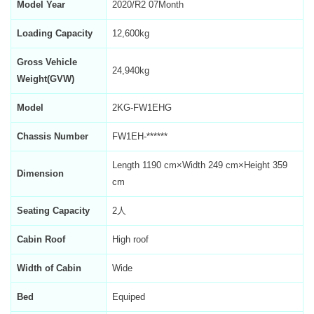
Model Year
2020/R2 07Month
Loading Capacity
12,600kg
Gross Vehicle
24,940kg
Weight(GVW)
Model
2KG-FW1EHG
Chassis Number
FW1EH-******
Length 1190 cm×Width 249 cm×Height 359
Dimension
cm
Seating Capacity
2人
Cabin Roof
High roof
Width of Cabin
Wide
Bed
Equiped