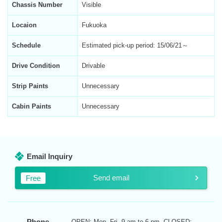
Chassis Number
Visible
Locaion
Fukuoka
Schedule
Estimated pick-up period: 15/06/21～
Drive Condition
Drivable
Strip Paints
Unnecessary
Cabin Paints
Unnecessary
Email Inquiry
Send email
Free
Phone
OPEN: Mon.-Fri. 9 am to 6 pm. CLOSED: