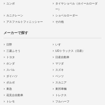
ユンボ
タイヤショベル（ホイールローダ
ー）
カニクレーン
ショベルローダー
アスファルトフィニッシャー
その他
メーカーで探す
日野
いすゞ
三菱ふそう
UDトラックス（日産）
トヨタ
日産自動車
ホンダ
マツダ
スバル
スズキ
ダイハツ
ベンツ
ボルボ
スカニア
東急
東邦車輛
花見台自動車
トレクス
トレモ
フルハーフ