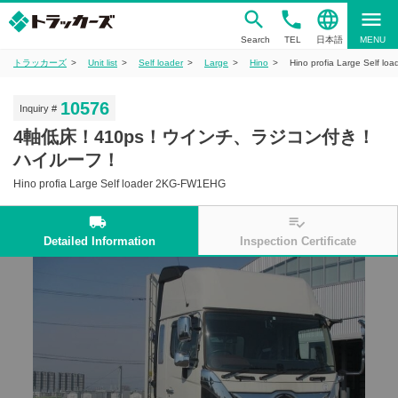
phone
language
menu
Search
TEL
日本語
MENU
トラッカーズ
Unit list
Self loader
Large
Hino
Hino profia Large Self l
10576
Inquiry #
4軸低床！410ps！ウインチ、ラジコン付き！
ハイルーフ！
Hino profia Large Self loader 2KG-FW1EHG
local_shipping
playlist_add_check
Detailed Information
Inspection Certificate