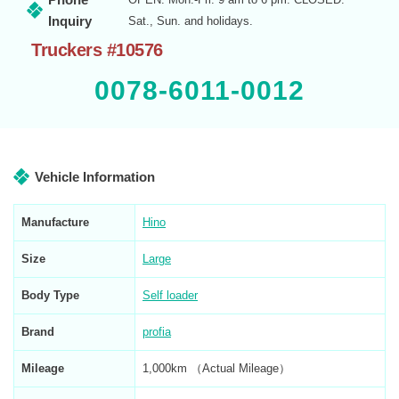
Inquiry
Sat., Sun. and holidays.
Truckers #10576
0078-6011-0012
Vehicle Information
Manufacture
Hino
Size
Large
Body Type
Self loader
Brand
profia
Mileage
1,000km （Actual Mileage）