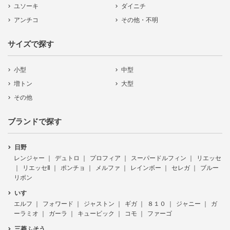
ユソーキ
ダイニチ
アンチコ
その他・不明
サイズで探す
小型
中型
増トン
大型
その他
ブランドで探す
日野
レンジャー
デュトロ
プロフィア
スーパードルフィン
リエッセ
リエッセⅡ
ポンチョ
メルファ
レインボー
セレガ
ブルー
リボン
いすゞ
エルフ
フォワード
ジャストン
ギガ
８１０
ジャニー
ガ
ーラミオ
ガーラ
キュービック
コモ
ファーゴ
三菱ふそう