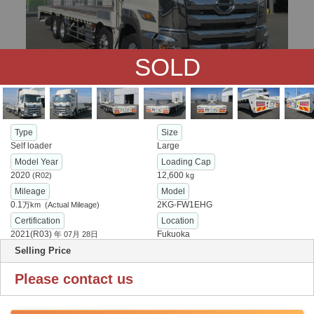
SOLD
Type
Size
Self loader
Large
Model Year
Loading Cap
2020
12,600
(R02)
kg
Mileage
Model
0.1
2KG-FW1EHG
万km
(Actual Mileage)
Certification
Location
2021(R03)
Fukuoka
年
07月 28日
Selling Price
Please contact us