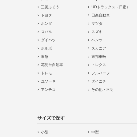
三菱ふそう
UDトラックス（日産）
トヨタ
日産自動車
ホンダ
マツダ
スバル
スズキ
ダイハツ
ベンツ
ボルボ
スカニア
東急
東邦車輛
花見台自動車
トレクス
トレモ
フルハーフ
ユソーキ
ダイニチ
アンチコ
その他・不明
サイズで探す
小型
中型