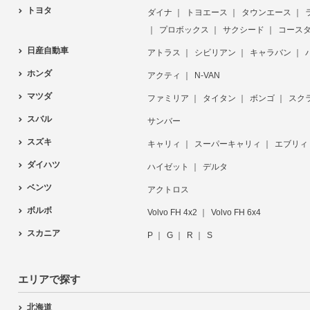
トヨタ
ダイナ
トヨエース
タウンエース
プロボックス
サクシード
コース
日産自動車
アトラス
シビリアン
キャラバン
ホンダ
アクティ
N-VAN
マツダ
ファミリア
タイタン
ボンゴ
スク
スバル
サンバー
スズキ
キャリィ
スーパーキャリィ
エブリィ
ダイハツ
ハイゼット
デルタ
ベンツ
アクトロス
ボルボ
Volvo FH 4x2
Volvo FH 6x4
スカニア
P
G
R
S
エリアで探す
北海道