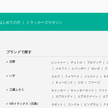
はじめての方
トラッカーズマガジン
ブランドで探す
日野
レンジャー
デュトロ
プロフィア
メルファ
レインボー
セレガ
ブ
いすゞ
エルフ
フォワード
ジャストン
ギ
キュービック
コモ
ファーゴ
三菱ふそう
キャンター
キャンターガッツ
ファイ
エアロミディ
エアロクイーン
エ
UDトラックス（日産）
カゼット
コンドル
ビッグサム
ク