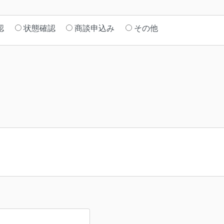
認
状態確認
商談申込み
その他