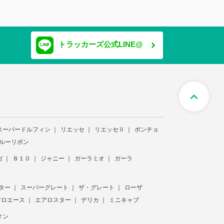
トラッカーズ公式LINE@
expand_less
スーパードルフィン
リエッセ
リエッセⅡ
ポンチョ
ルーリボン
ガ
８１０
ジャニー
ガーラミオ
ガーラ
ター
スーパーグレート
ザ・グレート
ローザ
アロエース
エアロスター
デリカ
ミニキャブ
オン