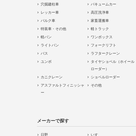
穴掘建柱車
バキュームカー
レッカー車
高圧洗浄車
バルク車
家畜運搬車
特装車・その他
軽トラック
軽バン
ワンボックス
ライトバン
フォークリフト
バス
ラフタークレーン
ユンボ
タイヤショベル（ホイール
ローダー）
カニクレーン
ショベルローダー
アスファルトフィニッシャ
その他
ー
メーカーで探す
日野
いすゞ