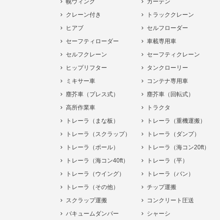
幌ウィング
カーテン
クレーン付き
トラッククレーン
ヒアブ
セルフローダー
セーフティローダー
車載専用車
セルフクレーン
セーフティクレーン
ヒップリフター
タンクローリー
ミキサー車
コンテナ専用車
塵芥車（プレス式）
塵芥車（回転式）
高所作業車
トラクタ
トレーラ（まな板）
トレーラ（重機運搬）
トレーラ（スクラップ）
トレーラ（ダンプ）
トレーラ（ポール）
トレーラ（海コン20ft）
トレーラ（海コン40ft）
トレーラ（平）
トレーラ（ウイング）
トレーラ（バン）
トレーラ（その他）
チップ運搬
スクラップ運搬
コンクリート圧送
バキュームダンパー
シャーシ