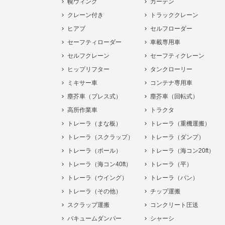
幌ウィング
カーテン
クレーン付き
トラッククレーン
ヒアブ
セルフローダー
セーフティローダー
車載専用車
セルフクレーン
セーフティクレーン
ヒップリフター
タンクローリー
ミキサー車
コンテナ専用車
塵芥車（プレス式）
塵芥車（回転式）
高所作業車
トラクタ
トレーラ（まな板）
トレーラ（重機運搬）
トレーラ（スクラップ）
トレーラ（ダンプ）
トレーラ（ポール）
トレーラ（海コン20ft）
トレーラ（海コン40ft）
トレーラ（平）
トレーラ（ウイング）
トレーラ（バン）
トレーラ（その他）
チップ運搬
スクラップ運搬
コンクリート圧送
バキュームダンパー
シャーシ