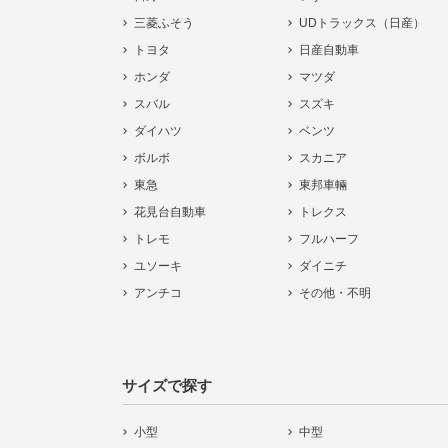
三菱ふそう
UDトラックス（日産）
トヨタ
日産自動車
ホンダ
マツダ
スバル
スズキ
ダイハツ
ベンツ
ボルボ
スカニア
東急
東邦車輛
花見台自動車
トレクス
トレモ
フルハーフ
ユソーキ
ダイニチ
アンチコ
その他・不明
サイズで探す
小型
中型