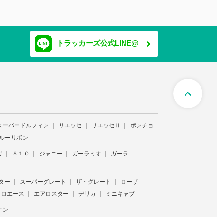
トラッカーズ公式LINE@
expand_less
スーパードルフィン
リエッセ
リエッセⅡ
ポンチョ
ルーリボン
ガ
８１０
ジャニー
ガーラミオ
ガーラ
ター
スーパーグレート
ザ・グレート
ローザ
アロエース
エアロスター
デリカ
ミニキャブ
オン