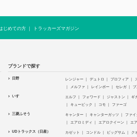
はじめての方
トラッカーズマガジン
ブランドで探す
日野
レンジャー
デュトロ
プロフィア
メルファ
レインボー
セレガ
ブ
いすゞ
エルフ
フォワード
ジャストン
ギ
キュービック
コモ
ファーゴ
三菱ふそう
キャンター
キャンターガッツ
ファイ
エアロミディ
エアロクイーン
エ
UDトラックス（日産）
カゼット
コンドル
ビッグサム
ク