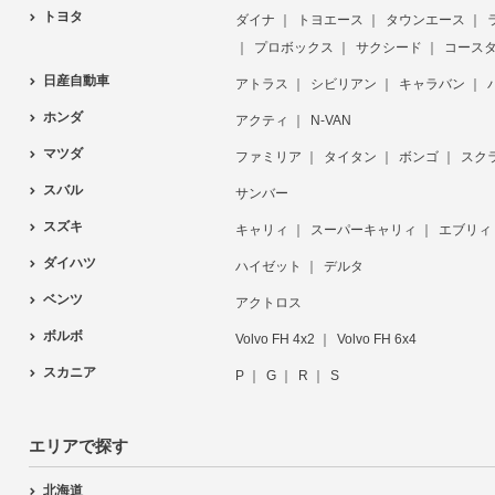
トヨタ
ダイナ
トヨエース
タウンエース
プロボックス
サクシード
コース
日産自動車
アトラス
シビリアン
キャラバン
ホンダ
アクティ
N-VAN
マツダ
ファミリア
タイタン
ボンゴ
スク
スバル
サンバー
スズキ
キャリィ
スーパーキャリィ
エブリィ
ダイハツ
ハイゼット
デルタ
ベンツ
アクトロス
ボルボ
Volvo FH 4x2
Volvo FH 6x4
スカニア
P
G
R
S
エリアで探す
北海道