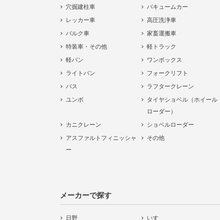
穴掘建柱車
バキュームカー
レッカー車
高圧洗浄車
バルク車
家畜運搬車
特装車・その他
軽トラック
軽バン
ワンボックス
ライトバン
フォークリフト
バス
ラフタークレーン
ユンボ
タイヤショベル（ホイール
ローダー）
カニクレーン
ショベルローダー
アスファルトフィニッシャ
その他
ー
メーカーで探す
日野
いすゞ