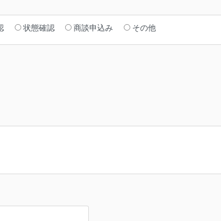
認
状態確認
商談申込み
その他