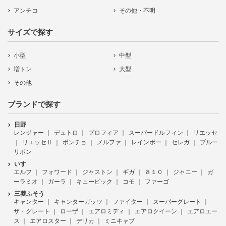
アンチコ
その他・不明
サイズで探す
小型
中型
増トン
大型
その他
ブランドで探す
日野
レンジャー
デュトロ
プロフィア
スーパードルフィン
リエッセ
リエッセⅡ
ポンチョ
メルファ
レインボー
セレガ
ブルー
リボン
いすゞ
エルフ
フォワード
ジャストン
ギガ
８１０
ジャニー
ガ
ーラミオ
ガーラ
キュービック
コモ
ファーゴ
三菱ふそう
キャンター
キャンターガッツ
ファイター
スーパーグレート
ザ・グレート
ローザ
エアロミディ
エアロクイーン
エアロエー
ス
エアロスター
デリカ
ミニキャブ