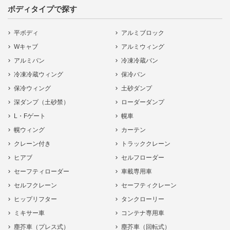
ボディタイプで探す
平ボディ
アルミブロック
Wキャブ
アルミウィング
アルミバン
冷凍冷蔵バン
冷凍冷蔵ウィング
保冷バン
保冷ウィング
土砂ダンプ
深ダンプ（土砂禁）
ローダーダンプ
L・Fゲート
幌車
幌ウィング
カーテン
クレーン付き
トラッククレーン
ヒアブ
セルフローダー
セーフティローダー
車載専用車
セルフクレーン
セーフティクレーン
ヒップリフター
タンクローリー
ミキサー車
コンテナ専用車
塵芥車（プレス式）
塵芥車（回転式）