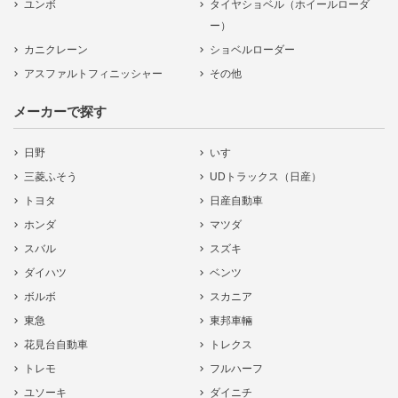
ユンボ
タイヤショベル（ホイールローダ
ー）
カニクレーン
ショベルローダー
アスファルトフィニッシャー
その他
メーカーで探す
日野
いすゞ
三菱ふそう
UDトラックス（日産）
トヨタ
日産自動車
ホンダ
マツダ
スバル
スズキ
ダイハツ
ベンツ
ボルボ
スカニア
東急
東邦車輛
花見台自動車
トレクス
トレモ
フルハーフ
ユソーキ
ダイニチ