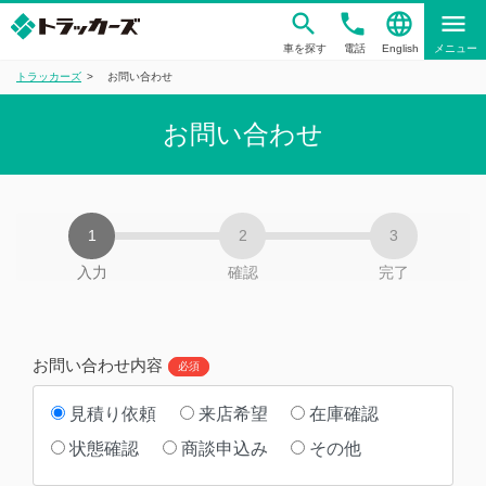
phone
language
menu
車を探す
電話
English
メニュー
トラッカーズ
お問い合わせ
お問い合わせ
入力
確認
完了
お問い合わせ内容
必須
見積り依頼
来店希望
在庫確認
状態確認
商談申込み
その他