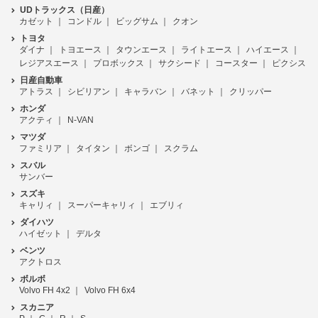
UDトラックス（日産）
カゼット
コンドル
ビッグサム
クオン
トヨタ
ダイナ
トヨエース
タウンエース
ライトエース
ハイエース
レジアスエース
プロボックス
サクシード
コースター
ピクシス
日産自動車
アトラス
シビリアン
キャラバン
バネット
クリッパー
ホンダ
アクティ
N-VAN
マツダ
ファミリア
タイタン
ボンゴ
スクラム
スバル
サンバー
スズキ
キャリィ
スーパーキャリィ
エブリィ
ダイハツ
ハイゼット
デルタ
ベンツ
アクトロス
ボルボ
Volvo FH 4x2
Volvo FH 6x4
スカニア