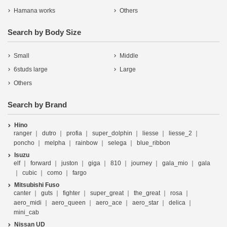
Hamana works
Others
Search by Body Size
Small
Middle
6studs large
Large
Others
Search by Brand
Hino
ranger
dutro
profia
super_dolphin
liesse
liesse_2
poncho
melpha
rainbow
selega
blue_ribbon
Isuzu
elf
forward
juston
giga
810
journey
gala_mio
gala
cubic
como
fargo
Mitsubishi Fuso
canter
guts
fighter
super_great
the_great
rosa
aero_midi
aero_queen
aero_ace
aero_star
delica
mini_cab
Nissan UD