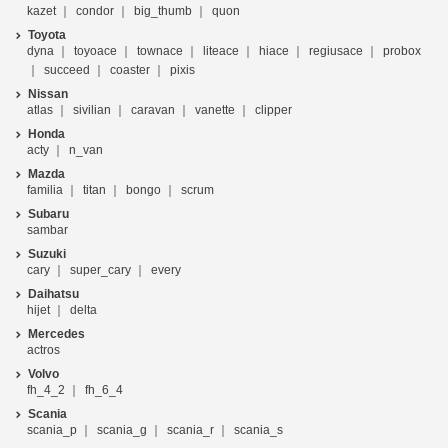
kazet
condor
big_thumb
quon
Toyota
dyna
toyoace
townace
liteace
hiace
regiusace
probox
succeed
coaster
pixis
Nissan
atlas
sivilian
caravan
vanette
clipper
Honda
acty
n_van
Mazda
familia
titan
bongo
scrum
Subaru
sambar
Suzuki
cary
super_cary
every
Daihatsu
hijet
delta
Mercedes
actros
Volvo
fh_4_2
fh_6_4
Scania
scania_p
scania_g
scania_r
scania_s