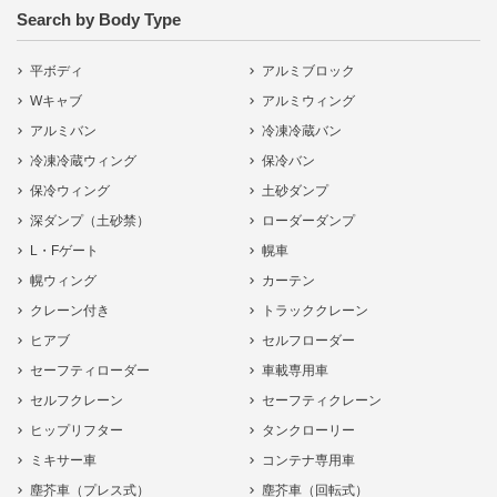
Search by Body Type
平ボディ
アルミブロック
Wキャブ
アルミウィング
アルミバン
冷凍冷蔵バン
冷凍冷蔵ウィング
保冷バン
保冷ウィング
土砂ダンプ
深ダンプ（土砂禁）
ローダーダンプ
L・Fゲート
幌車
幌ウィング
カーテン
クレーン付き
トラッククレーン
ヒアブ
セルフローダー
セーフティローダー
車載専用車
セルフクレーン
セーフティクレーン
ヒップリフター
タンクローリー
ミキサー車
コンテナ専用車
塵芥車（プレス式）
塵芥車（回転式）