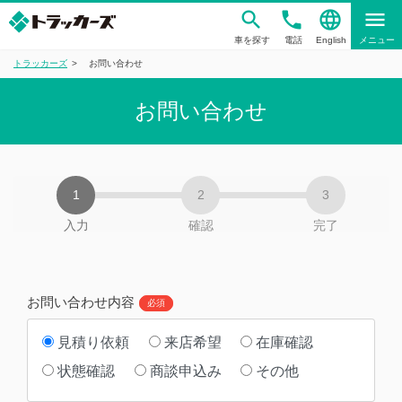
phone
language
menu
車を探す
電話
English
メニュー
トラッカーズ
お問い合わせ
お問い合わせ
入力
確認
完了
お問い合わせ内容
必須
見積り依頼
来店希望
在庫確認
状態確認
商談申込み
その他