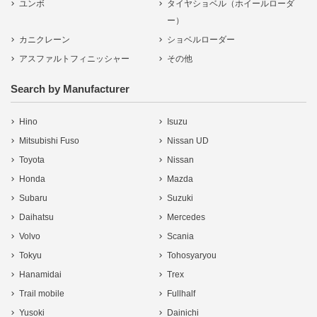
ユンボ
タイヤショベル（ホイールローダ
ー）
カニクレーン
ショベルローダー
アスファルトフィニッシャー
その他
Search by Manufacturer
Hino
Isuzu
Mitsubishi Fuso
Nissan UD
Toyota
Nissan
Honda
Mazda
Subaru
Suzuki
Daihatsu
Mercedes
Volvo
Scania
Tokyu
Tohosyaryou
Hanamidai
Trex
Trail mobile
Fullhalf
Yusoki
Dainichi