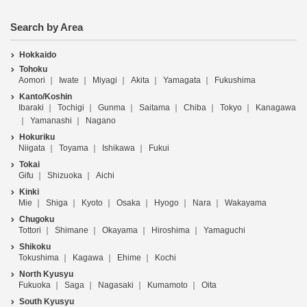
Search by Area
Hokkaido
Tohoku
Aomori
Iwate
Miyagi
Akita
Yamagata
Fukushima
Kanto/Koshin
Ibaraki
Tochigi
Gunma
Saitama
Chiba
Tokyo
Kanagawa
Yamanashi
Nagano
Hokuriku
Niigata
Toyama
Ishikawa
Fukui
Tokai
Gifu
Shizuoka
Aichi
Kinki
Mie
Shiga
Kyoto
Osaka
Hyogo
Nara
Wakayama
Chugoku
Tottori
Shimane
Okayama
Hiroshima
Yamaguchi
Shikoku
Tokushima
Kagawa
Ehime
Kochi
North Kyusyu
Fukuoka
Saga
Nagasaki
Kumamoto
Oita
South Kyusyu