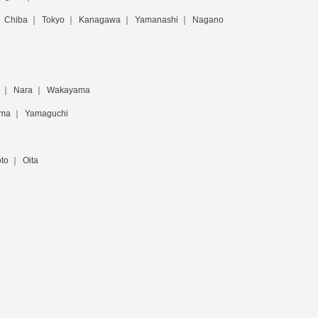
Chiba
Tokyo
Kanagawa
Yamanashi
Nagano
Nara
Wakayama
ima
Yamaguchi
to
Oita