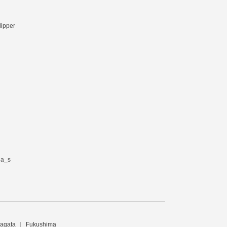
lipper
ia_s
agata
Fukushima