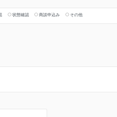
認
状態確認
商談申込み
その他