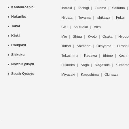
Kanto/Koshin
Ibaraki
Tochigi
Gunma
Saitama
Hokuriku
Niigata
Toyama
Ishikawa
Fukui
Tokai
Gifu
Shizuoka
Aichi
Kinki
Mie
Shiga
Kyoto
Osaka
Hyogo
Chugoku
Tottori
Shimane
Okayama
Hirosh
Shikoku
Tokushima
Kagawa
Ehime
Kochi
North Kyusyu
Fukuoka
Saga
Nagasaki
Kumamo
South Kyusyu
Miyazaki
Kagoshima
Okinawa