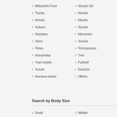
Mitsubishi Fuso
Nissan UD
Toyota
Nissan
Honda
Mazda
Subaru
Suzuki
Daihatsu
Mercedes
Volvo
Scania
Tokyu
Tohosyaryou
Hanamidai
Trex
Trail mobile
Fullhalf
Yusoki
Dainichi
Hamana works
Others
Search by Body Size
Small
Middle