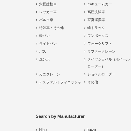
穴掘建柱車
バキュームカー
レッカー車
高圧洗浄車
バルク車
家畜運搬車
特装車・その他
軽トラック
軽バン
ワンボックス
ライトバン
フォークリフト
バス
ラフタークレーン
ユンボ
タイヤショベル（ホイール
ローダー）
カニクレーン
ショベルローダー
アスファルトフィニッシャ
その他
ー
Search by Manufacturer
Hino
Isuzu