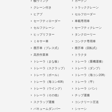
幌ウィング
カーテン
クレーン付き
トラッククレーン
ヒアブ
セルフローダー
セーフティローダー
車載専用車
セルフクレーン
セーフティクレーン
ヒップリフター
タンクローリー
ミキサー車
コンテナ専用車
塵芥車（プレス式）
塵芥車（回転式）
高所作業車
トラクタ
トレーラ（まな板）
トレーラ（重機運搬）
トレーラ（スクラップ）
トレーラ（ダンプ）
トレーラ（ポール）
トレーラ（海コン20ft）
トレーラ（海コン40ft）
トレーラ（平）
トレーラ（ウイング）
トレーラ（バン）
トレーラ（その他）
チップ運搬
スクラップ運搬
コンクリート圧送
バキュームダンパー
シャーシ