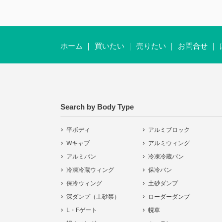
ホーム
買いたい
売りたい
お問合せ
Search by Body Type
平ボディ
アルミブロック
Wキャブ
アルミウィング
アルミバン
冷凍冷蔵バン
冷凍冷蔵ウィング
保冷バン
保冷ウィング
土砂ダンプ
深ダンプ（土砂禁）
ローダーダンプ
L・Fゲート
幌車