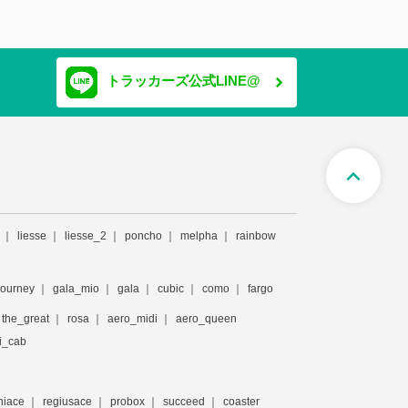
トラッカーズ公式LINE@
expand_less
liesse
liesse_2
poncho
melpha
rainbow
journey
gala_mio
gala
cubic
como
fargo
the_great
rosa
aero_midi
aero_queen
i_cab
hiace
regiusace
probox
succeed
coaster