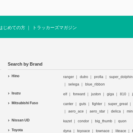
はじめての方
トラッカーズマガジン
Search by Brand
Hino
ranger
dutro
profia
super_dolphin
selega
blue_ribbon
Isuzu
elf
forward
juston
giga
810
Mitsubishi Fuso
canter
guts
fighter
super_great
aero_ace
aero_star
delica
min
Nissan UD
kazet
condor
big_thumb
quon
Toyota
dyna
toyoace
townace
liteace