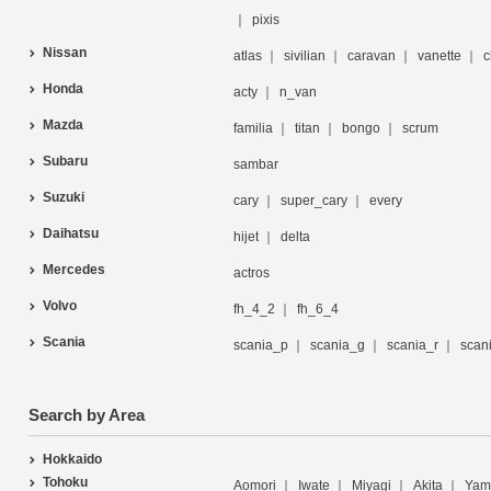
pixis
Nissan
atlas
sivilian
caravan
vanette
c
Honda
acty
n_van
Mazda
familia
titan
bongo
scrum
Subaru
sambar
Suzuki
cary
super_cary
every
Daihatsu
hijet
delta
Mercedes
actros
Volvo
fh_4_2
fh_6_4
Scania
scania_p
scania_g
scania_r
scan
Search by Area
Hokkaido
Tohoku
Aomori
Iwate
Miyagi
Akita
Yam