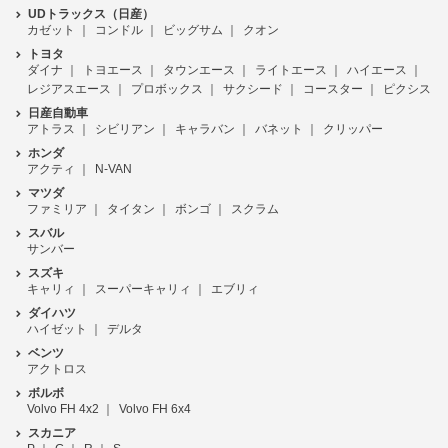
UDトラックス（日産）
カゼット
コンドル
ビッグサム
クオン
トヨタ
ダイナ
トヨエース
タウンエース
ライトエース
ハイエース
レジアスエース
プロボックス
サクシード
コースター
ピクシス
日産自動車
アトラス
シビリアン
キャラバン
バネット
クリッパー
ホンダ
アクティ
N-VAN
マツダ
ファミリア
タイタン
ボンゴ
スクラム
スバル
サンバー
スズキ
キャリィ
スーパーキャリィ
エブリィ
ダイハツ
ハイゼット
デルタ
ベンツ
アクトロス
ボルボ
Volvo FH 4x2
Volvo FH 6x4
スカニア