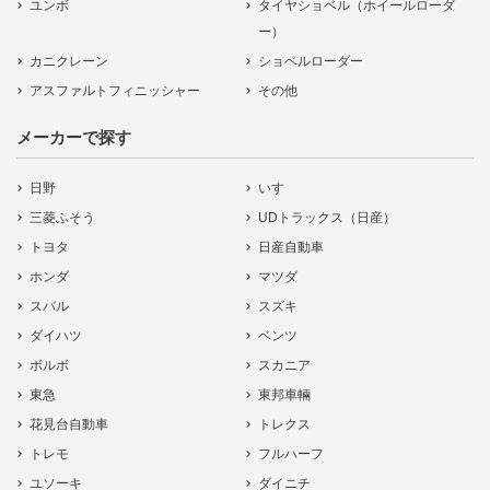
ユンボ
タイヤショベル（ホイールローダ
ー）
カニクレーン
ショベルローダー
アスファルトフィニッシャー
その他
メーカーで探す
日野
いすゞ
三菱ふそう
UDトラックス（日産）
トヨタ
日産自動車
ホンダ
マツダ
スバル
スズキ
ダイハツ
ベンツ
ボルボ
スカニア
東急
東邦車輛
花見台自動車
トレクス
トレモ
フルハーフ
ユソーキ
ダイニチ