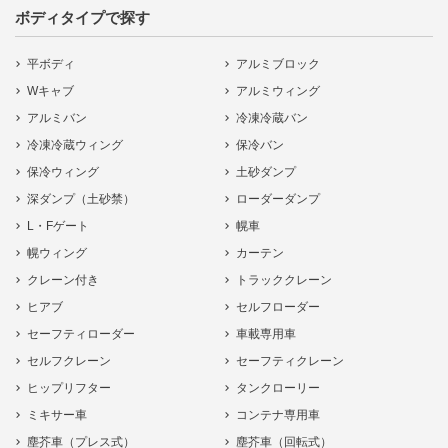
ボディタイプで探す
平ボディ
アルミブロック
Wキャブ
アルミウィング
アルミバン
冷凍冷蔵バン
冷凍冷蔵ウィング
保冷バン
保冷ウィング
土砂ダンプ
深ダンプ（土砂禁）
ローダーダンプ
L・Fゲート
幌車
幌ウィング
カーテン
クレーン付き
トラッククレーン
ヒアブ
セルフローダー
セーフティローダー
車載専用車
セルフクレーン
セーフティクレーン
ヒップリフター
タンクローリー
ミキサー車
コンテナ専用車
塵芥車（プレス式）
塵芥車（回転式）