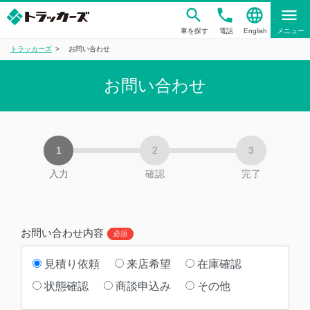
phone
language
menu
車を探す
電話
English
メニュー
トラッカーズ
お問い合わせ
お問い合わせ
入力
確認
完了
お問い合わせ内容
必須
見積り依頼
来店希望
在庫確認
状態確認
商談申込み
その他