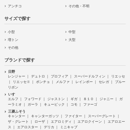
アンチコ
その他・不明
サイズで探す
小型
中型
増トン
大型
その他
ブランドで探す
日野
レンジャー
デュトロ
プロフィア
スーパードルフィン
リエッセ
リエッセⅡ
ポンチョ
メルファ
レインボー
セレガ
ブルー
リボン
いすゞ
エルフ
フォワード
ジャストン
ギガ
８１０
ジャニー
ガ
ーラミオ
ガーラ
キュービック
コモ
ファーゴ
三菱ふそう
キャンター
キャンターガッツ
ファイター
スーパーグレート
ザ・グレート
ローザ
エアロミディ
エアロクイーン
エアロエー
ス
エアロスター
デリカ
ミニキャブ