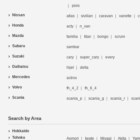
pixis
Nissan
atlas
sivilian
caravan
vanette
c
Honda
acty
n_van
Mazda
familia
titan
bongo
scrum
Subaru
sambar
Suzuki
cary
super_cary
every
Daihatsu
hijet
delta
Mercedes
actros
Volvo
fh_4_2
fh_6_4
Scania
scania_p
scania_g
scania_r
scan
Search by Area
Hokkaido
Tohoku
Aomori
Iwate
Miyagi
Akita
Yam