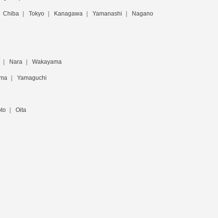
Chiba
Tokyo
Kanagawa
Yamanashi
Nagano
Nara
Wakayama
ima
Yamaguchi
to
Oita