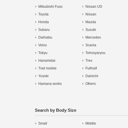
Mitsubishi Fuso
Nissan UD
Toyota
Nissan
Honda
Mazda
Subaru
Suzuki
Daihatsu
Mercedes
Volvo
Scania
Tokyu
Tohosyaryou
Hanamidai
Trex
Trail mobile
Fullhalf
Yusoki
Dainichi
Hamana works
Others
Search by Body Size
Small
Middle