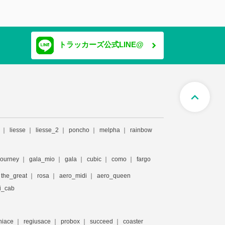
トラッカーズ公式LINE@
expand_less
liesse
liesse_2
poncho
melpha
rainbow
journey
gala_mio
gala
cubic
como
fargo
the_great
rosa
aero_midi
aero_queen
i_cab
hiace
regiusace
probox
succeed
coaster