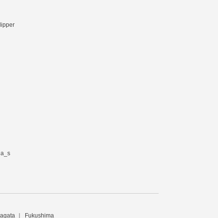
lipper
ia_s
agata
Fukushima