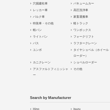
穴掘建柱車
バキュームカー
レッカー車
高圧洗浄車
バルク車
家畜運搬車
特装車・その他
軽トラック
軽バン
ワンボックス
ライトバン
フォークリフト
バス
ラフタークレーン
ユンボ
タイヤショベル（ホイール
ローダー）
カニクレーン
ショベルローダー
アスファルトフィニッシャ
その他
ー
Search by Manufacturer
Hino
Isuzu