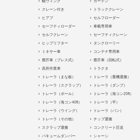
幌ウィング
カーテン
クレーン付き
トラッククレーン
ヒアブ
セルフローダー
セーフティローダー
車載専用車
セルフクレーン
セーフティクレーン
ヒップリフター
タンクローリー
ミキサー車
コンテナ専用車
塵芥車（プレス式）
塵芥車（回転式）
高所作業車
トラクタ
トレーラ（まな板）
トレーラ（重機運搬）
トレーラ（スクラップ）
トレーラ（ダンプ）
トレーラ（ポール）
トレーラ（海コン20ft）
トレーラ（海コン40ft）
トレーラ（平）
トレーラ（ウイング）
トレーラ（バン）
トレーラ（その他）
チップ運搬
スクラップ運搬
コンクリート圧送
バキュームダンパー
シャーシ