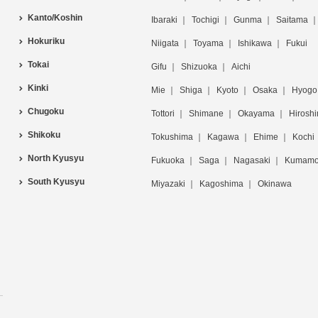
Kanto/Koshin
Ibaraki
Tochigi
Gunma
Saitama
Hokuriku
Niigata
Toyama
Ishikawa
Fukui
Tokai
Gifu
Shizuoka
Aichi
Kinki
Mie
Shiga
Kyoto
Osaka
Hyogo
Chugoku
Tottori
Shimane
Okayama
Hirosh
Shikoku
Tokushima
Kagawa
Ehime
Kochi
North Kyusyu
Fukuoka
Saga
Nagasaki
Kumamo
South Kyusyu
Miyazaki
Kagoshima
Okinawa