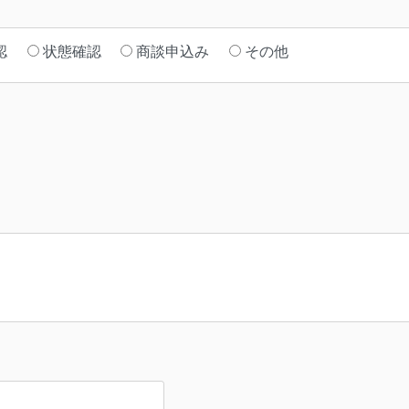
認
状態確認
商談申込み
その他