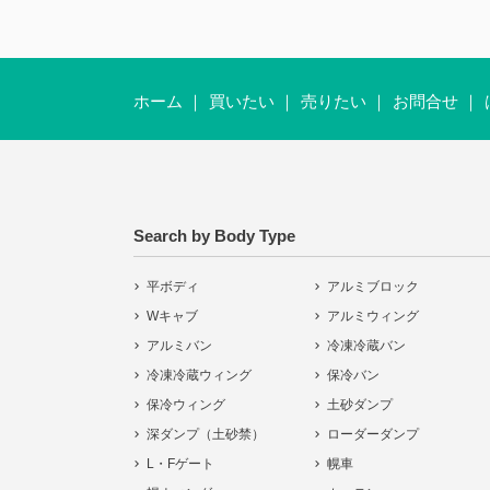
ホーム
買いたい
売りたい
お問合せ
Search by Body Type
平ボディ
アルミブロック
Wキャブ
アルミウィング
アルミバン
冷凍冷蔵バン
冷凍冷蔵ウィング
保冷バン
保冷ウィング
土砂ダンプ
深ダンプ（土砂禁）
ローダーダンプ
L・Fゲート
幌車