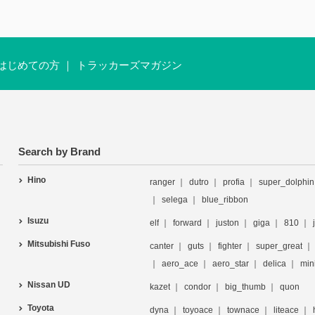
はじめての方
トラッカーズマガジン
Search by Brand
Hino
ranger
dutro
profia
super_dolphin
selega
blue_ribbon
Isuzu
elf
forward
juston
giga
810
Mitsubishi Fuso
canter
guts
fighter
super_great
aero_ace
aero_star
delica
min
Nissan UD
kazet
condor
big_thumb
quon
Toyota
dyna
toyoace
townace
liteace