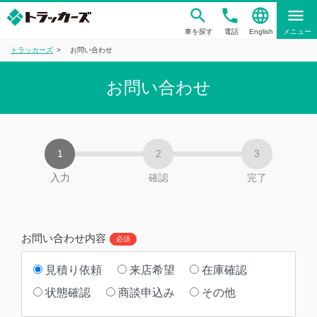
phone
language
menu
車を探す
電話
English
メニュー
トラッカーズ
お問い合わせ
お問い合わせ
入力
確認
完了
お問い合わせ内容
必須
見積り依頼
来店希望
在庫確認
状態確認
商談申込み
その他