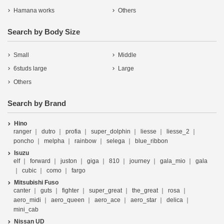
Hamana works
Others
Search by Body Size
Small
Middle
6studs large
Large
Others
Search by Brand
Hino
ranger
dutro
profia
super_dolphin
liesse
liesse_2
poncho
melpha
rainbow
selega
blue_ribbon
Isuzu
elf
forward
juston
giga
810
journey
gala_mio
gala
cubic
como
fargo
Mitsubishi Fuso
canter
guts
fighter
super_great
the_great
rosa
aero_midi
aero_queen
aero_ace
aero_star
delica
mini_cab
Nissan UD