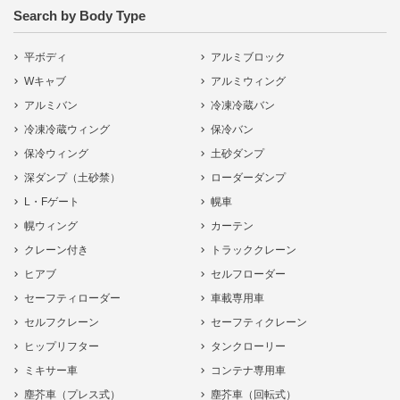
Search by Body Type
平ボディ
アルミブロック
Wキャブ
アルミウィング
アルミバン
冷凍冷蔵バン
冷凍冷蔵ウィング
保冷バン
保冷ウィング
土砂ダンプ
深ダンプ（土砂禁）
ローダーダンプ
L・Fゲート
幌車
幌ウィング
カーテン
クレーン付き
トラッククレーン
ヒアブ
セルフローダー
セーフティローダー
車載専用車
セルフクレーン
セーフティクレーン
ヒップリフター
タンクローリー
ミキサー車
コンテナ専用車
塵芥車（プレス式）
塵芥車（回転式）