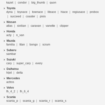
kazet
condor
big_thumb
quon
Toyota
dyna
toyoace
townace
liteace
hiace
regiusace
probox
succeed
coaster
pixis
Nissan
atlas
sivilian
caravan
vanette
clipper
Honda
acty
n_van
Mazda
familia
titan
bongo
scrum
Subaru
sambar
Suzuki
cary
super_cary
every
Daihatsu
hijet
delta
Mercedes
actros
Volvo
fh_4_2
fh_6_4
Scania
scania_p
scania_g
scania_r
scania_s