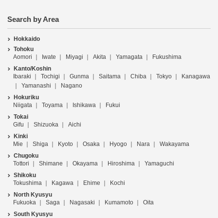
Search by Area
Hokkaido
Tohoku
Aomori
Iwate
Miyagi
Akita
Yamagata
Fukushima
Kanto/Koshin
Ibaraki
Tochigi
Gunma
Saitama
Chiba
Tokyo
Kanagawa
Yamanashi
Nagano
Hokuriku
Niigata
Toyama
Ishikawa
Fukui
Tokai
Gifu
Shizuoka
Aichi
Kinki
Mie
Shiga
Kyoto
Osaka
Hyogo
Nara
Wakayama
Chugoku
Tottori
Shimane
Okayama
Hiroshima
Yamaguchi
Shikoku
Tokushima
Kagawa
Ehime
Kochi
North Kyusyu
Fukuoka
Saga
Nagasaki
Kumamoto
Oita
South Kyusyu