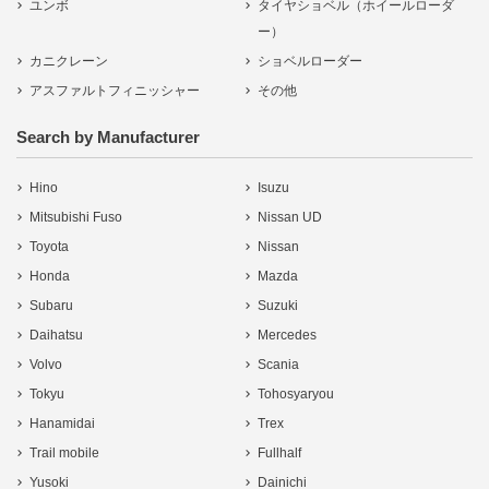
ユンボ
タイヤショベル（ホイールローダ
ー）
カニクレーン
ショベルローダー
アスファルトフィニッシャー
その他
Search by Manufacturer
Hino
Isuzu
Mitsubishi Fuso
Nissan UD
Toyota
Nissan
Honda
Mazda
Subaru
Suzuki
Daihatsu
Mercedes
Volvo
Scania
Tokyu
Tohosyaryou
Hanamidai
Trex
Trail mobile
Fullhalf
Yusoki
Dainichi