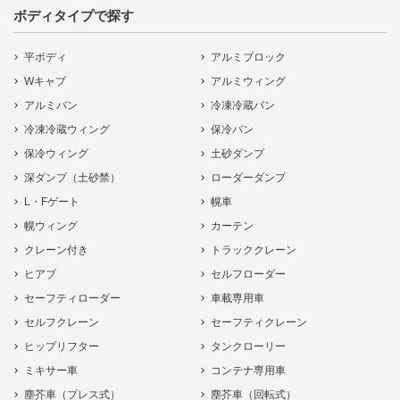
ボディタイプで探す
平ボディ
アルミブロック
Wキャブ
アルミウィング
アルミバン
冷凍冷蔵バン
冷凍冷蔵ウィング
保冷バン
保冷ウィング
土砂ダンプ
深ダンプ（土砂禁）
ローダーダンプ
L・Fゲート
幌車
幌ウィング
カーテン
クレーン付き
トラッククレーン
ヒアブ
セルフローダー
セーフティローダー
車載専用車
セルフクレーン
セーフティクレーン
ヒップリフター
タンクローリー
ミキサー車
コンテナ専用車
塵芥車（プレス式）
塵芥車（回転式）