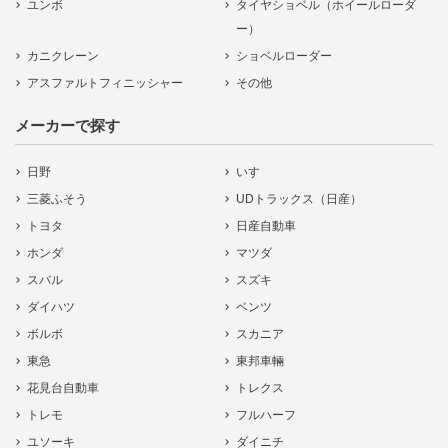
ユンボ
タイヤショベル（ホイールローダ
ー）
カニクレーン
ショベルローダー
アスファルトフィニッシャー
その他
メーカーで探す
日野
いすゞ
三菱ふそう
UDトラックス（日産）
トヨタ
日産自動車
ホンダ
マツダ
スバル
スズキ
ダイハツ
ベンツ
ボルボ
スカニア
東急
東邦車輛
花見台自動車
トレクス
トレモ
フルハーフ
ユソーキ
ダイニチ