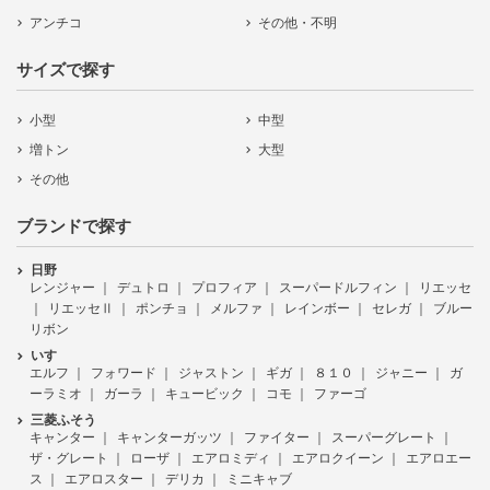
アンチコ
その他・不明
サイズで探す
小型
中型
増トン
大型
その他
ブランドで探す
日野
レンジャー
デュトロ
プロフィア
スーパードルフィン
リエッセ
リエッセⅡ
ポンチョ
メルファ
レインボー
セレガ
ブルー
リボン
いすゞ
エルフ
フォワード
ジャストン
ギガ
８１０
ジャニー
ガ
ーラミオ
ガーラ
キュービック
コモ
ファーゴ
三菱ふそう
キャンター
キャンターガッツ
ファイター
スーパーグレート
ザ・グレート
ローザ
エアロミディ
エアロクイーン
エアロエー
ス
エアロスター
デリカ
ミニキャブ