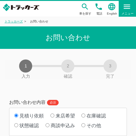
phone
language
menu
車を探す
電話
English
メニュー
トラッカーズ
お問い合わせ
お問い合わせ
入力
確認
完了
お問い合わせ内容
必須
見積り依頼
来店希望
在庫確認
状態確認
商談申込み
その他