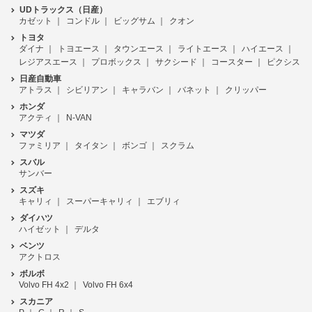
UDトラックス（日産）
カゼット
コンドル
ビッグサム
クオン
トヨタ
ダイナ
トヨエース
タウンエース
ライトエース
ハイエース
レジアスエース
プロボックス
サクシード
コースター
ピクシス
日産自動車
アトラス
シビリアン
キャラバン
バネット
クリッパー
ホンダ
アクティ
N-VAN
マツダ
ファミリア
タイタン
ボンゴ
スクラム
スバル
サンバー
スズキ
キャリィ
スーパーキャリィ
エブリィ
ダイハツ
ハイゼット
デルタ
ベンツ
アクトロス
ボルボ
Volvo FH 4x2
Volvo FH 6x4
スカニア