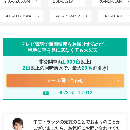
2KG-XZC605M
EBD-S321V
TRG-NLR85AN
BDG-FD8JPWA
SKG-FSR90S2
TKG-FEA20
テレビ電話で車両状態をお届けするので、
現地に車を見に来なくても大丈夫！
1,000台
非公開車両
以上!
2台
20％
以上の同時購入で、最大
割引き!
メール問い合わせ
0078-6011-0012
中古トラックの売買のことでお困りのことが
ございましたら、
お気軽にお問い合わせくだ