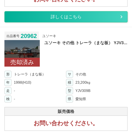
詳しくはこちら
20962
ユソーキ
出品番号
ユソーキ その他 トレーラ（まな板） YJV3...
売却済み
形
トレーラ（まな板）
サ
その他
年
1998(H10)
積
23,200
kg
走
-
型
YJV309B
検
-
県
愛知県
販売価格
お問い合わせください。