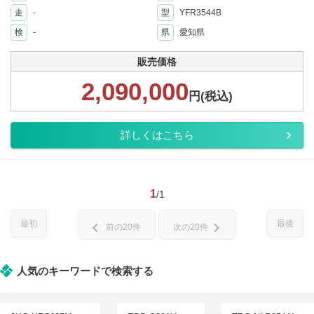
走
-
型
YFR3544B
検
-
県
愛知県
販売価格
2,090,000
円(税込)
詳しくはこちら
1
/1
最初
最後
chevron_left
chevron_right
前の20件
次の20件
人気のキーワードで検索する