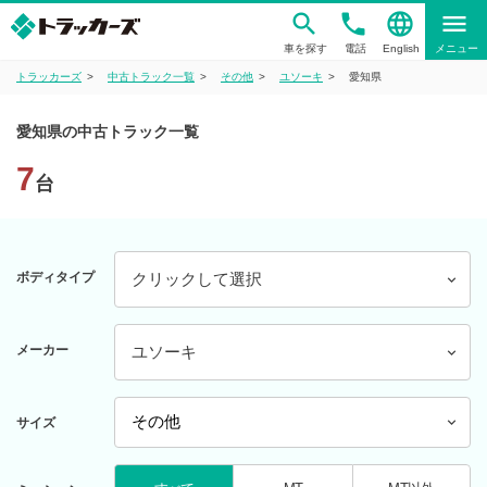
phone
language
menu
車を探す
電話
English
メニュー
トラッカーズ
中古トラック一覧
その他
ユソーキ
愛知県
愛知県の中古トラック一覧
7
台
ボディタイプ
クリックして選択
メーカー
ユソーキ
サイズ