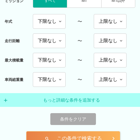
すべて
MT
MT以外
ミッション
〜
年式
〜
走行距離
〜
最大積載量
〜
車両総重量
もっと詳細な条件を追加する
条件をクリア
この条件で検索する
search