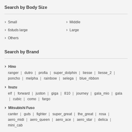
Search by Body Size
Small
Middle
6studs large
Large
Others
Search by Brand
Hino
ranger
dutro
profia
super_dolphin
liesse
liesse_2
poncho
melpha
rainbow
selega
blue_ribbon
Isuzu
elf
forward
juston
giga
810
journey
gala_mio
gala
cubic
como
fargo
Mitsubishi Fuso
canter
guts
fighter
super_great
the_great
rosa
aero_midi
aero_queen
aero_ace
aero_star
delica
mini_cab