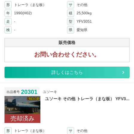
形
トレーラ（まな板）
サ
その他
年
1990(H02)
積
25,500
kg
走
-
型
YFV3051
検
-
県
愛知県
販売価格
お問い合わせください。
詳しくはこちら
20301
ユソーキ
出品番号
ユソーキ その他 トレーラ（まな板） YFV3...
売却済み
形
トレーラ（まな板）
サ
その他