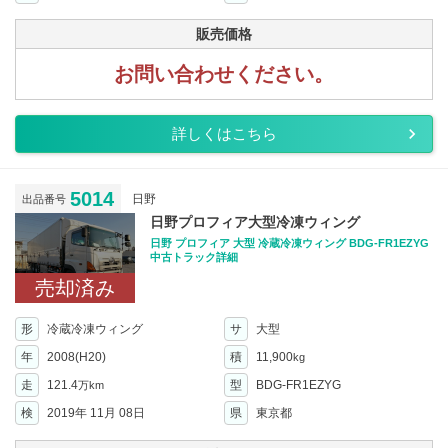
販売価格
お問い合わせください。
詳しくはこちら
5014
日野
出品番号
日野プロフィア大型冷凍ウィング
日野 プロフィア 大型 冷蔵冷凍ウィング BDG-FR1EZYG
中古トラック詳細
売却済み
形
冷蔵冷凍ウィング
サ
大型
年
2008(H20)
積
11,900
kg
走
121.4
型
BDG-FR1EZYG
万km
検
2019年 11月 08日
県
東京都