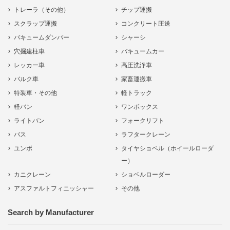
トレーラ（その他）
チップ運搬
スクラップ運搬
コンクリート圧送
バキュームダンパー
シャーシ
穴掘建柱車
バキュームカー
レッカー車
高圧洗浄車
バルク車
家畜運搬車
特装車・その他
軽トラック
軽バン
ワンボックス
ライトバン
フォークリフト
バス
ラフタークレーン
ユンボ
タイヤショベル（ホイールローダ
ー）
カニクレーン
ショベルローダー
アスファルトフィニッシャー
その他
Search by Manufacturer