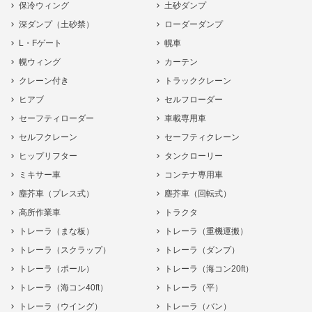
保冷ウィング
土砂ダンプ
深ダンプ（土砂禁）
ローダーダンプ
L・Fゲート
幌車
幌ウィング
カーテン
クレーン付き
トラッククレーン
ヒアブ
セルフローダー
セーフティローダー
車載専用車
セルフクレーン
セーフティクレーン
ヒップリフター
タンクローリー
ミキサー車
コンテナ専用車
塵芥車（プレス式）
塵芥車（回転式）
高所作業車
トラクタ
トレーラ（まな板）
トレーラ（重機運搬）
トレーラ（スクラップ）
トレーラ（ダンプ）
トレーラ（ポール）
トレーラ（海コン20ft）
トレーラ（海コン40ft）
トレーラ（平）
トレーラ（ウイング）
トレーラ（バン）