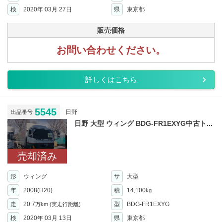
検
2020年 03月 27日
県
東京都
販売価格
お問い合わせください。
詳しくはこちら
5545
日野
出品番号
日野 大型 ウィング BDG-FR1EXYG中古ト...
売却済み
形
ウィング
サ
大型
年
2008(H20)
積
14,100
kg
走
20.7
型
BDG-FR1EXYG
万km
(実走行距離)
検
2020年 03月 13日
県
東京都