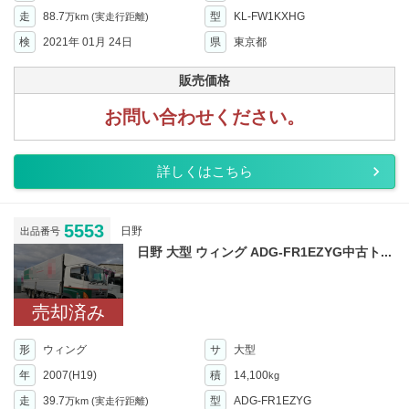
走
88.7
型
KL-FW1KXHG
万km
(実走行距離)
検
2021年 01月 24日
県
東京都
販売価格
お問い合わせください。
詳しくはこちら
5553
日野
出品番号
日野 大型 ウィング ADG-FR1EZYG中古ト...
売却済み
形
ウィング
サ
大型
年
2007(H19)
積
14,100
kg
走
39.7
型
ADG-FR1EZYG
万km
(実走行距離)