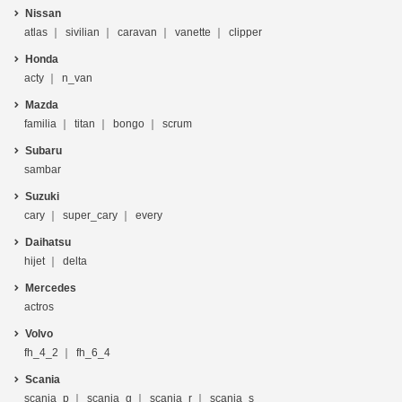
Nissan
atlas
sivilian
caravan
vanette
clipper
Honda
acty
n_van
Mazda
familia
titan
bongo
scrum
Subaru
sambar
Suzuki
cary
super_cary
every
Daihatsu
hijet
delta
Mercedes
actros
Volvo
fh_4_2
fh_6_4
Scania
scania_p
scania_g
scania_r
scania_s