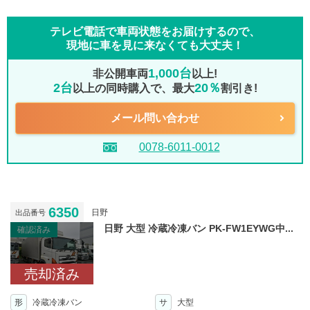
テレビ電話で車両状態をお届けするので、
現地に車を見に来なくても大丈夫！
1,000台
非公開車両
以上!
2台
20％
以上の同時購入で、最大
割引き!
メール問い合わせ
0078-6011-0012
6350
日野
出品番号
日野 大型 冷蔵冷凍バン PK-FW1EYWG中...
確認済み
売却済み
形
冷蔵冷凍バン
サ
大型