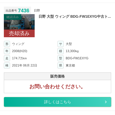
7436
日野
出品番号
日野 大型 ウィング BDG-FW1EXYG中古ト...
確認済み
売却済み
形
ウィング
サ
大型
年
2008(H20)
積
13,300
kg
走
174.7
型
BDG-FW1EXYG
万km
検
2021年 06月 22日
県
東京都
販売価格
お問い合わせください。
詳しくはこちら