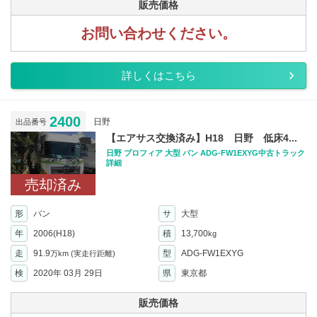
販売価格
お問い合わせください。
詳しくはこちら
2400
日野
出品番号
【エアサス交換済み】H18 日野 低床4...
日野 プロフィア 大型 バン ADG-FW1EXYG中古トラック
詳細
売却済み
形
バン
サ
大型
年
2006(H18)
積
13,700
kg
走
91.9
型
ADG-FW1EXYG
万km
(実走行距離)
検
2020年 03月 29日
県
東京都
販売価格