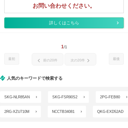
お問い合わせください。
詳しくはこちら
1
/1
最初
最後
chevron_left
chevron_right
前の20件
次の20件
人気のキーワードで検索する
SKG-NLR85AN
SKG-FSR90S2
2PG-FEB80
2RG-XZU710M
NCCTB34081
QKG-EXD52AD