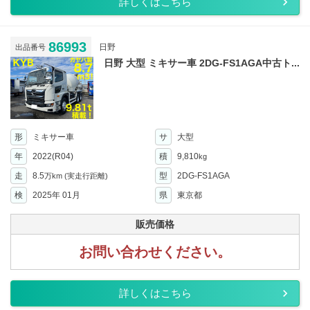
詳しくはこちら
86993
日野
出品番号
日野 大型 ミキサー車 2DG-FS1AGA中古ト...
形
ミキサー車
サ
大型
年
2022(R04)
積
9,810
kg
走
8.5
型
2DG-FS1AGA
万km
(実走行距離)
検
2025年 01月
県
東京都
販売価格
お問い合わせください。
詳しくはこちら