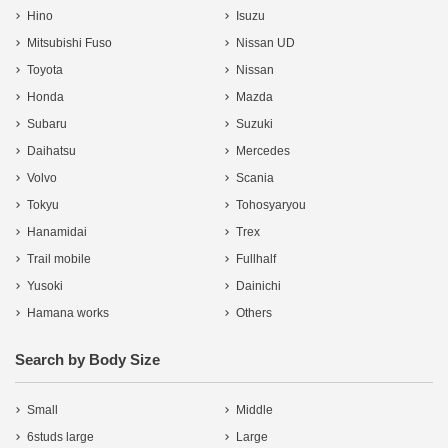
Hino
Isuzu
Mitsubishi Fuso
Nissan UD
Toyota
Nissan
Honda
Mazda
Subaru
Suzuki
Daihatsu
Mercedes
Volvo
Scania
Tokyu
Tohosyaryou
Hanamidai
Trex
Trail mobile
Fullhalf
Yusoki
Dainichi
Hamana works
Others
Search by Body Size
Small
Middle
6studs large
Large