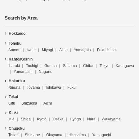
Search by Area
Hokkaido
Tohoku
Aomori
Iwate
Miyagi
Akita
Yamagata
Fukushima
Kanto/Koshin
Ibaraki
Tochigi
Gunma
Saitama
Chiba
Tokyo
Kanagawa
Yamanashi
Nagano
Hokuriku
Niigata
Toyama
Ishikawa
Fukui
Tokai
Gifu
Shizuoka
Aichi
Kinki
Mie
Shiga
Kyoto
Osaka
Hyogo
Nara
Wakayama
Chugoku
Tottori
Shimane
Okayama
Hiroshima
Yamaguchi