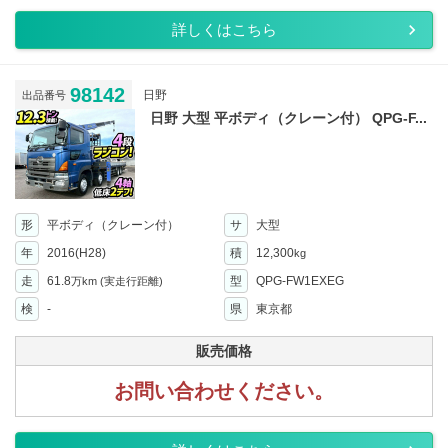
詳しくはこちら
98142
日野
出品番号
日野 大型 平ボディ（クレーン付） QPG-F...
形
平ボディ（クレーン付）
サ
大型
年
2016(H28)
積
12,300
kg
走
61.8
型
QPG-FW1EXEG
万km
(実走行距離)
検
-
県
東京都
販売価格
お問い合わせください。