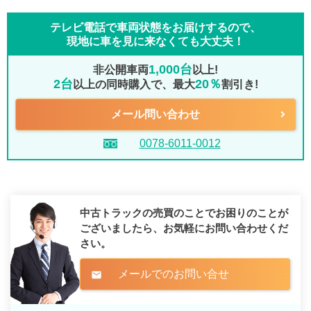
テレビ電話で車両状態をお届けするので、
現地に車を見に来なくても大丈夫！
1,000台
非公開車両
以上!
2台
20％
以上の同時購入で、最大
割引き!
メール問い合わせ
0078-6011-0012
中古トラックの売買のことでお困りのことが
ございましたら、
お気軽にお問い合わせくだ
さい。
メールでのお問い合せ
mail