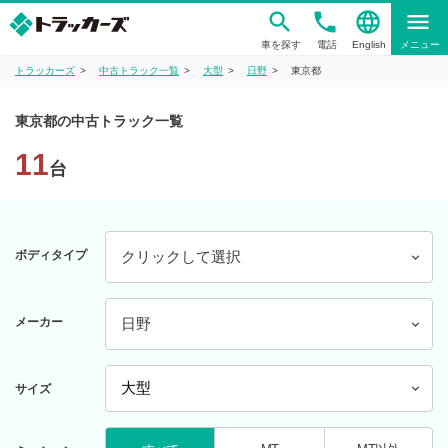
phone
language
menu
車を探す
電話
English
メニュー
トラッカーズ
中古トラック一覧
大型
日野
東京都
東京都の中古トラック一覧
11
台
ボディタイプ
クリックして選択
メーカー
日野
サイズ