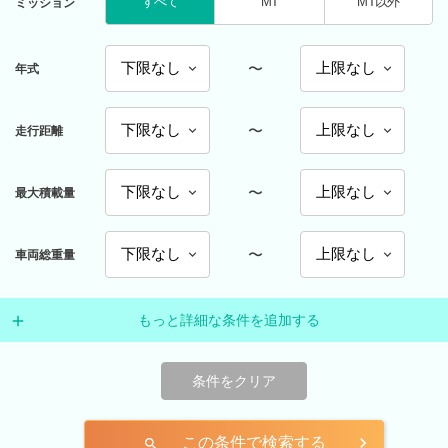
すべて
MT
MT以外
ミッション
〜
年式
〜
走行距離
〜
最大積載量
〜
車両総重量
もっと詳細な条件を追加する
条件をクリア
この条件で検索する
search