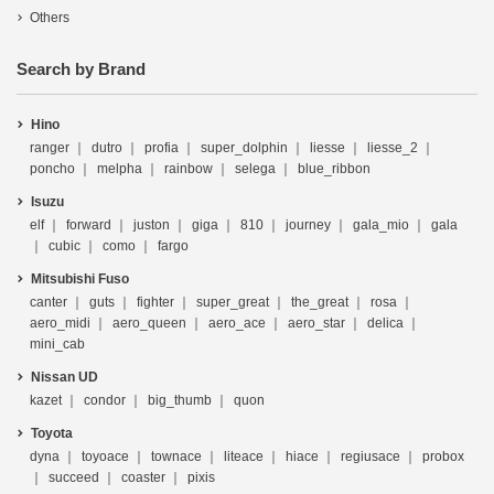
Others
Search by Brand
Hino
ranger
dutro
profia
super_dolphin
liesse
liesse_2
poncho
melpha
rainbow
selega
blue_ribbon
Isuzu
elf
forward
juston
giga
810
journey
gala_mio
gala
cubic
como
fargo
Mitsubishi Fuso
canter
guts
fighter
super_great
the_great
rosa
aero_midi
aero_queen
aero_ace
aero_star
delica
mini_cab
Nissan UD
kazet
condor
big_thumb
quon
Toyota
dyna
toyoace
townace
liteace
hiace
regiusace
probox
succeed
coaster
pixis