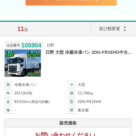
11
unfold_more
並び順変更
台
105904
日野
出品番号
日野 大型 冷蔵冷凍バン 2DG-FR1EHG中古...
形
冷蔵冷凍バン
サ
大型
年
2017(H29)
積
12,700
kg
走
83.6
型
2DG-FR1EHG
万km
(実走行距離)
検
-
県
東京都
販売価格
お問い合わせください。