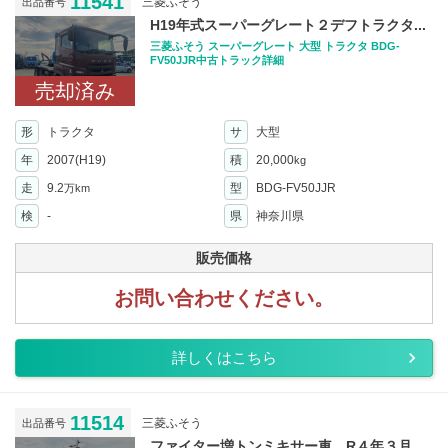
11541
三菱ふそう
出品番号
H19年式スーパーグレート２デフトラクタ...
三菱ふそう スーパーグレート 大型 トラクタ BDG-
FV50JJR中古トラック詳細
売却済み
形
トラクタ
サ
大型
年
2007(H19)
積
20,000
kg
走
9.2
型
BDG-FV50JJR
万km
検
-
県
神奈川県
販売価格
お問い合わせください。
詳しくはこちら
11514
三菱ふそう
出品番号
ファイター増トンミキサー車、R４年３月...