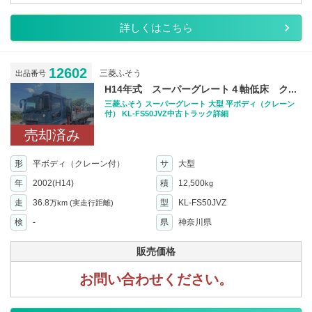
詳しくはこちら
12602
三菱ふそう
出品番号
H14年式 スーパーグレート４軸低床 ク...
三菱ふそう スーパーグレート 大型 平ボディ（クレーン
付） KL-FS50JVZ中古トラック詳細
売却済み
形
平ボディ（クレーン付）
サ
大型
年
2002(H14)
積
12,500
kg
走
36.8
型
KL-FS50JVZ
万km
(実走行距離)
検
-
県
神奈川県
販売価格
お問い合わせください。