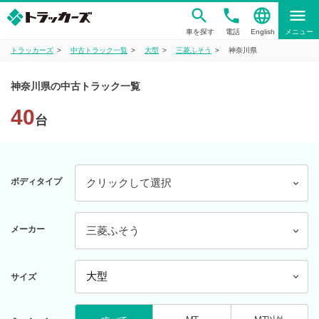
phone
language
menu
車を探す
電話
English
メニュー
トラッカーズ
中古トラック一覧
大型
三菱ふそう
神奈川県
神奈川県の中古トラック一覧
40
台
ボディタイプ
クリックして選択
メーカー
三菱ふそう
サイズ