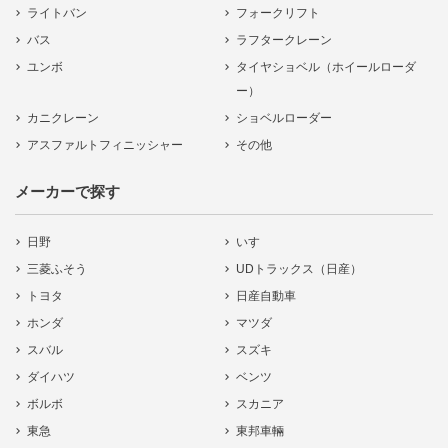
ライトバン
フォークリフト
バス
ラフタークレーン
ユンボ
タイヤショベル（ホイールローダ
ー）
カニクレーン
ショベルローダー
アスファルトフィニッシャー
その他
メーカーで探す
日野
いすゞ
三菱ふそう
UDトラックス（日産）
トヨタ
日産自動車
ホンダ
マツダ
スバル
スズキ
ダイハツ
ベンツ
ボルボ
スカニア
東急
東邦車輛