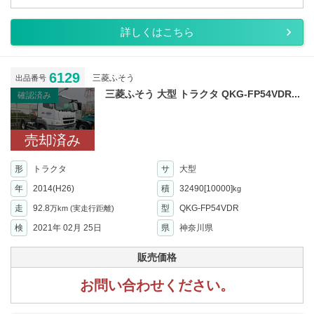
詳しくはこちら
6129
三菱ふそう
出品番号
三菱ふそう 大型 トラクタ QKG-FP54VDR...
確認済み
売却済み
形
トラクタ
サ
大型
年
2014(H26)
積
32490[10000]
kg
走
92.8
型
QKG-FP54VDR
万km
(実走行距離)
検
2021年 02月 25日
県
神奈川県
販売価格
お問い合わせください。