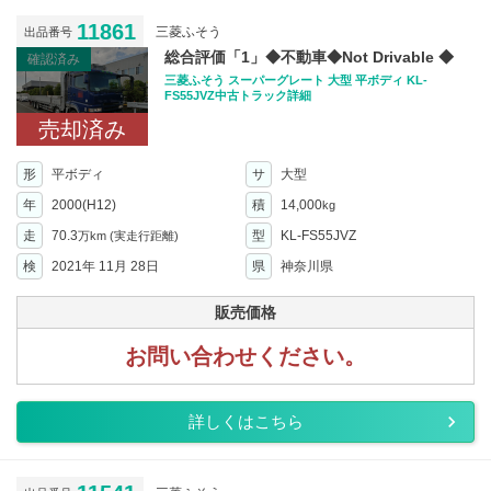
11861
三菱ふそう
出品番号
総合評価「1」◆不動車◆Not Drivable ◆
確認済み
三菱ふそう スーパーグレート 大型 平ボディ KL-
FS55JVZ中古トラック詳細
売却済み
形
平ボディ
サ
大型
年
2000(H12)
積
14,000
kg
走
70.3
型
KL-FS55JVZ
万km
(実走行距離)
検
2021年 11月 28日
県
神奈川県
販売価格
お問い合わせください。
詳しくはこちら