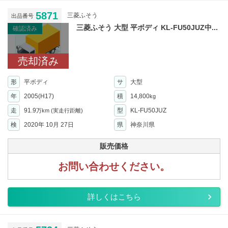
5871
三菱ふそう
出品番号
三菱ふそう 大型 平ボディ KL-FU50JUZ中...
確認済み
売却済み
形
平ボディ
サ
大型
年
2005(H17)
積
14,800
kg
走
91.9
型
KL-FU50JUZ
万km
(実走行距離)
検
2020年 10月 27日
県
神奈川県
販売価格
お問い合わせください。
詳しくはこちら