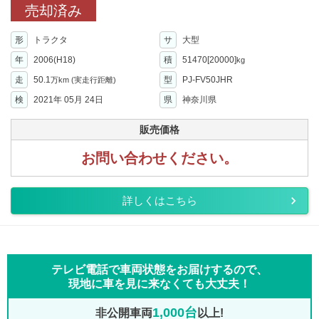
売却済み
形
トラクタ
サ
大型
年
2006(H18)
積
51470[20000]
kg
走
50.1
型
PJ-FV50JHR
万km
(実走行距離)
検
2021年 05月 24日
県
神奈川県
販売価格
お問い合わせください。
詳しくはこちら
テレビ電話で車両状態をお届けするので、
現地に車を見に来なくても大丈夫！
1,000台
非公開車両
以上!