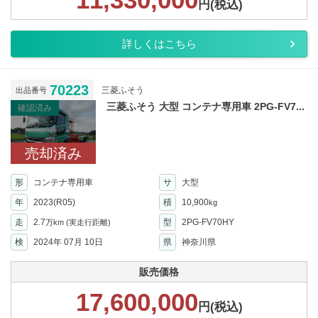
円(税込)
詳しくはこちら
70223
三菱ふそう
出品番号
三菱ふそう 大型 コンテナ専用車 2PG-FV7...
確認済み
売却済み
形
コンテナ専用車
サ
大型
年
2023(R05)
積
10,900
kg
走
2.7
型
2PG-FV70HY
万km
(実走行距離)
検
2024年 07月 10日
県
神奈川県
販売価格
17,600,000
円(税込)