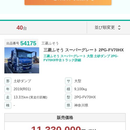
40
unfold_more
並び順変更
台
54175
三菱ふそう
出品番号
三菱ふそう スーパーグレート 2PG-FV70HX
三菱ふそう スーパーグレート 大型 土砂ダンプ 2PG-
FV70HX中古トラック詳細
形
土砂ダンプ
サ
大型
年
2019(R01)
積
9,100
kg
走
13.3
型
2PG-FV70HX
万km
(実走行距離)
検
-
県
神奈川県
販売価格
11,330,000