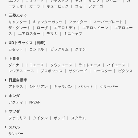
エルフ
フォワード
ジャストン
ギガ
８１０
ジャニー
ガ
ーラミオ
ガーラ
キュービック
コモ
ファーゴ
三菱ふそう
キャンター
キャンターガッツ
ファイター
スーパーグレート
ザ・グレート
ローザ
エアロミディ
エアロクイーン
エアロエー
ス
エアロスター
デリカ
ミニキャブ
UDトラックス（日産）
カゼット
コンドル
ビッグサム
クオン
トヨタ
ダイナ
トヨエース
タウンエース
ライトエース
ハイエース
レジアスエース
プロボックス
サクシード
コースター
ピクシス
日産自動車
アトラス
シビリアン
キャラバン
バネット
クリッパー
ホンダ
アクティ
N-VAN
マツダ
ファミリア
タイタン
ボンゴ
スクラム
スバル
サンバー