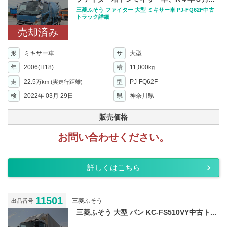
三菱ふそう ファイター 大型 ミキサー車 PJ-FQ62F中古
トラック詳細
売却済み
形
ミキサー車
サ
大型
年
2006(H18)
積
11,000
kg
走
22.5
型
PJ-FQ62F
万km
(実走行距離)
検
2022年 03月 29日
県
神奈川県
販売価格
お問い合わせください。
詳しくはこちら
11501
三菱ふそう
出品番号
三菱ふそう 大型 バン KC-FS510VY中古ト...