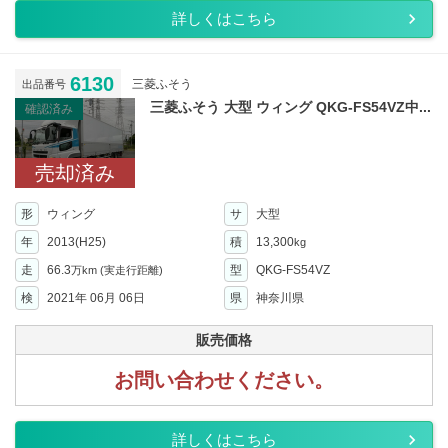
詳しくはこちら
6130
三菱ふそう
出品番号
三菱ふそう 大型 ウィング QKG-FS54VZ中...
確認済み
売却済み
形
ウィング
サ
大型
年
2013(H25)
積
13,300
kg
走
66.3
型
QKG-FS54VZ
万km
(実走行距離)
検
2021年 06月 06日
県
神奈川県
販売価格
お問い合わせください。
詳しくはこちら