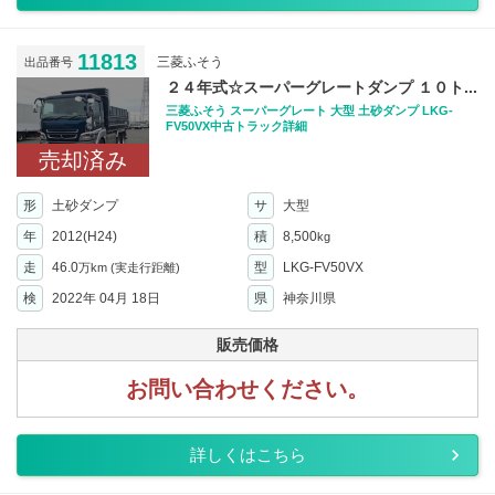
11813
三菱ふそう
出品番号
２４年式☆スーパーグレートダンプ １０ト...
三菱ふそう スーパーグレート 大型 土砂ダンプ LKG-
FV50VX中古トラック詳細
売却済み
形
土砂ダンプ
サ
大型
年
2012(H24)
積
8,500
kg
走
46.0
型
LKG-FV50VX
万km
(実走行距離)
検
2022年 04月 18日
県
神奈川県
販売価格
お問い合わせください。
詳しくはこちら