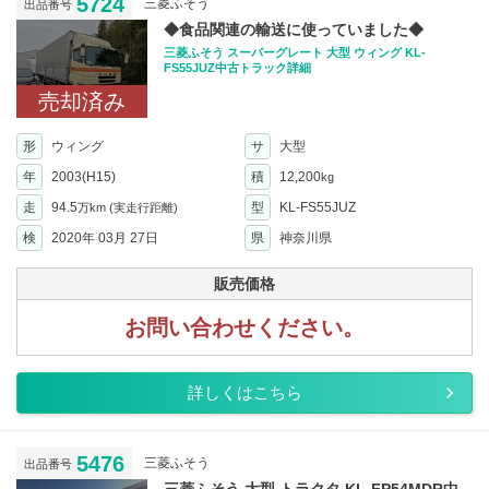
5724
三菱ふそう
出品番号
◆食品関連の輸送に使っていました◆
三菱ふそう スーパーグレート 大型 ウィング KL-
FS55JUZ中古トラック詳細
売却済み
形
ウィング
サ
大型
年
2003(H15)
積
12,200
kg
走
94.5
型
KL-FS55JUZ
万km
(実走行距離)
検
2020年 03月 27日
県
神奈川県
販売価格
お問い合わせください。
詳しくはこちら
5476
三菱ふそう
出品番号
三菱ふそう 大型 トラクタ KL-FP54MDR中...