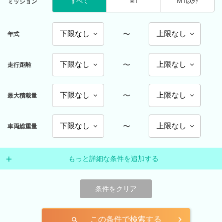
すべて
MT
MT以外
ミッション
〜
年式
〜
走行距離
〜
最大積載量
〜
車両総重量
もっと詳細な条件を追加する
条件をクリア
この条件で検索する
search