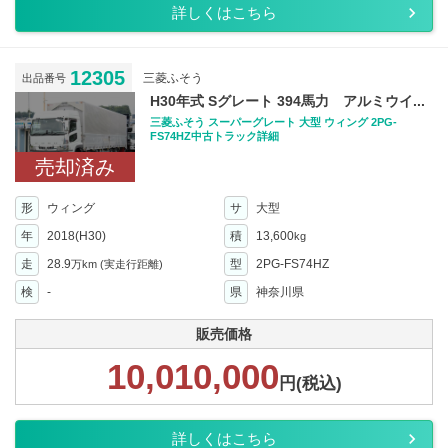
詳しくはこちら
12305
三菱ふそう
出品番号
H30年式 Sグレート 394馬力 アルミウイ...
三菱ふそう スーパーグレート 大型 ウィング 2PG-
FS74HZ中古トラック詳細
売却済み
形
ウィング
サ
大型
年
2018(H30)
積
13,600
kg
走
28.9
型
2PG-FS74HZ
万km
(実走行距離)
検
-
県
神奈川県
販売価格
10,010,000
円(税込)
詳しくはこちら