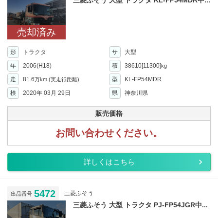
売却済み
形
トラクタ
サ
大型
年
2006(H18)
積
38610[11300]
kg
走
81.6
型
KL-FP54MDR
万km
(実走行距離)
検
2020年 03月 29日
県
神奈川県
販売価格
お問い合わせください。
詳しくはこちら
5472
三菱ふそう
出品番号
三菱ふそう 大型 トラクタ PJ-FP54JGR中...