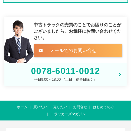
中古トラックの売買のことでお困りのことが
ございましたら、
お気軽にお問い合わせくだ
さい。
メールでのお問い合せ
mail
0078-6011-0012
平日9:00～18:00 （土日・祝祭日除く）
ホーム
買いたい
売りたい
お問合せ
はじめての方
トラッカーズマガジン