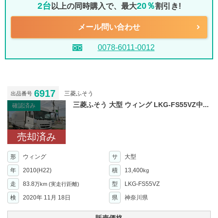
2台
20％
以上の同時購入で、最大
割引き!
メール問い合わせ
0078-6011-0012
6917
三菱ふそう
出品番号
三菱ふそう 大型 ウィング LKG-FS55VZ中...
確認済み
売却済み
形
ウィング
サ
大型
年
2010(H22)
積
13,400
kg
走
83.8
型
LKG-FS55VZ
万km
(実走行距離)
検
2020年 11月 18日
県
神奈川県