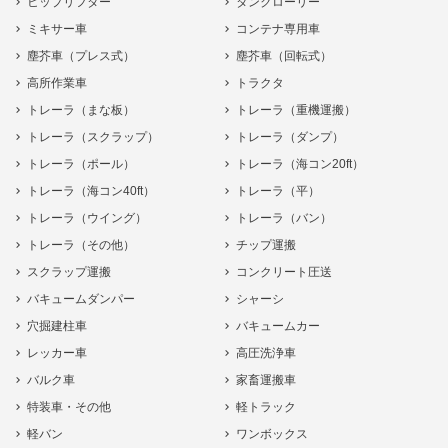
ヒップリフター
タンクローリー
ミキサー車
コンテナ専用車
塵芥車（プレス式）
塵芥車（回転式）
高所作業車
トラクタ
トレーラ（まな板）
トレーラ（重機運搬）
トレーラ（スクラップ）
トレーラ（ダンプ）
トレーラ（ポール）
トレーラ（海コン20ft）
トレーラ（海コン40ft）
トレーラ（平）
トレーラ（ウイング）
トレーラ（バン）
トレーラ（その他）
チップ運搬
スクラップ運搬
コンクリート圧送
バキュームダンパー
シャーシ
穴掘建柱車
バキュームカー
レッカー車
高圧洗浄車
バルク車
家畜運搬車
特装車・その他
軽トラック
軽バン
ワンボックス