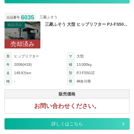
6035
三菱ふそう
出品番号
三菱ふそう 大型 ヒップリフター PJ-FS50...
確認済み
売却済み
形
ヒップリフター
サ
大型
年
2006(H18)
積
13,000
kg
走
149.8
型
PJ-FS50JZ
万km
検
-
県
神奈川県
販売価格
お問い合わせください。
詳しくはこちら