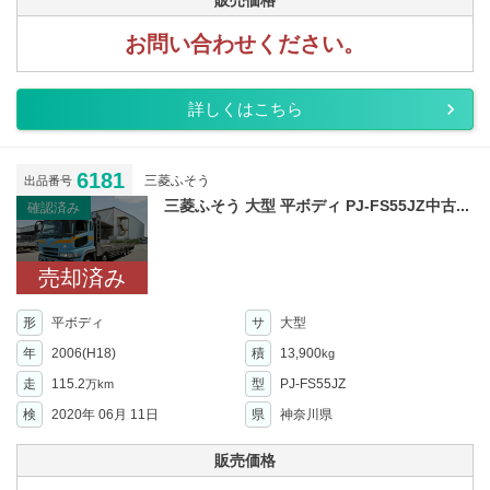
販売価格
お問い合わせください。
詳しくはこちら
6181
三菱ふそう
出品番号
三菱ふそう 大型 平ボディ PJ-FS55JZ中古...
確認済み
売却済み
形
平ボディ
サ
大型
年
2006(H18)
積
13,900
kg
走
115.2
型
PJ-FS55JZ
万km
検
2020年 06月 11日
県
神奈川県
販売価格