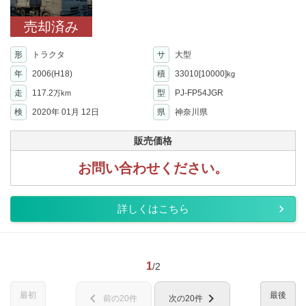
売却済み
形
トラクタ
サ
大型
年
2006(H18)
積
33010[10000]
kg
走
117.2
型
PJ-FP54JGR
万km
検
2020年 01月 12日
県
神奈川県
販売価格
お問い合わせください。
詳しくはこちら
1
/2
最初
最後
chevron_left
chevron_right
前の20件
次の20件