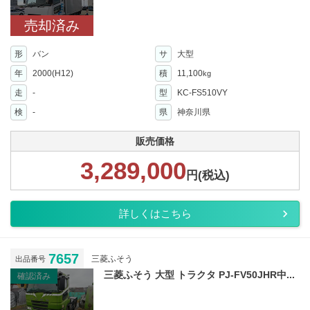
売却済み
形
バン
サ
大型
年
2000(H12)
積
11,100
kg
走
-
型
KC-FS510VY
検
-
県
神奈川県
販売価格
3,289,000
円(税込)
詳しくはこちら
7657
三菱ふそう
出品番号
三菱ふそう 大型 トラクタ PJ-FV50JHR中...
確認済み