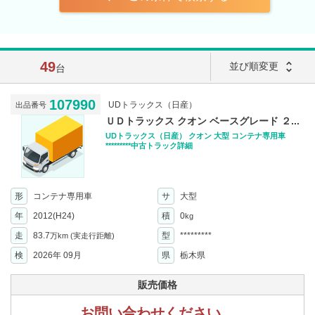
49
unfold_more
並び順変更
台
107990
UDトラックス（日産）
出品番号
ＵＤトラックス クオン ベースグレード ２...
UDトラックス（日産） クオン 大型 コンテナ専用車
*********中古トラック詳細
形
コンテナ専用車
サ
大型
年
2012(H24)
積
0
kg
走
83.7
型
*********
万km
(実走行距離)
検
2026年 09月
県
栃木県
販売価格
お問い合わせください。