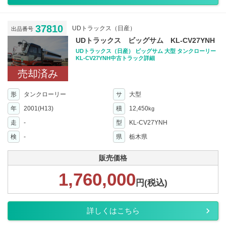
37810
UDトラックス（日産）
出品番号
UDトラックス ビッグサム KL-CV27YNH
UDトラックス（日産） ビッグサム 大型 タンクローリー
KL-CV27YNH中古トラック詳細
売却済み
形
タンクローリー
サ
大型
年
2001(H13)
積
12,450
kg
走
-
型
KL-CV27YNH
検
-
県
栃木県
販売価格
1,760,000
円(税込)
詳しくはこちら