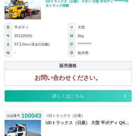
UDトラックス（日産） クオン 大型 平ボディ *********中
古トラック詳細
形
平ボディ
サ
大型
年
2012(H24)
積
0
kg
走
57.1
型
*********
万km
(実走行距離)
検
-
県
栃木県
販売価格
お問い合わせください。
詳しくはこちら
100043
UDトラックス（日産）
出品番号
UDトラックス（日産） 大型 平ボディ QK...