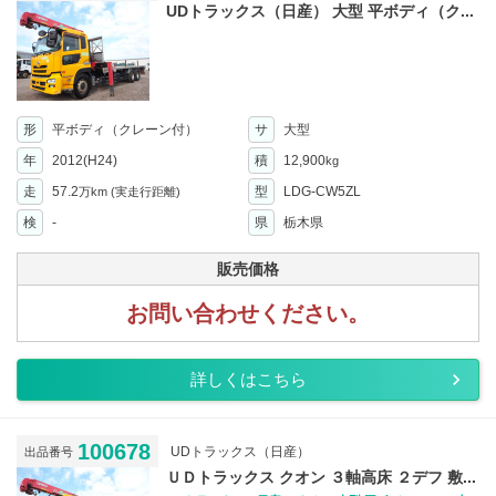
UDトラックス（日産） 大型 平ボディ（ク...
形
平ボディ（クレーン付）
サ
大型
年
2012(H24)
積
12,900
kg
走
57.2
型
LDG-CW5ZL
万km
(実走行距離)
検
-
県
栃木県
販売価格
お問い合わせください。
詳しくはこちら
100678
UDトラックス（日産）
出品番号
ＵＤトラックス クオン ３軸高床 ２デフ 敷...