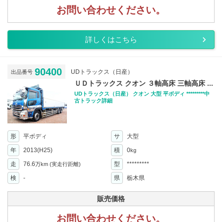
お問い合わせください。
詳しくはこちら
90400
UDトラックス（日産）
出品番号
ＵＤトラックス クオン ３軸高床 三軸高床 ...
UDトラックス（日産） クオン 大型 平ボディ *********中
古トラック詳細
形
平ボディ
サ
大型
年
2013(H25)
積
0
kg
走
76.6
型
*********
万km
(実走行距離)
検
-
県
栃木県
販売価格
お問い合わせください。