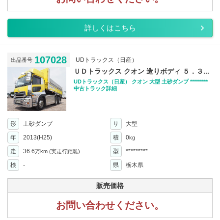
詳しくはこちら
107028
UDトラックス（日産）
出品番号
ＵＤトラックス クオン 造りボディ ５．３...
UDトラックス（日産） クオン 大型 土砂ダンプ *********
中古トラック詳細
形
土砂ダンプ
サ
大型
年
2013(H25)
積
0
kg
走
36.6
型
*********
万km
(実走行距離)
検
-
県
栃木県
販売価格
お問い合わせください。