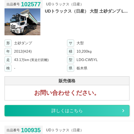
102577
UDトラックス（日産）
出品番号
UDトラックス（日産） 大型 土砂ダンプ L...
形
土砂ダンプ
サ
大型
年
2012(H24)
積
10,200
kg
走
43.1
型
LDG-CW5YL
万km
(実走行距離)
検
-
県
栃木県
販売価格
お問い合わせください。
詳しくはこちら
100935
UDトラックス（日産）
出品番号