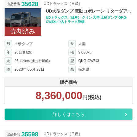
35628
UDトラックス（日産）
出品番号
UD大型ダンプ 電動コボレーン リターダア...
UDトラックス（日産） クオン 大型 土砂ダンプ QKG-
CW5XL中古トラック詳細
売却済み
形
土砂ダンプ
サ
大型
年
2017(H29)
積
9,000
kg
走
26.4
型
QKG-CW5XL
万km
(実走行距離)
検
2023年 05月 23日
県
栃木県
販売価格
8,360,000
円(税込)
詳しくはこちら
35598
UDトラックス（日産）
出品番号