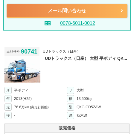
メール問い合わせ
0078-6011-0012
90741
UDトラックス（日産）
出品番号
UDトラックス（日産） 大型 平ボディ QK...
形
平ボディ
サ
大型
年
2013(H25)
積
13,500
kg
走
76.6
型
QKG-CD5ZAW
万km
(実走行距離)
検
-
県
栃木県
販売価格