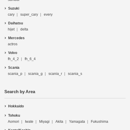
Suzuki
cary
super_cary
every
Daihatsu
hijet
delta
Mercedes
actros
Volvo
fh_4_2
fh_6_4
Scania
scania_p
scania_g
scania_r
scania_s
Search by Area
Hokkaido
Tohoku
Aomori
Iwate
Miyagi
Akita
Yamagata
Fukushima