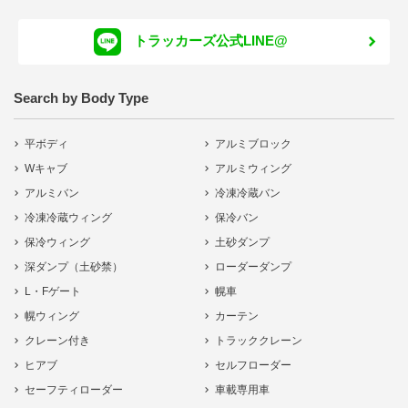
トラッカーズ公式LINE@
Search by Body Type
平ボディ
アルミブロック
Wキャブ
アルミウィング
アルミバン
冷凍冷蔵バン
冷凍冷蔵ウィング
保冷バン
保冷ウィング
土砂ダンプ
深ダンプ（土砂禁）
ローダーダンプ
L・Fゲート
幌車
幌ウィング
カーテン
クレーン付き
トラッククレーン
ヒアブ
セルフローダー
セーフティローダー
車載専用車