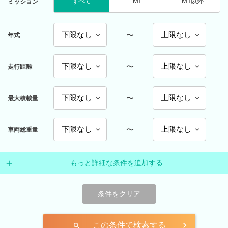
すべて
MT
MT以外
ミッション
〜
年式
〜
走行距離
〜
最大積載量
〜
車両総重量
もっと詳細な条件を追加する
条件をクリア
この条件で検索する
search