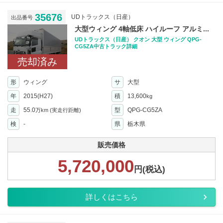
35676
UDトラックス（日産）
出品番号
大型ウィング 4軸低床 ハイルーフ アルミ...
UDトラックス（日産） クオン 大型 ウィング QPG-
CG5ZA中古トラック詳細
売却済み
形
ウィング
サ
大型
年
2015(H27)
積
13,600
kg
走
55.0
型
QPG-CG5ZA
万km
(実走行距離)
検
-
県
栃木県
販売価格
5,720,000
円(税込)
詳しくはこちら