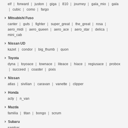
elf
forward
juston
giga
810
journey
gala_mio
gala
cubic
como
fargo
Mitsubishi Fuso
canter
guts
fighter
super_great
the_great
rosa
aero_midi
aero_queen
aero_ace
aero_star
delica
mini_cab
Nissan UD
kazet
condor
big_thumb
quon
Toyota
dyna
toyoace
townace
liteace
hiace
regiusace
probox
succeed
coaster
pixis
Nissan
atlas
sivilian
caravan
vanette
clipper
Honda
acty
n_van
Mazda
familia
titan
bongo
scrum
Subaru
sambar