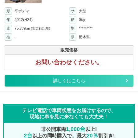
形
平ボディ
サ
大型
年
2012(H24)
積
0
kg
走
75.7
型
*********
万km
(実走行距離)
検
-
県
栃木県
販売価格
お問い合わせください。
詳しくはこちら
テレビ電話で車両状態をお届けするので、
現地に車を見に来なくても大丈夫！
1,000台
非公開車両
以上!
2台
20％
以上の同時購入で、最大
割引き!