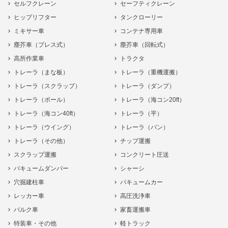
セルフクレーン
セーフティクレーン
ヒップリフター
タンクローリー
ミキサー車
コンテナ専用車
塵芥車（プレス式）
塵芥車（回転式）
高所作業車
トラクタ
トレーラ（まな板）
トレーラ（重機運搬）
トレーラ（スクラップ）
トレーラ（ダンプ）
トレーラ（ポール）
トレーラ（海コン20ft）
トレーラ（海コン40ft）
トレーラ（平）
トレーラ（ウイング）
トレーラ（バン）
トレーラ（その他）
チップ運搬
スクラップ運搬
コンクリート圧送
バキュームダンパー
シャーシ
穴掘建柱車
バキュームカー
レッカー車
高圧洗浄車
バルク車
家畜運搬車
特装車・その他
軽トラック