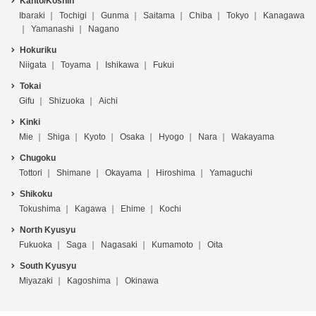
Kanto/Koshin
Ibaraki
Tochigi
Gunma
Saitama
Chiba
Tokyo
Kanagawa
Yamanashi
Nagano
Hokuriku
Niigata
Toyama
Ishikawa
Fukui
Tokai
Gifu
Shizuoka
Aichi
Kinki
Mie
Shiga
Kyoto
Osaka
Hyogo
Nara
Wakayama
Chugoku
Tottori
Shimane
Okayama
Hiroshima
Yamaguchi
Shikoku
Tokushima
Kagawa
Ehime
Kochi
North Kyusyu
Fukuoka
Saga
Nagasaki
Kumamoto
Oita
South Kyusyu
Miyazaki
Kagoshima
Okinawa