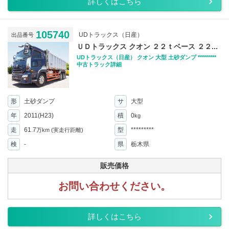
詳しくはこちら
105740
UDトラックス（日産）
出品番号
ＵＤトラックス クオン ２２ｔベース ２２...
UDトラックス（日産） クオン 大型 土砂ダンプ *********
中古トラック詳細
形
土砂ダンプ
サ
大型
年
2011(H23)
積
0
kg
走
61.7
型
*********
万km
(実走行距離)
検
-
県
栃木県
販売価格
お問い合わせください。
詳しくはこちら