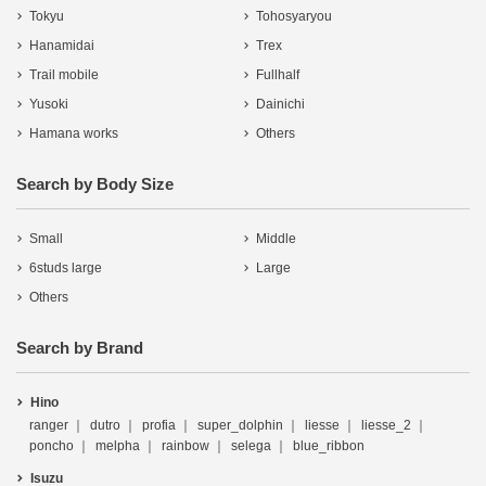
Tokyu
Tohosyaryou
Hanamidai
Trex
Trail mobile
Fullhalf
Yusoki
Dainichi
Hamana works
Others
Search by Body Size
Small
Middle
6studs large
Large
Others
Search by Brand
Hino
ranger
dutro
profia
super_dolphin
liesse
liesse_2
poncho
melpha
rainbow
selega
blue_ribbon
Isuzu