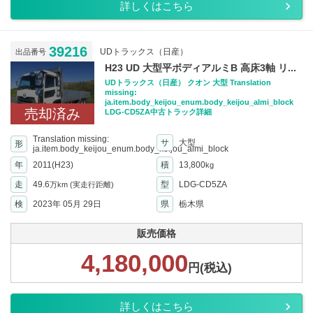
詳しくはこちら
39216
UDトラックス（日産）
出品番号
H23 UD 大型平ボディアルミB 高床3軸 リ...
UDトラックス（日産） クオン 大型 Translation
missing:
ja.item.body_keijou_enum.body_keijou_almi_block
売却済み
LDG-CD5ZA中古トラック詳細
Translation missing:
サ
大型
形
ja.item.body_keijou_enum.body_keijou_almi_block
年
2011(H23)
積
13,800
kg
走
49.6
型
LDG-CD5ZA
万km
(実走行距離)
検
2023年 05月 29日
県
栃木県
販売価格
4,180,000
円(税込)
詳しくはこちら