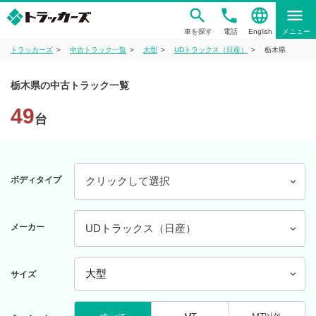
phone
language
menu
車を探す
電話
English
メニュー
トラッカーズ
中古トラック一覧
大型
UDトラックス（日産）
栃木県
栃木県の中古トラック一覧
49
台
ボディタイプ
クリックして選択
メーカー
UDトラックス（日産）
サイズ