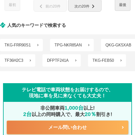
最初
最後
chevron_left
chevron_right
前の20件
次の20件
人気のキーワードで検索する
TKG-FRR90S1
TPG-NKR85AN
QKG-GK5XAB
TF36H2C3
DFPTF241A
TKG-FEB50
テレビ電話で車両状態をお届けするので、
現地に車を見に来なくても大丈夫！
1,000台
非公開車両
以上!
2台
20％
以上の同時購入で、最大
割引き!
メール問い合わせ