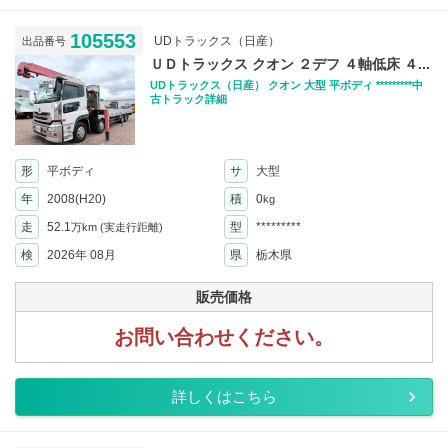
105553
UDトラックス（日産）
出品番号
ＵＤトラックス クオン ２デフ ４軸低床 ４...
UDトラックス（日産） クオン 大型 平ボディ *********中
古トラック詳細
形
平ボディ
サ
大型
年
2008(H20)
積
0
kg
走
52.1
型
*********
万km
(実走行距離)
検
2026年 08月
県
栃木県
販売価格
お問い合わせください。
詳しくはこちら