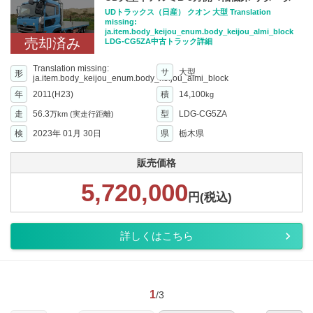
UDトラックス（日産） クオン 大型 Translation
missing:
ja.item.body_keijou_enum.body_keijou_almi_block
売却済み
LDG-CG5ZA中古トラック詳細
Translation missing:
サ
大型
形
ja.item.body_keijou_enum.body_keijou_almi_block
年
2011(H23)
積
14,100
kg
走
56.3
型
LDG-CG5ZA
万km
(実走行距離)
検
2023年 01月 30日
県
栃木県
販売価格
5,720,000
円(税込)
詳しくはこちら
1
/3