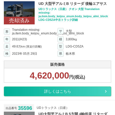
UD 大型平アルミB リターダ 後輪エアサス
UDトラックス（日産） クオン 大型 Translation
missing:
ja.item.body_keijou_enum.body_keijou_almi_block
売却済み
LDG-CD5ZA中古トラック詳細
Translation missing:
サ
大型
形
ja.item.body_keijou_enum.body_keijou_almi_block
年
2011(H23)
積
3,800
kg
走
49.6
型
LDG-CD5ZA
万km
(実走行距離)
検
2023年 05月 29日
県
栃木県
販売価格
4,620,000
円(税込)
詳しくはこちら
35596
UDトラックス（日産）
出品番号
UD大型平アルミB 5方開 4軸低床 リターダ