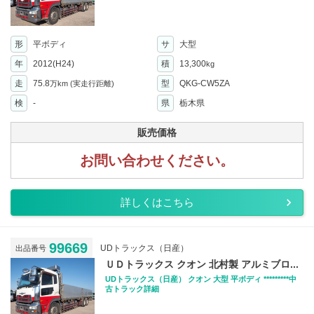
形
平ボディ
サ
大型
年
2012(H24)
積
13,300
kg
走
75.8
型
QKG-CW5ZA
万km
(実走行距離)
検
-
県
栃木県
販売価格
お問い合わせください。
詳しくはこちら
99669
UDトラックス（日産）
出品番号
ＵＤトラックス クオン 北村製 アルミブロ...
UDトラックス（日産） クオン 大型 平ボディ *********中
古トラック詳細