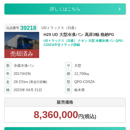
詳しくはこちら
39218
UDトラックス（日産）
出品番号
H29 UD 大型冷凍バン 高床3軸 格納PG
UDトラックス（日産） クオン 大型 冷蔵冷凍バン QPG-
CD5ZA中古トラック詳細
売却済み
形
冷蔵冷凍バン
サ
大型
年
2017(H29)
積
12,700
kg
走
28.3
型
QPG-CD5ZA
万km
(実走行距離)
検
2023年 04月 21日
県
栃木県
販売価格
8,360,000
円(税込)