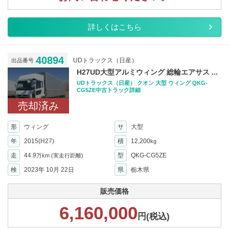
詳しくはこちら
40894
UDトラックス（日産）
出品番号
H27UD大型アルミウィング 総輪エアサス ...
UDトラックス（日産） クオン 大型 ウィング QKG-
CG5ZE中古トラック詳細
売却済み
形
ウィング
サ
大型
年
2015(H27)
積
12,200
kg
走
44.9
型
QKG-CG5ZE
万km
(実走行距離)
検
2023年 10月 22日
県
栃木県
販売価格
6,160,000
円(税込)