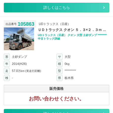
詳しくはこちら
105863
UDトラックス（日産）
出品番号
ＵＤトラックス クオン ５．３×２．３ｍ ...
UDトラックス（日産） クオン 大型 土砂ダンプ *********
中古トラック詳細
形
土砂ダンプ
サ
大型
年
2014(H26)
積
0
kg
走
57.0
型
*********
万km
(実走行距離)
検
-
県
栃木県
販売価格
お問い合わせください。