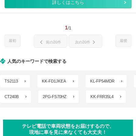
詳しくはこちら
1
/1
最初
最後
chevron_left
chevron_right
前の20件
次の20件
人気のキーワードで検索する
TS2113
KK-FD1JKEA
KL-FP54MDR
CT240B
2PG-FS70HZ
KK-FRR35L4
テレビ電話で車両状態をお届けするので、
現地に車を見に来なくても大丈夫！