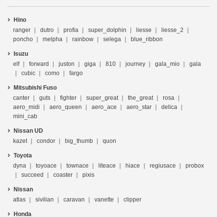
Hino
ranger
dutro
profia
super_dolphin
liesse
liesse_2
poncho
melpha
rainbow
selega
blue_ribbon
Isuzu
elf
forward
juston
giga
810
journey
gala_mio
gala
cubic
como
fargo
Mitsubishi Fuso
canter
guts
fighter
super_great
the_great
rosa
aero_midi
aero_queen
aero_ace
aero_star
delica
mini_cab
Nissan UD
kazet
condor
big_thumb
quon
Toyota
dyna
toyoace
townace
liteace
hiace
regiusace
probox
succeed
coaster
pixis
Nissan
atlas
sivilian
caravan
vanette
clipper
Honda