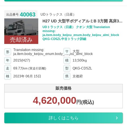
40063
UDトラックス（日産）
出品番号
H27 UD 大型平ボディアルミB 3方開 高床3...
UDトラックス（日産） クオン 大型 Translation
missing:
ja.item.body_keijou_enum.body_keijou_almi_block
売却済み
QKG-CD5ZL中古トラック詳細
Translation missing:
サ
大型
形
ja.item.body_keijou_enum.body_keijou_almi_block
年
2015(H27)
積
13,500
kg
走
69.7
型
QKG-CD5ZL
万km
(実走行距離)
検
2023年 06月 15日
県
京都府
販売価格
4,620,000
円(税込)
詳しくはこちら