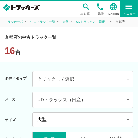
phone
language
menu
車を探す
電話
English
メニュー
トラッカーズ
中古トラック一覧
大型
UDトラックス（日産）
京都府
京都府の中古トラック一覧
16
台
ボディタイプ
クリックして選択
メーカー
UDトラックス（日産）
サイズ