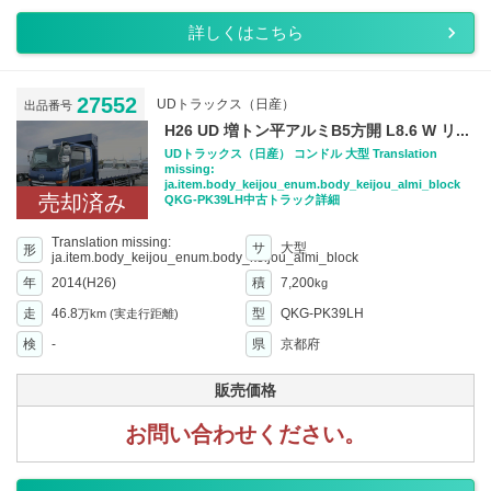
詳しくはこちら
27552
UDトラックス（日産）
出品番号
H26 UD 増トン平アルミB5方開 L8.6 W リ...
UDトラックス（日産） コンドル 大型 Translation
missing:
ja.item.body_keijou_enum.body_keijou_almi_block
売却済み
QKG-PK39LH中古トラック詳細
Translation missing:
サ
大型
形
ja.item.body_keijou_enum.body_keijou_almi_block
年
2014(H26)
積
7,200
kg
走
46.8
型
QKG-PK39LH
万km
(実走行距離)
検
-
県
京都府
販売価格
お問い合わせください。