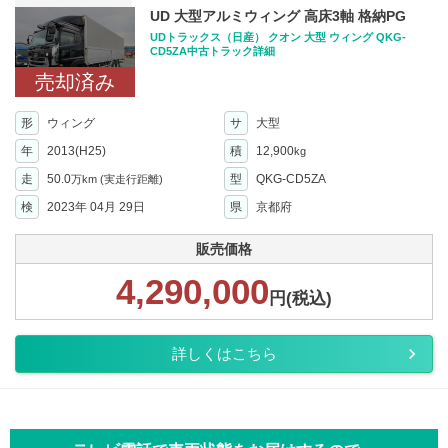
UD 大型アルミウィング 高床3軸 格納PG
UDトラックス（日産） クオン 大型 ウィング QKG-
CD5ZA中古トラック詳細
売却済み
形
ウィング
サ
大型
年
2013(H25)
積
12,900
kg
走
50.0
型
QKG-CD5ZA
万km
(実走行距離)
検
2023年 04月 29日
県
京都府
販売価格
4,290,000
円(税込)
詳しくはこちら