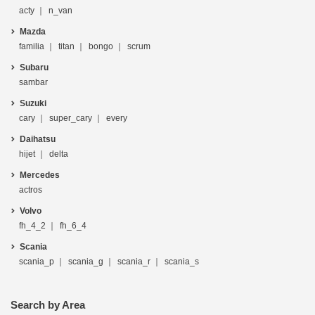
acty
n_van
Mazda
familia
titan
bongo
scrum
Subaru
sambar
Suzuki
cary
super_cary
every
Daihatsu
hijet
delta
Mercedes
actros
Volvo
fh_4_2
fh_6_4
Scania
scania_p
scania_g
scania_r
scania_s
Search by Area