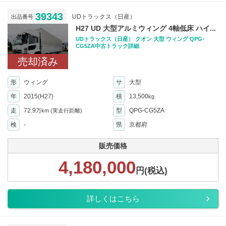
39343
UDトラックス（日産）
出品番号
H27 UD 大型アルミウィング 4軸低床 ハイ...
UDトラックス（日産） クオン 大型 ウィング QPG-
CG5ZA中古トラック詳細
売却済み
形
ウィング
サ
大型
年
2015(H27)
積
13,500
kg
走
72.9
型
QPG-CG5ZA
万km
(実走行距離)
検
-
県
京都府
販売価格
4,180,000
円(税込)
詳しくはこちら