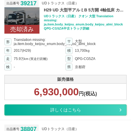
39217
UDトラックス（日産）
出品番号
H29 UD 大型平アルミB 5方開 4軸低床 カ...
UDトラックス（日産） クオン 大型 Translation
missing:
ja.item.body_keijou_enum.body_keijou_almi_block
売却済み
QPG-CG5ZA中古トラック詳細
Translation missing:
サ
大型
形
ja.item.body_keijou_enum.body_keijou_almi_block
年
2017(H29)
積
13,700
kg
走
75.9
型
QPG-CG5ZA
万km
(実走行距離)
検
-
県
京都府
販売価格
6,930,000
円(税込)
詳しくはこちら
38807
UDトラックス（日産）
出品番号