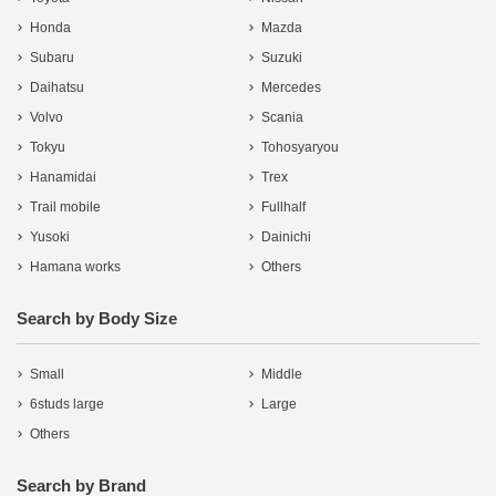
Honda
Mazda
Subaru
Suzuki
Daihatsu
Mercedes
Volvo
Scania
Tokyu
Tohosyaryou
Hanamidai
Trex
Trail mobile
Fullhalf
Yusoki
Dainichi
Hamana works
Others
Search by Body Size
Small
Middle
6studs large
Large
Others
Search by Brand