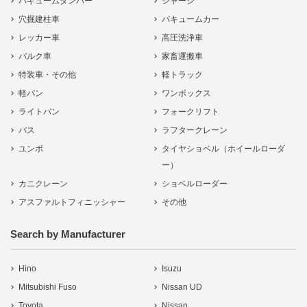
バキュームダンパー
シャーシ
穴掘建柱車
バキュームカー
レッカー車
高圧洗浄車
バルク車
家畜運搬車
特装車・その他
軽トラック
軽バン
ワンボックス
ライトバン
フォークリフト
バス
ラフタークレーン
ユンボ
タイヤショベル（ホイールローダ
ー）
カニクレーン
ショベルローダー
アスファルトフィニッシャー
その他
Search by Manufacturer
Hino
Isuzu
Mitsubishi Fuso
Nissan UD
Toyota
Nissan