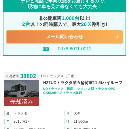
テレビ電話で車両状態をお届けするので、
現地に車を見に来なくても大丈夫！
1,000台
非公開車両
以上!
2台
20％
以上の同時購入で、最大
割引き!
メール問い合わせ
0078-6011-0012
38802
UDトラックス（日産）
出品番号
H27UDトラクタ第五輪荷重11.5tハイルーフ
UDトラックス（日産） クオン 大型 トラクタ QPG-
GK5XAB中古トラック詳細
売却済み
形
トラクタ
サ
大型
年
2015(H27)
積
11,500
kg