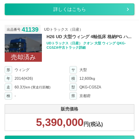
詳しくはこちら
41139
UDトラックス（日産）
出品番号
H26 UD 大型ウィング 4軸低床 格納PG ハ...
UDトラックス（日産） クオン 大型 ウィング QKG-
CG5ZA中古トラック詳細
売却済み
形
ウィング
サ
大型
年
2014(H26)
積
12,600
kg
走
60.3
型
QKG-CG5ZA
万km
(実走行距離)
検
-
県
京都府
販売価格
5,390,000
円(税込)