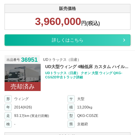
販売価格
3,960,000
円(税込)
詳しくはこちら
36951
UDトラックス（日産）
出品番号
UD大型ウィング 4軸低床 カスタム ハイル...
UDトラックス（日産） クオン 大型 ウィング QKG-
CG5ZE中古トラック詳細
売却済み
形
ウィング
サ
大型
年
2014(H26)
積
13,200
kg
走
93.1
型
QKG-CG5ZE
万km
(実走行距離)
検
-
県
京都府