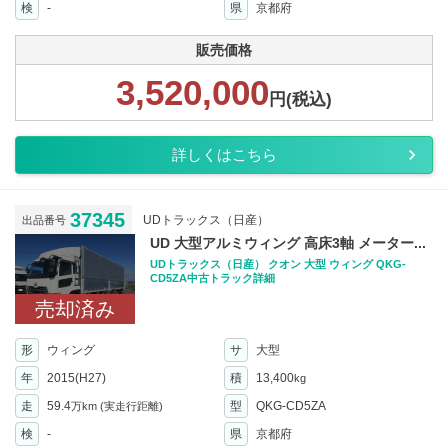
検
-
県
京都府
販売価格
3,520,000
円(税込)
詳しくはこちら
37345
UDトラックス（日産）
出品番号
UD 大型アルミウィング 高床3軸 メーター...
UDトラックス（日産） クオン 大型 ウィング QKG-
CD5ZA中古トラック詳細
売却済み
形
ウィング
サ
大型
年
2015(H27)
積
13,400
kg
走
59.4
型
QKG-CD5ZA
万km
(実走行距離)
検
-
県
京都府