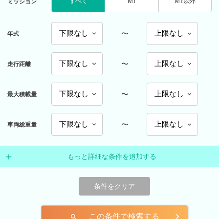
すべて
MT
MT以外
ミッション
〜
年式
〜
走行距離
〜
最大積載量
〜
車両総重量
もっと詳細な条件を追加する
条件をクリア
この条件で検索する
search