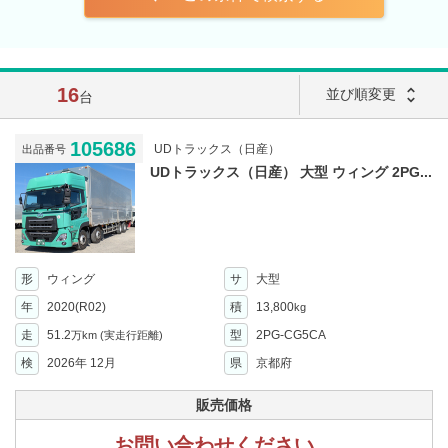
16
unfold_more
並び順変更
台
105686
UDトラックス（日産）
出品番号
UDトラックス（日産） 大型 ウィング 2PG...
形
ウィング
サ
大型
年
2020(R02)
積
13,800
kg
走
51.2
型
2PG-CG5CA
万km
(実走行距離)
検
2026年 12月
県
京都府
販売価格
お問い合わせください。