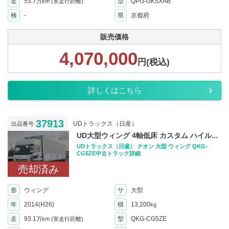
走
53.7
型
QPG-GK5XAB
万km
(実走行距離)
検
-
県
京都府
販売価格
4,070,000
円(税込)
詳しくはこちら
37913
UDトラックス（日産）
出品番号
UD大型ウィング 4軸低床 カスタム ハイル...
UDトラックス（日産） クオン 大型 ウィング QKG-
CG5ZE中古トラック詳細
売却済み
形
ウィング
サ
大型
年
2014(H26)
積
13,200
kg
走
93.1
型
QKG-CG5ZE
万km
(実走行距離)