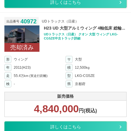
詳しくはこちら
40972
UDトラックス（日産）
出品番号
H23 UD 大型アルミウィング 4軸低床 総輪...
UDトラックス（日産） クオン 大型 ウィング LKG-
CG5ZE中古トラック詳細
売却済み
形
ウィング
サ
大型
年
2011(H23)
積
12,500
kg
走
55.4
型
LKG-CG5ZE
万km
(実走行距離)
検
-
県
京都府
販売価格
4,840,000
円(税込)
詳しくはこちら