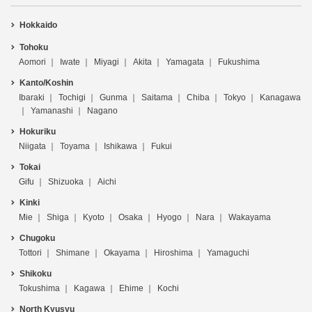
Hokkaido
Tohoku
Aomori
Iwate
Miyagi
Akita
Yamagata
Fukushima
Kanto/Koshin
Ibaraki
Tochigi
Gunma
Saitama
Chiba
Tokyo
Kanagawa
Yamanashi
Nagano
Hokuriku
Niigata
Toyama
Ishikawa
Fukui
Tokai
Gifu
Shizuoka
Aichi
Kinki
Mie
Shiga
Kyoto
Osaka
Hyogo
Nara
Wakayama
Chugoku
Tottori
Shimane
Okayama
Hiroshima
Yamaguchi
Shikoku
Tokushima
Kagawa
Ehime
Kochi
North Kyusyu