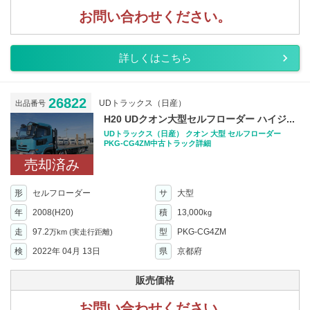
お問い合わせください。
詳しくはこちら
26822
UDトラックス（日産）
出品番号
H20 UDクオン大型セルフローダー ハイジ...
UDトラックス（日産） クオン 大型 セルフローダー
PKG-CG4ZM中古トラック詳細
売却済み
形
セルフローダー
サ
大型
年
2008(H20)
積
13,000
kg
走
97.2
型
PKG-CG4ZM
万km
(実走行距離)
検
2022年 04月 13日
県
京都府
販売価格
お問い合わせください。