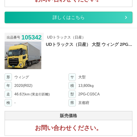
詳しくはこちら
105342
UDトラックス（日産）
出品番号
UDトラックス（日産） 大型 ウィング 2PG...
形
ウィング
サ
大型
年
2020(R02)
積
13,800
kg
走
46.6
型
2PG-CG5CA
万km
(実走行距離)
検
-
県
京都府
販売価格
お問い合わせください。