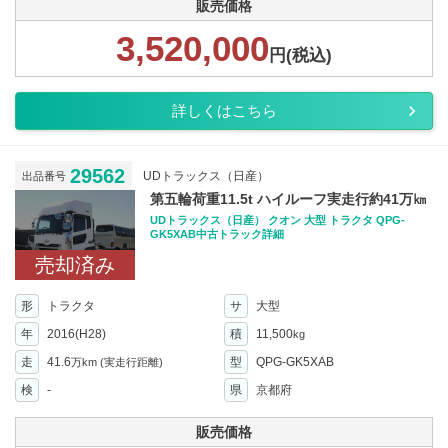
販売価格
3,520,000
円(税込)
詳しくはこちら
29562
UDトラックス（日産）
出品番号
第五輪荷重11.5t ハイルーフ実走行約41万㎞
UDトラックス（日産） クオン 大型 トラクタ QPG-
GK5XAB中古トラック詳細
売却済み
形
トラクタ
サ
大型
年
2016(H28)
積
11,500
kg
走
41.6
型
QPG-GK5XAB
万km
(実走行距離)
検
-
県
京都府
販売価格