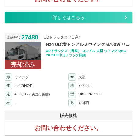
詳しくはこちら
27480
UDトラックス（日産）
出品番号
H24 UD 増トンアルミウィング 6700W リ...
UDトラックス（日産） コンドル 大型 ウィング QKG-
PK39LH中古トラック詳細
売却済み
形
ウィング
サ
大型
年
2012(H24)
積
7,600
kg
走
40.3
型
QKG-PK39LH
万km
(実走行距離)
検
-
県
京都府
販売価格
お問い合わせください。