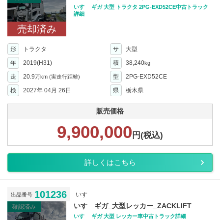
いすゞ ギガ 大型 トラクタ 2PG-EXD52CE中古トラック
詳細
売却済み
形
トラクタ
サ
大型
年
2019(H31)
積
38,240
kg
走
20.9
型
2PG-EXD52CE
万km
(実走行距離)
検
2027年 04月 26日
県
栃木県
販売価格
9,900,000
円(税込)
詳しくはこちら
101236
いすゞ
出品番号
いすゞギガ_大型レッカー_ZACKLIFT
確認済み
いすゞ ギガ 大型 レッカー車中古トラック詳細