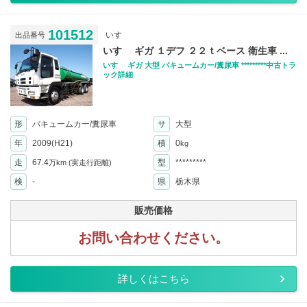
101512
いすゞ
出品番号
いすゞ ギガ １デフ ２２ｔベース 衛生車 ...
いすゞ ギガ 大型 バキュームカー/糞尿車 *********中古トラ
ック詳細
形
バキュームカー/糞尿車
サ
大型
年
2009(H21)
積
0
kg
走
67.4
型
*********
万km
(実走行距離)
検
-
県
栃木県
販売価格
お問い合わせください。
詳しくはこちら