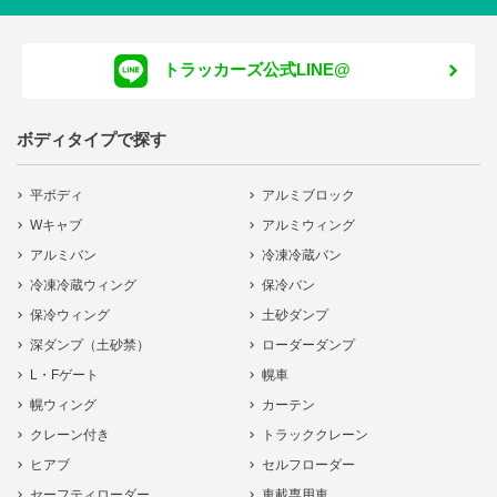
トラッカーズ公式LINE@
ボディタイプで探す
平ボディ
アルミブロック
Wキャブ
アルミウィング
アルミバン
冷凍冷蔵バン
冷凍冷蔵ウィング
保冷バン
保冷ウィング
土砂ダンプ
深ダンプ（土砂禁）
ローダーダンプ
L・Fゲート
幌車
幌ウィング
カーテン
クレーン付き
トラッククレーン
ヒアブ
セルフローダー
セーフティローダー
車載専用車