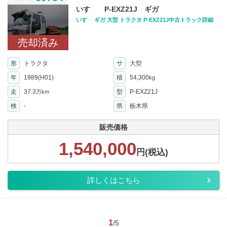
いすゞ P-EXZ21J ギガ
いすゞ ギガ 大型 トラクタ P-EXZ21J中古トラック詳細
売却済み
形
トラクタ
サ
大型
年
1989(H01)
積
54,300
kg
走
37.3
型
P-EXZ21J
万km
検
-
県
栃木県
販売価格
1,540,000
円(税込)
詳しくはこちら
1
/5