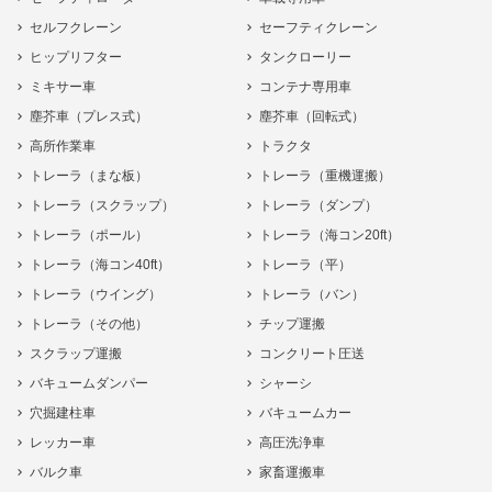
セルフクレーン
セーフティクレーン
ヒップリフター
タンクローリー
ミキサー車
コンテナ専用車
塵芥車（プレス式）
塵芥車（回転式）
高所作業車
トラクタ
トレーラ（まな板）
トレーラ（重機運搬）
トレーラ（スクラップ）
トレーラ（ダンプ）
トレーラ（ポール）
トレーラ（海コン20ft）
トレーラ（海コン40ft）
トレーラ（平）
トレーラ（ウイング）
トレーラ（バン）
トレーラ（その他）
チップ運搬
スクラップ運搬
コンクリート圧送
バキュームダンパー
シャーシ
穴掘建柱車
バキュームカー
レッカー車
高圧洗浄車
バルク車
家畜運搬車