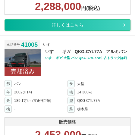
2,288,000
円(税込)
詳しくはこちら
41005
いすゞ
出品番号
いすゞ ギガ QKG-CYL77A アルミバン
いすゞ ギガ 大型 バン QKG-CYL77A中古トラック詳細
売却済み
形
バン
サ
大型
年
2002(H14)
積
14,300
kg
走
189.1
型
QKG-CYL77A
万km
(実走行距離)
検
-
県
栃木県
販売価格
2,453,000