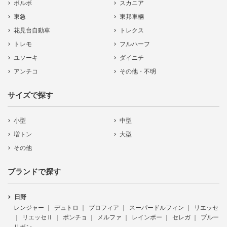
ボルボ
スカニア
東急
東邦車輛
花見台自動車
トレクス
トレモ
フルハーフ
ユソーキ
ダイニチ
アンチコ
その他・不明
サイズで探す
小型
中型
増トン
大型
その他
ブランドで探す
日野
レンジャー
デュトロ
プロフィア
スーパードルフィン
リエッセ
リエッセⅡ
ポンチョ
メルファ
レインボー
セレガ
ブルー
リボン