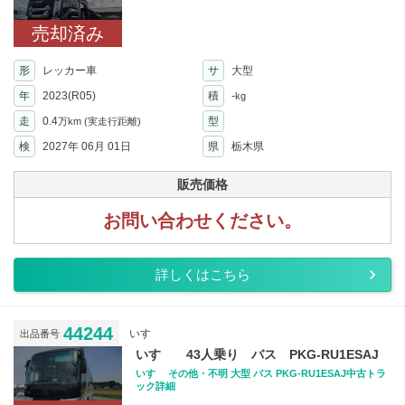
売却済み
形
レッカー車
サ
大型
年
2023(R05)
積
-
kg
走
0.4
型
万km
(実走行距離)
検
2027年 06月 01日
県
栃木県
販売価格
お問い合わせください。
詳しくはこちら
44244
いすゞ
出品番号
いすゞ 43人乗り バス PKG-RU1ESAJ
いすゞ その他・不明 大型 バス PKG-RU1ESAJ中古トラ
ック詳細