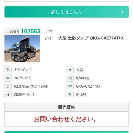
詳しくはこちら
102563
いすゞ
出品番号
いすゞ 大型 土砂ダンプ QKG-CXZ77AT中...
形
土砂ダンプ
サ
大型
年
2015(H27)
積
8,500
kg
走
62.3
型
QKG-CXZ77AT
万km
(実走行距離)
検
2026年 04月
県
栃木県
販売価格
お問い合わせください。