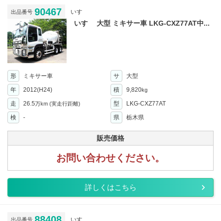
90467
いすゞ
出品番号
いすゞ 大型 ミキサー車 LKG-CXZ77AT中...
形
ミキサー車
サ
大型
年
2012(H24)
積
9,820
kg
走
26.5
型
LKG-CXZ77AT
万km
(実走行距離)
検
-
県
栃木県
販売価格
お問い合わせください。
詳しくはこちら
88408
いすゞ
出品番号