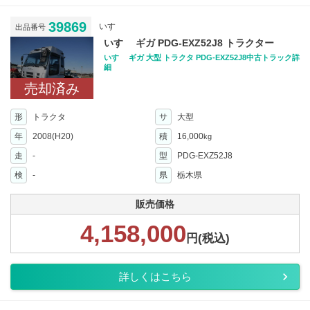
39869
いすゞ
出品番号
いすゞ ギガ PDG-EXZ52J8 トラクター
いすゞ ギガ 大型 トラクタ PDG-EXZ52J8中古トラック詳
細
売却済み
形
トラクタ
サ
大型
年
2008(H20)
積
16,000
kg
走
-
型
PDG-EXZ52J8
検
-
県
栃木県
販売価格
4,158,000
円(税込)
詳しくはこちら