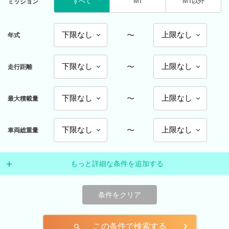
すべて
MT
MT以外
ミッション
〜
年式
〜
走行距離
〜
最大積載量
〜
車両総重量
もっと詳細な条件を追加する
条件をクリア
この条件で検索する
search