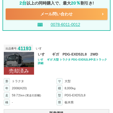
2台
20％
以上の同時購入で、最大
割引き!
メール問い合わせ
0078-6011-0012
41193
いすゞ
出品番号
いすゞ ギガ PDG-EXD52L8 2WD
いすゞ ギガ 大型 トラクタ PDG-EXD52L8中古トラック
詳細
売却済み
形
トラクタ
サ
大型
年
2008(H20)
積
8,000
kg
走
59.7
型
PDG-EXD52L8
万km
(実走行距離)
検
-
県
栃木県