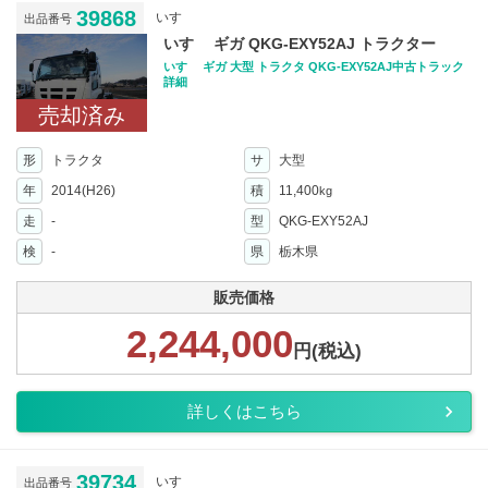
39868
いすゞ
出品番号
いすゞ ギガ QKG-EXY52AJ トラクター
いすゞ ギガ 大型 トラクタ QKG-EXY52AJ中古トラック
詳細
売却済み
形
トラクタ
サ
大型
年
2014(H26)
積
11,400
kg
走
-
型
QKG-EXY52AJ
検
-
県
栃木県
販売価格
2,244,000
円(税込)
詳しくはこちら
39734
いすゞ
出品番号