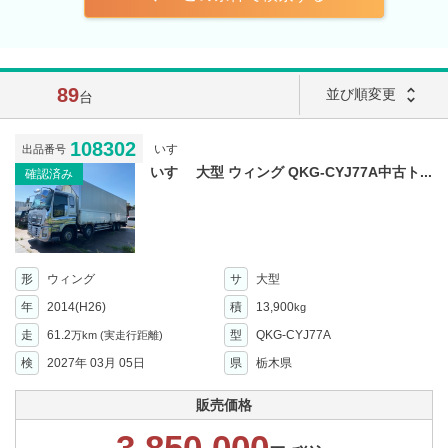
89
unfold_more
並び順変更
台
108302
いすゞ
出品番号
いすゞ 大型 ウィング QKG-CYJ77A中古ト...
確認済み
形
ウィング
サ
大型
年
2014(H26)
積
13,900
kg
走
61.2
型
QKG-CYJ77A
万km
(実走行距離)
検
2027年 03月 05日
県
栃木県
販売価格
3,850,000