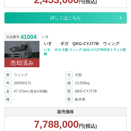
円(税込)
詳しくはこちら
41004
いすゞ
出品番号
いすゞ ギガ QKG-CYJ77B ウィング
いすゞ ギガ 大型 ウィング QKG-CYJ77B中古トラック詳
細
売却済み
形
ウィング
サ
大型
年
2005(H17)
積
13,500
kg
走
47.3
型
QKG-CYJ77B
万km
(実走行距離)
検
-
県
栃木県
販売価格
7,788,000
円(税込)