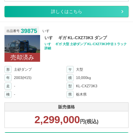
詳しくはこちら
39875
いすゞ
出品番号
いすゞ ギガ KL-CXZ73K3 ダンプ
いすゞ ギガ 大型 土砂ダンプ KL-CXZ73K3中古トラック
詳細
売却済み
形
土砂ダンプ
サ
大型
年
2003(H15)
積
10,000
kg
走
-
型
KL-CXZ73K3
検
-
県
栃木県
販売価格
2,299,000
円(税込)