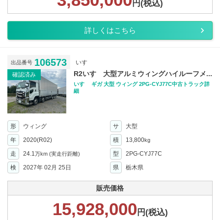
円(税込)
詳しくはこちら
106573
いすゞ
出品番号
R2いすゞ大型アルミウィングハイルーフメ...
確認済み
いすゞ ギガ 大型 ウィング 2PG-CYJ77C中古トラック詳
細
形
ウィング
サ
大型
年
2020(R02)
積
13,800
kg
走
24.1
型
2PG-CYJ77C
万km
(実走行距離)
検
2027年 02月 25日
県
栃木県
販売価格
15,928,000
円(税込)