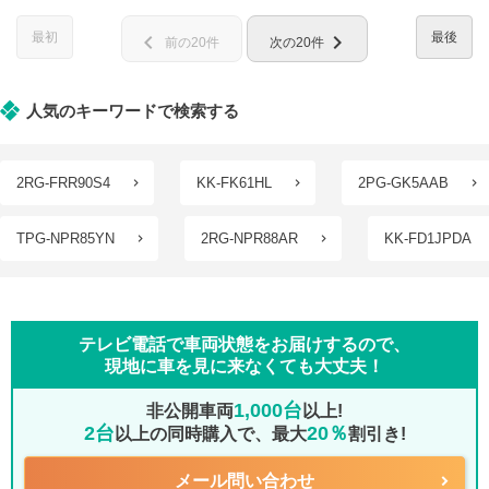
最初
最後
chevron_left
chevron_right
前の20件
次の20件
人気のキーワードで検索する
2RG-FRR90S4
KK-FK61HL
2PG-GK5AAB
TPG-NPR85YN
2RG-NPR88AR
KK-FD1JPDA
テレビ電話で車両状態をお届けするので、
現地に車を見に来なくても大丈夫！
1,000台
非公開車両
以上!
2台
20％
以上の同時購入で、最大
割引き!
メール問い合わせ