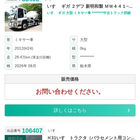
いすゞ ギガ ２デフ 新明和製 ＭＷ４４１−...
いすゞ ギガ 大型 ミキサー車 *********中古トラック詳細
形
ミキサー車
サ
大型
年
2012(H24)
積
0
kg
走
26.4
型
*********
万km
(実走行距離)
検
2026年 08月
県
栃木県
販売価格
お問い合わせください。
詳しくはこちら
106407
いすゞ
出品番号
Ｈ31いすゞトラクタ（バラセメント用コン...
確認済み