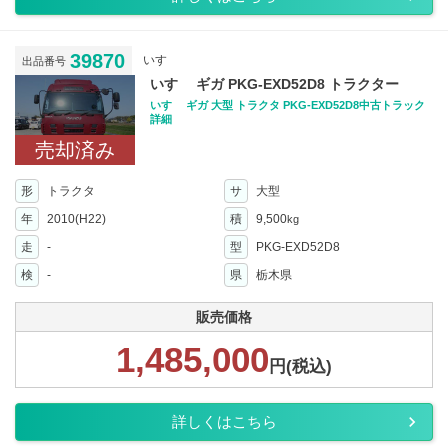
39870
いすゞ
出品番号
いすゞ ギガ PKG-EXD52D8 トラクター
いすゞ ギガ 大型 トラクタ PKG-EXD52D8中古トラック
詳細
売却済み
形
トラクタ
サ
大型
年
2010(H22)
積
9,500
kg
走
-
型
PKG-EXD52D8
検
-
県
栃木県
販売価格
1,485,000
円(税込)
詳しくはこちら