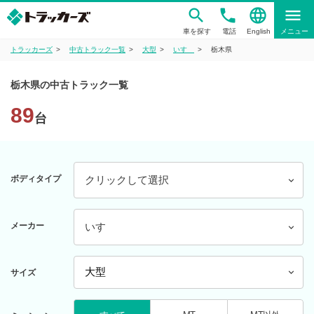
phone
language
menu
車を探す
電話
English
メニュー
トラッカーズ
中古トラック一覧
大型
いすゞ
栃木県
栃木県の中古トラック一覧
89
台
ボディタイプ
クリックして選択
メーカー
いすゞ
サイズ