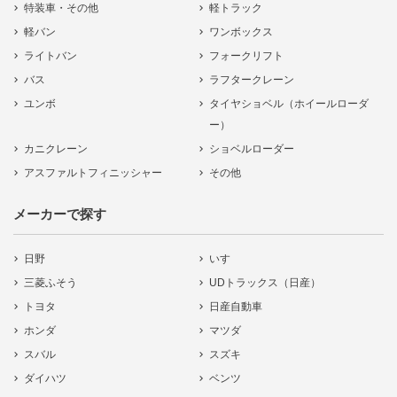
特装車・その他
軽トラック
軽バン
ワンボックス
ライトバン
フォークリフト
バス
ラフタークレーン
ユンボ
タイヤショベル（ホイールローダ
ー）
カニクレーン
ショベルローダー
アスファルトフィニッシャー
その他
メーカーで探す
日野
いすゞ
三菱ふそう
UDトラックス（日産）
トヨタ
日産自動車
ホンダ
マツダ
スバル
スズキ
ダイハツ
ベンツ