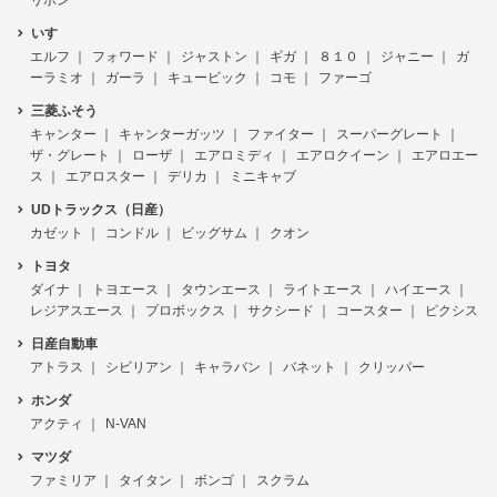
いすゞ
エルフ
フォワード
ジャストン
ギガ
８１０
ジャニー
ガ
ーラミオ
ガーラ
キュービック
コモ
ファーゴ
三菱ふそう
キャンター
キャンターガッツ
ファイター
スーパーグレート
ザ・グレート
ローザ
エアロミディ
エアロクイーン
エアロエー
ス
エアロスター
デリカ
ミニキャブ
UDトラックス（日産）
カゼット
コンドル
ビッグサム
クオン
トヨタ
ダイナ
トヨエース
タウンエース
ライトエース
ハイエース
レジアスエース
プロボックス
サクシード
コースター
ピクシス
日産自動車
アトラス
シビリアン
キャラバン
バネット
クリッパー
ホンダ
アクティ
N-VAN
マツダ
ファミリア
タイタン
ボンゴ
スクラム