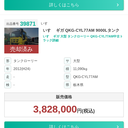
詳しくはこちら
39871
いすゞ
出品番号
いすゞ ギガ QKG-CYL77AM 9000Lタンク
いすゞ ギガ 大型 タンクローリー QKG-CYL77AM中古ト
ラック詳細
売却済み
形
タンクローリー
サ
大型
年
2012(H24)
積
11,090
kg
走
-
型
QKG-CYL77AM
検
-
県
栃木県
販売価格
3,828,000
円(税込)
詳しくはこちら