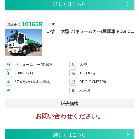
詳しくはこちら
101538
いすゞ
出品番号
いすゞ 大型 バキュームカー/糞尿車 PDG-C...
形
バキュームカー/糞尿車
サ
大型
年
2009(H21)
積
10,000
kg
走
67.4
型
PDG-CYM77P8
万km
(実走行距離)
検
-
県
栃木県
販売価格
お問い合わせください。
詳しくはこちら