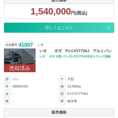
販売価格
1,540,000
円(税込)
詳しくはこちら
41007
いすゞ
出品番号
いすゞ ギガ PJ-CXY77V6J アルミバン
いすゞ ギガ 大型 バン PJ-CXY77V6J中古トラック詳細
売却済み
形
バン
サ
大型
年
2006(H18)
積
10,400
kg
走
-
型
PJ-CXY77V6J
検
-
県
栃木県
販売価格