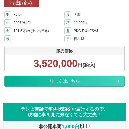
売却済み
形
バス
サ
大型
年
2007(H19)
積
12,900
kg
走
181.5
型
PKG-RU1ESAJ
万km
(実走行距離)
検
-
県
栃木県
販売価格
3,520,000
円(税込)
詳しくはこちら
テレビ電話で車両状態をお届けするので、
現地に車を見に来なくても大丈夫！
1,000台
非公開車両
以上!