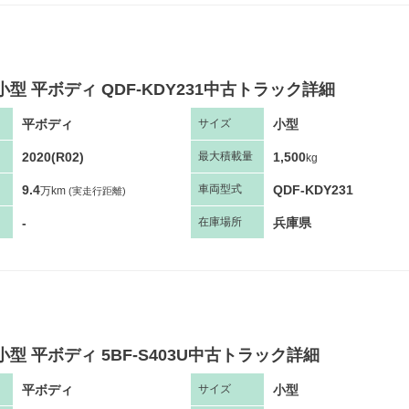
小型 平ボディ QDF-KDY231中古トラック詳細
平ボディ
小型
サ
イズ
2020(R02)
1,500
最大
積
載量
kg
9.4
QDF-KDY231
車両
型
式
万km
(実走行距離)
-
兵庫県
在庫場所
小型 平ボディ 5BF-S403U中古トラック詳細
平ボディ
小型
サ
イズ