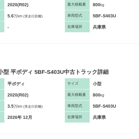
2020(R02)
800
最大
積
載量
kg
5.6
5BF-S403U
車両
型
式
万km
(実走行距離)
-
兵庫県
在庫場所
小型 平ボディ 5BF-S403U中古トラック詳細
平ボディ
小型
サ
イズ
2020(R02)
800
最大
積
載量
kg
3.5
5BF-S403U
車両
型
式
万km
(実走行距離)
2026年 12月
兵庫県
在庫場所