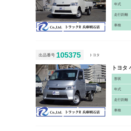
年
式
走
行距離
車
検
105375
出品番号
トヨタ
トヨタ 
形
状
年
式
走
行距離
車
検