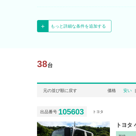
もっと詳細な条件を追加する
38
台
元の並び順に戻す
価格
安い
105603
出品番号
トヨタ
トヨタ 