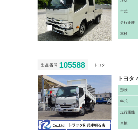
形
状
年
式
走
行距離
車
検
105588
出品番号
トヨタ
トヨタ 
形
状
年
式
走
行距離
車
検