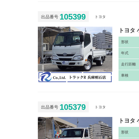
105399
出品番号
トヨタ
トヨタ 
形
状
年
式
走
行距離
車
検
105379
出品番号
トヨタ
トヨタ 
形
状