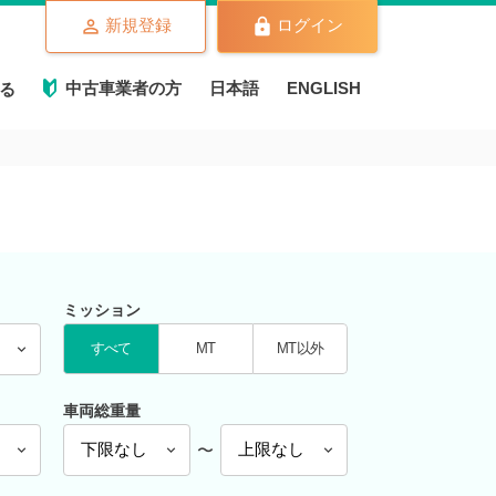
新規登録
ログイン
中古車業者の方
日本語
ENGLISH
る
ミッション
すべて
MT
MT以外
車両総重量
〜