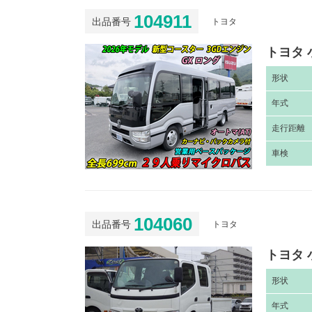
104911
出品番号
トヨタ
トヨタ 
形
状
年
式
走
行距離
車
検
104060
出品番号
トヨタ
トヨタ 
形
状
年
式