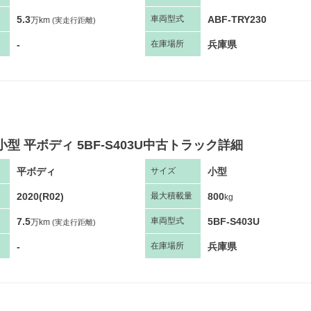
5.3
ABF-TRY230
車両
型
式
万km
(実走行距離)
-
兵庫県
在庫場所
小型 平ボディ 5BF-S403U中古トラック詳細
平ボディ
小型
サ
イズ
2020(R02)
800
最大
積
載量
kg
7.5
5BF-S403U
車両
型
式
万km
(実走行距離)
-
兵庫県
在庫場所