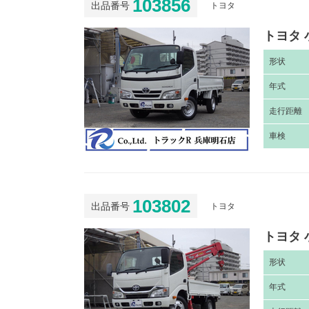
103856
出品番号
トヨタ
トヨタ 
形
状
年
式
走
行距離
車
検
103802
出品番号
トヨタ
トヨタ 
形
状
年
式