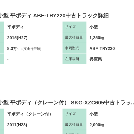
小型 平ボディ ABF-TRY220中古トラック詳細
平ボディ
小型
サ
イズ
2015(H27)
1,250
最大
積
載量
kg
8.3
ABF-TRY220
車両
型
式
万km
(実走行距離)
-
兵庫県
在庫場所
小型 平ボディ（クレーン付） SKG-XZC605中古トラッ..
平ボディ（クレーン付）
小型
サ
イズ
2011(H23)
2,000
最大
積
載量
kg