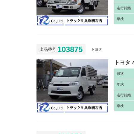
走
行距離
車
検
103875
出品番号
トヨタ
トヨタ 
形
状
年
式
走
行距離
車
検