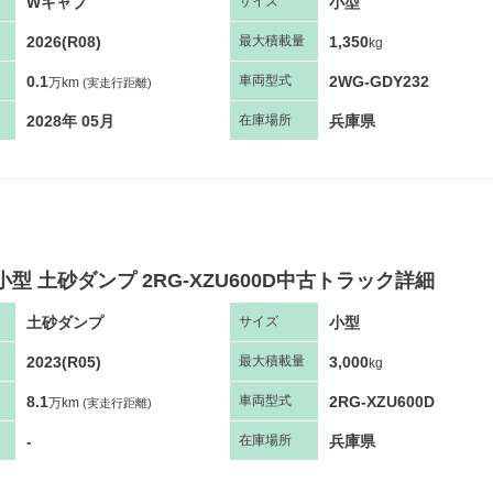
Wキャブ
小型
サ
イズ
2026(R08)
1,350
最大
積
載量
kg
0.1
2WG-GDY232
車両
型
式
万km
(実走行距離)
2028年 05月
兵庫県
在庫場所
小型 土砂ダンプ 2RG-XZU600D中古トラック詳細
土砂ダンプ
小型
サ
イズ
2023(R05)
3,000
最大
積
載量
kg
8.1
2RG-XZU600D
車両
型
式
万km
(実走行距離)
-
兵庫県
在庫場所