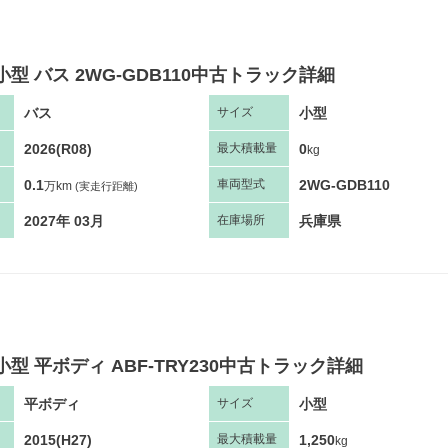
小型 バス 2WG-GDB110中古トラック詳細
バス
小型
サ
イズ
2026(R08)
0
最大
積
載量
kg
0.1
2WG-GDB110
車両
型
式
万km
(実走行距離)
2027年 03月
兵庫県
在庫場所
小型 平ボディ ABF-TRY230中古トラック詳細
平ボディ
小型
サ
イズ
2015(H27)
1,250
最大
積
載量
kg