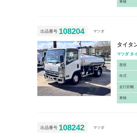
車
検
108204
出品番号
マツダ
タイタン
マツダ タイ
形
状
年
式
走
行距離
車
検
108242
出品番号
マツダ