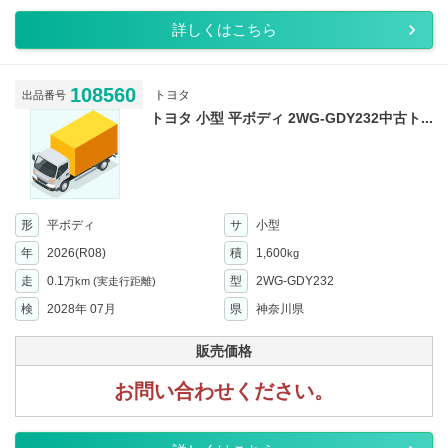
詳しくはこちら
108560
トヨタ
出品番号
トヨタ 小型 平ボディ 2WG-GDY232中古ト...
形
平ボディ
サ
小型
年
2026(R08)
積
1,600
kg
走
0.1
型
2WG-GDY232
万km
(実走行距離)
検
2028年 07月
県
神奈川県
販売価格
お問い合わせください。