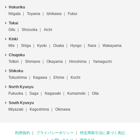
Hokuriku
Niigata
Toyama
Ishikawa
Fukui
Tokai
Gifu
Shizuoka
Aichi
Kinki
Mie
Shiga
Kyoto
Osaka
Hyogo
Nara
Wakayama
Chugoku
Tottori
Shimane
Okayama
Hiroshima
Yamaguchi
Shikoku
Tokushima
Kagawa
Ehime
Kochi
North Kyusyu
Fukuoka
Saga
Nagasaki
Kumamoto
Oita
South Kyusyu
Miyazaki
Kagoshima
Okinawa
利用規約
プライバシーポリシー
特定商取引法に基づく表記