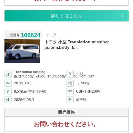
詳しくはこちら
106624
トヨタ
出品番号
トヨタ 小型 Translation missing:
ja.item.body_k...
Translation missing:
サ
小型
形
ja.item.body_keijou_enum.body_keijou_light_van
年
2018(H30)
積
1,150
kg
走
8.5
型
CBF-TRH200V
万km
(実走行距離)
検
2026年 08月
県
埼玉県
販売価格
お問い合わせください。