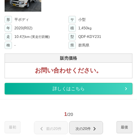
形
平ボディ
サ
小型
年
2020(R02)
積
1,450
kg
走
10.4
型
QDF-KDY231
万km
(実走行距離)
検
-
県
群馬県
販売価格
お問い合わせください。
詳しくはこちら
1
/20
最初
最後
chevron_left
chevron_right
前の20件
次の20件