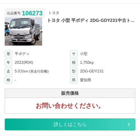
106273
トヨタ
出品番号
トヨタ 小型 平ボディ 2DG-GDY231中古ト...
形
平ボディ
サ
小型
年
2022(R04)
積
1,750
kg
走
5.0
型
2DG-GDY231
万km
(実走行距離)
検
-
県
愛知県
販売価格
お問い合わせください。
詳しくはこちら