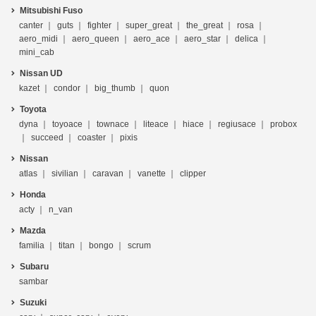
Mitsubishi Fuso
canter
guts
fighter
super_great
the_great
rosa
aero_midi
aero_queen
aero_ace
aero_star
delica
mini_cab
Nissan UD
kazet
condor
big_thumb
quon
Toyota
dyna
toyoace
townace
liteace
hiace
regiusace
probox
succeed
coaster
pixis
Nissan
atlas
sivilian
caravan
vanette
clipper
Honda
acty
n_van
Mazda
familia
titan
bongo
scrum
Subaru
sambar
Suzuki