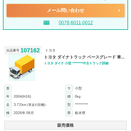
メール問い合わせ
0078-6011-0012
107162
トヨタ
出品番号
トヨタ ダイナトラック ベースグレード 車...
トヨタ ダイナ 小型 *********中古トラック詳細
形
サ
小型
年
2004(H16)
積
0
kg
走
3.7
型
*********
万km
(実走行距離)
検
2026年 08月
県
栃木県
販売価格