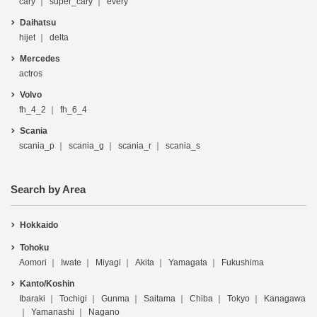
cary
super_cary
every
Daihatsu
hijet
delta
Mercedes
actros
Volvo
fh_4_2
fh_6_4
Scania
scania_p
scania_g
scania_r
scania_s
Search by Area
Hokkaido
Tohoku
Aomori
Iwate
Miyagi
Akita
Yamagata
Fukushima
Kanto/Koshin
Ibaraki
Tochigi
Gunma
Saitama
Chiba
Tokyo
Kanagawa
Yamanashi
Nagano