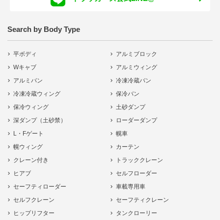
Search by Body Type
平ボディ
アルミブロック
Wキャブ
アルミウィング
アルミバン
冷凍冷蔵バン
冷凍冷蔵ウィング
保冷バン
保冷ウィング
土砂ダンプ
深ダンプ（土砂禁）
ローダーダンプ
L・Fゲート
幌車
幌ウィング
カーテン
クレーン付き
トラッククレーン
ヒアブ
セルフローダー
セーフティローダー
車載専用車
セルフクレーン
セーフティクレーン
ヒップリフター
タンクローリー