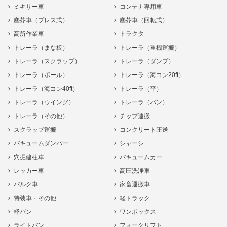
ミキサー車
コンテナ専用車
塵芥車（プレス式）
塵芥車（回転式）
高所作業車
トラクタ
トレーラ（まな板）
トレーラ（重機運搬）
トレーラ（スクラップ）
トレーラ（ダンプ）
トレーラ（ポール）
トレーラ（海コン20ft）
トレーラ（海コン40ft）
トレーラ（平）
トレーラ（ウイング）
トレーラ（バン）
トレーラ（その他）
チップ運搬
スクラップ運搬
コンクリート圧送
バキュームダンパー
シャーシ
穴掘建柱車
バキュームカー
レッカー車
高圧洗浄車
バルク車
家畜運搬車
特装車・その他
軽トラック
軽バン
ワンボックス
ライトバン
フォークリフト