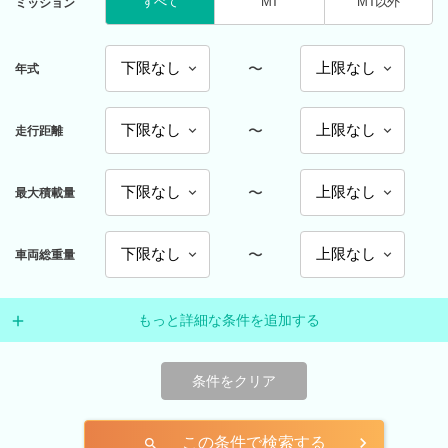
すべて
MT
MT以外
ミッション
〜
年式
〜
走行距離
〜
最大積載量
〜
車両総重量
もっと詳細な条件を追加する
条件をクリア
この条件で検索する
search