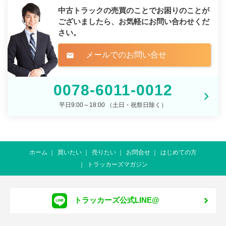
中古トラックの売買のことでお困りのことが
ございましたら、
お気軽にお問い合わせくだ
さい。
メールでのお問い合せ
mail
0078-6011-0012
平日9:00～18:00 （土日・祝祭日除く）
ホーム
買いたい
売りたい
お問合せ
はじめての方
トラッカーズマガジン
トラッカーズ公式LINE@