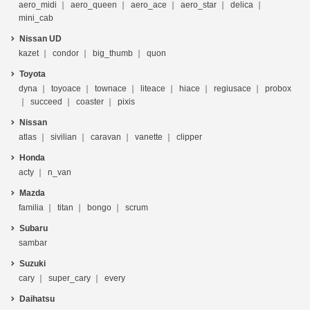
aero_midi
aero_queen
aero_ace
aero_star
delica
mini_cab
Nissan UD
kazet
condor
big_thumb
quon
Toyota
dyna
toyoace
townace
liteace
hiace
regiusace
probox
succeed
coaster
pixis
Nissan
atlas
sivilian
caravan
vanette
clipper
Honda
acty
n_van
Mazda
familia
titan
bongo
scrum
Subaru
sambar
Suzuki
cary
super_cary
every
Daihatsu