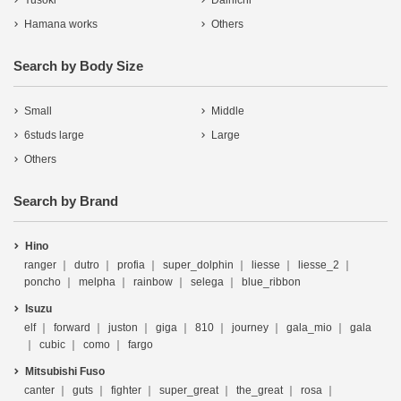
Yusoki
Dainichi
Hamana works
Others
Search by Body Size
Small
Middle
6studs large
Large
Others
Search by Brand
Hino
ranger
dutro
profia
super_dolphin
liesse
liesse_2
poncho
melpha
rainbow
selega
blue_ribbon
Isuzu
elf
forward
juston
giga
810
journey
gala_mio
gala
cubic
como
fargo
Mitsubishi Fuso
canter
guts
fighter
super_great
the_great
rosa