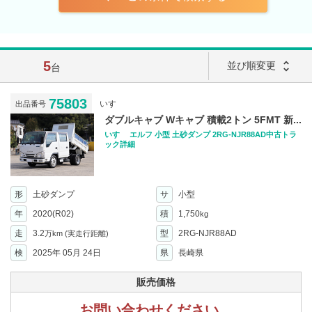
5
unfold_more
並び順変更
台
75803
いすゞ
出品番号
ダブルキャブ Wキャブ 積載2トン 5FMT 新...
いすゞ エルフ 小型 土砂ダンプ 2RG-NJR88AD中古トラ
ック詳細
形
土砂ダンプ
サ
小型
年
2020(R02)
積
1,750
kg
走
3.2
型
2RG-NJR88AD
万km
(実走行距離)
検
2025年 05月 24日
県
長崎県
販売価格
お問い合わせください。