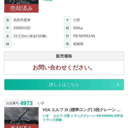
売却済み
形
高所作業車
サ
小型
年
2006(H18)
積
500
kg
走
15.1
型
PB-NKR81AN
万km
(実走行距離)
検
-
県
長崎県
販売価格
お問い合わせください。
詳しくはこちら
4973
いすゞ
出品番号
H16 エルフ 2t (標準ロング) 3段クレーン ...
いすゞ エルフ 小型 トラッククレーン KR-NKR81LR中古
トラック詳細