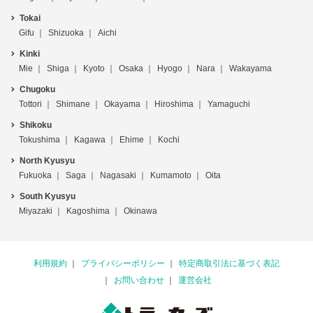
Tokai
Gifu
Shizuoka
Aichi
Kinki
Mie
Shiga
Kyoto
Osaka
Hyogo
Nara
Wakayama
Chugoku
Tottori
Shimane
Okayama
Hiroshima
Yamaguchi
Shikoku
Tokushima
Kagawa
Ehime
Kochi
North Kyusyu
Fukuoka
Saga
Nagasaki
Kumamoto
Oita
South Kyusyu
Miyazaki
Kagoshima
Okinawa
利用規約
プライバシーポリシー
特定商取引法に基づく表記
お問い合わせ
運営会社