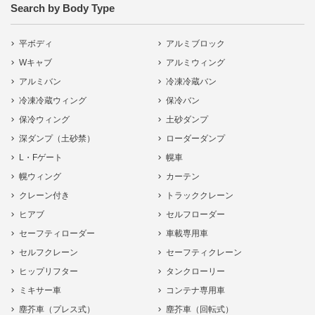
Search by Body Type
平ボディ
アルミブロック
Wキャブ
アルミウィング
アルミバン
冷凍冷蔵バン
冷凍冷蔵ウィング
保冷バン
保冷ウィング
土砂ダンプ
深ダンプ（土砂禁）
ローダーダンプ
L・Fゲート
幌車
幌ウィング
カーテン
クレーン付き
トラッククレーン
ヒアブ
セルフローダー
セーフティローダー
車載専用車
セルフクレーン
セーフティクレーン
ヒップリフター
タンクローリー
ミキサー車
コンテナ専用車
塵芥車（プレス式）
塵芥車（回転式）