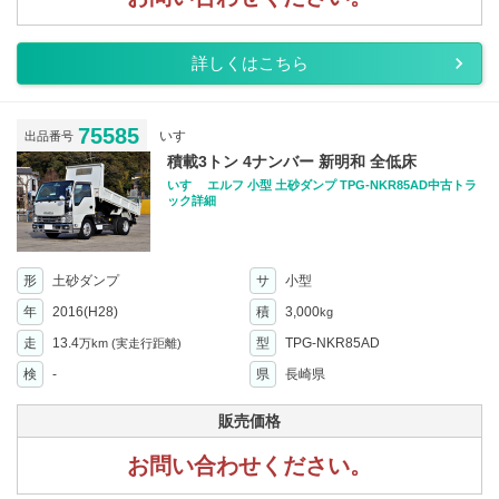
詳しくはこちら
75585
いすゞ
出品番号
積載3トン 4ナンバー 新明和 全低床
いすゞ エルフ 小型 土砂ダンプ TPG-NKR85AD中古トラ
ック詳細
形
土砂ダンプ
サ
小型
年
2016(H28)
積
3,000
kg
走
13.4
型
TPG-NKR85AD
万km
(実走行距離)
検
-
県
長崎県
販売価格
お問い合わせください。