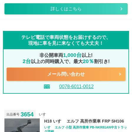
詳しくはこちら
テレビ電話で車両状態をお届けするので、
現地に車を見に来なくても大丈夫！
1,000台
非公開車両
以上!
2台
20％
以上の同時購入で、最大
割引き!
メール問い合わせ
0078-6011-0012
3654
いすゞ
出品番号
H18 いすゞ エルフ 高所作業車 FRP SH106
いすゞ エルフ 小型 高所作業車 PB-NKR81AN中古トラッ
ク詳細