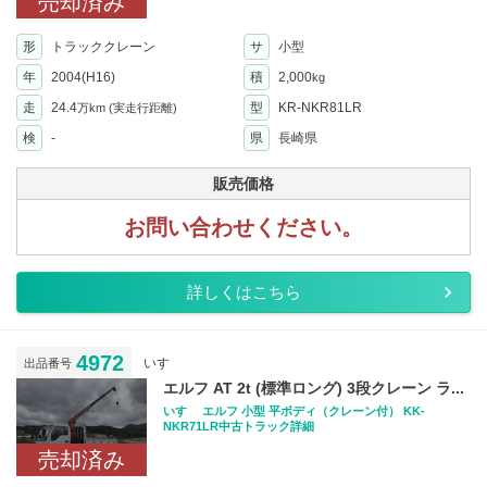
売却済み
形
トラッククレーン
サ
小型
年
2004(H16)
積
2,000
kg
走
24.4
型
KR-NKR81LR
万km
(実走行距離)
検
-
県
長崎県
販売価格
お問い合わせください。
詳しくはこちら
4972
いすゞ
出品番号
エルフ AT 2t (標準ロング) 3段クレーン ラ...
いすゞ エルフ 小型 平ボディ（クレーン付） KK-
NKR71LR中古トラック詳細
売却済み