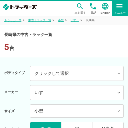
phone
language
menu
車を探す
電話
English
メニュー
トラッカーズ
中古トラック一覧
小型
いすゞ
長崎県
長崎県の中古トラック一覧
5
台
ボディタイプ
クリックして選択
メーカー
いすゞ
サイズ