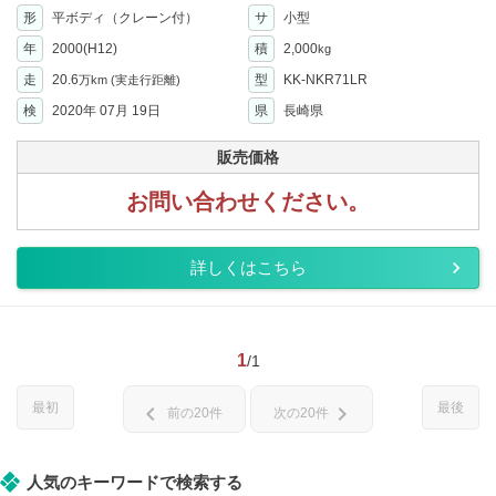
形
平ボディ（クレーン付）
サ
小型
年
2000(H12)
積
2,000
kg
走
20.6
型
KK-NKR71LR
万km
(実走行距離)
検
2020年 07月 19日
県
長崎県
販売価格
お問い合わせください。
詳しくはこちら
1
/1
最初
最後
chevron_left
chevron_right
前の20件
次の20件
人気のキーワードで検索する