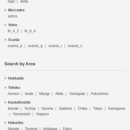
hijet
delta
Mercedes
actros
Volvo
fh_4_2
fh_6_4
Scania
scania_p
scania_g
scania_r
scania_s
Search by Area
Hokkaido
Tohoku
Aomori
Iwate
Miyagi
Akita
Yamagata
Fukushima
Kanto/Koshin
Ibaraki
Tochigi
Gunma
Saitama
Chiba
Tokyo
Kanagawa
Yamanashi
Nagano
Hokuriku
Niigata
Toyama
Ishikawa
Fukui