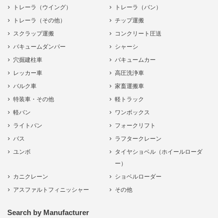
トレーラ（ウイング）
トレーラ（バン）
トレーラ（その他）
チップ運搬
スクラップ運搬
コンクリート圧送
バキュームダンパー
シャーシ
穴掘建柱車
バキュームカー
レッカー車
高圧洗浄車
バルク車
家畜運搬車
特装車・その他
軽トラック
軽バン
ワンボックス
ライトバン
フォークリフト
バス
ラフタークレーン
ユンボ
タイヤショベル（ホイールローダ
ー）
カニクレーン
ショベルローダー
アスファルトフィニッシャー
その他
Search by Manufacturer