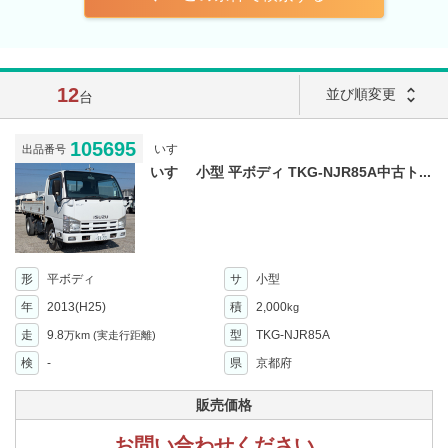
12
unfold_more
並び順変更
台
105695
いすゞ
出品番号
いすゞ 小型 平ボディ TKG-NJR85A中古ト...
形
平ボディ
サ
小型
年
2013(H25)
積
2,000
kg
走
9.8
型
TKG-NJR85A
万km
(実走行距離)
検
-
県
京都府
販売価格
お問い合わせください。