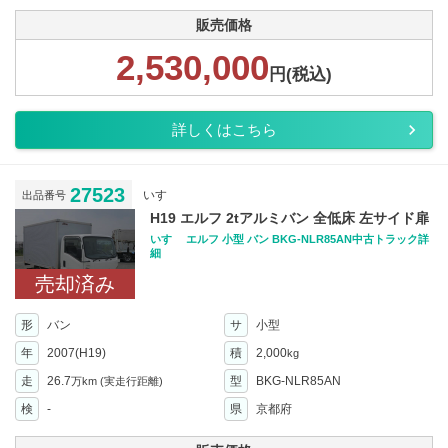
販売価格
2,530,000
円(税込)
詳しくはこちら
27523
いすゞ
出品番号
H19 エルフ 2tアルミバン 全低床 左サイド扉
いすゞ エルフ 小型 バン BKG-NLR85AN中古トラック詳
細
売却済み
形
バン
サ
小型
年
2007(H19)
積
2,000
kg
走
26.7
型
BKG-NLR85AN
万km
(実走行距離)
検
-
県
京都府