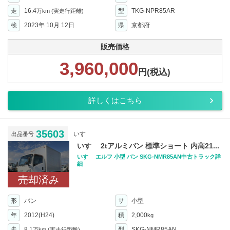
走
16.4
型
TKG-NPR85AR
万km
(実走行距離)
検
2023年 10月 12日
県
京都府
販売価格
3,960,000
円(税込)
詳しくはこちら
35603
いすゞ
出品番号
いすゞ 2tアルミバン 標準ショート 内高21...
いすゞ エルフ 小型 バン SKG-NMR85AN中古トラック詳
細
売却済み
形
バン
サ
小型
年
2012(H24)
積
2,000
kg
走
8.1
型
SKG-NMR85AN
万km
(実走行距離)