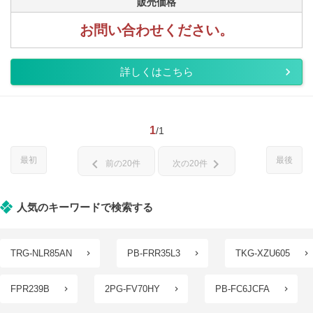
販売価格
お問い合わせください。
詳しくはこちら
1
/1
最初
最後
chevron_left
chevron_right
前の20件
次の20件
人気のキーワードで検索する
TRG-NLR85AN
PB-FRR35L3
TKG-XZU605
FPR239B
2PG-FV70HY
PB-FC6JCFA