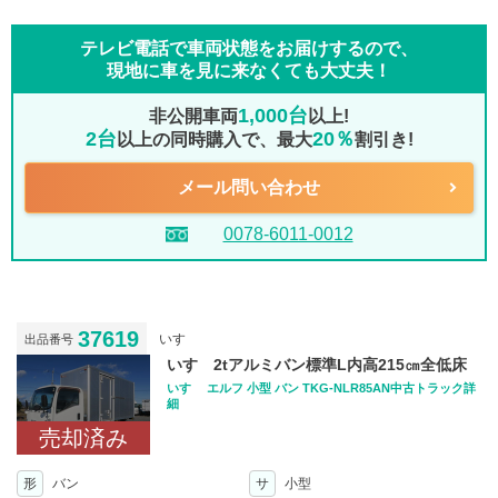
テレビ電話で車両状態をお届けするので、
現地に車を見に来なくても大丈夫！
1,000台
非公開車両
以上!
2台
20％
以上の同時購入で、最大
割引き!
メール問い合わせ
0078-6011-0012
37619
いすゞ
出品番号
いすゞ2tアルミバン標準L内高215㎝全低床
いすゞ エルフ 小型 バン TKG-NLR85AN中古トラック詳
細
売却済み
形
バン
サ
小型