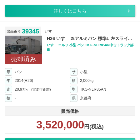
詳しくはこちら
39345
いすゞ
出品番号
H26 いすゞ 2tアルミバン 標準L 左スライ...
いすゞ エルフ 小型 バン TKG-NLR85AN中古トラック詳
細
売却済み
形
バン
サ
小型
年
2014(H26)
積
2,000
kg
走
20.9
型
TKG-NLR85AN
万km
(実走行距離)
検
-
県
京都府
販売価格
3,520,000
円(税込)