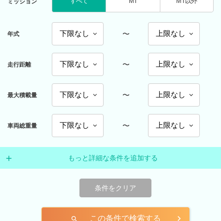
すべて
MT
MT以外
ミッション
〜
年式
〜
走行距離
〜
最大積載量
〜
車両総重量
もっと詳細な条件を追加する
条件をクリア
この条件で検索する
search