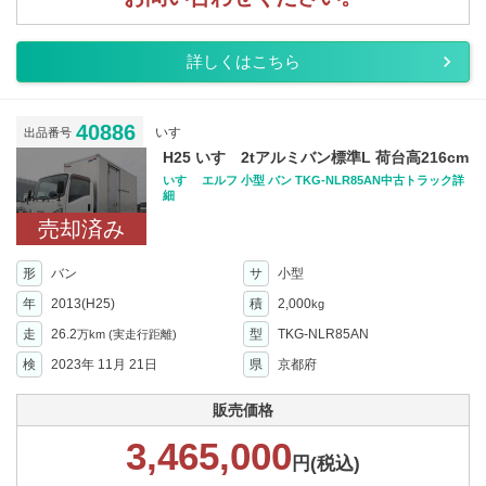
詳しくはこちら
40886
いすゞ
出品番号
H25 いすゞ2tアルミバン標準L 荷台高216cm
いすゞ エルフ 小型 バン TKG-NLR85AN中古トラック詳
細
売却済み
形
バン
サ
小型
年
2013(H25)
積
2,000
kg
走
26.2
型
TKG-NLR85AN
万km
(実走行距離)
検
2023年 11月 21日
県
京都府
販売価格
3,465,000
円(税込)