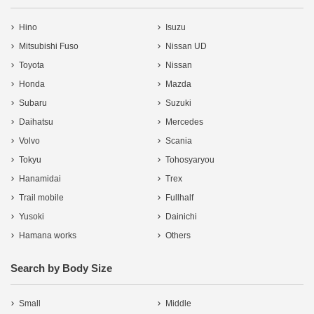
Hino
Isuzu
Mitsubishi Fuso
Nissan UD
Toyota
Nissan
Honda
Mazda
Subaru
Suzuki
Daihatsu
Mercedes
Volvo
Scania
Tokyu
Tohosyaryou
Hanamidai
Trex
Trail mobile
Fullhalf
Yusoki
Dainichi
Hamana works
Others
Search by Body Size
Small
Middle