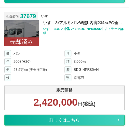
37679
いすゞ
出品番号
いすゞ3tアルミバンW超L内高234㎝PG全...
いすゞ エルフ 小型 バン BDG-NPR85AN中古トラック詳
細
売却済み
形
バン
サ
小型
年
2008(H20)
積
3,000
kg
走
27.5
型
BDG-NPR85AN
万km
(実走行距離)
検
-
県
京都府
販売価格
2,420,000
円(税込)
詳しくはこちら