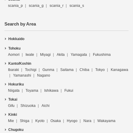
scania_p
scania_g
scania_r
scania_s
Search by Area
Hokkaido
Tohoku
Aomori
Iwate
Miyagi
Akita
Yamagata
Fukushima
Kanto/Koshin
Ibaraki
Tochigi
Gunma
Saitama
Chiba
Tokyo
Kanagawa
Yamanashi
Nagano
Hokuriku
Niigata
Toyama
Ishikawa
Fukui
Tokai
Gifu
Shizuoka
Aichi
Kinki
Mie
Shiga
Kyoto
Osaka
Hyogo
Nara
Wakayama
Chugoku