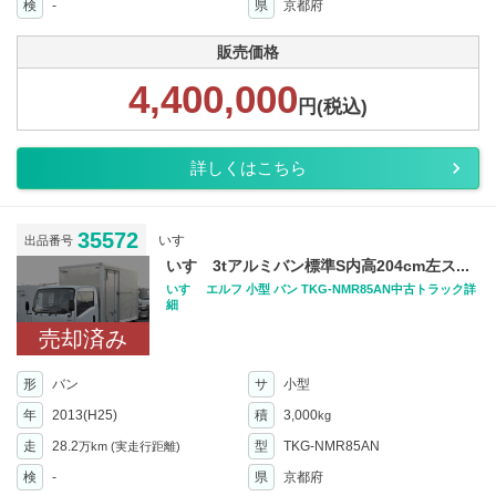
検
-
県
京都府
販売価格
4,400,000
円(税込)
詳しくはこちら
35572
いすゞ
出品番号
いすゞ3tアルミバン標準S内高204cm左ス...
いすゞ エルフ 小型 バン TKG-NMR85AN中古トラック詳
細
売却済み
形
バン
サ
小型
年
2013(H25)
積
3,000
kg
走
28.2
型
TKG-NMR85AN
万km
(実走行距離)
検
-
県
京都府