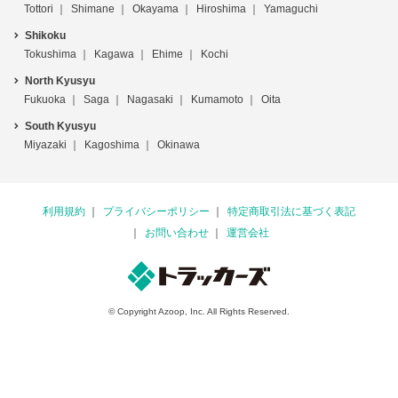
Tottori
Shimane
Okayama
Hiroshima
Yamaguchi
Shikoku
Tokushima
Kagawa
Ehime
Kochi
North Kyusyu
Fukuoka
Saga
Nagasaki
Kumamoto
Oita
South Kyusyu
Miyazaki
Kagoshima
Okinawa
利用規約
プライバシーポリシー
特定商取引法に基づく表記
お問い合わせ
運営会社
© Copyright Azoop, Inc. All Rights Reserved.