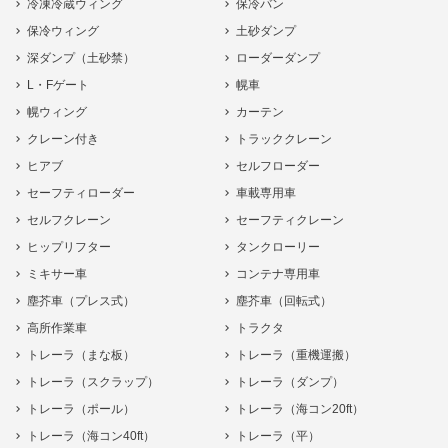
冷凍冷蔵ウィング
保冷バン
保冷ウィング
土砂ダンプ
深ダンプ（土砂禁）
ローダーダンプ
L・Fゲート
幌車
幌ウィング
カーテン
クレーン付き
トラッククレーン
ヒアブ
セルフローダー
セーフティローダー
車載専用車
セルフクレーン
セーフティクレーン
ヒップリフター
タンクローリー
ミキサー車
コンテナ専用車
塵芥車（プレス式）
塵芥車（回転式）
高所作業車
トラクタ
トレーラ（まな板）
トレーラ（重機運搬）
トレーラ（スクラップ）
トレーラ（ダンプ）
トレーラ（ポール）
トレーラ（海コン20ft）
トレーラ（海コン40ft）
トレーラ（平）