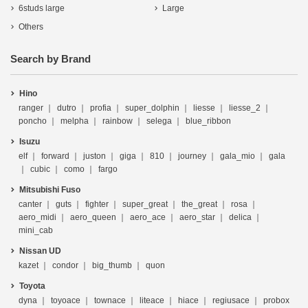
6studs large
Large
Others
Search by Brand
Hino
ranger
dutro
profia
super_dolphin
liesse
liesse_2
poncho
melpha
rainbow
selega
blue_ribbon
Isuzu
elf
forward
juston
giga
810
journey
gala_mio
gala
cubic
como
fargo
Mitsubishi Fuso
canter
guts
fighter
super_great
the_great
rosa
aero_midi
aero_queen
aero_ace
aero_star
delica
mini_cab
Nissan UD
kazet
condor
big_thumb
quon
Toyota
dyna
toyoace
townace
liteace
hiace
regiusace
probox