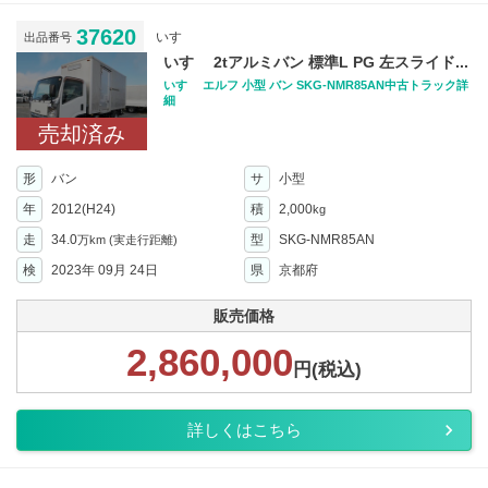
37620
いすゞ
出品番号
いすゞ 2tアルミバン 標準L PG 左スライド...
いすゞ エルフ 小型 バン SKG-NMR85AN中古トラック詳
細
売却済み
形
バン
サ
小型
年
2012(H24)
積
2,000
kg
走
34.0
型
SKG-NMR85AN
万km
(実走行距離)
検
2023年 09月 24日
県
京都府
販売価格
2,860,000
円(税込)
詳しくはこちら