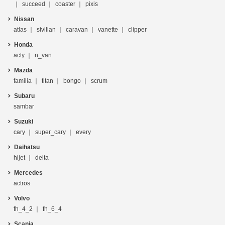
succeed
coaster
pixis
Nissan
atlas
sivilian
caravan
vanette
clipper
Honda
acty
n_van
Mazda
familia
titan
bongo
scrum
Subaru
sambar
Suzuki
cary
super_cary
every
Daihatsu
hijet
delta
Mercedes
actros
Volvo
fh_4_2
fh_6_4
Scania