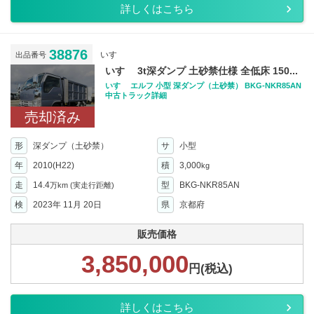
詳しくはこちら
38876
いすゞ
出品番号
いすゞ 3t深ダンプ 土砂禁仕様 全低床 150...
いすゞ エルフ 小型 深ダンプ（土砂禁） BKG-NKR85AN
中古トラック詳細
売却済み
形
深ダンプ（土砂禁）
サ
小型
年
2010(H22)
積
3,000
kg
走
14.4
型
BKG-NKR85AN
万km
(実走行距離)
検
2023年 11月 20日
県
京都府
販売価格
3,850,000
円(税込)
詳しくはこちら