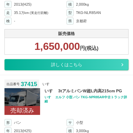
年
2013(H25)
積
2,000
kg
走
35.1
型
TKG-NLR85AN
万km
(実走行距離)
検
-
県
京都府
販売価格
1,650,000
円(税込)
詳しくはこちら
37415
いすゞ
出品番号
いすゞ 3tアルミバンW超L内高215cm PG
いすゞ エルフ 小型 バン TKG-NPR85AR中古トラック詳
細
売却済み
形
バン
サ
小型
年
2013(H25)
積
3,000
kg