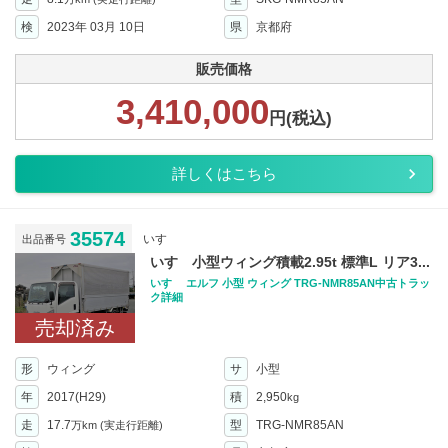
検
2023年 03月 10日
県
京都府
販売価格
3,410,000
円(税込)
詳しくはこちら
35574
いすゞ
出品番号
いすゞ小型ウィング積載2.95t 標準L リア3...
いすゞ エルフ 小型 ウィング TRG-NMR85AN中古トラッ
ク詳細
売却済み
形
ウィング
サ
小型
年
2017(H29)
積
2,950
kg
走
17.7
型
TRG-NMR85AN
万km
(実走行距離)