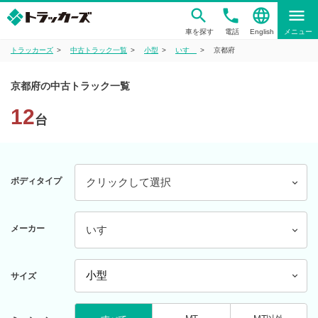
phone
language
menu
車を探す
電話
English
メニュー
トラッカーズ
中古トラック一覧
小型
いすゞ
京都府
京都府の中古トラック一覧
12
台
ボディタイプ
クリックして選択
メーカー
いすゞ
サイズ