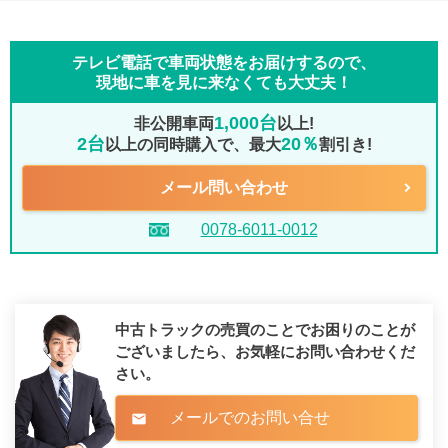
テレビ電話で車両状態をお届けするので、
現地に車を見に来なくても大丈夫！
1,000台
非公開車両
以上!
2台
20％
以上の同時購入で、最大
割引き!
メール問い合わせ
0078-6011-0012
中古トラックの売買のことでお困りのことが
ございましたら、
お気軽にお問い合わせくだ
さい。
メールでのお問い合せ
mail