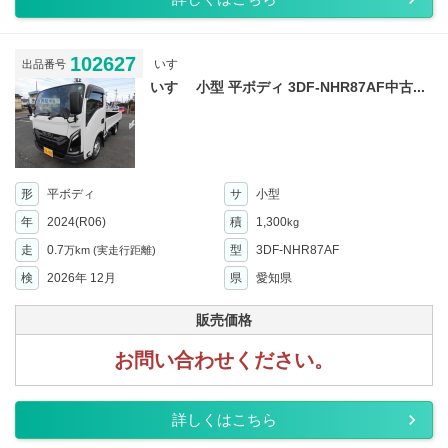
102627
いすゞ
出品番号
いすゞ 小型 平ボディ 3DF-NHR87AF中古...
形
平ボディ
サ
小型
年
2024(R06)
積
1,300
kg
走
0.7
型
3DF-NHR87AF
万km
(実走行距離)
検
2026年 12月
県
愛知県
販売価格
お問い合わせください。
詳しくはこちら