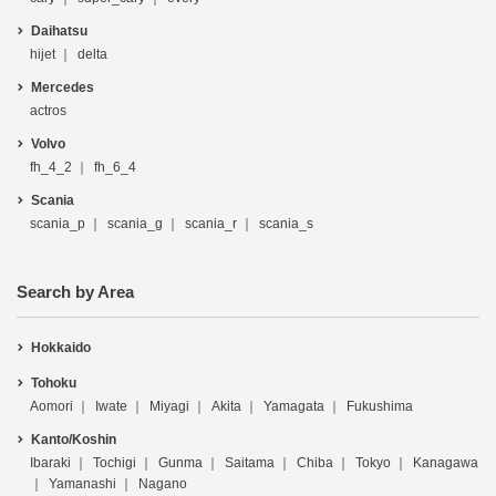
Daihatsu
hijet
delta
Mercedes
actros
Volvo
fh_4_2
fh_6_4
Scania
scania_p
scania_g
scania_r
scania_s
Search by Area
Hokkaido
Tohoku
Aomori
Iwate
Miyagi
Akita
Yamagata
Fukushima
Kanto/Koshin
Ibaraki
Tochigi
Gunma
Saitama
Chiba
Tokyo
Kanagawa
Yamanashi
Nagano