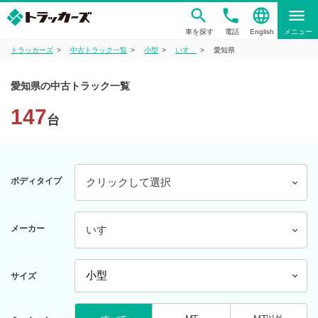
phone
language
menu
車を探す
電話
English
メニュー
トラッカーズ
中古トラック一覧
小型
いすゞ
愛知県
愛知県の中古トラック一覧
147
台
ボディタイプ
クリックして選択
メーカー
いすゞ
サイズ