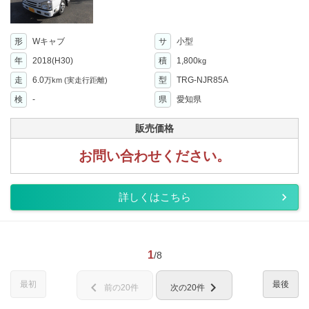
形
Wキャブ
サ
小型
年
2018(H30)
積
1,800
kg
走
6.0
型
TRG-NJR85A
万km
(実走行距離)
検
-
県
愛知県
販売価格
お問い合わせください。
詳しくはこちら
1
/8
最初
最後
chevron_left
chevron_right
前の20件
次の20件