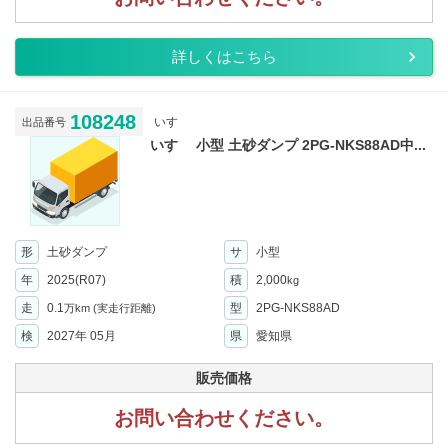
詳しくはこちら
108248
いすゞ
出品番号
いすゞ 小型 土砂ダンプ 2PG-NKS88AD中...
形
土砂ダンプ
サ
小型
年
2025(R07)
積
2,000
kg
走
0.1
型
2PG-NKS88AD
万km
(実走行距離)
検
2027年 05月
県
愛知県
販売価格
お問い合わせください。