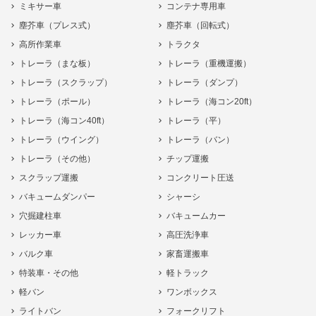
ミキサー車
コンテナ専用車
塵芥車（プレス式）
塵芥車（回転式）
高所作業車
トラクタ
トレーラ（まな板）
トレーラ（重機運搬）
トレーラ（スクラップ）
トレーラ（ダンプ）
トレーラ（ポール）
トレーラ（海コン20ft）
トレーラ（海コン40ft）
トレーラ（平）
トレーラ（ウイング）
トレーラ（バン）
トレーラ（その他）
チップ運搬
スクラップ運搬
コンクリート圧送
バキュームダンパー
シャーシ
穴掘建柱車
バキュームカー
レッカー車
高圧洗浄車
バルク車
家畜運搬車
特装車・その他
軽トラック
軽バン
ワンボックス
ライトバン
フォークリフト