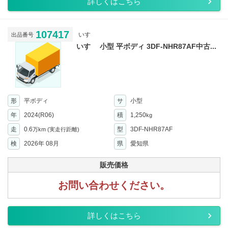
詳しくはこちら
107417
いすゞ
出品番号
いすゞ 小型 平ボディ 3DF-NHR87AF中古...
形
平ボディ
サ
小型
年
2024(R06)
積
1,250
kg
走
0.6
型
3DF-NHR87AF
万km
(実走行距離)
検
2026年 08月
県
愛知県
販売価格
お問い合わせください。
詳しくはこちら