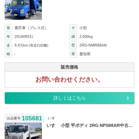
形
塵芥車（プレス式）
サ
小型
年
2019(R01)
積
2,000
kg
走
6.4
型
2RG-NMR88AN
万km
(実走行距離)
検
-
県
愛知県
販売価格
お問い合わせください。
詳しくはこちら
105681
いすゞ
出品番号
いすゞ 小型 平ボディ 2RG-NPS88AR中古...