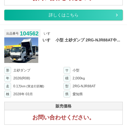
詳しくはこちら
104562
いすゞ
出品番号
いすゞ 小型 土砂ダンプ 2RG-NJR88AT中...
形
土砂ダンプ
サ
小型
年
2026(R08)
積
2,000
kg
走
0.1
型
2RG-NJR88AT
万km
(実走行距離)
検
2028年 03月
県
愛知県
販売価格
お問い合わせください。