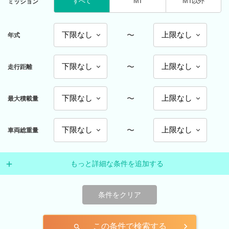
すべて
MT
MT以外
ミッション
〜
年式
〜
走行距離
〜
最大積載量
〜
車両総重量
もっと詳細な条件を追加する
条件をクリア
この条件で検索する
search