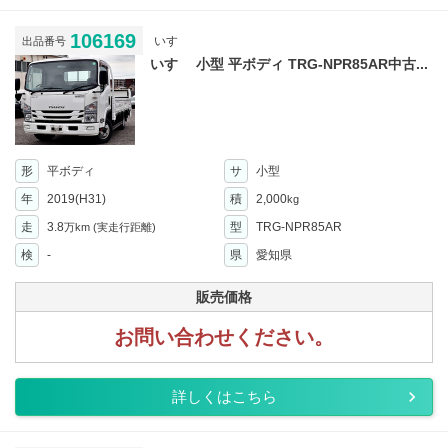
106169
いすゞ
出品番号
いすゞ 小型 平ボディ TRG-NPR85AR中古...
形
平ボディ
サ
小型
年
2019(H31)
積
2,000
kg
走
3.8
型
TRG-NPR85AR
万km
(実走行距離)
検
-
県
愛知県
販売価格
お問い合わせください。
詳しくはこちら