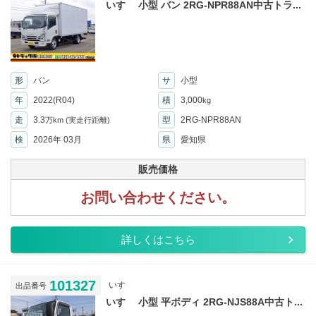
いすゞ 小型 バン 2RG-NPR88AN中古トラ...
形
バン
サ
小型
年
2022(R04)
積
3,000
kg
走
3.3
型
2RG-NPR88AN
万km
(実走行距離)
検
2026年 03月
県
愛知県
販売価格
お問い合わせください。
詳しくはこちら
101327
いすゞ
出品番号
いすゞ 小型 平ボディ 2RG-NJS88A中古ト...