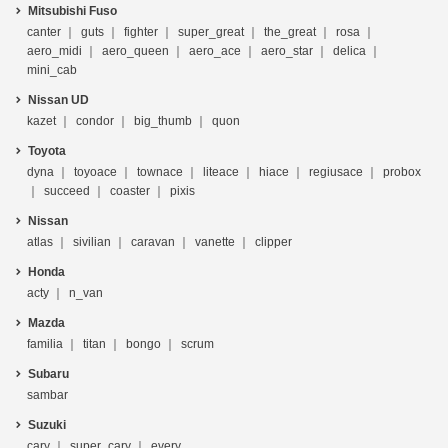
Mitsubishi Fuso
canter
guts
fighter
super_great
the_great
rosa
aero_midi
aero_queen
aero_ace
aero_star
delica
mini_cab
Nissan UD
kazet
condor
big_thumb
quon
Toyota
dyna
toyoace
townace
liteace
hiace
regiusace
probox
succeed
coaster
pixis
Nissan
atlas
sivilian
caravan
vanette
clipper
Honda
acty
n_van
Mazda
familia
titan
bongo
scrum
Subaru
sambar
Suzuki
cary
super_cary
every