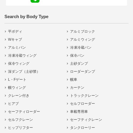
Search by Body Type
平ボディ
アルミブロック
Wキャブ
アルミウィング
アルミバン
冷凍冷蔵バン
冷凍冷蔵ウィング
保冷バン
保冷ウィング
土砂ダンプ
深ダンプ（土砂禁）
ローダーダンプ
L・Fゲート
幌車
幌ウィング
カーテン
クレーン付き
トラッククレーン
ヒアブ
セルフローダー
セーフティローダー
車載専用車
セルフクレーン
セーフティクレーン
ヒップリフター
タンクローリー