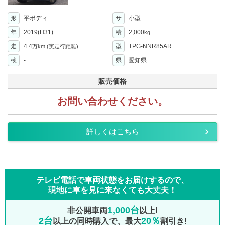
形
平ボディ
サ
小型
年
2019(H31)
積
2,000
kg
走
4.4
型
TPG-NNR85AR
万km
(実走行距離)
検
-
県
愛知県
販売価格
お問い合わせください。
詳しくはこちら
テレビ電話で車両状態をお届けするので、
現地に車を見に来なくても大丈夫！
1,000台
非公開車両
以上!
2台
20％
以上の同時購入で、最大
割引き!