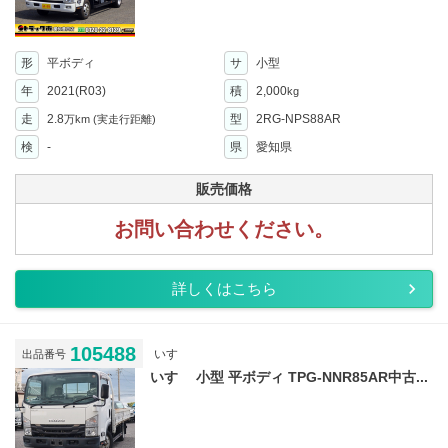
形
平ボディ
サ
小型
年
2021(R03)
積
2,000
kg
走
2.8
型
2RG-NPS88AR
万km
(実走行距離)
検
-
県
愛知県
販売価格
お問い合わせください。
詳しくはこちら
105488
いすゞ
出品番号
いすゞ 小型 平ボディ TPG-NNR85AR中古...