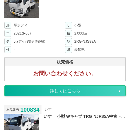
形
平ボディ
サ
小型
年
2021(R03)
積
2,000
kg
走
5.7
型
2RG-NJS88A
万km
(実走行距離)
検
-
県
愛知県
販売価格
お問い合わせください。
詳しくはこちら
100834
いすゞ
出品番号
いすゞ 小型 Wキャブ TRG-NJR85A中古ト...