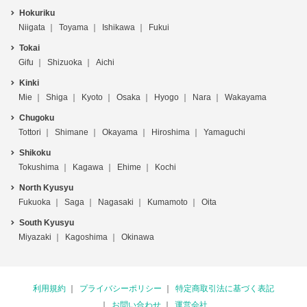
Hokuriku
Niigata
Toyama
Ishikawa
Fukui
Tokai
Gifu
Shizuoka
Aichi
Kinki
Mie
Shiga
Kyoto
Osaka
Hyogo
Nara
Wakayama
Chugoku
Tottori
Shimane
Okayama
Hiroshima
Yamaguchi
Shikoku
Tokushima
Kagawa
Ehime
Kochi
North Kyusyu
Fukuoka
Saga
Nagasaki
Kumamoto
Oita
South Kyusyu
Miyazaki
Kagoshima
Okinawa
利用規約
プライバシーポリシー
特定商取引法に基づく表記
お問い合わせ
運営会社