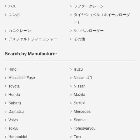
バス
ラフタークレーン
ユンボ
タイヤショベル（ホイールローダ
ー）
カニクレーン
ショベルローダー
アスファルトフィニッシャー
その他
Search by Manufacturer
Hino
Isuzu
Mitsubishi Fuso
Nissan UD
Toyota
Nissan
Honda
Mazda
Subaru
Suzuki
Daihatsu
Mercedes
Volvo
Scania
Tokyu
Tohosyaryou
Hanamidai
Trex