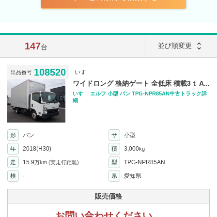
147
unfold_more
並び順変更
台
108520
いすゞ
出品番号
ワイドロング 格納ゲート 全低床 積載3ｔ A...
いすゞ エルフ 小型 バン TPG-NPR85AN中古トラック詳
細
形
バン
サ
小型
年
2018(H30)
積
3,000
kg
走
15.9
型
TPG-NPR85AN
万km
(実走行距離)
検
-
県
愛知県
販売価格
お問い合わせください。