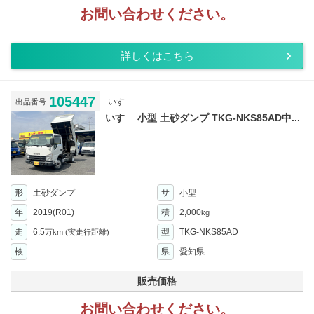
お問い合わせください。
詳しくはこちら
105447
いすゞ
出品番号
いすゞ 小型 土砂ダンプ TKG-NKS85AD中...
形
土砂ダンプ
サ
小型
年
2019(R01)
積
2,000
kg
走
6.5
型
TKG-NKS85AD
万km
(実走行距離)
検
-
県
愛知県
販売価格
お問い合わせください。