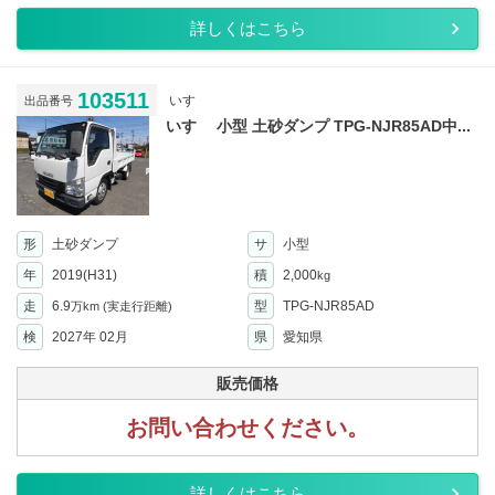
詳しくはこちら
103511
いすゞ
出品番号
いすゞ 小型 土砂ダンプ TPG-NJR85AD中...
形
土砂ダンプ
サ
小型
年
2019(H31)
積
2,000
kg
走
6.9
型
TPG-NJR85AD
万km
(実走行距離)
検
2027年 02月
県
愛知県
販売価格
お問い合わせください。
詳しくはこちら