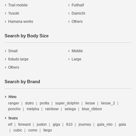
Trail mobile
Fullhalf
Yusoki
Dainichi
Hamana works
Others
Search by Body Size
Small
Middle
6studs large
Large
Others
Search by Brand
Hino
ranger
dutro
profia
super_dolphin
liesse
liesse_2
poncho
melpha
rainbow
selega
blue_ribbon
Isuzu
elf
forward
juston
giga
810
journey
gala_mio
gala
cubic
como
fargo