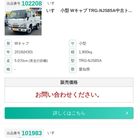
102208
いすゞ
出品番号
いすゞ 小型 Wキャブ TRG-NJS85A中古ト...
形
Wキャブ
サ
小型
年
2018(H30)
積
1,900
kg
走
5.0
型
TRG-NJS85A
万km
(実走行距離)
検
-
県
愛知県
販売価格
お問い合わせください。
詳しくはこちら
101983
いすゞ
出品番号