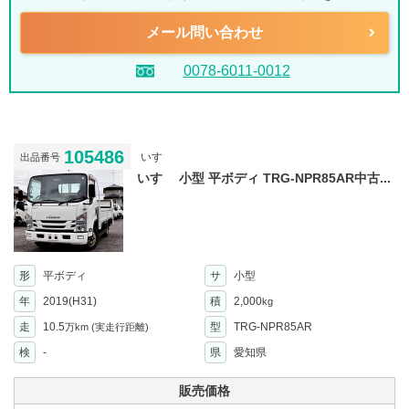
メール問い合わせ
0078-6011-0012
105486
いすゞ
出品番号
いすゞ 小型 平ボディ TRG-NPR85AR中古...
形
平ボディ
サ
小型
年
2019(H31)
積
2,000
kg
走
10.5
型
TRG-NPR85AR
万km
(実走行距離)
検
-
県
愛知県
販売価格