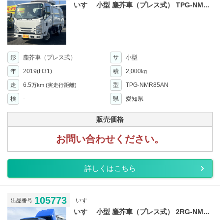
いすゞ 小型 塵芥車（プレス式） TPG-NM...
形
塵芥車（プレス式）
サ
小型
年
2019(H31)
積
2,000
kg
走
6.5
型
TPG-NMR85AN
万km
(実走行距離)
検
-
県
愛知県
販売価格
お問い合わせください。
詳しくはこちら
105773
いすゞ
出品番号
いすゞ 小型 塵芥車（プレス式） 2RG-NM...