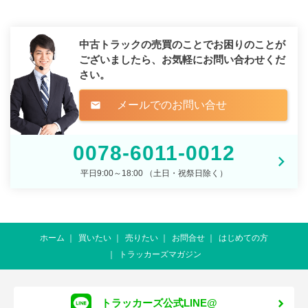
中古トラックの売買のことでお困りのことが
ございましたら、
お気軽にお問い合わせくだ
さい。
メールでのお問い合せ
mail
0078-6011-0012
平日9:00～18:00 （土日・祝祭日除く）
ホーム
買いたい
売りたい
お問合せ
はじめての方
トラッカーズマガジン
トラッカーズ公式LINE@