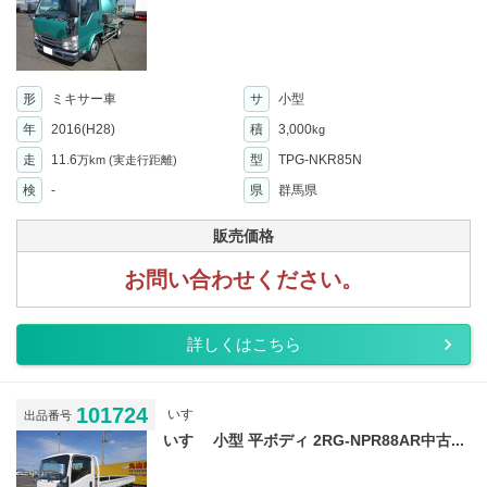
形
ミキサー車
サ
小型
年
2016(H28)
積
3,000
kg
走
11.6
型
TPG-NKR85N
万km
(実走行距離)
検
-
県
群馬県
販売価格
お問い合わせください。
詳しくはこちら
101724
いすゞ
出品番号
いすゞ 小型 平ボディ 2RG-NPR88AR中古...