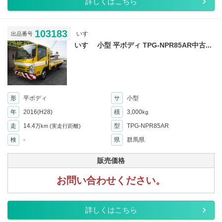
詳しくはこちら
103183
いすゞ
出品番号
いすゞ 小型 平ボディ TPG-NPR85AR中古...
形
平ボディ
サ
小型
年
2016(H28)
積
3,000
kg
走
14.4
型
TPG-NPR85AR
万km
(実走行距離)
検
-
県
群馬県
販売価格
お問い合わせください。
詳しくはこちら