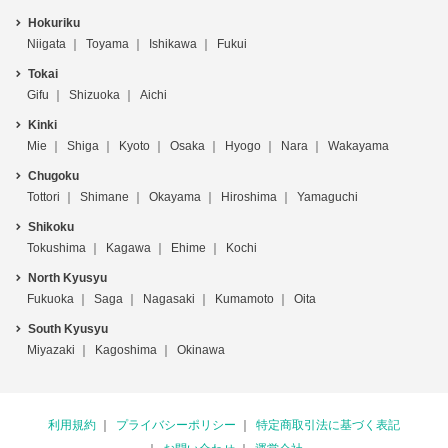
Hokuriku
Niigata
Toyama
Ishikawa
Fukui
Tokai
Gifu
Shizuoka
Aichi
Kinki
Mie
Shiga
Kyoto
Osaka
Hyogo
Nara
Wakayama
Chugoku
Tottori
Shimane
Okayama
Hiroshima
Yamaguchi
Shikoku
Tokushima
Kagawa
Ehime
Kochi
North Kyusyu
Fukuoka
Saga
Nagasaki
Kumamoto
Oita
South Kyusyu
Miyazaki
Kagoshima
Okinawa
利用規約
プライバシーポリシー
特定商取引法に基づく表記