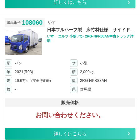
詳しくはこちら
108060
いすゞ
出品番号
日本フルハーフ製 床竹材仕様 サイドド...
いすゞ エルフ 小型 バン 2RG-NPR88AN中古トラック詳
細
形
バン
サ
小型
年
2021(R03)
積
2,000
kg
走
16.6
型
2RG-NPR88AN
万km
(実走行距離)
検
-
県
群馬県
販売価格
お問い合わせください。
詳しくはこちら