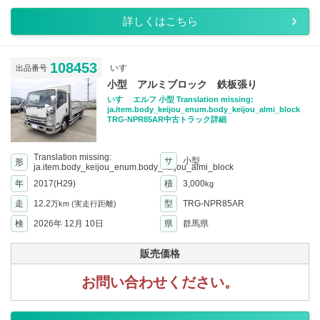
詳しくはこちら
108453
いすゞ
出品番号
小型 アルミブロック 鉄板張り
いすゞ エルフ 小型 Translation missing:
ja.item.body_keijou_enum.body_keijou_almi_block
TRG-NPR85AR中古トラック詳細
Translation missing:
サ
小型
形
ja.item.body_keijou_enum.body_keijou_almi_block
年
2017(H29)
積
3,000
kg
走
12.2
型
TRG-NPR85AR
万km
(実走行距離)
検
2026年 12月 10日
県
群馬県
販売価格
お問い合わせください。