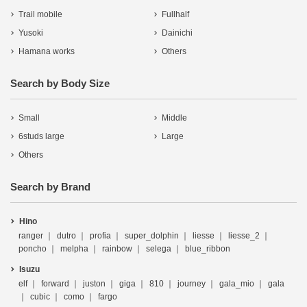
Trail mobile
Fullhalf
Yusoki
Dainichi
Hamana works
Others
Search by Body Size
Small
Middle
6studs large
Large
Others
Search by Brand
Hino
ranger
dutro
profia
super_dolphin
liesse
liesse_2
poncho
melpha
rainbow
selega
blue_ribbon
Isuzu
elf
forward
juston
giga
810
journey
gala_mio
gala
cubic
como
fargo