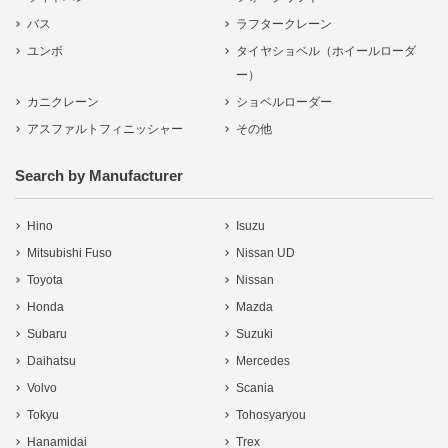
バス
ラフタークレーン
ユンボ
タイヤショベル（ホイールローダ
ー）
カニクレーン
ショベルローダー
アスファルトフィニッシャー
その他
Search by Manufacturer
Hino
Isuzu
Mitsubishi Fuso
Nissan UD
Toyota
Nissan
Honda
Mazda
Subaru
Suzuki
Daihatsu
Mercedes
Volvo
Scania
Tokyu
Tohosyaryou
Hanamidai
Trex