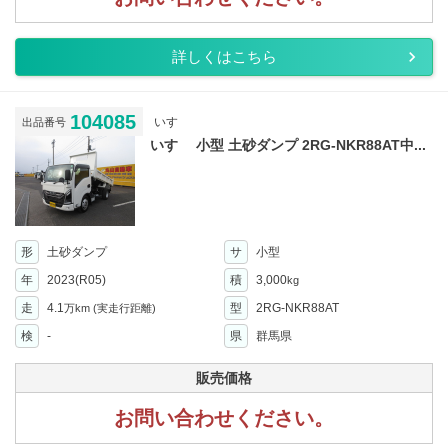
詳しくはこちら
104085
いすゞ
出品番号
いすゞ 小型 土砂ダンプ 2RG-NKR88AT中...
形
土砂ダンプ
サ
小型
年
2023(R05)
積
3,000
kg
走
4.1
型
2RG-NKR88AT
万km
(実走行距離)
検
-
県
群馬県
販売価格
お問い合わせください。