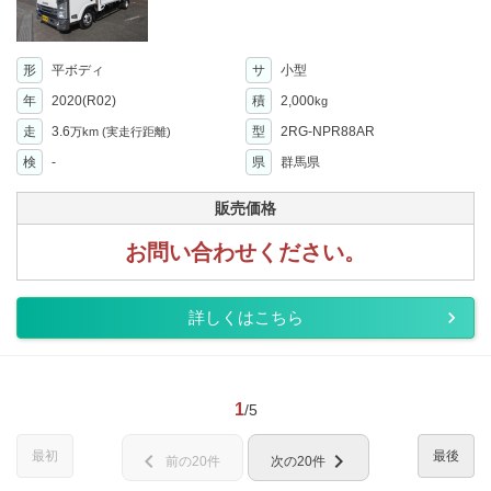
形
平ボディ
サ
小型
年
2020(R02)
積
2,000
kg
走
3.6
型
2RG-NPR88AR
万km
(実走行距離)
検
-
県
群馬県
販売価格
お問い合わせください。
詳しくはこちら
1
/5
最初
最後
chevron_left
chevron_right
前の20件
次の20件