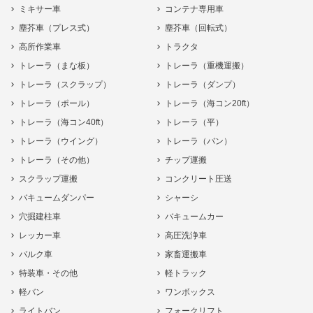
ミキサー車
コンテナ専用車
塵芥車（プレス式）
塵芥車（回転式）
高所作業車
トラクタ
トレーラ（まな板）
トレーラ（重機運搬）
トレーラ（スクラップ）
トレーラ（ダンプ）
トレーラ（ポール）
トレーラ（海コン20ft）
トレーラ（海コン40ft）
トレーラ（平）
トレーラ（ウイング）
トレーラ（バン）
トレーラ（その他）
チップ運搬
スクラップ運搬
コンクリート圧送
バキュームダンパー
シャーシ
穴掘建柱車
バキュームカー
レッカー車
高圧洗浄車
バルク車
家畜運搬車
特装車・その他
軽トラック
軽バン
ワンボックス
ライトバン
フォークリフト