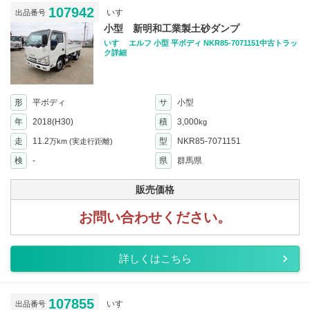
107942
いすゞ
出品番号
小型 新明和工業製土砂ダンプ
いすゞ エルフ 小型 平ボディ NKR85-7071151中古トラッ
ク詳細
形
平ボディ
サ
小型
年
2018(H30)
積
3,000
kg
走
11.2
型
NKR85-7071151
万km
(実走行距離)
検
-
県
群馬県
販売価格
お問い合わせください。
詳しくはこちら
107855
いすゞ
出品番号