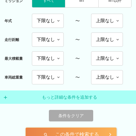
すべて
MT
MT以外
ミッション
〜
年式
〜
走行距離
〜
最大積載量
〜
車両総重量
もっと詳細な条件を追加する
条件をクリア
この条件で検索する
search