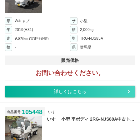
形
Wキャブ
サ
小型
年
2019(H31)
積
2,000
kg
走
9.6
型
TRG-NJS85A
万km
(実走行距離)
検
-
県
群馬県
販売価格
お問い合わせください。
詳しくはこちら
105448
いすゞ
出品番号
いすゞ 小型 平ボディ 2RG-NJS88A中古ト...