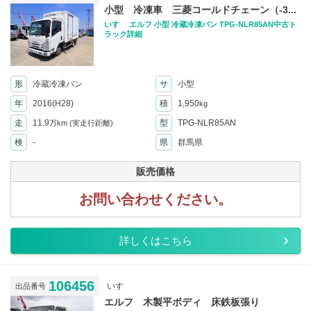
小型 冷凍車 三菱コールドチェーン（-3...
いすゞ エルフ 小型 冷蔵冷凍バン TPG-NLR85AN中古ト
ラック詳細
形
冷蔵冷凍バン
サ
小型
年
2016(H28)
積
1,950
kg
走
11.9
型
TPG-NLR85AN
万km
(実走行距離)
検
-
県
群馬県
販売価格
お問い合わせください。
詳しくはこちら
106456
いすゞ
出品番号
エルフ 木製平ボディ 床鉄板張り