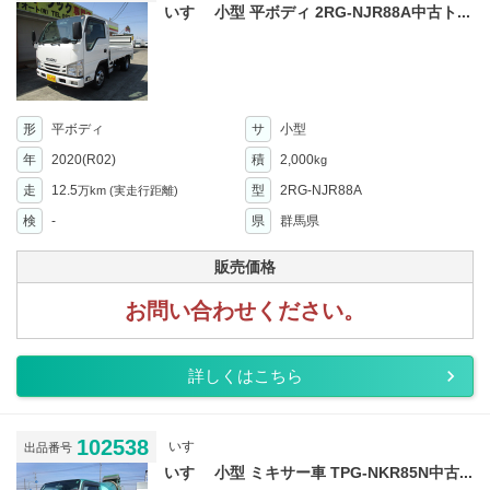
いすゞ 小型 平ボディ 2RG-NJR88A中古ト...
形
平ボディ
サ
小型
年
2020(R02)
積
2,000
kg
走
12.5
型
2RG-NJR88A
万km
(実走行距離)
検
-
県
群馬県
販売価格
お問い合わせください。
詳しくはこちら
102538
いすゞ
出品番号
いすゞ 小型 ミキサー車 TPG-NKR85N中古...