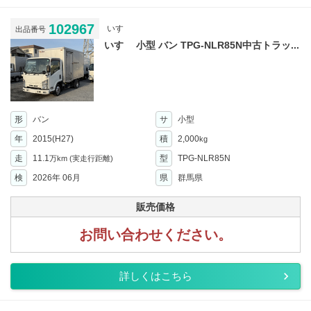
102967
いすゞ
出品番号
いすゞ 小型 バン TPG-NLR85N中古トラッ...
形
バン
サ
小型
年
2015(H27)
積
2,000
kg
走
11.1
型
TPG-NLR85N
万km
(実走行距離)
検
2026年 06月
県
群馬県
販売価格
お問い合わせください。
詳しくはこちら