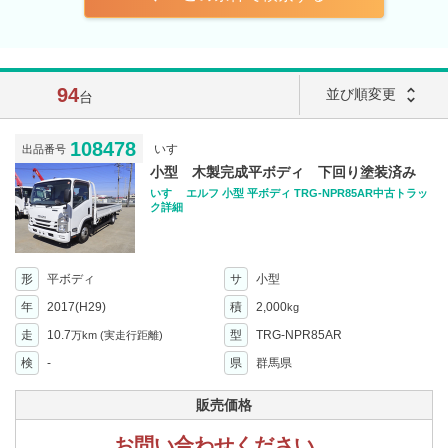
94
unfold_more
並び順変更
台
108478
いすゞ
出品番号
小型 木製完成平ボディ 下回り塗装済み
いすゞ エルフ 小型 平ボディ TRG-NPR85AR中古トラッ
ク詳細
形
平ボディ
サ
小型
年
2017(H29)
積
2,000
kg
走
10.7
型
TRG-NPR85AR
万km
(実走行距離)
検
-
県
群馬県
販売価格
お問い合わせください。