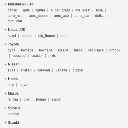
Mitsubishi Fuso
canter
guts
fighter
super_great
the_great
rosa
aero_midi
aero_queen
aero_ace
aero_star
delica
mini_cab
Nissan UD
kazet
condor
big_thumb
quon
Toyota
dyna
toyoace
townace
liteace
hiace
regiusace
probox
succeed
coaster
pixis
Nissan
atlas
sivilian
caravan
vanette
clipper
Honda
acty
n_van
Mazda
familia
titan
bongo
scrum
Subaru
sambar
Suzuki