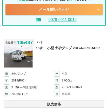
メール問い合わせ
0078-6011-0012
105437
いすゞ
出品番号
いすゞ 小型 土砂ダンプ 2RG-NJR88AD中...
形
土砂ダンプ
サ
小型
年
2019(R01)
積
2,000
kg
走
3.5
型
2RG-NJR88AD
万km
(実走行距離)
検
2026年 11月
県
群馬県
販売価格