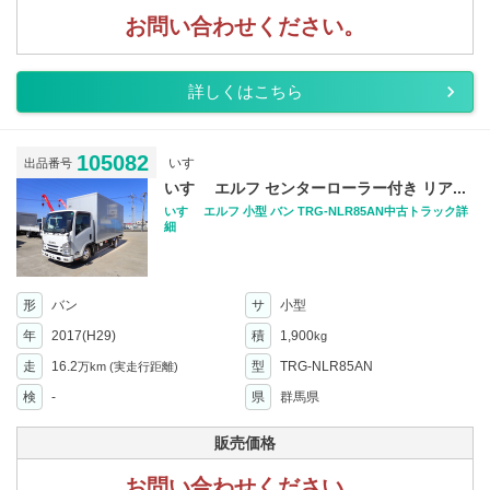
お問い合わせください。
詳しくはこちら
105082
いすゞ
出品番号
いすゞ エルフ センターローラー付き リア...
いすゞ エルフ 小型 バン TRG-NLR85AN中古トラック詳
細
形
バン
サ
小型
年
2017(H29)
積
1,900
kg
走
16.2
型
TRG-NLR85AN
万km
(実走行距離)
検
-
県
群馬県
販売価格
お問い合わせください。