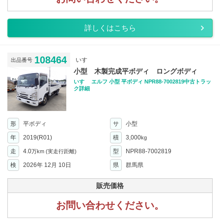
詳しくはこちら
108464
いすゞ
出品番号
小型 木製完成平ボディ ロングボディ
いすゞ エルフ 小型 平ボディ NPR88-7002819中古トラッ
ク詳細
形
平ボディ
サ
小型
年
2019(R01)
積
3,000
kg
走
4.0
型
NPR88-7002819
万km
(実走行距離)
検
2026年 12月 10日
県
群馬県
販売価格
お問い合わせください。