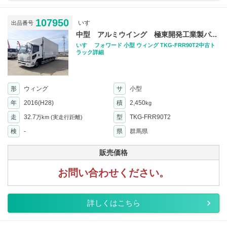
107950
いすゞ
出品番号
中型 アルミウイング 極東開発工業製パ...
いすゞ フォワード 小型 ウィング TKG-FRR90T2中古ト
ラック詳細
形
ウィング
サ
小型
年
2016(H28)
積
2,450
kg
走
32.7
型
TKG-FRR90T2
万km
(実走行距離)
検
-
県
群馬県
販売価格
お問い合わせください。
詳しくはこちら