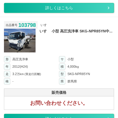
詳しくはこちら
103798
いすゞ
出品番号
いすゞ 小型 高圧洗浄車 SKG-NPR85YN中...
形
高圧洗浄車
サ
小型
年
2012(H24)
積
4,000
kg
走
3.2
型
SKG-NPR85YN
万km
(実走行距離)
検
-
県
群馬県
販売価格
お問い合わせください。