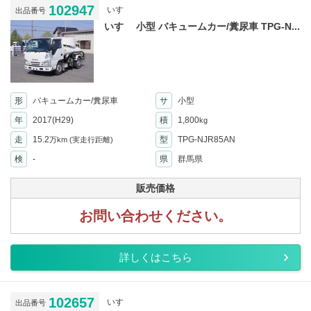
102947
いすゞ
出品番号
いすゞ 小型 バキュームカー/糞尿車 TPG-N...
形
バキュームカー/糞尿車
サ
小型
年
2017(H29)
積
1,800
kg
走
15.2
型
TPG-NJR85AN
万km
(実走行距離)
検
-
県
群馬県
販売価格
お問い合わせください。
詳しくはこちら
102657
いすゞ
出品番号