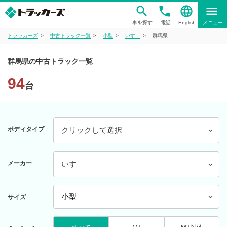
phone
language
menu
車を探す
電話
English
メニュー
トラッカーズ
中古トラック一覧
小型
いすゞ
群馬県
群馬県の中古トラック一覧
94
台
ボディタイプ
クリックして選択
メーカー
いすゞ
サイズ