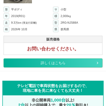
形
平ボディ
サ
小型
年
2019(R01)
積
2,000
kg
走
9.3
型
2RG-NJS88A
万km
(実走行距離)
検
2026年 10月
県
群馬県
販売価格
お問い合わせください。
詳しくはこちら
テレビ電話で車両状態をお届けするので、
現地に車を見に来なくても大丈夫！
1,000台
非公開車両
以上!
2台
20％
以上の同時購入で、最大
割引き!