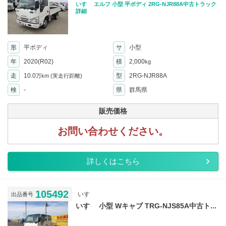
いすゞ エルフ 小型 平ボディ 2RG-NJR88A中古トラック
詳細
形
平ボディ
サ
小型
年
2020(R02)
積
2,000
kg
走
10.0
型
2RG-NJR88A
万km
(実走行距離)
検
-
県
群馬県
販売価格
お問い合わせください。
詳しくはこちら
105492
いすゞ
出品番号
いすゞ 小型 Wキャブ TRG-NJS85A中古ト...