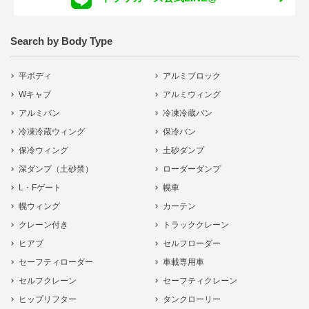
Search by Body Type
平ボディ
アルミブロック
Wキャブ
アルミウィング
アルミバン
冷凍冷蔵バン
冷凍冷蔵ウィング
保冷バン
保冷ウィング
土砂ダンプ
深ダンプ（土砂禁）
ローダーダンプ
L・Fゲート
幌車
幌ウィング
カーテン
クレーン付き
トラッククレーン
ヒアブ
セルフローダー
セーフティローダー
車載専用車
セルフクレーン
セーフティクレーン
ヒップリフター
タンクローリー