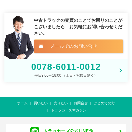
中古トラックの売買のことでお困りのことが
ございましたら、
お気軽にお問い合わせくだ
さい。
メールでのお問い合せ
mail
0078-6011-0012
平日9:00～18:00 （土日・祝祭日除く）
ホーム
買いたい
売りたい
お問合せ
はじめての方
トラッカーズマガジン
トラッカーズ公式LINE@