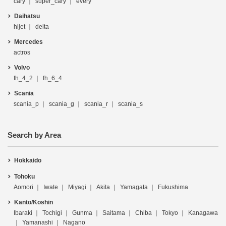
cary
super_cary
every
Daihatsu
hijet
delta
Mercedes
actros
Volvo
fh_4_2
fh_6_4
Scania
scania_p
scania_g
scania_r
scania_s
Search by Area
Hokkaido
Tohoku
Aomori
Iwate
Miyagi
Akita
Yamagata
Fukushima
Kanto/Koshin
Ibaraki
Tochigi
Gunma
Saitama
Chiba
Tokyo
Kanagawa
Yamanashi
Nagano