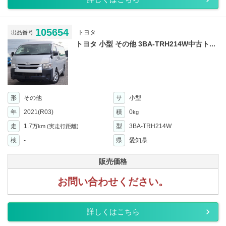
105654
トヨタ
出品番号
トヨタ 小型 その他 3BA-TRH214W中古ト...
形
その他
サ
小型
年
2021(R03)
積
0
kg
走
1.7
型
3BA-TRH214W
万km
(実走行距離)
検
-
県
愛知県
販売価格
お問い合わせください。
詳しくはこちら