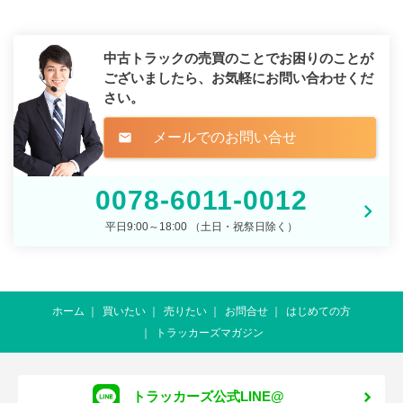
中古トラックの売買のことでお困りのことが
ございましたら、
お気軽にお問い合わせくだ
さい。
メールでのお問い合せ
mail
0078-6011-0012
平日9:00～18:00 （土日・祝祭日除く）
ホーム
買いたい
売りたい
お問合せ
はじめての方
トラッカーズマガジン
トラッカーズ公式LINE@