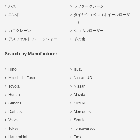
バス
ラフタークレーン
ユンボ
タイヤショベル（ホイールローダ
ー）
カニクレーン
ショベルローダー
アスファルトフィニッシャー
その他
Search by Manufacturer
Hino
Isuzu
Mitsubishi Fuso
Nissan UD
Toyota
Nissan
Honda
Mazda
Subaru
Suzuki
Daihatsu
Mercedes
Volvo
Scania
Tokyu
Tohosyaryou
Hanamidai
Trex