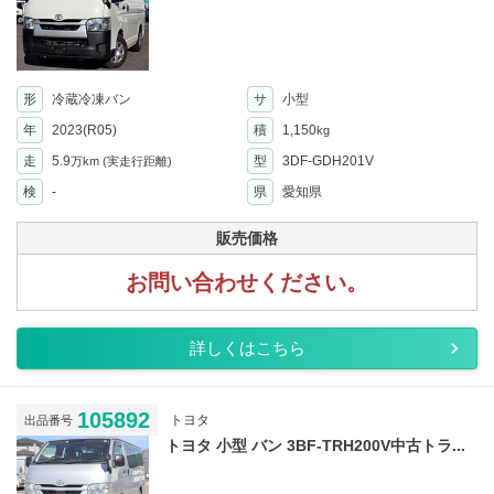
形
冷蔵冷凍バン
サ
小型
年
2023(R05)
積
1,150
kg
走
5.9
型
3DF-GDH201V
万km
(実走行距離)
検
-
県
愛知県
販売価格
お問い合わせください。
詳しくはこちら
105892
トヨタ
出品番号
トヨタ 小型 バン 3BF-TRH200V中古トラ...