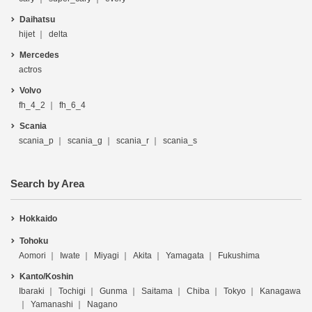
Daihatsu
hijet
delta
Mercedes
actros
Volvo
fh_4_2
fh_6_4
Scania
scania_p
scania_g
scania_r
scania_s
Search by Area
Hokkaido
Tohoku
Aomori
Iwate
Miyagi
Akita
Yamagata
Fukushima
Kanto/Koshin
Ibaraki
Tochigi
Gunma
Saitama
Chiba
Tokyo
Kanagawa
Yamanashi
Nagano