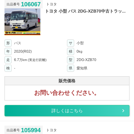
106067
トヨタ
出品番号
トヨタ 小型 バス 2DG-XZB70中古トラッ...
形
バス
サ
小型
年
2020(R02)
積
0
kg
走
6.7
型
2DG-XZB70
万km
(実走行距離)
検
-
県
愛知県
販売価格
お問い合わせください。
詳しくはこちら
105994
トヨタ
出品番号