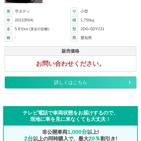
形
平ボディ
サ
小型
年
2022(R04)
積
1,750
kg
走
5.8
型
2DG-GDY231
万km
(実走行距離)
検
-
県
愛知県
販売価格
お問い合わせください。
詳しくはこちら
テレビ電話で車両状態をお届けするので、
現地に車を見に来なくても大丈夫！
1,000台
非公開車両
以上!
2台
20％
以上の同時購入で、最大
割引き!