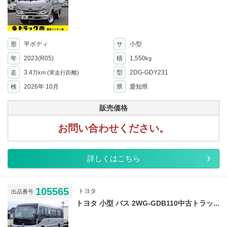
形
平ボディ
サ
小型
年
2023(R05)
積
1,550
kg
走
3.4
型
2DG-GDY231
万km
(実走行距離)
検
2026年 10月
県
愛知県
販売価格
お問い合わせください。
詳しくはこちら
105565
トヨタ
出品番号
トヨタ 小型 バス 2WG-GDB110中古トラッ...