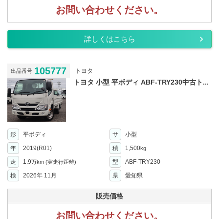
お問い合わせください。
詳しくはこちら
105777
トヨタ
出品番号
トヨタ 小型 平ボディ ABF-TRY230中古ト...
形
平ボディ
サ
小型
年
2019(R01)
積
1,500
kg
走
1.9
型
ABF-TRY230
万km
(実走行距離)
検
2026年 11月
県
愛知県
販売価格
お問い合わせください。