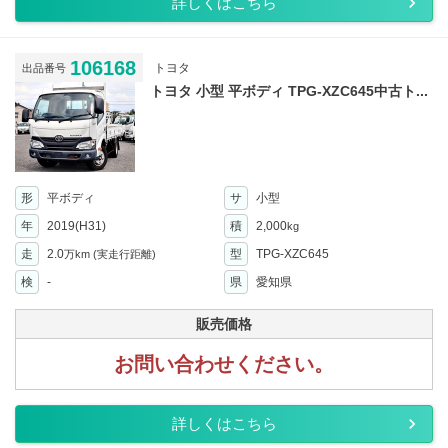
詳しくはこちら
106168
トヨタ
出品番号
トヨタ 小型 平ボディ TPG-XZC645中古ト...
形
平ボディ
サ
小型
年
2019(H31)
積
2,000
kg
走
2.0
型
TPG-XZC645
万km
(実走行距離)
検
-
県
愛知県
販売価格
お問い合わせください。
詳しくはこちら