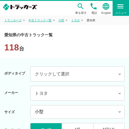
phone
language
menu
車を探す
電話
English
メニュー
トラッカーズ
中古トラック一覧
小型
トヨタ
愛知県
愛知県の中古トラック一覧
118
台
ボディタイプ
クリックして選択
メーカー
トヨタ
サイズ