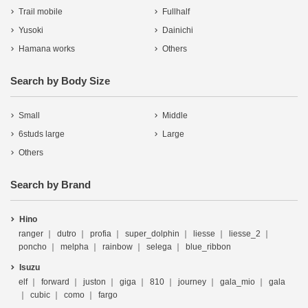
Trail mobile
Fullhalf
Yusoki
Dainichi
Hamana works
Others
Search by Body Size
Small
Middle
6studs large
Large
Others
Search by Brand
Hino
ranger
dutro
profia
super_dolphin
liesse
liesse_2
poncho
melpha
rainbow
selega
blue_ribbon
Isuzu
elf
forward
juston
giga
810
journey
gala_mio
gala
cubic
como
fargo