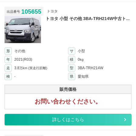
105655
トヨタ
出品番号
トヨタ 小型 その他 3BA-TRH214W中古ト...
形
その他
サ
小型
年
2021(R03)
積
0
kg
走
3.8
型
3BA-TRH214W
万km
(実走行距離)
検
-
県
愛知県
販売価格
お問い合わせください。
詳しくはこちら