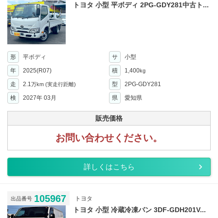
トヨタ 小型 平ボディ 2PG-GDY281中古ト...
形
平ボディ
サ
小型
年
2025(R07)
積
1,400
kg
走
2.1
型
2PG-GDY281
万km
(実走行距離)
検
2027年 03月
県
愛知県
販売価格
お問い合わせください。
詳しくはこちら
105967
トヨタ
出品番号
トヨタ 小型 冷蔵冷凍バン 3DF-GDH201V...