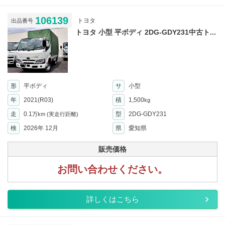
106139
トヨタ
出品番号
トヨタ 小型 平ボディ 2DG-GDY231中古ト...
形
平ボディ
サ
小型
年
2021(R03)
積
1,500
kg
走
0.1
型
2DG-GDY231
万km
(実走行距離)
検
2026年 12月
県
愛知県
販売価格
お問い合わせください。
詳しくはこちら