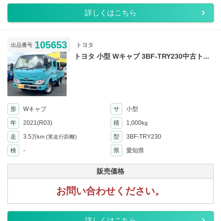
詳しくはこちら
105653
トヨタ
出品番号
トヨタ 小型 Wキャブ 3BF-TRY230中古ト...
形
Wキャブ
サ
小型
年
2021(R03)
積
1,000
kg
走
3.5
型
3BF-TRY230
万km
(実走行距離)
検
-
県
愛知県
販売価格
お問い合わせください。
詳しくはこちら