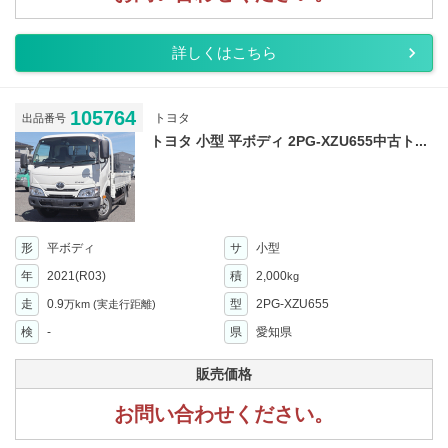
詳しくはこちら
105764
トヨタ
出品番号
トヨタ 小型 平ボディ 2PG-XZU655中古ト...
形
平ボディ
サ
小型
年
2021(R03)
積
2,000
kg
走
0.9
型
2PG-XZU655
万km
(実走行距離)
検
-
県
愛知県
販売価格
お問い合わせください。