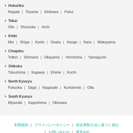
Hokuriku
Niigata
Toyama
Ishikawa
Fukui
Tokai
Gifu
Shizuoka
Aichi
Kinki
Mie
Shiga
Kyoto
Osaka
Hyogo
Nara
Wakayama
Chugoku
Tottori
Shimane
Okayama
Hiroshima
Yamaguchi
Shikoku
Tokushima
Kagawa
Ehime
Kochi
North Kyusyu
Fukuoka
Saga
Nagasaki
Kumamoto
Oita
South Kyusyu
Miyazaki
Kagoshima
Okinawa
利用規約
プライバシーポリシー
特定商取引法に基づく表記
お問い合わせ
運営会社