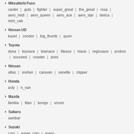
Mitsubishi Fuso
canter
guts
fighter
super_great
the_great
rosa
aero_midi
aero_queen
aero_ace
aero_star
delica
mini_cab
Nissan UD
kazet
condor
big_thumb
quon
Toyota
dyna
toyoace
townace
liteace
hiace
regiusace
probox
succeed
coaster
pixis
Nissan
atlas
sivilian
caravan
vanette
clipper
Honda
acty
n_van
Mazda
familia
titan
bongo
scrum
Subaru
sambar
Suzuki
cary
super_cary
every