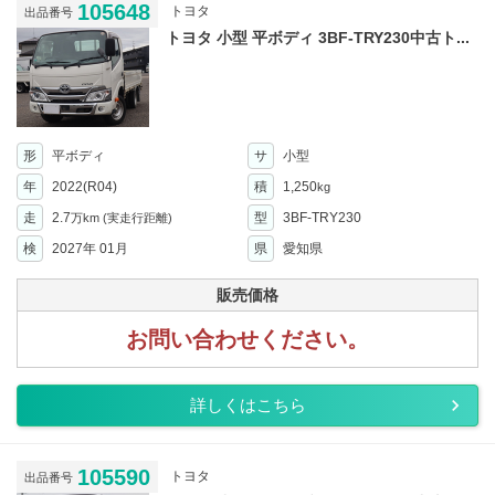
105648
トヨタ
出品番号
トヨタ 小型 平ボディ 3BF-TRY230中古ト...
形
平ボディ
サ
小型
年
2022(R04)
積
1,250
kg
走
2.7
型
3BF-TRY230
万km
(実走行距離)
検
2027年 01月
県
愛知県
販売価格
お問い合わせください。
詳しくはこちら
105590
トヨタ
出品番号