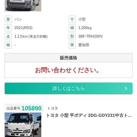
形
バン
サ
小型
年
2021(R03)
積
1,200
kg
走
1.1
型
3BF-TRH200V
万km
(実走行距離)
検
-
県
愛知県
販売価格
お問い合わせください。
詳しくはこちら
105890
トヨタ
出品番号
トヨタ 小型 平ボディ 2DG-GDY231中古ト...