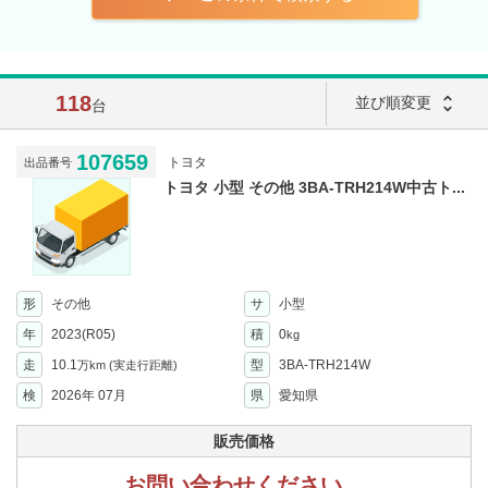
118
unfold_more
並び順変更
台
107659
トヨタ
出品番号
トヨタ 小型 その他 3BA-TRH214W中古ト...
形
その他
サ
小型
年
2023(R05)
積
0
kg
走
10.1
型
3BA-TRH214W
万km
(実走行距離)
検
2026年 07月
県
愛知県
販売価格
お問い合わせください。