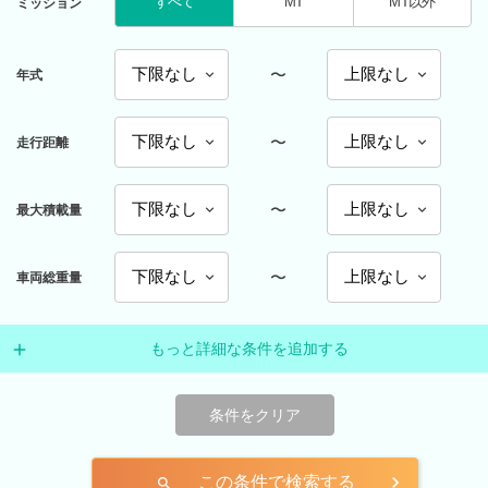
すべて
MT
MT以外
ミッション
〜
年式
〜
走行距離
〜
最大積載量
〜
車両総重量
もっと詳細な条件を追加する
条件をクリア
この条件で検索する
search