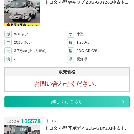
トヨタ 小型 Wキャブ 2DG-GDY281中古ト...
形
Wキャブ
サ
小型
年
2023(R05)
積
1,250
kg
走
3.7
型
2DG-GDY281
万km
(実走行距離)
検
-
県
愛知県
販売価格
お問い合わせください。
詳しくはこちら
105578
トヨタ
出品番号
トヨタ 小型 平ボディ 2DG-GDY231中古ト...