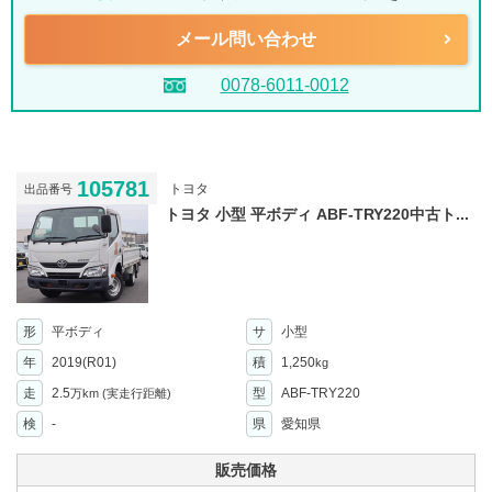
メール問い合わせ
0078-6011-0012
105781
トヨタ
出品番号
トヨタ 小型 平ボディ ABF-TRY220中古ト...
形
平ボディ
サ
小型
年
2019(R01)
積
1,250
kg
走
2.5
型
ABF-TRY220
万km
(実走行距離)
検
-
県
愛知県
販売価格