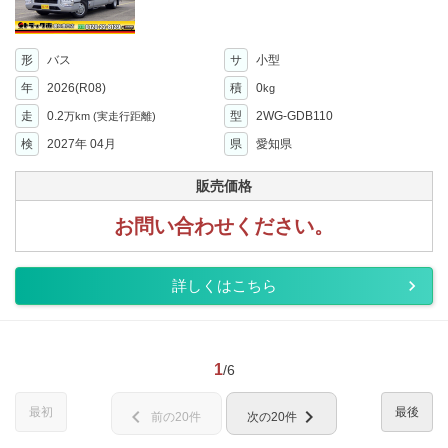
形
バス
サ
小型
年
2026(R08)
積
0
kg
走
0.2
型
2WG-GDB110
万km
(実走行距離)
検
2027年 04月
県
愛知県
販売価格
お問い合わせください。
詳しくはこちら
1
/6
最初
最後
chevron_left
chevron_right
前の20件
次の20件