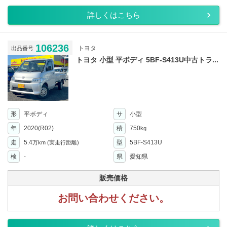
詳しくはこちら
106236
トヨタ
出品番号
トヨタ 小型 平ボディ 5BF-S413U中古トラ...
形
平ボディ
サ
小型
年
2020(R02)
積
750
kg
走
5.4
型
5BF-S413U
万km
(実走行距離)
検
-
県
愛知県
販売価格
お問い合わせください。