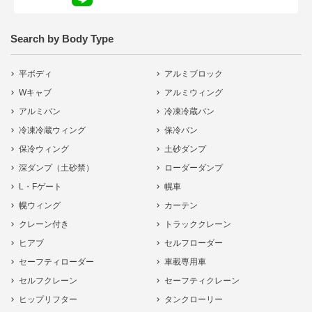
Search by Body Type
平ボディ
アルミブロック
Wキャブ
アルミウィング
アルミバン
冷凍冷蔵バン
冷凍冷蔵ウィング
保冷バン
保冷ウィング
土砂ダンプ
深ダンプ（土砂禁）
ローダーダンプ
L・Fゲート
幌車
幌ウィング
カーテン
クレーン付き
トラッククレーン
ヒアブ
セルフローダー
セーフティローダー
車載専用車
セルフクレーン
セーフティクレーン
ヒップリフター
タンクローリー