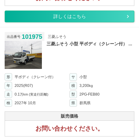
詳しくはこちら
101975
三菱ふそう
出品番号
三菱ふそう 小型 平ボディ（クレーン付） ...
形
平ボディ（クレーン付）
サ
小型
年
2025(R07)
積
3,200
kg
走
0.1
型
2PG-FEB80
万km
(実走行距離)
検
2027年 10月
県
群馬県
販売価格
お問い合わせください。