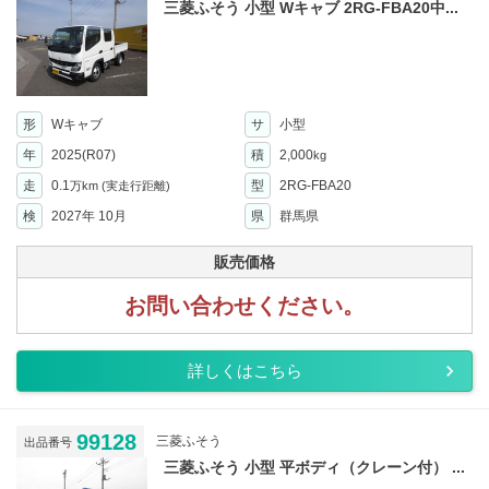
三菱ふそう 小型 Wキャブ 2RG-FBA20中...
形
Wキャブ
サ
小型
年
2025(R07)
積
2,000
kg
走
0.1
型
2RG-FBA20
万km
(実走行距離)
検
2027年 10月
県
群馬県
販売価格
お問い合わせください。
詳しくはこちら
99128
三菱ふそう
出品番号
三菱ふそう 小型 平ボディ（クレーン付） ...