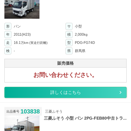
形
バン
サ
小型
年
2011(H23)
積
2,000
kg
走
16.1
型
PDG-FG74D
万km
(実走行距離)
検
-
県
群馬県
販売価格
お問い合わせください。
詳しくはこちら
103838
三菱ふそう
出品番号
三菱ふそう 小型 バン 2PG-FEB80中古トラ...