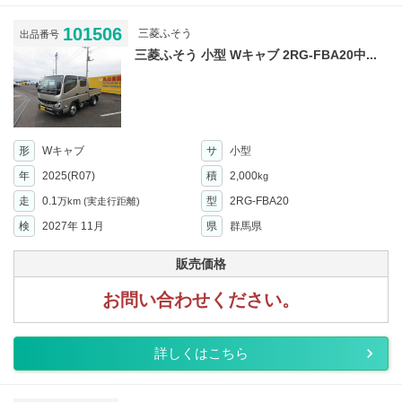
101506
三菱ふそう
出品番号
三菱ふそう 小型 Wキャブ 2RG-FBA20中...
形
Wキャブ
サ
小型
年
2025(R07)
積
2,000
kg
走
0.1
型
2RG-FBA20
万km
(実走行距離)
検
2027年 11月
県
群馬県
販売価格
お問い合わせください。
詳しくはこちら