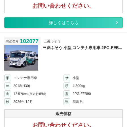
お問い合わせください。
詳しくはこちら
102077
三菱ふそう
出品番号
三菱ふそう 小型 コンテナ専用車 2PG-FEB...
形
コンテナ専用車
サ
小型
年
2018(H30)
積
4,300
kg
走
12.9
型
2PG-FEB90
万km
(実走行距離)
検
2026年 12月
県
群馬県
販売価格
お問い合わせください。