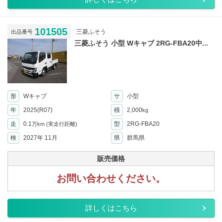
101505
三菱ふそう
出品番号
三菱ふそう 小型 Wキャブ 2RG-FBA20中...
形
Wキャブ
サ
小型
年
2025(R07)
積
2,000
kg
走
0.1
型
2RG-FBA20
万km
(実走行距離)
検
2027年 11月
県
群馬県
販売価格
お問い合わせください。
詳しくはこちら