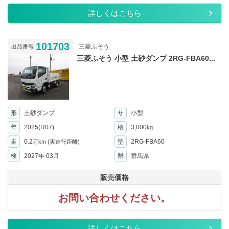
詳しくはこちら
101703
三菱ふそう
出品番号
三菱ふそう 小型 土砂ダンプ 2RG-FBA60...
形
土砂ダンプ
サ
小型
年
2025(R07)
積
3,000
kg
走
0.2
型
2RG-FBA60
万km
(実走行距離)
検
2027年 03月
県
群馬県
販売価格
お問い合わせください。
詳しくはこちら