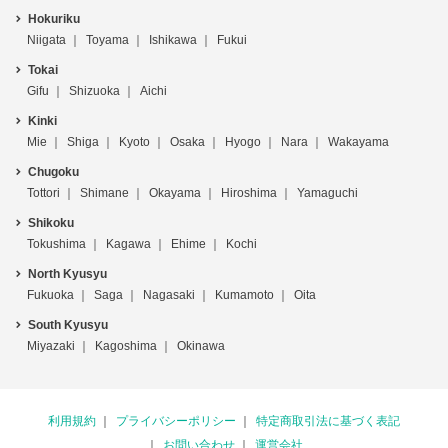
Hokuriku
Niigata
Toyama
Ishikawa
Fukui
Tokai
Gifu
Shizuoka
Aichi
Kinki
Mie
Shiga
Kyoto
Osaka
Hyogo
Nara
Wakayama
Chugoku
Tottori
Shimane
Okayama
Hiroshima
Yamaguchi
Shikoku
Tokushima
Kagawa
Ehime
Kochi
North Kyusyu
Fukuoka
Saga
Nagasaki
Kumamoto
Oita
South Kyusyu
Miyazaki
Kagoshima
Okinawa
利用規約
プライバシーポリシー
特定商取引法に基づく表記
お問い合わせ
運営会社