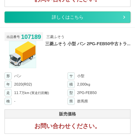
詳しくはこちら
107189
三菱ふそう
出品番号
三菱ふそう 小型 バン 2PG-FEB50中古トラ...
形
バン
サ
小型
年
2020(R02)
積
2,000
kg
走
11.7
型
2PG-FEB50
万km
(実走行距離)
検
-
県
群馬県
販売価格
お問い合わせください。