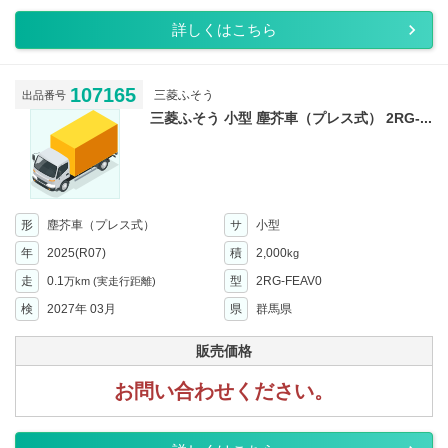
詳しくはこちら
107165
三菱ふそう
出品番号
三菱ふそう 小型 塵芥車（プレス式） 2RG-...
形
塵芥車（プレス式）
サ
小型
年
2025(R07)
積
2,000
kg
走
0.1
型
2RG-FEAV0
万km
(実走行距離)
検
2027年 03月
県
群馬県
販売価格
お問い合わせください。