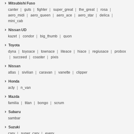
Mitsubishi Fuso
canter
guts
fighter
super_great
the_great
rosa
aero_midi
aero_queen
aero_ace
aero_star
delica
mini_cab
Nissan UD
kazet
condor
big_thumb
quon
Toyota
dyna
toyoace
townace
liteace
hiace
regiusace
probox
succeed
coaster
pixis
Nissan
atlas
sivilian
caravan
vanette
clipper
Honda
acty
n_van
Mazda
familia
titan
bongo
scrum
Subaru
sambar
Suzuki
cary
super_cary
every