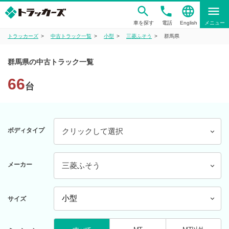
phone
language
menu
車を探す
電話
English
メニュー
トラッカーズ
中古トラック一覧
小型
三菱ふそう
群馬県
群馬県の中古トラック一覧
66
台
ボディタイプ
クリックして選択
メーカー
三菱ふそう
サイズ