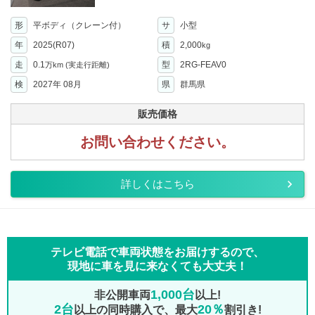
形
平ボディ（クレーン付）
サ
小型
年
2025(R07)
積
2,000
kg
走
0.1
型
2RG-FEAV0
万km
(実走行距離)
検
2027年 08月
県
群馬県
販売価格
お問い合わせください。
詳しくはこちら
テレビ電話で車両状態をお届けするので、
現地に車を見に来なくても大丈夫！
1,000台
非公開車両
以上!
2台
20％
以上の同時購入で、最大
割引き!