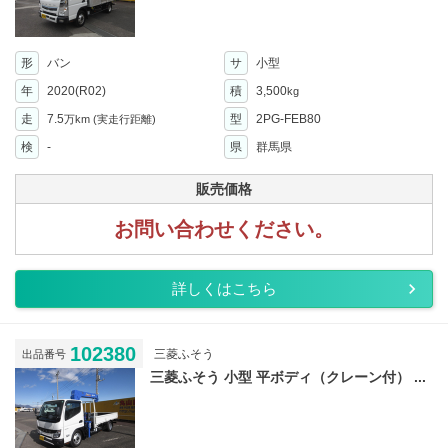
形
バン
サ
小型
年
2020(R02)
積
3,500
kg
走
7.5
型
2PG-FEB80
万km
(実走行距離)
検
-
県
群馬県
販売価格
お問い合わせください。
詳しくはこちら
102380
三菱ふそう
出品番号
三菱ふそう 小型 平ボディ（クレーン付） ...