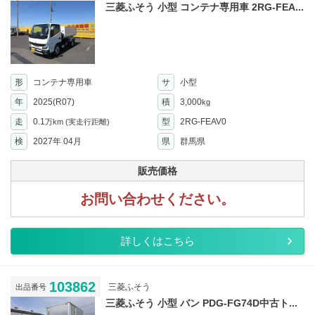
三菱ふそう 小型 コンテナ専用車 2RG-FEA...
形
コンテナ専用車
サ
小型
年
2025(R07)
積
3,000
kg
走
0.1
型
2RG-FEAV0
万km
(実走行距離)
検
2027年 04月
県
群馬県
販売価格
お問い合わせください。
詳しくはこちら
103862
三菱ふそう
出品番号
三菱ふそう 小型 バン PDG-FG74D中古ト...