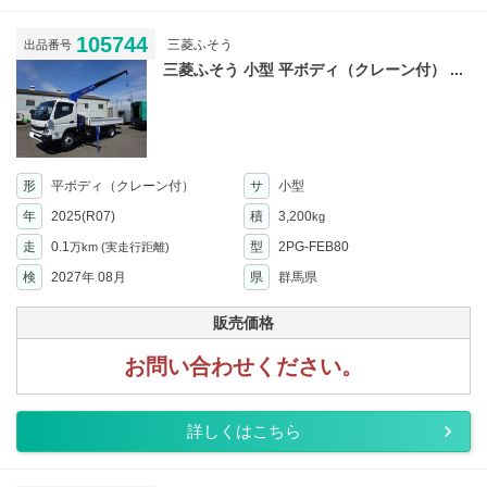
105744
三菱ふそう
出品番号
三菱ふそう 小型 平ボディ（クレーン付） ...
形
平ボディ（クレーン付）
サ
小型
年
2025(R07)
積
3,200
kg
走
0.1
型
2PG-FEB80
万km
(実走行距離)
検
2027年 08月
県
群馬県
販売価格
お問い合わせください。
詳しくはこちら