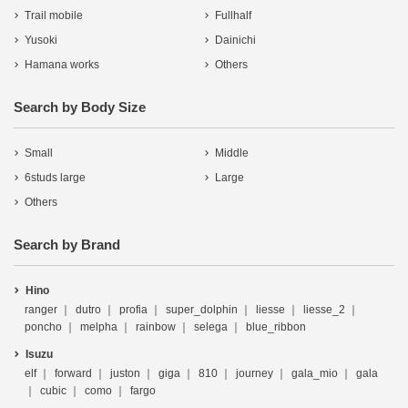
Trail mobile
Fullhalf
Yusoki
Dainichi
Hamana works
Others
Search by Body Size
Small
Middle
6studs large
Large
Others
Search by Brand
Hino
ranger
dutro
profia
super_dolphin
liesse
liesse_2
poncho
melpha
rainbow
selega
blue_ribbon
Isuzu
elf
forward
juston
giga
810
journey
gala_mio
gala
cubic
como
fargo