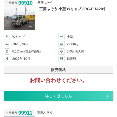
99910
三菱ふそう
出品番号
三菱ふそう 小型 Wキャブ 2RG-FBA20中...
形
Wキャブ
サ
小型
年
2025(R07)
積
2,000
kg
走
0.1
型
2RG-FBA20
万km
(実走行距離)
検
2027年 10月
県
群馬県
販売価格
お問い合わせください。
詳しくはこちら
99911
三菱ふそう
出品番号