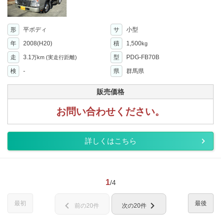
形
平ボディ
サ
小型
年
2008(H20)
積
1,500
kg
走
3.1
型
PDG-FB70B
万km
(実走行距離)
検
-
県
群馬県
販売価格
お問い合わせください。
詳しくはこちら
1
/4
最初
最後
chevron_left
chevron_right
前の20件
次の20件