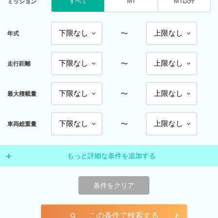
すべて
MT
MT以外
ミッション
〜
年式
〜
走行距離
〜
最大積載量
〜
車両総重量
もっと詳細な条件を追加する
条件をクリア
この条件で検索する
search