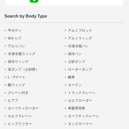
Search by Body Type
平ボディ
アルミブロック
Wキャブ
アルミウィング
アルミバン
冷凍冷蔵バン
冷凍冷蔵ウィング
保冷バン
保冷ウィング
土砂ダンプ
深ダンプ（土砂禁）
ローダーダンプ
L・Fゲート
幌車
幌ウィング
カーテン
クレーン付き
トラッククレーン
ヒアブ
セルフローダー
セーフティローダー
車載専用車
セルフクレーン
セーフティクレーン
ヒップリフター
タンクローリー