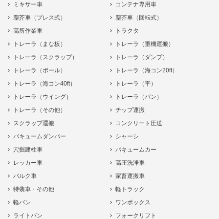
ミキサー車
コンテナ専用車
塵芥車（プレス式）
塵芥車（回転式）
高所作業車
トラクタ
トレーラ（まな板）
トレーラ（重機運搬）
トレーラ（スクラップ）
トレーラ（ダンプ）
トレーラ（ポール）
トレーラ（海コン20ft）
トレーラ（海コン40ft）
トレーラ（平）
トレーラ（ウイング）
トレーラ（バン）
トレーラ（その他）
チップ運搬
スクラップ運搬
コンクリート圧送
バキュームダンパー
シャーシ
穴掘建柱車
バキュームカー
レッカー車
高圧洗浄車
バルク車
家畜運搬車
特装車・その他
軽トラック
軽バン
ワンボックス
ライトバン
フォークリフト