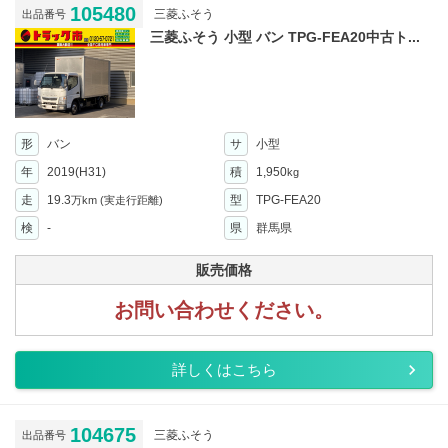
105480
三菱ふそう
出品番号
三菱ふそう 小型 バン TPG-FEA20中古ト...
形
バン
サ
小型
年
2019(H31)
積
1,950
kg
走
19.3
型
TPG-FEA20
万km
(実走行距離)
検
-
県
群馬県
販売価格
お問い合わせください。
詳しくはこちら
104675
三菱ふそう
出品番号