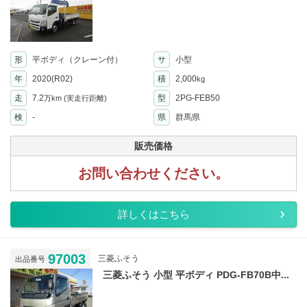
形
平ボディ（クレーン付）
サ
小型
年
2020(R02)
積
2,000
kg
走
7.2
型
2PG-FEB50
万km
(実走行距離)
検
-
県
群馬県
販売価格
お問い合わせください。
詳しくはこちら
97003
三菱ふそう
出品番号
三菱ふそう 小型 平ボディ PDG-FB70B中...