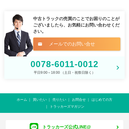
中古トラックの売買のことでお困りのことが
ございましたら、
お気軽にお問い合わせくだ
さい。
メールでのお問い合せ
mail
0078-6011-0012
平日9:00～18:00 （土日・祝祭日除く）
ホーム
買いたい
売りたい
お問合せ
はじめての方
トラッカーズマガジン
トラッカーズ公式LINE@