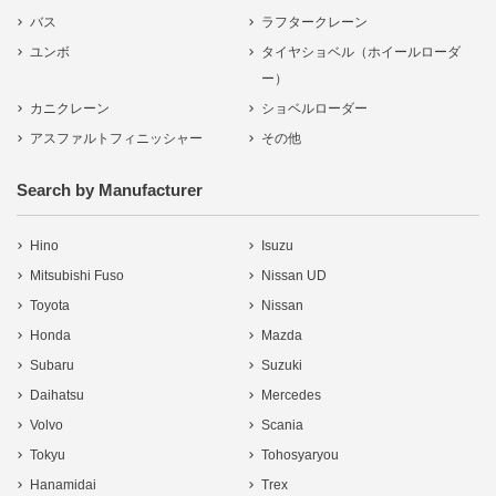
バス
ラフタークレーン
ユンボ
タイヤショベル（ホイールローダ
ー）
カニクレーン
ショベルローダー
アスファルトフィニッシャー
その他
Search by Manufacturer
Hino
Isuzu
Mitsubishi Fuso
Nissan UD
Toyota
Nissan
Honda
Mazda
Subaru
Suzuki
Daihatsu
Mercedes
Volvo
Scania
Tokyu
Tohosyaryou
Hanamidai
Trex