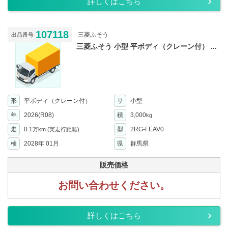
詳しくはこちら
107118
三菱ふそう
出品番号
三菱ふそう 小型 平ボディ（クレーン付） ...
形
平ボディ（クレーン付）
サ
小型
年
2026(R08)
積
3,000
kg
走
0.1
型
2RG-FEAV0
万km
(実走行距離)
検
2028年 01月
県
群馬県
販売価格
お問い合わせください。
詳しくはこちら