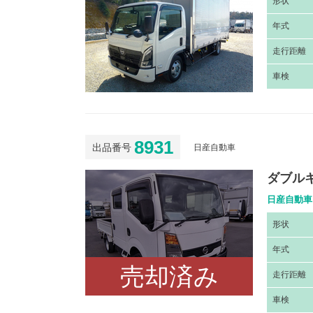
形
状
年
式
走
行距離
車
検
8931
出品番号
日産自動車
ダブルキ
日産自動車 
形
状
年
式
売却済み
走
行距離
車
検