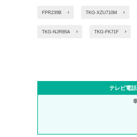
FPR239B
TKG-XZU710M
TKG-NJR85A
TKG-FK71F
テレビ電話