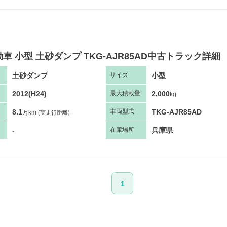
車 小型 土砂ダンプ TKG-AJR85AD中古トラック詳細
土砂ダンプ
小型
サ
イズ
2012(H24)
2,000
最大
積
載量
kg
8.1
TKG-AJR85AD
車両
型
式
万km
(実走行距離)
-
兵庫県
在庫場所
1