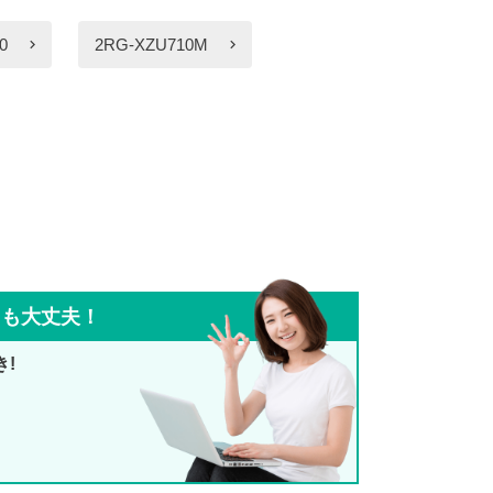
0
2RG-XZU710M
ても大丈夫！
き!