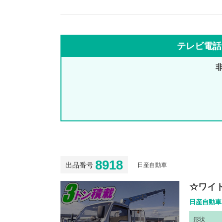
テレビ電話
8918
出品番号
日産自動車
☆ワイド
日産自動車
形
状