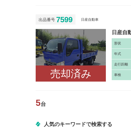
7599
出品番号
日産自動車
日産自動
形
状
年
式
走
行距離
売却済み
車
検
5
台
人気のキーワードで検索する