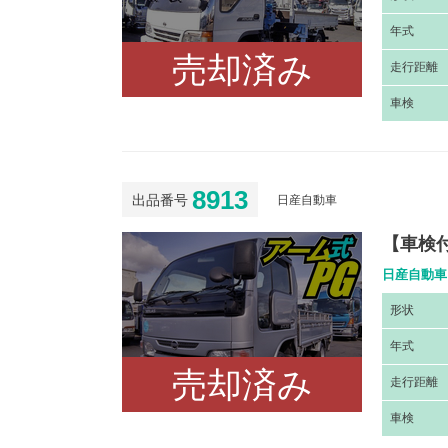
年
式
売却済み
走
行距離
車
検
8913
出品番号
日産自動車
【車検付
日産自動車 
形
状
年
式
売却済み
走
行距離
車
検