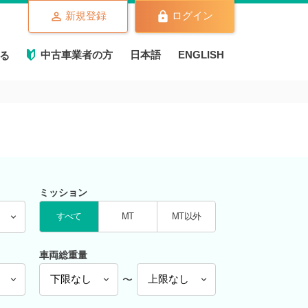
新規登録
ログイン
中古車業者の方
日本語
ENGLISH
る
ミッション
すべて
MT
MT以外
車両総重量
〜