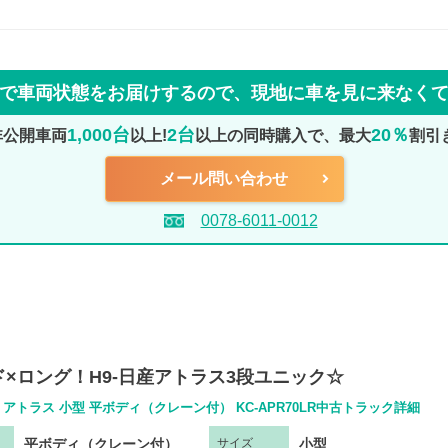
で車両状態をお届けするので、
現地に車を見に来なく
1,000台
2台
20％
非公開車両
以上!
以上の同時購入で、最大
割引
メール問い合わせ
0078-6011-0012
×ロング！H9-日産アトラス3段ユニック☆
 アトラス 小型 平ボディ（クレーン付） KC-APR70LR中古トラック詳細
平ボディ（クレーン付）
小型
サ
イズ