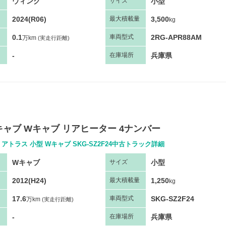
ウィング
小型
サ
イズ
2024(R06)
3,500
最大
積
載量
kg
0.1
2RG-APR88AM
車両
型
式
万km
(実走行距離)
-
兵庫県
在庫場所
ャブ Wキャブ リアヒーター 4ナンバー
アトラス 小型 Wキャブ SKG-SZ2F24中古トラック詳細
Wキャブ
小型
サ
イズ
2012(H24)
1,250
最大
積
載量
kg
17.6
SKG-SZ2F24
車両
型
式
万km
(実走行距離)
-
兵庫県
在庫場所