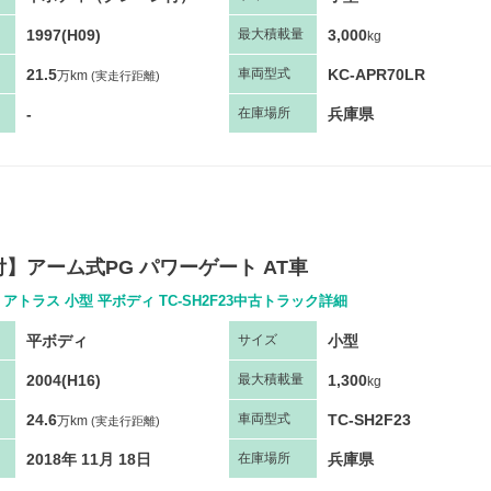
1997(H09)
3,000
最大
積
載量
kg
21.5
KC-APR70LR
車両
型
式
万km
(実走行距離)
-
兵庫県
在庫場所
】アーム式PG パワーゲート AT車
アトラス 小型 平ボディ TC-SH2F23中古トラック詳細
平ボディ
小型
サ
イズ
2004(H16)
1,300
最大
積
載量
kg
24.6
TC-SH2F23
車両
型
式
万km
(実走行距離)
2018年 11月 18日
兵庫県
在庫場所