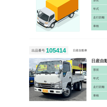
形
状
年
式
走
行距離
車
検
105414
出品番号
日産自動車
日産自動
形
状
年
式
走
行距離
車
検