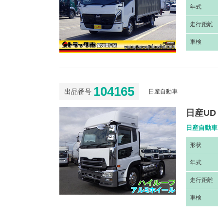
年
式
走
行距離
車
検
104165
出品番号
日産自動車
日産UD 
日産自動車 
形
状
年
式
走
行距離
車
検