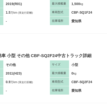
2019(R01)
1,500
最大
積
載量
kg
1.5
CBF-SQ1F24
車両
型
式
万km
(実走行距離)
-
愛知県
在庫場所
車 小型 その他 CBF-SQ2F24中古トラック詳細
その他
小型
サ
イズ
2011(H23)
0
最大
積
載量
kg
0.9
CBF-SQ2F24
車両
型
式
万km
(実走行距離)
-
愛知県
在庫場所