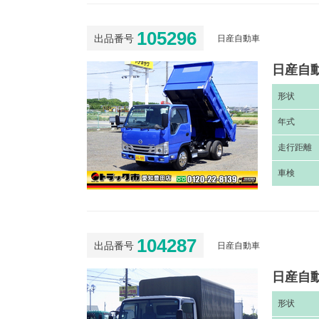
105296
出品番号
日産自動車
日産自動
形
状
年
式
走
行距離
車
検
104287
出品番号
日産自動車
日産自動
形
状