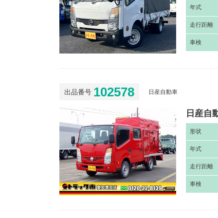
年
式
走
行距離
車
検
102578
出品番号
日産自動車
日産自動
形
状
年
式
走
行距離
車
検