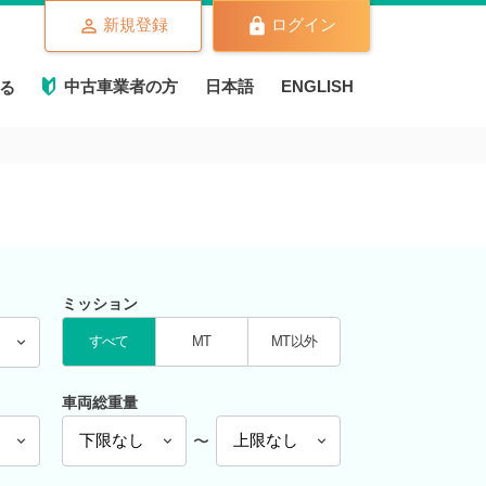
新規登録
ログイン
中古車業者の方
日本語
ENGLISH
る
ミッション
すべて
MT
MT以外
車両総重量
〜