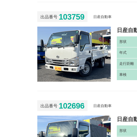
103759
出品番号
日産自動車
日産自動
形
状
年
式
走
行距離
車
検
102696
出品番号
日産自動車
日産自動
形
状