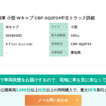
車 小型 Wキャブ CBF-SQ2F24中古トラック詳細
Wキャブ
小型
サ
イズ
2016(H28)
150
最大
積
載量
kg
3.7
CBF-SQ2F24
車両
型
式
万km
(実走行距離)
-
愛知県
在庫場所
で車両状態をお届けするので、
現地に車を見に来なく
1,000台
2台
20％
非公開車両
以上!
以上の同時購入で、最大
割引
メール問い合わせ