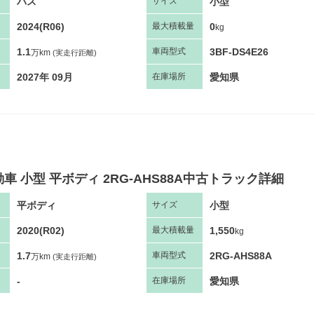
バス
小型
サ
イズ
2024(R06)
0
最大
積
載量
kg
1.1
3BF-DS4E26
車両
型
式
万km
(実走行距離)
2027年 09月
愛知県
在庫場所
車 小型 平ボディ 2RG-AHS88A中古トラック詳細
平ボディ
小型
サ
イズ
2020(R02)
1,550
最大
積
載量
kg
1.7
2RG-AHS88A
車両
型
式
万km
(実走行距離)
-
愛知県
在庫場所