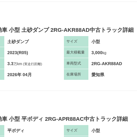
車 小型 土砂ダンプ 2RG-AKR88AD中古トラック詳細
土砂ダンプ
小型
サ
イズ
2023(R05)
3,000
最大
積
載量
kg
3.3
2RG-AKR88AD
車両
型
式
万km
(実走行距離)
2026年 04月
愛知県
在庫場所
車 小型 平ボディ 2RG-APR88AC中古トラック詳細
平ボディ
小型
サ
イズ