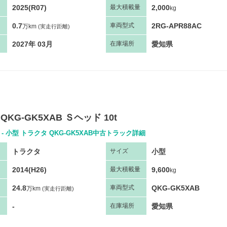
2025(R07)
2,000
最大
積
載量
kg
0.7
2RG-APR88AC
車両
型
式
万km
(実走行距離)
2027年 03月
愛知県
在庫場所
QKG-GK5XAB Ｓヘッド 10t
- 小型 トラクタ QKG-GK5XAB中古トラック詳細
トラクタ
小型
サ
イズ
2014(H26)
9,600
最大
積
載量
kg
24.8
QKG-GK5XAB
車両
型
式
万km
(実走行距離)
-
愛知県
在庫場所