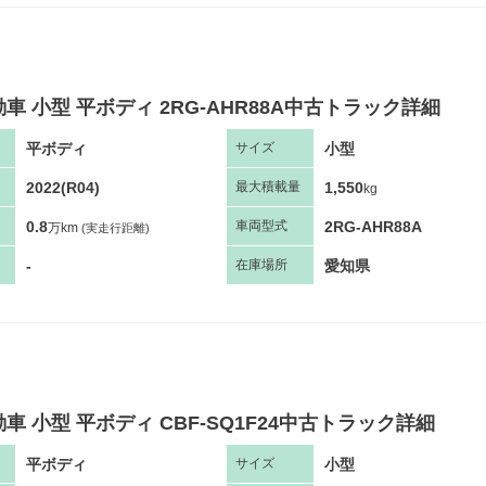
車 小型 平ボディ 2RG-AHR88A中古トラック詳細
平ボディ
小型
サ
イズ
2022(R04)
1,550
最大
積
載量
kg
0.8
2RG-AHR88A
車両
型
式
万km
(実走行距離)
-
愛知県
在庫場所
車 小型 平ボディ CBF-SQ1F24中古トラック詳細
平ボディ
小型
サ
イズ