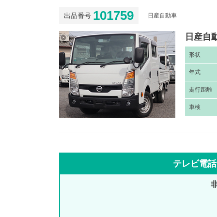
101759
出品番号
日産自動車
日産自動
形
状
年
式
走
行距離
車
検
テレビ電話