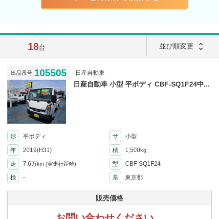
18
unfold_more
並び順変更
台
105505
日産自動車
出品番号
日産自動車 小型 平ボディ CBF-SQ1F24中...
形
平ボディ
サ
小型
年
2019(H31)
積
1,500
kg
走
7.6
型
CBF-SQ1F24
万km
(実走行距離)
検
-
県
東京都
販売価格
お問い合わせください。