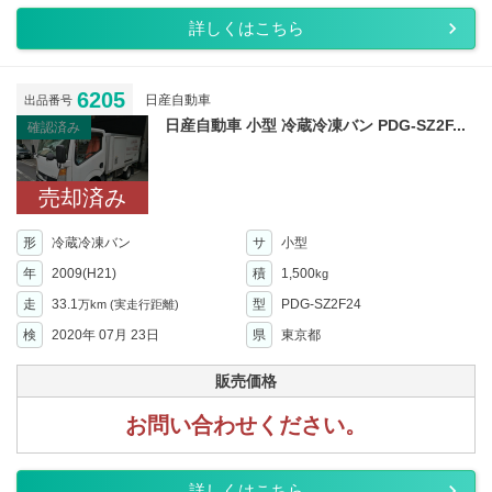
詳しくはこちら
6205
日産自動車
出品番号
日産自動車 小型 冷蔵冷凍バン PDG-SZ2F...
確認済み
売却済み
形
冷蔵冷凍バン
サ
小型
年
2009(H21)
積
1,500
kg
走
33.1
型
PDG-SZ2F24
万km
(実走行距離)
検
2020年 07月 23日
県
東京都
販売価格
お問い合わせください。
詳しくはこちら