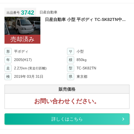
3742
日産自動車
出品番号
日産自動車 小型 平ボディ TC-SK82TN中...
売却済み
形
平ボディ
サ
小型
年
2005(H17)
積
850
kg
走
2.2
型
TC-SK82TN
万km
(実走行距離)
検
2019年 03月 31日
県
東京都
販売価格
お問い合わせください。
詳しくはこちら