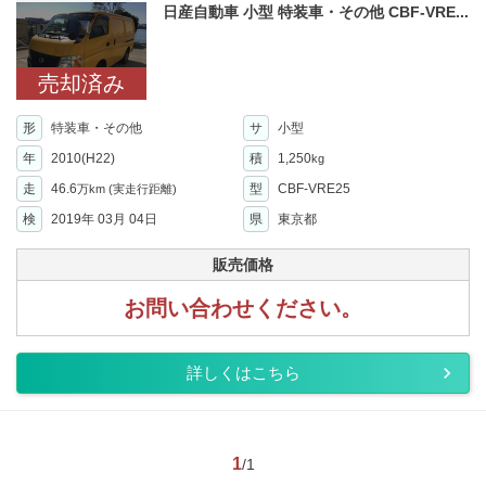
日産自動車 小型 特装車・その他 CBF-VRE...
売却済み
形
特装車・その他
サ
小型
年
2010(H22)
積
1,250
kg
走
46.6
型
CBF-VRE25
万km
(実走行距離)
検
2019年 03月 04日
県
東京都
販売価格
お問い合わせください。
詳しくはこちら
1
/1