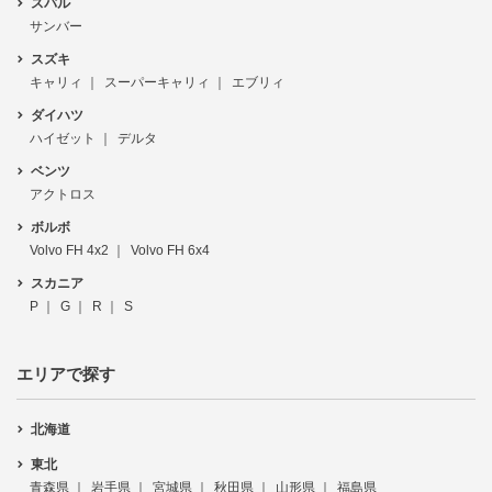
スバル
サンバー
スズキ
キャリィ
スーパーキャリィ
エブリィ
ダイハツ
ハイゼット
デルタ
ベンツ
アクトロス
ボルボ
Volvo FH 4x2
Volvo FH 6x4
スカニア
P
G
R
S
エリアで探す
北海道
東北
青森県
岩手県
宮城県
秋田県
山形県
福島県