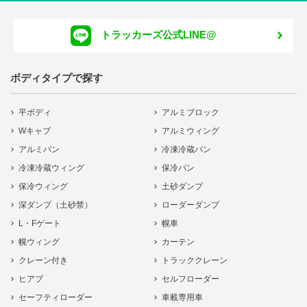
トラッカーズ公式LINE@
ボディタイプで探す
平ボディ
アルミブロック
Wキャブ
アルミウィング
アルミバン
冷凍冷蔵バン
冷凍冷蔵ウィング
保冷バン
保冷ウィング
土砂ダンプ
深ダンプ（土砂禁）
ローダーダンプ
L・Fゲート
幌車
幌ウィング
カーテン
クレーン付き
トラッククレーン
ヒアブ
セルフローダー
セーフティローダー
車載専用車