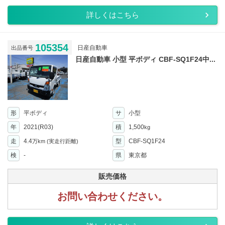
詳しくはこちら
105354
日産自動車
出品番号
日産自動車 小型 平ボディ CBF-SQ1F24中...
形
平ボディ
サ
小型
年
2021(R03)
積
1,500
kg
走
4.4
型
CBF-SQ1F24
万km
(実走行距離)
検
-
県
東京都
販売価格
お問い合わせください。