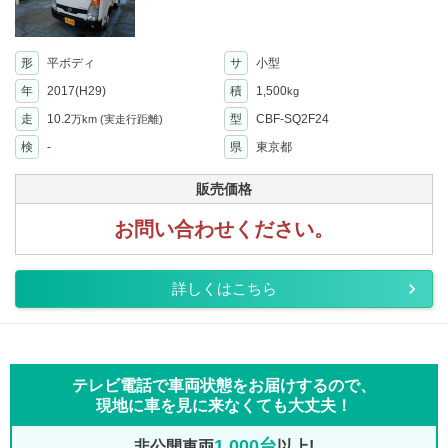
形
平ボディ
サ
小型
年
2017(H29)
積
1,500
kg
走
10.2
型
CBF-SQ2F24
万km
(実走行距離)
検
-
県
東京都
販売価格
お問い合わせください。
詳しくはこちら
テレビ電話で車両状態をお届けするので、
現地に車を見に来なくても大丈夫！
1,000台
非公開車両
以上!