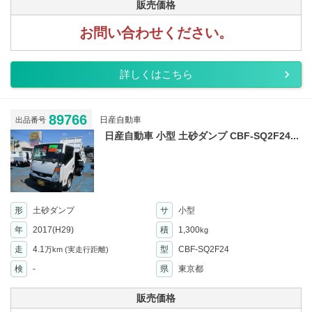
販売価格
お問い合わせください。
詳しくはこちら
89766
日産自動車
出品番号
日産自動車 小型 土砂ダンプ CBF-SQ2F24...
形
土砂ダンプ
サ
小型
年
2017(H29)
積
1,300
kg
走
4.1
型
CBF-SQ2F24
万km
(実走行距離)
検
-
県
東京都
販売価格