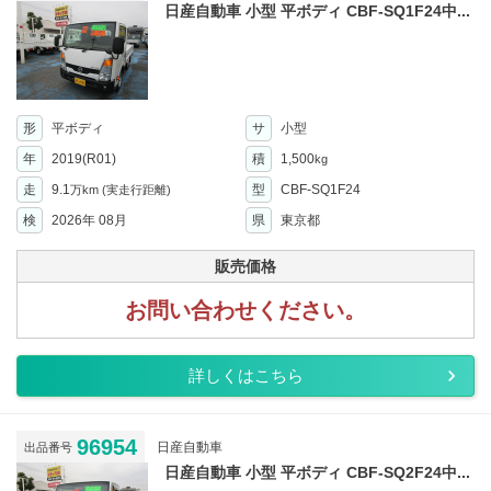
日産自動車 小型 平ボディ CBF-SQ1F24中...
形
平ボディ
サ
小型
年
2019(R01)
積
1,500
kg
走
9.1
型
CBF-SQ1F24
万km
(実走行距離)
検
2026年 08月
県
東京都
販売価格
お問い合わせください。
詳しくはこちら
96954
日産自動車
出品番号
日産自動車 小型 平ボディ CBF-SQ2F24中...