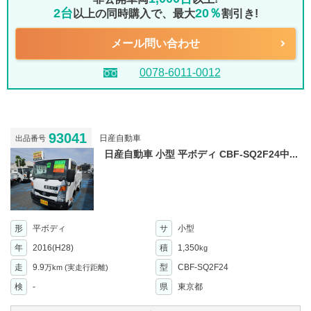
2台
20％
以上の同時購入で、最大
割引き!
メール問い合わせ
0078-6011-0012
93041
日産自動車
出品番号
日産自動車 小型 平ボディ CBF-SQ2F24中...
形
平ボディ
サ
小型
年
2016(H28)
積
1,350
kg
走
9.9
型
CBF-SQ2F24
万km
(実走行距離)
検
-
県
東京都