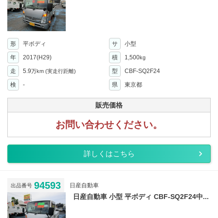
形
平ボディ
サ
小型
年
2017(H29)
積
1,500
kg
走
5.9
型
CBF-SQ2F24
万km
(実走行距離)
検
-
県
東京都
販売価格
お問い合わせください。
詳しくはこちら
94593
日産自動車
出品番号
日産自動車 小型 平ボディ CBF-SQ2F24中...