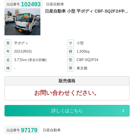
102493
日産自動車
出品番号
日産自動車 小型 平ボディ CBF-SQ2F24中...
形
平ボディ
サ
小型
年
2021(R03)
積
1,500
kg
走
3.7
型
CBF-SQ2F24
万km
(実走行距離)
検
-
県
東京都
販売価格
お問い合わせください。
詳しくはこちら
97179
日産自動車
出品番号