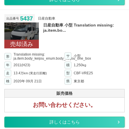
5437
日産自動車
出品番号
日産自動車 小型 Translation missing:
ja.item.bo...
売却済み
Translation missing:
サ
小型
形
ja.item.body_keijou_enum.body_keijou_one_box
年
2011(H23)
積
1,250
kg
走
13.4
型
CBF-VRE25
万km
(実走行距離)
検
2020年 09月 21日
県
東京都
販売価格
お問い合わせください。
詳しくはこちら