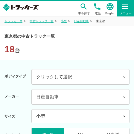
phone
language
menu
車を探す
電話
English
メニュー
トラッカーズ
中古トラック一覧
小型
日産自動車
東京都
東京都の中古トラック一覧
18
台
ボディタイプ
クリックして選択
メーカー
日産自動車
サイズ