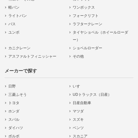
軽バン
ワンボックス
ライトバン
フォークリフト
バス
ラフタークレーン
ユンボ
タイヤショベル（ホイールローダ
ー）
カニクレーン
ショベルローダー
アスファルトフィニッシャー
その他
メーカーで探す
日野
いすゞ
三菱ふそう
UDトラックス（日産）
トヨタ
日産自動車
ホンダ
マツダ
スバル
スズキ
ダイハツ
ベンツ
ボルボ
スカニア