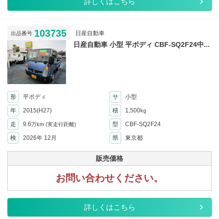
詳しくはこちら
103735
日産自動車
出品番号
日産自動車 小型 平ボディ CBF-SQ2F24中...
形
平ボディ
サ
小型
年
2015(H27)
積
1,500
kg
走
9.6
型
CBF-SQ2F24
万km
(実走行距離)
検
2026年 12月
県
東京都
販売価格
お問い合わせください。
詳しくはこちら