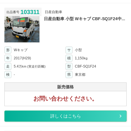
103311
日産自動車
出品番号
日産自動車 小型 Wキャブ CBF-SQ1F24中...
形
Wキャブ
サ
小型
年
2017(H29)
積
1,150
kg
走
5.4
型
CBF-SQ1F24
万km
(実走行距離)
検
-
県
東京都
販売価格
お問い合わせください。
詳しくはこちら