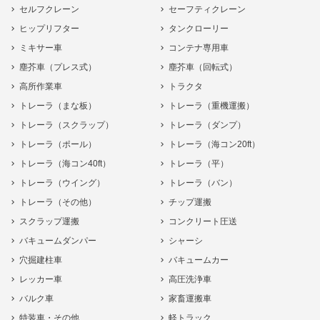
セルフクレーン
セーフティクレーン
ヒップリフター
タンクローリー
ミキサー車
コンテナ専用車
塵芥車（プレス式）
塵芥車（回転式）
高所作業車
トラクタ
トレーラ（まな板）
トレーラ（重機運搬）
トレーラ（スクラップ）
トレーラ（ダンプ）
トレーラ（ポール）
トレーラ（海コン20ft）
トレーラ（海コン40ft）
トレーラ（平）
トレーラ（ウイング）
トレーラ（バン）
トレーラ（その他）
チップ運搬
スクラップ運搬
コンクリート圧送
バキュームダンパー
シャーシ
穴掘建柱車
バキュームカー
レッカー車
高圧洗浄車
バルク車
家畜運搬車
特装車・その他
軽トラック