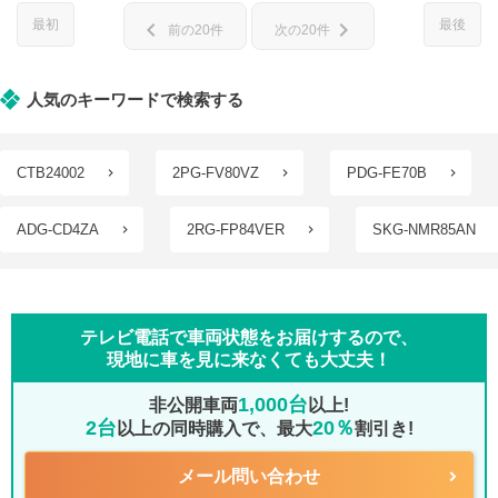
最初
最後
chevron_left
chevron_right
前の20件
次の20件
人気のキーワードで検索する
CTB24002
2PG-FV80VZ
PDG-FE70B
ADG-CD4ZA
2RG-FP84VER
SKG-NMR85AN
テレビ電話で車両状態をお届けするので、
現地に車を見に来なくても大丈夫！
1,000台
非公開車両
以上!
2台
20％
以上の同時購入で、最大
割引き!
メール問い合わせ