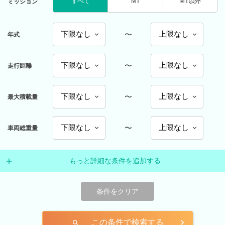
すべて
MT
MT以外
ミッション
〜
年式
〜
走行距離
〜
最大積載量
〜
車両総重量
もっと詳細な条件を追加する
条件をクリア
この条件で検索する
search