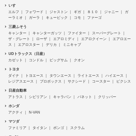
いすゞ
エルフ
フォワード
ジャストン
ギガ
８１０
ジャニー
ガ
ーラミオ
ガーラ
キュービック
コモ
ファーゴ
三菱ふそう
キャンター
キャンターガッツ
ファイター
スーパーグレート
ザ・グレート
ローザ
エアロミディ
エアロクイーン
エアロエー
ス
エアロスター
デリカ
ミニキャブ
UDトラックス（日産）
カゼット
コンドル
ビッグサム
クオン
トヨタ
ダイナ
トヨエース
タウンエース
ライトエース
ハイエース
レジアスエース
プロボックス
サクシード
コースター
ピクシス
日産自動車
アトラス
シビリアン
キャラバン
バネット
クリッパー
ホンダ
アクティ
N-VAN
マツダ
ファミリア
タイタン
ボンゴ
スクラム