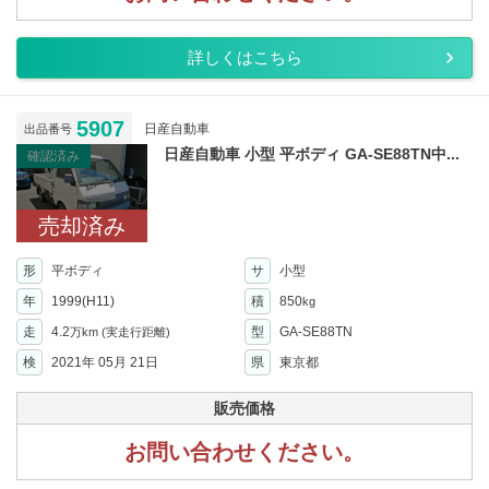
詳しくはこちら
5907
日産自動車
出品番号
日産自動車 小型 平ボディ GA-SE88TN中...
確認済み
売却済み
形
平ボディ
サ
小型
年
1999(H11)
積
850
kg
走
4.2
型
GA-SE88TN
万km
(実走行距離)
検
2021年 05月 21日
県
東京都
販売価格
お問い合わせください。