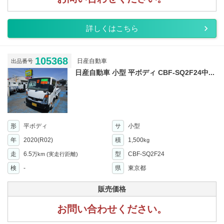
詳しくはこちら
105368
日産自動車
出品番号
日産自動車 小型 平ボディ CBF-SQ2F24中...
形
平ボディ
サ
小型
年
2020(R02)
積
1,500
kg
走
6.5
型
CBF-SQ2F24
万km
(実走行距離)
検
-
県
東京都
販売価格
お問い合わせください。