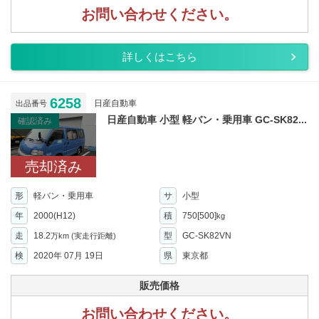
お問い合わせください。
詳しくはこちら
6258
日産自動車
出品番号
日産自動車 小型 軽バン・乗用車 GC-SK82...
確認済み
売却済み
形
軽バン・乗用車
サ
小型
年
2000(H12)
積
750[500]
kg
走
18.2
型
GC-SK82VN
万km
(実走行距離)
検
2020年 07月 19日
県
東京都
販売価格
お問い合わせください。